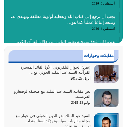
أغسطس 6, 2026
يجب أن نرجع إلى كتاب الله ونعطيه أولوية مطلقة ونهتدي به،
ونتبعه إتباعاً عملياً كما هو…
أغسطس 4, 2026
عندما لم تؤخذ منهجية تعليم الناس من خلال القرآن الكريم
حصل ضياع للأمة وضياع للأجيال
أغسطس 3, 2026
مقابلات وحوارات
الغاية من الصلاة هو ذكر الله (أقم الصلاة لذكري) إضافة إلى
(نص) الحوار التلفزيوني الأول لقائد المسيرة
القرآنية السيد عبد الملك الحوثي مع…
{وَأَعِدُّوا لَهُمْ مَا…
أبريل 23, 2019
أغسطس 2, 2026
نص مقابلة السيد عبد الملك مع صحيفة لوفيغارو
السبب الرئيسي لشقاء الأمة الابتعاد عن كتاب الله والتعدي
الفرنسية.
لحدود الله بالإضافات للدين
يوليو 18, 2018
أغسطس 1, 2026
السيد عبد الملك بدر الدين الحوثي في حوار مع
أبرز أسباب الشقاء هو الإعراض عن ذكر الله وعن هدى الله
مجلة مقاربات سياسية يؤكد لسنا امتداد…
المتمثل في القرآن الكريم
أغسطس 30, 2016