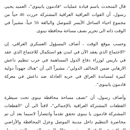
قال المتحدث باسم قيادة عمليات “قادمون يانينوى”، العميد يحيى
رسول، أن القوات العراقية العراقية المشتركة حررت 46 حياً من
مجموع احياء الساحل الأيسر للموصل والبالغة 56 حياً، مشيراً في
الوقت ذاته الى تحرير نصف مساحة محافظة نينوى.
وحسب موقع الوقت ، أضاف المسؤول العسكري العراقي، إن
“الاجتماع الذي يعقد الآن في لندن هو استكمال للاجتماع الذي عقد
في باريس لوزراء دفاع الدول المساهمة في حرب تنظيم داعش
الارهابي ضمن التحالف الدولي”، مشيراً الى أن “هناك جهوداً دولية
كبيرة لمساندة العراق في حربه العادلة ضد داعش في معركة
قادمون يانينوى”.
وأضاف رسول، أن “نصف مساحة محافظة نينوى تحت سيطرة
القطعات المشتركة العراقية بالإجمالي”، لافتاً الى أن “القطعات
المشتركة قادمون يا نينوى تحقق تقدماً وانتصاراً لاسيما بعد أن تم
محاصرة التنظيم داخل مدينة الموصل وعزل المحافظة والأراضي
العراقية عن الرقة السورية من خلال المحور الغربي الذي تسيطر