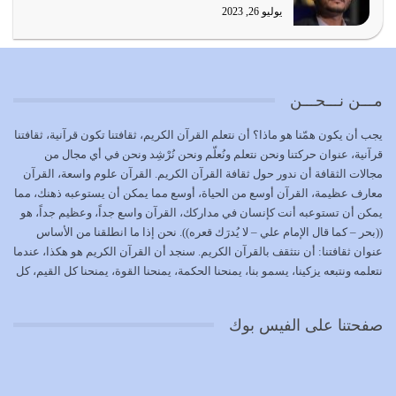
يوليو 21, 2026
يوليو 26, 2023
{إِنَّ الدِّينَ عِنْدَ اللَّهِ الْإسْلامُ} الدين الذي شرعه الله للناس في
كل زمان…
يوليو 19, 2026
مـــن نـــحـــن
الوظيفة عبارة عن مسؤولية يجب النهوض بها كما ينبغي لكي
يجب أن يكون همّنا هو ماذا؟ أن نتعلم القرآن الكريم، ثقافتنا تكون قرآنية، ثقافتنا
تتحقق الحقوق للجميع
قرآنية، عنوان حركتنا ونحن نتعلم ونُعلّم ونحن نُرْشِد ونحن في أي مجال من
يوليو 18, 2026
مجالات الثقافة أن ندور حول ثقافة القرآن الكريم. القرآن علوم واسعة، القرآن
معارف عظيمة، القرآن أوسع من الحياة، أوسع مما يمكن أن يستوعبه ذهنك، مما
بعض صفات المتقين {الصَّابِرِينَ وَالصَّادِقِينَ وَالْقَانِتِينَ
يمكن أن تستوعبه أنت كإنسان في مداركك، القرآن واسع جداً، وعظيم جداً، هو
وَالْمُنْفِقِينَ…
((بحر – كما قال الإمام علي – لا يُدرَك قعره)). نحن إذا ما انطلقنا من الأساس
يوليو 17, 2026
عنوان ثقافتنا: أن نتثقف بالقرآن الكريم. سنجد أن القرآن الكريم هو هكذا، عندما
نتعلمه ونتبعه يزكينا، يسمو بنا، يمنحنا الحكمة، يمنحنا القوة، يمنحنا كل القيم، كل
الاعتصام بحبل الله أمر إلهي للمؤمنين وهو بمثابة سبب بينهم
القيم التي لما ضاعت ضاعت الأمة بضياعها، كما هو حاصل الآن في وضع
وبين الله يترتب عليه النصر…
المسلمين، وفي وضع العرب بالذات. وشرف عظيم جداً لنا، ونتمنى أن نكون
يوليو 16, 2026
صفحتنا على الفيس بوك
بمستوى أن نثقف الآخرين بالقرآن الكريم، وأن نتثقف بثقافة القرآن الكريم
{ذَلِكَ فَضْلُ اللَّهِ يُؤْتِيهِ مَنْ يَشَاءُ وَاللَّهُ ذُو الْفَضْلِ الْعَظِيمِ} يؤتيه من يشاء، فنحن
نحاول أن نكون ممن يشاء الله أن يُؤتَوا هذا الفضل العظيم. لا تفكر إطلاقاً أن
العلم هو في أن تنتهي من رصّات من الكتب، ربما رصات من الكتب توجد في