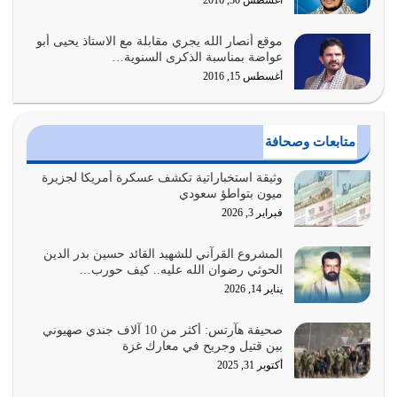
يوليو 31, 2026
موقع أنصار الله يجري مقابلة مع الاستاذ يحيى أبو
أولياء الشيطان كلما كانوا أكثر ولاءً وطاعة للشيطان كلما كانوا
عواضة بمناسبة الذكرى السنوية…
أكثر ضعفاً
أغسطس 15, 2016
يوليو 30, 2026
وعد الله تعالى من يُقتل في سبيله بالحياة الأبدية والرزق
متابعات وصحافة
والاستبشار والنجاة والخلود في…
يوليو 29, 2026
وثيقة استخباراتية تكشف عسكرة أمريكا لجزيرة
ميون بتواطؤ سعودي
القرآن الكريم هو أهم مصدر لمعرفة رسول الله معرفة سيرته
فبراير 3, 2026
معرفة شخصيته معرفة عظمته
يوليو 28, 2026
المشروع القرآني للشهيد القائد حسين بدر الدين
الحوثي رضوان الله عليه.. كيف حورب…
هل نحن من الصالحين؟ قيِّم نفسك هنا اترك القرآن على أصله
يناير 14, 2026
وأعرض نفسك، وأعرض ما لديك على…
يوليو 27, 2026
صحيفة هآرتس: أكثر من 10 آلاف جندي صهيوني
بين قتيل وجريح في معارك غزة
عندما يكون عدوك هو عدو الله معناه أن تكون نقاط الضعف
أكتوبر 31, 2025
فيه كثيرة وسينصرك الله عليه إذا…