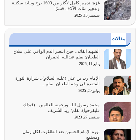
يوليو 26, 2026
غزة: تدمير كامل لأكثر من 1600 برج وبناية سكنية
وتهجير مئات الآلاف قسرًا
سبتمبر 13, 2025
أراد الله لهذه الأمة ان تكون خير امة أخرجت للناس بالنهوض
بالأمر بالمعروف والنهي عن…
يوليو 25, 2026
مقالات
الدين الذي شرعه الله لا يجوز أن يخضع لآرائنا وأهوائنا
واجتهاداتنا لأننا سنختلف ونتفرق
الشهيد القائد.. حين انتصر الدم الواعي على سلاح
الطغيان: بقلم عبدالله الحمران
يوليو 24, 2026
يناير 11, 2026
أي أمة تتفرق في الدين وتتفرق في كيانها معناه أنها أصبحت
أمة عاجزة عن النهوض…
الإمام زيد بن علي (عليه السلام).. شرارة الثورة
المتقدة في وجه الطغيان. بقلم:…
يوليو 23, 2026
يوليو 20, 2025
يجب أن نعود جميعاً الى القرآن وعندنا أخطاء جميعاً لنعتصم
محمد رسول الله ورحمته للعالمين.. (فبذلك
بحبل الله جميعاً وليس كل…
فليفرحوا). بقلم/ زيد الشُريف
يوليو 22, 2026
سبتمبر 27, 2023
المُلك كله لله تعالى يؤتيه من يشاء وينزعه ممن يشاء ويعز من
ثورة الإمام الحسين ضد الطاغوت لكل زمان
يشاء ويذل من يشاء
ومجتمع