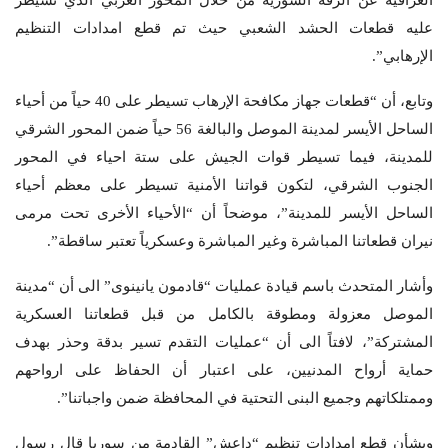
عليه قطعات الحشد الشعبي حيث تم قطع امدادات التنظيم
الإرهابي”.
وتابع، أن “قطعات جهاز مكافحة الإرهاب تسيطر على 40 حياً من أحياء
الساحل الأيسر لمدينة الموصل والبالغة 56 حياً ضمن المحور الشرقي
للمدينة، فيما تسيطر قوات الجيش على ستة احياء في المحور
الجنوب الشرقي، لتكون قواتنا الأمنية تسيطر على معظم أحياء
الساحل الأيسر للمدينة”، موضحاً أن “الأحياء الأخرى تحت مرمى
نيران قطعاتنا المباشرة وغير المباشرة وعسكرياً تعتبر ساقطة”.
وأشار المتحدث باسم قيادة عمليات “قادمون يانينوى” الى أن “مدينة
الموصل معزولة ومطوقة بالكامل من قبل قطعاتنا العسكرية
المشتركة”، لافتاً الى أن “عمليات التقدم تسير بدقة وحذر بهدف
حماية أرواح المدنيين، على اعتبار أن الحفاظ على ارواحهم
وممتلكاتهم وجميع البنى التحتية في المحافظة ضمن واجباتنا”.
وبشأن قطع امدادات تنظيم “داعش” القادمة من سوريا قال رسول