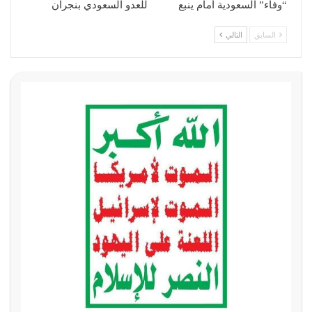
“وفاء” السعودية أمام ينبع
للعدو السعودي بنجران
السابق
التالي