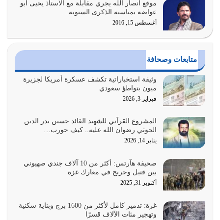
موقع أنصار الله يجري مقابلة مع الاستاذ يحيى أبو
أولياء الشيطان كلما كانوا أكثر ولاءً وطاعة للشيطان كلما كانوا
عواضة بمناسبة الذكرى السنوية…
أكثر ضعفاً
أغسطس 15, 2016
يوليو 30, 2026
وعد الله تعالى من يُقتل في سبيله بالحياة الأبدية والرزق
متابعات وصحافة
والاستبشار والنجاة والخلود في…
يوليو 29, 2026
وثيقة استخباراتية تكشف عسكرة أمريكا لجزيرة
ميون بتواطؤ سعودي
القرآن الكريم هو أهم مصدر لمعرفة رسول الله معرفة سيرته
فبراير 3, 2026
معرفة شخصيته معرفة عظمته
يوليو 28, 2026
المشروع القرآني للشهيد القائد حسين بدر الدين
الحوثي رضوان الله عليه.. كيف حورب…
هل نحن من الصالحين؟ قيِّم نفسك هنا اترك القرآن على أصله
يناير 14, 2026
وأعرض نفسك، وأعرض ما لديك على…
يوليو 27, 2026
صحيفة هآرتس: أكثر من 10 آلاف جندي صهيوني
بين قتيل وجريح في معارك غزة
عندما يكون عدوك هو عدو الله معناه أن تكون نقاط الضعف
أكتوبر 31, 2025
فيه كثيرة وسينصرك الله عليه إذا…
يوليو 26, 2026
غزة: تدمير كامل لأكثر من 1600 برج وبناية سكنية
وتهجير مئات الآلاف قسرًا