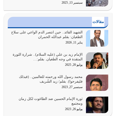
سبتمبر 13, 2025
أراد الله لهذه الأمة ان تكون خير امة أخرجت للناس بالنهوض
بالأمر بالمعروف والنهي عن…
يوليو 25, 2026
مقالات
الدين الذي شرعه الله لا يجوز أن يخضع لآرائنا وأهوائنا
واجتهاداتنا لأننا سنختلف ونتفرق
الشهيد القائد.. حين انتصر الدم الواعي على سلاح
الطغيان: بقلم عبدالله الحمران
يوليو 24, 2026
يناير 11, 2026
أي أمة تتفرق في الدين وتتفرق في كيانها معناه أنها أصبحت
أمة عاجزة عن النهوض…
الإمام زيد بن علي (عليه السلام).. شرارة الثورة
المتقدة في وجه الطغيان. بقلم:…
يوليو 23, 2026
يوليو 20, 2025
يجب أن نعود جميعاً الى القرآن وعندنا أخطاء جميعاً لنعتصم
محمد رسول الله ورحمته للعالمين.. (فبذلك
بحبل الله جميعاً وليس كل…
فليفرحوا). بقلم/ زيد الشُريف
يوليو 22, 2026
سبتمبر 27, 2023
المُلك كله لله تعالى يؤتيه من يشاء وينزعه ممن يشاء ويعز من
ثورة الإمام الحسين ضد الطاغوت لكل زمان
يشاء ويذل من يشاء
ومجتمع
يوليو 21, 2026
يوليو 26, 2023