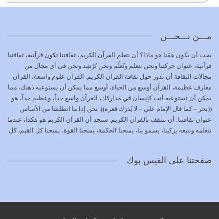
{إِنَّ الدِّينَ عِنْدَ اللَّهِ الْإسْلامُ} الدين الذي شرعه الله للناس في
كل زمان…
يوليو 19, 2026
مـــن نـــحـــن
الوظيفة عبارة عن مسؤولية يجب النهوض بها كما ينبغي لكي
يجب أن يكون همّنا هو ماذا؟ أن نتعلم القرآن الكريم، ثقافتنا تكون قرآنية، ثقافتنا
تتحقق الحقوق للجميع
قرآنية، عنوان حركتنا ونحن نتعلم ونُعلّم ونحن نُرْشِد ونحن في أي مجال من
يوليو 18, 2026
مجالات الثقافة أن ندور حول ثقافة القرآن الكريم. القرآن علوم واسعة، القرآن
معارف عظيمة، القرآن أوسع من الحياة، أوسع مما يمكن أن يستوعبه ذهنك، مما
بعض صفات المتقين {الصَّابِرِينَ وَالصَّادِقِينَ وَالْقَانِتِينَ
يمكن أن تستوعبه أنت كإنسان في مداركك، القرآن واسع جداً، وعظيم جداً، هو
وَالْمُنْفِقِينَ…
((بحر – كما قال الإمام علي – لا يُدرَك قعره)). نحن إذا ما انطلقنا من الأساس
يوليو 17, 2026
عنوان ثقافتنا: أن نتثقف بالقرآن الكريم. سنجد أن القرآن الكريم هو هكذا، عندما
نتعلمه ونتبعه يزكينا، يسمو بنا، يمنحنا الحكمة، يمنحنا القوة، يمنحنا كل القيم، كل
الاعتصام بحبل الله أمر إلهي للمؤمنين وهو بمثابة سبب بينهم
القيم التي لما ضاعت ضاعت الأمة بضياعها، كما هو حاصل الآن في وضع
وبين الله يترتب عليه النصر…
المسلمين، وفي وضع العرب بالذات. وشرف عظيم جداً لنا، ونتمنى أن نكون
يوليو 16, 2026
صفحتنا على الفيس بوك
بمستوى أن نثقف الآخرين بالقرآن الكريم، وأن نتثقف بثقافة القرآن الكريم
{ذَلِكَ فَضْلُ اللَّهِ يُؤْتِيهِ مَنْ يَشَاءُ وَاللَّهُ ذُو الْفَضْلِ الْعَظِيمِ} يؤتيه من يشاء، فنحن
نحاول أن نكون ممن يشاء الله أن يُؤتَوا هذا الفضل العظيم. لا تفكر إطلاقاً أن
العلم هو في أن تنتهي من رصّات من الكتب، ربما رصات من الكتب توجد في
نفسك جهلاً وضلالاً، لا تنفع. استعرض الآن المكاتب في الشوارع في المدن تجد
رصات من الكتب، رصّات من الكتب في الحديث في التفسير في الفقه في فنون