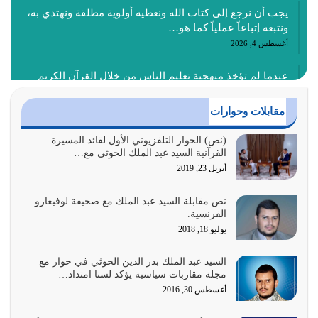
يجب أن نرجع إلى كتاب الله ونعطيه أولوية مطلقة ونهتدي به،
ونتبعه إتباعاً عملياً كما هو…
أغسطس 4, 2026
عندما لم تؤخذ منهجية تعليم الناس من خلال القرآن الكريم
حصل ضياع للأمة وضياع للأجيال
أغسطس 3, 2026
مقابلات وحوارات
الغاية من الصلاة هو ذكر الله (أقم الصلاة لذكري) إضافة إلى
(نص) الحوار التلفزيوني الأول لقائد المسيرة
القرآنية السيد عبد الملك الحوثي مع…
{وَأَعِدُّوا لَهُمْ مَا…
أبريل 23, 2019
أغسطس 2, 2026
نص مقابلة السيد عبد الملك مع صحيفة لوفيغارو
السبب الرئيسي لشقاء الأمة الابتعاد عن كتاب الله والتعدي
الفرنسية.
لحدود الله بالإضافات للدين
يوليو 18, 2018
أغسطس 1, 2026
السيد عبد الملك بدر الدين الحوثي في حوار مع
أبرز أسباب الشقاء هو الإعراض عن ذكر الله وعن هدى الله
مجلة مقاربات سياسية يؤكد لسنا امتداد…
المتمثل في القرآن الكريم
أغسطس 30, 2016
يوليو 31, 2026