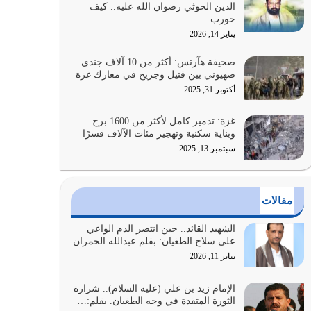
الدين الحوثي رضوان الله عليه.. كيف
الضعف فيه كثيرة وسينصرك الله عليه إذا…
حورب…
يوليو 26, 2026
يناير 14, 2026
أراد الله لهذه الأمة ان تكون خير امة أخرجت للناس
صحيفة هآرتس: أكثر من 10 آلاف جندي
بالنهوض بالأمر بالمعروف والنهي عن…
صهيوني بين قتيل وجريح في معارك غزة
يوليو 25, 2026
أكتوبر 31, 2025
الدين الذي شرعه الله لا يجوز أن يخضع لآرائنا وأهوائنا
غزة: تدمير كامل لأكثر من 1600 برج
واجتهاداتنا لأننا سنختلف ونتفرق
وبناية سكنية وتهجير مئات الآلاف قسرًا
يوليو 24, 2026
سبتمبر 13, 2025
أي أمة تتفرق في الدين وتتفرق في كيانها معناه أنها
أصبحت أمة عاجزة عن النهوض…
مقالات
يوليو 23, 2026
الشهيد القائد.. حين انتصر الدم الواعي
يجب أن نعود جميعاً الى القرآن وعندنا أخطاء جميعاً
على سلاح الطغيان: بقلم عبدالله الحمران
لنعتصم بحبل الله جميعاً وليس كل…
يناير 11, 2026
يوليو 22, 2026
الإمام زيد بن علي (عليه السلام).. شرارة
الثورة المتقدة في وجه الطغيان. بقلم:…
المُلك كله لله تعالى يؤتيه من يشاء وينزعه ممن يشاء