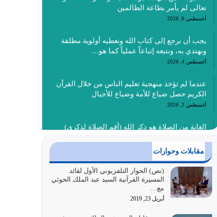
تعالى لم يأمر بطاعة الظالمين
أغسطس 6, 2026
يجب أن نرجع إلى كتاب الله ونعطيه أولوية مطلقة
ونهتدي به، ونتبعه إتباعاً عملياً كما هو…
أغسطس 4, 2026
عندما لم تؤخذ منهجية تعليم الناس من خلال القرآن
الكريم حصل ضياع للأمة وضياع للأجيال
أغسطس 3, 2026
الغاية من الصلاة هو ذكر الله (أقم الصلاة لذكري)
إضافة إلى {وَأَعِدُّوا لَهُمْ مَا…
أغسطس 2, 2026
مقابلات وحوارات
السبب الرئيسي لشقاء الأمة الابتعاد عن كتاب الله
(نص) الحوار التلفزيوني الأول لقائد
المسيرة القرآنية السيد عبد الملك الحوثي
والتعدي لحدود الله بالإضافات للدين
مع…
أغسطس 1, 2026
أبريل 23, 2019
أبرز أسباب الشقاء هو الإعراض عن ذكر الله وعن هدى