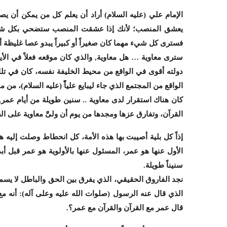
الإمام علي (عليه السلام) أراد أن يعلم كل من يمكن أن ي
يعشق المنصب؛ لأنك إذا عشقت المنصب ستضحي بكل شيء ف
فسترى كل شيء مهما كان صغيراً أو كبيراً يبدو عصا غليظة أ
سترى معاوية … هل معاوية, والذي كان موقعه فعلاً في الأيا
دولته أقوى في الواقع من محيط الخليفة نفسه، كان في تلك 
الواقع من المجتمع الذي جاء ليبايع علياًً (عليه السلام)، من م
كان هناك استقرار لدى معاوية .. سنين طويلة من أيام عمر, م
القرآن، وتفارق عزها ومجدها من يوم أن ولىَّ معاوية على ال
إذاً كل بلية أصيبت بها هذه الأمة، كل انحطاط وصلت إليه هذ
الأول عنها هو عمر، المسئول عنها بالأولوية هو عمر قبل أ
سنيناً طويلة.
نجد الفاروق الحقيقي، الذي يفرق بين الحق والباطل لا يس
الذي قال عنه الرسول (صلوات الله عليه وعلى آله): أنه م
قال عمر مع القرآن والقرآن مع عمر؟.