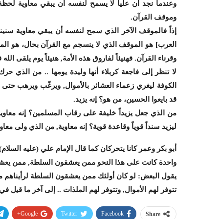
وعندما نجد أن علياً لا يسمح لنفسه أن يبقي معاوية لحظة
وموقف القرآن.
إذاً فالموقف الآخر الذي سمح لنفسه أن يبقي معاوية سني
العرب] هو الموقف الذي لا ينسجم مع القرآن بحال، هو الم
وقرناء القرآن. فهنيئاً لفاروق هذه الأمة, هنيئاً يوم يلقى ا
لا تنظر إلى فاجعة كربلاء أنها وليدة يومها .. من الذي ح
الكوفة ليغري زعماء العشائر بالأموال, ويرغّب ويرهب حت
قد بايعوا الحسين، من هو؟ إنه يزيد.
من الذي جعل يزيداً خليفة على رقاب المسلمين؟ إنه معاوية
ليزيد سنداً قوياً وقاعدة قوية؟ إنه معاوية, من الذي ولى مع
أبو بكر وعمر كانا يتحركان كما قال الإمام علي (عليه السلام)
واحدة كانت على هذا النحو ممن يعشقون السلطة, ممن يع
يقول البعض: لو كان أولئك ممن يعشقون السلطة لرأيناهم مت
تتوفر لهم الأموال, وتتوفر لهم الملذات .. إلى آخر ما قيل ف
Google+
Twitter
Facebook
Share