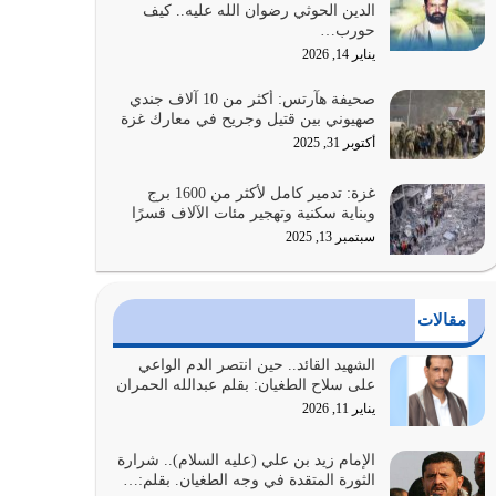
الدين الحوثي رضوان الله عليه.. كيف
الضعف فيه كثيرة وسينصرك الله عليه إذا…
حورب…
يوليو 26, 2026
يناير 14, 2026
أراد الله لهذه الأمة ان تكون خير امة أخرجت للناس
صحيفة هآرتس: أكثر من 10 آلاف جندي
بالنهوض بالأمر بالمعروف والنهي عن…
صهيوني بين قتيل وجريح في معارك غزة
يوليو 25, 2026
أكتوبر 31, 2025
الدين الذي شرعه الله لا يجوز أن يخضع لآرائنا وأهوائنا
غزة: تدمير كامل لأكثر من 1600 برج
واجتهاداتنا لأننا سنختلف ونتفرق
وبناية سكنية وتهجير مئات الآلاف قسرًا
يوليو 24, 2026
سبتمبر 13, 2025
أي أمة تتفرق في الدين وتتفرق في كيانها معناه أنها
أصبحت أمة عاجزة عن النهوض…
مقالات
يوليو 23, 2026
الشهيد القائد.. حين انتصر الدم الواعي
يجب أن نعود جميعاً الى القرآن وعندنا أخطاء جميعاً
على سلاح الطغيان: بقلم عبدالله الحمران
لنعتصم بحبل الله جميعاً وليس كل…
يناير 11, 2026
يوليو 22, 2026
الإمام زيد بن علي (عليه السلام).. شرارة
الثورة المتقدة في وجه الطغيان. بقلم:…
المُلك كله لله تعالى يؤتيه من يشاء وينزعه ممن يشاء