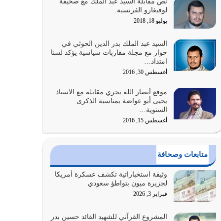
نص مقابلة السيد عبد الملك مع صحيفة
الله المتمثل في القرآن الكريم
لوفيغارو الفرنسية.
يوليو 31, 2026
يوليو 18, 2018
أولياء الشيطان كلما كانوا أكثر ولاءً وطاعة للشيطان
السيد عبد الملك بدر الدين الحوثي في
كلما كانوا أكثر ضعفاً
حوار مع مجلة مقاربات سياسية يؤكد لسنا
امتداد…
يوليو 30, 2026
أغسطس 30, 2016
وعد الله تعالى من يُقتل في سبيله بالحياة الأبدية
موقع أنصار الله يجري مقابلة مع الاستاذ
والرزق والاستبشار والنجاة والخلود في…
يحيى أبو عواضة بمناسبة الذكرى
يوليو 29, 2026
السنوية…
أغسطس 15, 2016
القرآن الكريم هو أهم مصدر لمعرفة رسول الله معرفة
سيرته معرفة شخصيته معرفة عظمته
يوليو 28, 2026
متابعات وصحافة
هل نحن من الصالحين؟ قيِّم نفسك هنا اترك القرآن
وثيقة استخباراتية تكشف عسكرة أمريكا
على أصله وأعرض نفسك، وأعرض ما لديك على…
لجزيرة ميون بتواطؤ سعودي
يوليو 27, 2026
فبراير 3, 2026
عندما يكون عدوك هو عدو الله معناه أن تكون نقاط
المشروع القرآني للشهيد القائد حسين بدر