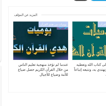
المزيد عن المؤلف
لقرآن
يوميات من هدي القرآن
ى كتاب الله ونعطيه
عندما لم تؤخذ منهجية تعليم الناس
تدي به، ونتبعه إتباعاً
من خلال القرآن الكريم حصل ضياع
للأمة وضياع للأجيال