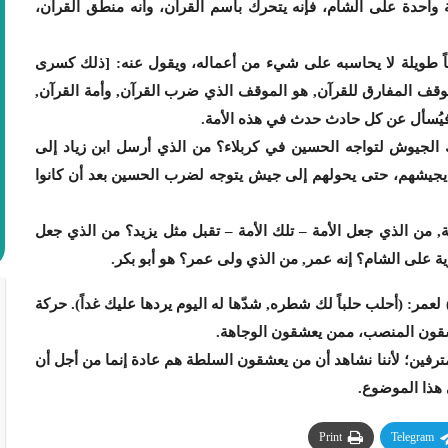
 واحدة على الشام، فإنه يتحرك باسم القرآن، وأنه منطق القرآن،
ناً طويلة لا يحاسبه على شيء من أعماله، ويقول عنه: [ذلك كسرى
وقف المفارق للقرآن, هو الموقف الذي ضرب القرآن, وأمة القرآن,
لله فيُسأل عن كل حادث حدث في هذه الأمة.
رك الجيوش لتواجه الحسين في كربلاء؟ من الذي أرسل ابن زياد إلى
ى يجيشهم، حتى يحولهم إلى جيش يتوجه لضرب الحسين بعد أن كانوا
, من الذي جعل الأمة – تلك الأمة – تقبل مثل يزيد؟ من الذي جعل
اوية على الشام؟ إنه عمر, من الذي ولى عمر؟ هو أبو بكر.
 لعمر: (أحلب حلباً لك شطره, شدّها له اليوم يردها عليك غداً). حركة
شقون المنصب، ممن يعشقون الوجاهة.
رفين؛ لأننا نشاهد أن من يعشقون السلطة هم عادة إنما من أجل أن
ي هذا الموضوع.
Print
Telegram