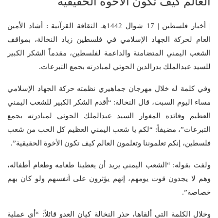
العالم كيف تكون الأخوة الحقيقية
| أخبار فلسطين | 17 شوال 1442هـ الثقافة القرآنية : أشاد الأمين
العام لحركة الجهاد الإسلامي في فلسطين زياد النخالة، بمواقف
الشعب اليمني المتضامنة والداعمة لفلسطين، مقدماً الشكر الكبير
للسيد عبدالملك بدرالدين الحوثي لمبادرته بجمع التبرعات.
وفي كلمة له خلال مهرجان جماهيري نظمته حركة الجهاد الإسلامي
مساء اليوم السبت، قال النخالة: “أقدم الشكر الكبير للشعب اليمني
العظيم وقائده المغوار السيد عبدالملك الحوثي لمبادرته بجمع
التبرعات”، مضيفاً: “لكم يا شعب اليمني العظيم كل الحب من شعب
فلسطين، إنكم تعلموننا وتعلمون العالم كيف تكون الأخوة الحقيقية”.
ولفت بقوله: “الشعب اليمني يريد أن يعطينا طعامه وطعام أطفاله،
وهم لا يجدون قوت يومهم، إنهم يؤثرون على أنفسهم ولو كان بهم
خصاصة”.
وخلال الكلمة التي ألقاها، حذر النخالة كيان العدو قائلاً: “أي عملية