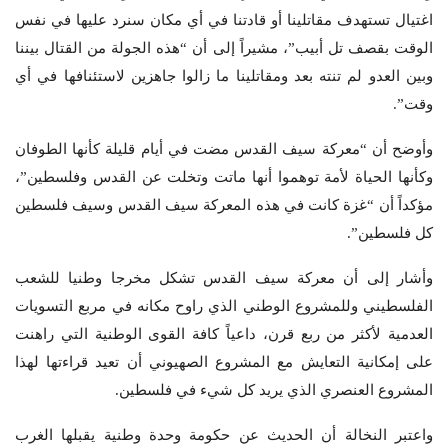
اغتيال تستهدف مقاتلينا أو قادتنا في أي مكان سنرد عليها في نفس
الوقت بقصف تل أبيب”، مشيراً إلى أن “هذه الجولة من القتال بيننا
وبين العدو لم تنته بعد ومقاتلينا ما زالوا جاهزين لاستئنافها في أي
وقت”.
وأوضح أن “معركة سيف القدس مضت في أيام قليلة كأنها الطوفان
وكأنها الحياة لأمة توهموا أنها ماتت وتخلت عن القدس وفلسطين”،
مؤكداً أن “غزة كانت في هذه المعركة سيف القدس وسيف فلسطين
كل فلسطين”.
وأشار إلى أن معركة سيف القدس تشكل مخرجا وطنيا للشعب
الفلسطيني وللمشروع الوطني الذي راوح مكانه في مربع التسويات
العدمية لأكثر من ربع قرن، داعياً كافة القوى الوطنية التي راهنت
على إمكانية التعايش مع المشروع الصهيوني أن تعيد قراءتها لهذا
المشروع العنصري الذي يريد كل شيء في فلسطين.
واعتبر النخالة أن الحديث عن حكومة وحدة وطنية يقبلها الغرب