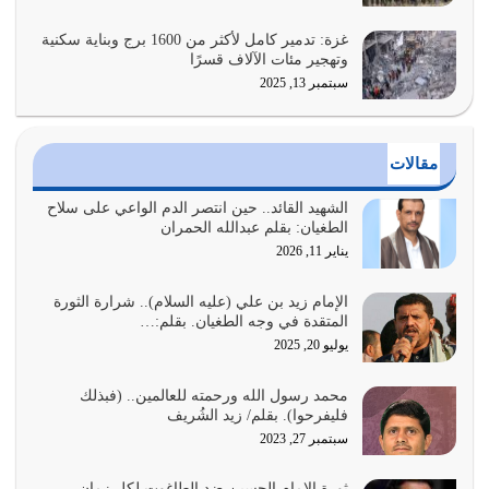
بالأمر بالمعروف والنهي عن…
يوليو 25, 2026
غزة: تدمير كامل لأكثر من 1600 برج وبناية سكنية
وتهجير مئات الآلاف قسرًا
سبتمبر 13, 2025
الدين الذي شرعه الله لا يجوز أن يخضع لآرائنا وأهوائنا
واجتهاداتنا لأننا سنختلف ونتفرق
يوليو 24, 2026
مقالات
أي أمة تتفرق في الدين وتتفرق في كيانها معناه أنها أصبحت
أمة عاجزة عن النهوض…
الشهيد القائد.. حين انتصر الدم الواعي على سلاح
الطغيان: بقلم عبدالله الحمران
يوليو 23, 2026
يناير 11, 2026
يجب أن نعود جميعاً الى القرآن وعندنا أخطاء جميعاً لنعتصم
بحبل الله جميعاً وليس كل…
الإمام زيد بن علي (عليه السلام).. شرارة الثورة
المتقدة في وجه الطغيان. بقلم:…
يوليو 22, 2026
يوليو 20, 2025
المُلك كله لله تعالى يؤتيه من يشاء وينزعه ممن يشاء ويعز من
محمد رسول الله ورحمته للعالمين.. (فبذلك
يشاء ويذل من يشاء
فليفرحوا). بقلم/ زيد الشُريف
يوليو 21, 2026
سبتمبر 27, 2023
{إِنَّ الدِّينَ عِنْدَ اللَّهِ الْإسْلامُ} الدين الذي شرعه الله للناس في
ثورة الإمام الحسين ضد الطاغوت لكل زمان