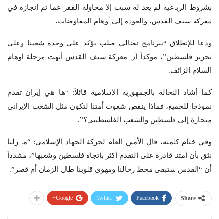
بشروط الرباعية لم يعد له سبب إلا محاولة القفز عما تم إنجازه في
معركة سيف القدس، والعودة إلى أوهام المفاوضات،
ودعا للإنطلاق “ببرنامج نضالي صلب يؤكد على وحدة شعبنا وعلى
تحرير فلسطين”، مؤكداً أن معركة سيف القدس أنهت مرحلة أوهام
السلام الزائف.
كما أشاد النخالة بالجمهورية الإسلامية قائلاً: “ها هي إيران تقدم
نموذجا للجميع، فماذا ينقص شعوب أمتنا لتكون مثل الشعب الإيراني
منحازة إلى فلسطين والشعب الفلسطيني؟”.
وفي ختام كلمته، قال الأمين العام لحركة الجهاد الإسلامي: “ما زلنا
نثق بأن أمتنا قادرة على التقدم أكثر باتجاه فلسطين وشعبها”، مشدداً
أن “القدس ستبقى محط رحالنا ومهوى قلوبنا طال الزمان أم قصر”.
Google+
Twitter
Facebook
Share