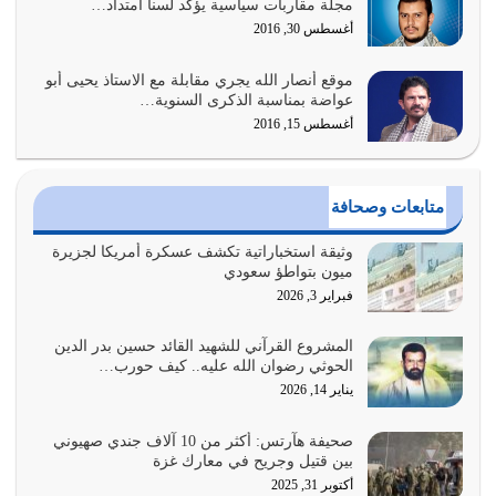
مجلة مقاربات سياسية يؤكد لسنا امتداد…
أكثر ضعفاً
أغسطس 30, 2016
يوليو 30, 2026
موقع أنصار الله يجري مقابلة مع الاستاذ يحيى أبو
وعد الله تعالى من يُقتل في سبيله بالحياة الأبدية والرزق
عواضة بمناسبة الذكرى السنوية…
والاستبشار والنجاة والخلود في…
أغسطس 15, 2016
يوليو 29, 2026
القرآن الكريم هو أهم مصدر لمعرفة رسول الله معرفة سيرته
متابعات وصحافة
معرفة شخصيته معرفة عظمته
يوليو 28, 2026
وثيقة استخباراتية تكشف عسكرة أمريكا لجزيرة
ميون بتواطؤ سعودي
هل نحن من الصالحين؟ قيِّم نفسك هنا اترك القرآن على أصله
فبراير 3, 2026
وأعرض نفسك، وأعرض ما لديك على…
يوليو 27, 2026
المشروع القرآني للشهيد القائد حسين بدر الدين
الحوثي رضوان الله عليه.. كيف حورب…
عندما يكون عدوك هو عدو الله معناه أن تكون نقاط الضعف
يناير 14, 2026
فيه كثيرة وسينصرك الله عليه إذا…
يوليو 26, 2026
صحيفة هآرتس: أكثر من 10 آلاف جندي صهيوني
بين قتيل وجريح في معارك غزة
أراد الله لهذه الأمة ان تكون خير امة أخرجت للناس بالنهوض
أكتوبر 31, 2025