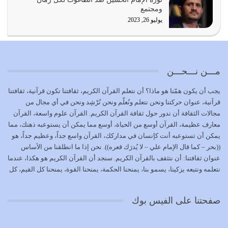
كل زمان…
ومجتمع
يوليو 19, 2026
يوليو 26, 2023
الوظيفة عبارة عن مسؤولية يجب النهوض بها كما ينبغي لكي
تتحقق الحقوق للجميع
يوليو 18, 2026
مـــن نـــحـــن
بعض صفات المتقين {الصَّابِرِينَ وَالصَّادِقِينَ وَالْقَانِتِينَ
يجب أن يكون همّنا هو ماذا؟ أن نتعلم القرآن الكريم، ثقافتنا تكون قرآنية، ثقافتنا
وَالْمُنْفِقِينَ…
قرآنية، عنوان حركتنا ونحن نتعلم ونُعلّم ونحن نُرْشِد ونحن في أي مجال من
يوليو 17, 2026
مجالات الثقافة أن ندور حول ثقافة القرآن الكريم. القرآن علوم واسعة، القرآن
معارف عظيمة، القرآن أوسع من الحياة، أوسع مما يمكن أن يستوعبه ذهنك، مما
الاعتصام بحبل الله أمر إلهي للمؤمنين وهو بمثابة سبب بينهم
يمكن أن تستوعبه أنت كإنسان في مداركك، القرآن واسع جداً، وعظيم جداً، هو
وبين الله يترتب عليه النصر…
((بحر – كما قال الإمام علي – لا يُدرَك قعره)). نحن إذا ما انطلقنا من الأساس
يوليو 16, 2026
عنوان ثقافتنا: أن نتثقف بالقرآن الكريم. سنجد أن القرآن الكريم هو هكذا، عندما
نتعلمه ونتبعه يزكينا، يسمو بنا، يمنحنا الحكمة، يمنحنا القوة، يمنحنا كل القيم، كل
إما أن نحاول أن نكون من أولياء الله فيتم على أيدينا ضرب
القيم التي لما ضاعت ضاعت الأمة بضياعها، كما هو حاصل الآن في وضع
أعدائه أو لا نكون فنُضرب من…
المسلمين، وفي وضع العرب بالذات. وشرف عظيم جداً لنا، ونتمنى أن نكون
يوليو 15, 2026
صفحتنا على الفيس بوك
بمستوى أن نثقف الآخرين بالقرآن الكريم، وأن نتثقف بثقافة القرآن الكريم
{ذَلِكَ فَضْلُ اللَّهِ يُؤْتِيهِ مَنْ يَشَاءُ وَاللَّهُ ذُو الْفَضْلِ الْعَظِيمِ} يؤتيه من يشاء، فنحن
نحاول أن نكون ممن يشاء الله أن يُؤتَوا هذا الفضل العظيم. لا تفكر إطلاقاً أن