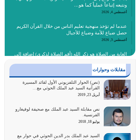
ونتبعه إتباعاً عملياً كما هو…
أغسطس 4, 2026
عندما لم تؤخذ منهجية تعليم الناس من خلال القرآن الكريم
حصل ضياع للأمة وضياع للأجيال
أغسطس 3, 2026
الغاية من الصلاة هو ذكر الله (أقم الصلاة لذكري) إضافة إلى
{وَأَعِدُّوا لَهُمْ مَا…
أغسطس 2, 2026
مقابلات وحوارات
السبب الرئيسي لشقاء الأمة الابتعاد عن كتاب الله والتعدي
(نص) الحوار التلفزيوني الأول لقائد المسيرة
القرآنية السيد عبد الملك الحوثي مع…
لحدود الله بالإضافات للدين
أبريل 23, 2019
أغسطس 1, 2026
نص مقابلة السيد عبد الملك مع صحيفة لوفيغارو
أبرز أسباب الشقاء هو الإعراض عن ذكر الله وعن هدى الله
الفرنسية.
المتمثل في القرآن الكريم
يوليو 18, 2018
يوليو 31, 2026
السيد عبد الملك بدر الدين الحوثي في حوار مع
أولياء الشيطان كلما كانوا أكثر ولاءً وطاعة للشيطان كلما كانوا