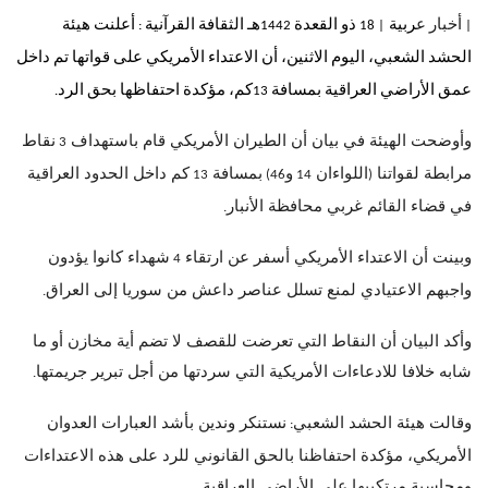
أخبار ع
ربية
ذو القعدة
هـ الثقافة القرآنية
أعلنت هيئة
:
1442
18
|
|
الحشد الشعبي، اليوم الاثنين، أن الاعتداء الأمريكي على قواتها تم داخل
عمق الأراضي العراقية بمسافة
كم، مؤكدة احتفاظها بحق الرد
.
13
وأوضحت الهيئة في بيان أن الطيران الأمريكي قام باستهداف
نقاط
3
مرابطة لقواتنا
اللواءان
و
بمسافة
كم داخل الحدود العراقية
13
46)
14
(
في قضاء القائم غربي محافظة الأنبار
.
وبينت أن الاعتداء الأمريكي أسفر عن ارتقاء
شهداء كانوا يؤدون
4
واجبهم الاعتيادي لمنع تسلل عناصر داعش من سوريا إلى العراق
.
وأكد البيان أن النقاط التي تعرضت للقصف لا تضم أية مخازن أو ما
شابه خلافا للادعاءات الأمريكية التي سردتها من أجل تبرير جريمتها
.
وقالت هيئة الحشد الشعبي
نستنكر وندين بأشد العبارات العدوان
:
الأمريكي، مؤكدة احتفاظنا بالحق القانوني للرد على هذه الاعتداءات
ومحاسبة مرتكبيها على الأراضي العراقية
.