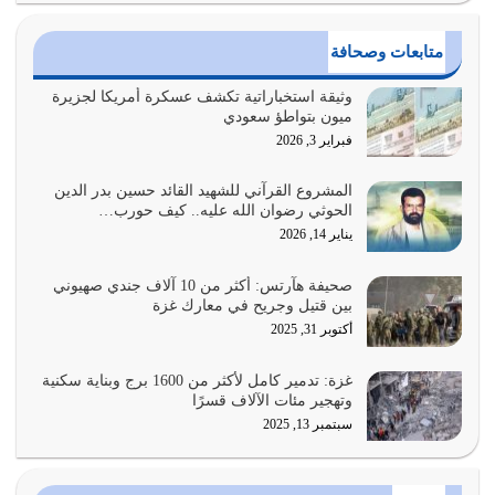
القرآن الكريم هو أهم مصدر لمعرفة رسول الله معرفة سيرته
متابعات وصحافة
معرفة شخصيته معرفة عظمته
يوليو 28, 2026
وثيقة استخباراتية تكشف عسكرة أمريكا لجزيرة
ميون بتواطؤ سعودي
هل نحن من الصالحين؟ قيِّم نفسك هنا اترك القرآن على أصله
فبراير 3, 2026
وأعرض نفسك، وأعرض ما لديك على…
يوليو 27, 2026
المشروع القرآني للشهيد القائد حسين بدر الدين
الحوثي رضوان الله عليه.. كيف حورب…
عندما يكون عدوك هو عدو الله معناه أن تكون نقاط الضعف
يناير 14, 2026
فيه كثيرة وسينصرك الله عليه إذا…
يوليو 26, 2026
صحيفة هآرتس: أكثر من 10 آلاف جندي صهيوني
بين قتيل وجريح في معارك غزة
أراد الله لهذه الأمة ان تكون خير امة أخرجت للناس بالنهوض
أكتوبر 31, 2025
بالأمر بالمعروف والنهي عن…
يوليو 25, 2026
غزة: تدمير كامل لأكثر من 1600 برج وبناية سكنية
وتهجير مئات الآلاف قسرًا
سبتمبر 13, 2025
الدين الذي شرعه الله لا يجوز أن يخضع لآرائنا وأهوائنا
واجتهاداتنا لأننا سنختلف ونتفرق
يوليو 24, 2026