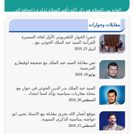
الغاية من الصلاة هو ذكر الله (أقم الصلاة لذكري) إضافة إلى
{وَأَعِدُّوا لَهُمْ مَا…
أغسطس 2, 2026
مقابلات وحوارات
السبب الرئيسي لشقاء الأمة الابتعاد عن كتاب الله والتعدي
(نص) الحوار التلفزيوني الأول لقائد المسيرة
القرآنية السيد عبد الملك الحوثي مع…
لحدود الله بالإضافات للدين
أبريل 23, 2019
أغسطس 1, 2026
نص مقابلة السيد عبد الملك مع صحيفة لوفيغارو
أبرز أسباب الشقاء هو الإعراض عن ذكر الله وعن هدى الله
الفرنسية.
المتمثل في القرآن الكريم
يوليو 18, 2018
يوليو 31, 2026
السيد عبد الملك بدر الدين الحوثي في حوار مع
أولياء الشيطان كلما كانوا أكثر ولاءً وطاعة للشيطان كلما كانوا
مجلة مقاربات سياسية يؤكد لسنا امتداد…
أكثر ضعفاً
أغسطس 30, 2016
يوليو 30, 2026
موقع أنصار الله يجري مقابلة مع الاستاذ يحيى أبو
وعد الله تعالى من يُقتل في سبيله بالحياة الأبدية والرزق
عواضة بمناسبة الذكرى السنوية…
والاستبشار والنجاة والخلود في…
أغسطس 15, 2016
يوليو 29, 2026