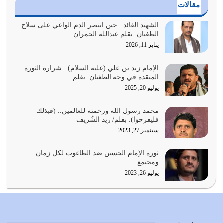
مقالات
أي أمة تتفرق في الدين وتتفرق في كيانها معناه أنها أصبحت
أمة عاجزة عن النهوض…
الشهيد القائد.. حين انتصر الدم الواعي على سلاح
الطغيان: بقلم عبدالله الحمران
يوليو 23, 2026
يناير 11, 2026
يجب أن نعود جميعاً الى القرآن وعندنا أخطاء جميعاً لنعتصم
بحبل الله جميعاً وليس كل…
الإمام زيد بن علي (عليه السلام).. شرارة الثورة
المتقدة في وجه الطغيان. بقلم:…
يوليو 22, 2026
يوليو 20, 2025
المُلك كله لله تعالى يؤتيه من يشاء وينزعه ممن يشاء ويعز من
محمد رسول الله ورحمته للعالمين.. (فبذلك
يشاء ويذل من يشاء
فليفرحوا). بقلم/ زيد الشُريف
يوليو 21, 2026
سبتمبر 27, 2023
{إِنَّ الدِّينَ عِنْدَ اللَّهِ الْإسْلامُ} الدين الذي شرعه الله للناس في
ثورة الإمام الحسين ضد الطاغوت لكل زمان
كل زمان…
ومجتمع
يوليو 19, 2026
يوليو 26, 2023
الوظيفة عبارة عن مسؤولية يجب النهوض بها كما ينبغي لكي
تتحقق الحقوق للجميع
يوليو 18, 2026
مـــن نـــحـــن