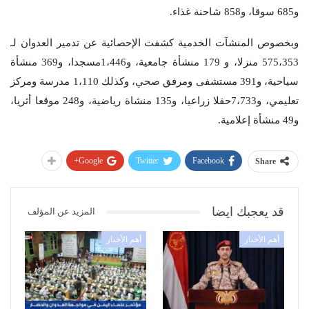
و685 سوقا، و858 شاحنة غذاء.
وبخصوص المنشآت الخدمية كشفت الإحصائية عن تدمير العدوان لـ
575،353 منزلا، و 179 منشأة جامعية، و1،446مسجدا، و369 منشأة
سياحية، و391 مستشفى ومرفق صحي، وكذلك 1،110 مدرسة ومركز
تعليمي، و7،733حقلا زراعيا، و135 منشاة رياضية، و248 موقعا أثريا،
و49 منشأة إعلامية.
Google+
Twitter
Facebook
Share
قد يعجبك ايضا
المزيد عن المؤلف
أهم الأخبار
أهم الأخبار