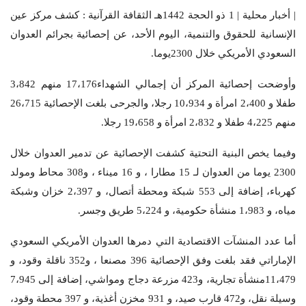
| أخبار محلية | 1 ذو الحجة 1442هـ الثقافة القرآنية : كشف مركز عين
الإنسانية للحقوق والتنمية، اليوم الأحد، عن إحصائية بجرائم العدوان
السعودي الأمريكي خلال 2300يوما.
وأوضحت إحصائية المركز أن إجمالي الشهداء17،176 منهم 3،842
طفلا و 2،400 امرأة و 10،934 رجلا، والجرحى بلغت الإحصائية 26،715
منهم 4،225 طفلا و 2،832 امرأة و 19،658 رجلا.
وفيما يخص البنية التحتية كشفت الإحصائية عن تدمير العدوان خلال
2300 يوما من العدوان لـ 15 مطارا ، و 16 ميناء ، و308 محاط ومولد
كهرباء، إضافة إلى 553 شبكة ومحطة أتصال، و 2،397 خزان وشبكة
مياه، و 1،983 منشأة حكومية، و 5،224 طريق وجسر.
أما عدد المنشآت الاقتصادية التي دمرها العدوان الأمريكي السعودي
الإماراتي فقد بلغت وفق الإحصائية 396 مصنعا ، و352 ناقلة وقود، و
11،479منشأة تجارية، و423 مزرعة دجاج ومواشي، إضافة إلى 7،945
وسيلة نقل، و472 قارب صيد، و 931 مخزن أغذية، و 397 محطة وقود،