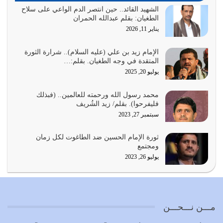
أمة عاجزة عن النهوض…
الشهيد القائد.. حين انتصر الدم الواعي على سلاح
الطغيان: بقلم عبدالله الحمران
يوليو 23, 2026
يناير 11, 2026
يجب أن نعود جميعاً الى القرآن وعندنا أخطاء جميعاً لنعتصم
بحبل الله جميعاً وليس كل…
الإمام زيد بن علي (عليه السلام).. شرارة الثورة
المتقدة في وجه الطغيان. بقلم:…
يوليو 22, 2026
يوليو 20, 2025
المُلك كله لله تعالى يؤتيه من يشاء وينزعه ممن يشاء ويعز من
محمد رسول الله ورحمته للعالمين.. (فبذلك
يشاء ويذل من يشاء
فليفرحوا). بقلم/ زيد الشُريف
يوليو 21, 2026
سبتمبر 27, 2023
{إِنَّ الدِّينَ عِنْدَ اللَّهِ الْإسْلامُ} الدين الذي شرعه الله للناس في
ثورة الإمام الحسين ضد الطاغوت لكل زمان
كل زمان…
ومجتمع
يوليو 19, 2026
يوليو 26, 2023
الوظيفة عبارة عن مسؤولية يجب النهوض بها كما ينبغي لكي
تتحقق الحقوق للجميع
يوليو 18, 2026
مـــن نـــحـــن
بعض صفات المتقين {الصَّابِرِينَ وَالصَّادِقِينَ وَالْقَانِتِينَ