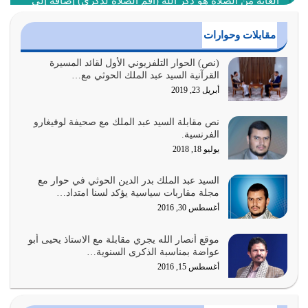
الغاية من الصلاة هو ذكر الله (أقم الصلاة لذكري) إضافة إلى
{وَأَعِدُّوا لَهُمْ مَا…
أغسطس 2, 2026
مقابلات وحوارات
السبب الرئيسي لشقاء الأمة الابتعاد عن كتاب الله والتعدي
(نص) الحوار التلفزيوني الأول لقائد المسيرة
القرآنية السيد عبد الملك الحوثي مع…
لحدود الله بالإضافات للدين
أبريل 23, 2019
أغسطس 1, 2026
نص مقابلة السيد عبد الملك مع صحيفة لوفيغارو
أبرز أسباب الشقاء هو الإعراض عن ذكر الله وعن هدى الله
الفرنسية.
المتمثل في القرآن الكريم
يوليو 18, 2018
يوليو 31, 2026
السيد عبد الملك بدر الدين الحوثي في حوار مع
أولياء الشيطان كلما كانوا أكثر ولاءً وطاعة للشيطان كلما كانوا
مجلة مقاربات سياسية يؤكد لسنا امتداد…
أكثر ضعفاً
أغسطس 30, 2016
يوليو 30, 2026
موقع أنصار الله يجري مقابلة مع الاستاذ يحيى أبو
وعد الله تعالى من يُقتل في سبيله بالحياة الأبدية والرزق
عواضة بمناسبة الذكرى السنوية…
والاستبشار والنجاة والخلود في…
أغسطس 15, 2016
يوليو 29, 2026
القرآن الكريم هو أهم مصدر لمعرفة رسول الله معرفة سيرته