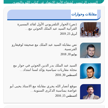
السبب الرئيسي لشقاء الأمة الابتعاد عن كتاب الله والتعدي
لحدود الله بالإضافات للدين
أغسطس 1, 2026
مقابلات وحوارات
أبرز أسباب الشقاء هو الإعراض عن ذكر الله وعن هدى الله
(نص) الحوار التلفزيوني الأول لقائد المسيرة
القرآنية السيد عبد الملك الحوثي مع…
المتمثل في القرآن الكريم
أبريل 23, 2019
يوليو 31, 2026
نص مقابلة السيد عبد الملك مع صحيفة لوفيغارو
أولياء الشيطان كلما كانوا أكثر ولاءً وطاعة للشيطان كلما كانوا
الفرنسية.
أكثر ضعفاً
يوليو 18, 2018
يوليو 30, 2026
السيد عبد الملك بدر الدين الحوثي في حوار مع
وعد الله تعالى من يُقتل في سبيله بالحياة الأبدية والرزق
مجلة مقاربات سياسية يؤكد لسنا امتداد…
والاستبشار والنجاة والخلود في…
أغسطس 30, 2016
يوليو 29, 2026
موقع أنصار الله يجري مقابلة مع الاستاذ يحيى أبو
القرآن الكريم هو أهم مصدر لمعرفة رسول الله معرفة سيرته
عواضة بمناسبة الذكرى السنوية…
معرفة شخصيته معرفة عظمته
أغسطس 15, 2016
يوليو 28, 2026