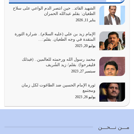
يجب أن نعود جميعاً الى القرآن وعندنا أخطاء جميعاً لنعتصم
بحبل الله جميعاً وليس كل…
الشهيد القائد.. حين انتصر الدم الواعي على سلاح
الطغيان: بقلم عبدالله الحمران
يوليو 22, 2026
يناير 11, 2026
المُلك كله لله تعالى يؤتيه من يشاء وينزعه ممن يشاء ويعز من
يشاء ويذل من يشاء
الإمام زيد بن علي (عليه السلام).. شرارة الثورة
المتقدة في وجه الطغيان. بقلم:…
يوليو 21, 2026
يوليو 20, 2025
{إِنَّ الدِّينَ عِنْدَ اللَّهِ الْإسْلامُ} الدين الذي شرعه الله للناس في
محمد رسول الله ورحمته للعالمين.. (فبذلك
كل زمان…
فليفرحوا). بقلم/ زيد الشُريف
يوليو 19, 2026
سبتمبر 27, 2023
الوظيفة عبارة عن مسؤولية يجب النهوض بها كما ينبغي لكي
ثورة الإمام الحسين ضد الطاغوت لكل زمان
تتحقق الحقوق للجميع
ومجتمع
يوليو 18, 2026
يوليو 26, 2023
بعض صفات المتقين {الصَّابِرِينَ وَالصَّادِقِينَ وَالْقَانِتِينَ
وَالْمُنْفِقِينَ…
يوليو 17, 2026
مـــن نـــحـــن