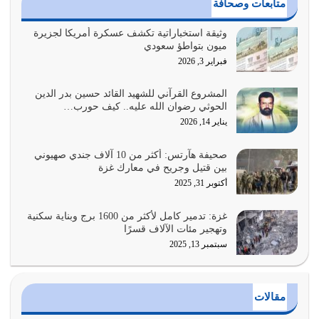
متابعات وصحافة
أكثر ضعفاً
يوليو 30, 2026
وثيقة استخباراتية تكشف عسكرة أمريكا لجزيرة
ميون بتواطؤ سعودي
وعد الله تعالى من يُقتل في سبيله بالحياة الأبدية والرزق
فبراير 3, 2026
والاستبشار والنجاة والخلود في…
يوليو 29, 2026
المشروع القرآني للشهيد القائد حسين بدر الدين
الحوثي رضوان الله عليه.. كيف حورب…
القرآن الكريم هو أهم مصدر لمعرفة رسول الله معرفة سيرته
يناير 14, 2026
معرفة شخصيته معرفة عظمته
يوليو 28, 2026
صحيفة هآرتس: أكثر من 10 آلاف جندي صهيوني
بين قتيل وجريح في معارك غزة
هل نحن من الصالحين؟ قيِّم نفسك هنا اترك القرآن على أصله
أكتوبر 31, 2025
وأعرض نفسك، وأعرض ما لديك على…
يوليو 27, 2026
غزة: تدمير كامل لأكثر من 1600 برج وبناية سكنية
وتهجير مئات الآلاف قسرًا
سبتمبر 13, 2025
عندما يكون عدوك هو عدو الله معناه أن تكون نقاط الضعف
فيه كثيرة وسينصرك الله عليه إذا…
يوليو 26, 2026
مقالات
أراد الله لهذه الأمة ان تكون خير امة أخرجت للناس بالنهوض