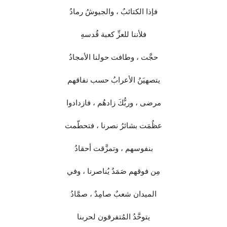
فإذا الكتائبُ ، والجيوشُ رمادُ
فلأننا للعزِّ كعبة قُدسهِ
حجَّت ، وطافت حولنا الأمجادُ
يتصهيَنُ الأعرابُ حسب نفاقهم
مرضى ، وربُّكَ زادهُم ، فازدادوا
عظُمَت بشائرُ نصرنا ، فتحطّمت
بنفوسهم ، وتمزَّقت أحقادُ
مِن فوقهم صَمَدٌ يُناصرنا ، وفي
الميدان شعبٌ صامِدٌ ، صمَّادُ
يتوحَّدُ المُتفرقون لحربنا