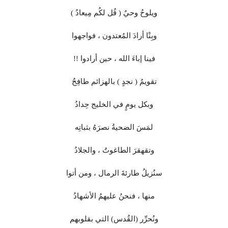
ويلوحُ وحيٌ ( قُل لكُم مِيعادُ )
وبِنْا أرادَ المُعتدون ، فواجهوا
فينا إباءَ الله ، حين أرادوا !!
تقويمُ ( نجدٍ ) بالهزائم طافِحٌ
وبكل يومٍ في الخليج حِدادُ
لمَسَ الضحيةُ نصرَهُ بثباتِه
وتقهقرَ الطاغوتُ ، والجلادُ
سنُزيلُ طارئةَ الرمال ، ومن أتوا
منها ، فنحنُ عليهمُ الأشهادُ
ونُحرِّر (القُدس) التي بقلوبهم