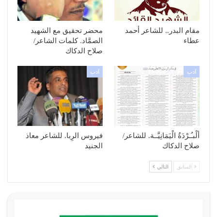
مقام البدر.. للشاعر أحمد
محضر تحقيق مع الشهيد
عطاء
الصمَّاد. كلمات الشاعر/
صلاح الدكاك
ادب
ادب
ألْبـُـرْدَةُ الْيَمَانِيَّــة. للشاعر/
فيروس الرِبا. للشاعر معاذ
صلاح الدكاك
الجنيد
السابق
التالي