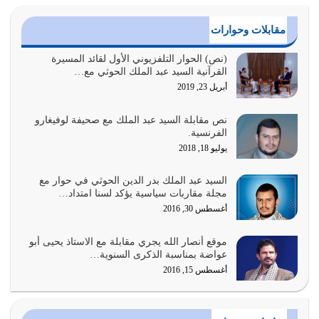
ونتبعه إتباعاً عملياً كما هو…
أغسطس 4, 2026
مقابلات وحوارات
عندما لم تؤخذ منهجية تعليم الناس من خلال القرآن الكريم
(نص) الحوار التلفزيوني الأول لقائد المسيرة
القرآنية السيد عبد الملك الحوثي مع…
حصل ضياع للأمة وضياع للأجيال
أبريل 23, 2019
أغسطس 3, 2026
نص مقابلة السيد عبد الملك مع صحيفة لوفيغارو
الغاية من الصلاة هو ذكر الله (أقم الصلاة لذكري) إضافة إلى
الفرنسية.
{وَأَعِدُّوا لَهُمْ مَا…
يوليو 18, 2018
أغسطس 2, 2026
السيد عبد الملك بدر الدين الحوثي في حوار مع
السبب الرئيسي لشقاء الأمة الابتعاد عن كتاب الله والتعدي
مجلة مقاربات سياسية يؤكد لسنا امتداد…
لحدود الله بالإضافات للدين
أغسطس 30, 2016
أغسطس 1, 2026
موقع أنصار الله يجري مقابلة مع الاستاذ يحيى أبو
أبرز أسباب الشقاء هو الإعراض عن ذكر الله وعن هدى الله
عواضة بمناسبة الذكرى السنوية…
المتمثل في القرآن الكريم
أغسطس 15, 2016
يوليو 31, 2026
أولياء الشيطان كلما كانوا أكثر ولاءً وطاعة للشيطان كلما كانوا