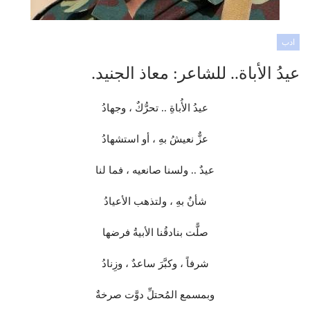
ادب
عيدُ الأباة.. للشاعر: معاذ الجنيد.
عيدُ الأُباةِ .. تحرُّكٌ ، وجهادُ
عزٌّ نعيشُ بهِ ، أو استشهادُ
عيدٌ .. ولسنا صانعيه ، فما لنا
شأنٌ بهِ ، ولتذهب الأعيادُ
صلًّت بنادقُنا الأبيةُ فرضها
شرفاً ، وكبَّرَ ساعدٌ ، وزِنادُ
وبمسمع المُحتلِّ دوَّت صرخةٌ