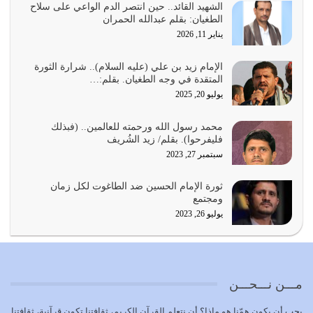
بالأمر بالمعروف والنهي عن…
الشهيد القائد.. حين انتصر الدم الواعي على سلاح
الطغيان: بقلم عبدالله الحمران
يوليو 25, 2026
يناير 11, 2026
الدين الذي شرعه الله لا يجوز أن يخضع لآرائنا وأهوائنا
واجتهاداتنا لأننا سنختلف ونتفرق
الإمام زيد بن علي (عليه السلام).. شرارة الثورة
المتقدة في وجه الطغيان. بقلم:…
يوليو 24, 2026
يوليو 20, 2025
أي أمة تتفرق في الدين وتتفرق في كيانها معناه أنها أصبحت
محمد رسول الله ورحمته للعالمين.. (فبذلك
أمة عاجزة عن النهوض…
فليفرحوا). بقلم/ زيد الشُريف
يوليو 23, 2026
سبتمبر 27, 2023
يجب أن نعود جميعاً الى القرآن وعندنا أخطاء جميعاً لنعتصم
ثورة الإمام الحسين ضد الطاغوت لكل زمان
بحبل الله جميعاً وليس كل…
ومجتمع
يوليو 22, 2026
يوليو 26, 2023
المُلك كله لله تعالى يؤتيه من يشاء وينزعه ممن يشاء ويعز من
يشاء ويذل من يشاء
يوليو 21, 2026
مـــن نـــحـــن
{إِنَّ الدِّينَ عِنْدَ اللَّهِ الْإسْلامُ} الدين الذي شرعه الله للناس في
يجب أن يكون همّنا هو ماذا؟ أن نتعلم القرآن الكريم، ثقافتنا تكون قرآنية، ثقافتنا