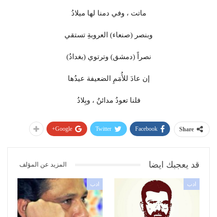
ماتت ، وفي دمنا لها ميلادُ
وبنصر (صنعاء) العروبةِ تستقي
نصراً (دمشق) وترتوي (بغدادُ)
إن عادَ للأُمَمِ الضعيفة عيدُها
فلنا تعودُ مدائنٌ ، وبِلادُ
Google+
Twitter
Facebook
Share
قد يعجبك ايضا
المزيد عن المؤلف
ادب
ادب