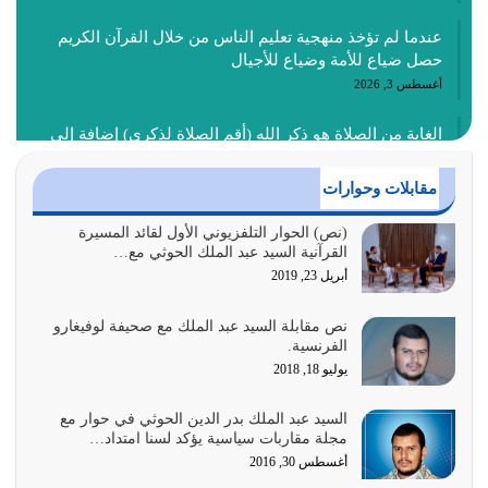
عندما لم تؤخذ منهجية تعليم الناس من خلال القرآن الكريم
حصل ضياع للأمة وضياع للأجيال
أغسطس 3, 2026
الغاية من الصلاة هو ذكر الله (أقم الصلاة لذكري) إضافة إلى
{وَأَعِدُّوا لَهُمْ مَا…
أغسطس 2, 2026
مقابلات وحوارات
السبب الرئيسي لشقاء الأمة الابتعاد عن كتاب الله والتعدي
(نص) الحوار التلفزيوني الأول لقائد المسيرة
القرآنية السيد عبد الملك الحوثي مع…
لحدود الله بالإضافات للدين
أبريل 23, 2019
أغسطس 1, 2026
نص مقابلة السيد عبد الملك مع صحيفة لوفيغارو
أبرز أسباب الشقاء هو الإعراض عن ذكر الله وعن هدى الله
الفرنسية.
المتمثل في القرآن الكريم
يوليو 18, 2018
يوليو 31, 2026
السيد عبد الملك بدر الدين الحوثي في حوار مع
أولياء الشيطان كلما كانوا أكثر ولاءً وطاعة للشيطان كلما كانوا
مجلة مقاربات سياسية يؤكد لسنا امتداد…
أكثر ضعفاً
أغسطس 30, 2016
يوليو 30, 2026