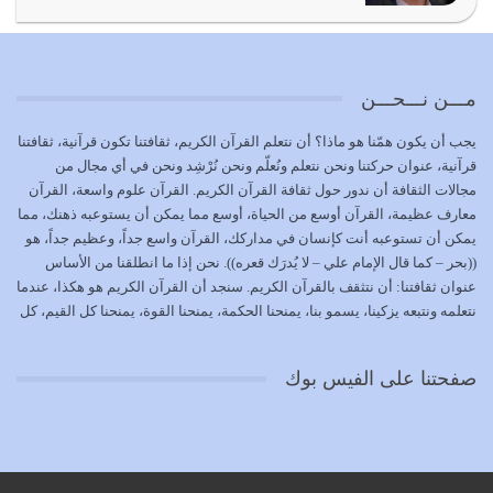
الوظيفة عبارة عن مسؤولية يجب النهوض بها كما ينبغي لكي
تتحقق الحقوق للجميع
يوليو 18, 2026
مـــن نـــحـــن
بعض صفات المتقين {الصَّابِرِينَ وَالصَّادِقِينَ وَالْقَانِتِينَ
يجب أن يكون همّنا هو ماذا؟ أن نتعلم القرآن الكريم، ثقافتنا تكون قرآنية، ثقافتنا
وَالْمُنْفِقِينَ…
قرآنية، عنوان حركتنا ونحن نتعلم ونُعلّم ونحن نُرْشِد ونحن في أي مجال من
يوليو 17, 2026
مجالات الثقافة أن ندور حول ثقافة القرآن الكريم. القرآن علوم واسعة، القرآن
معارف عظيمة، القرآن أوسع من الحياة، أوسع مما يمكن أن يستوعبه ذهنك، مما
الاعتصام بحبل الله أمر إلهي للمؤمنين وهو بمثابة سبب بينهم
يمكن أن تستوعبه أنت كإنسان في مداركك، القرآن واسع جداً، وعظيم جداً، هو
وبين الله يترتب عليه النصر…
((بحر – كما قال الإمام علي – لا يُدرَك قعره)). نحن إذا ما انطلقنا من الأساس
يوليو 16, 2026
عنوان ثقافتنا: أن نتثقف بالقرآن الكريم. سنجد أن القرآن الكريم هو هكذا، عندما
نتعلمه ونتبعه يزكينا، يسمو بنا، يمنحنا الحكمة، يمنحنا القوة، يمنحنا كل القيم، كل
إما أن نحاول أن نكون من أولياء الله فيتم على أيدينا ضرب
القيم التي لما ضاعت ضاعت الأمة بضياعها، كما هو حاصل الآن في وضع
أعدائه أو لا نكون فنُضرب من…
المسلمين، وفي وضع العرب بالذات. وشرف عظيم جداً لنا، ونتمنى أن نكون
يوليو 15, 2026
صفحتنا على الفيس بوك
بمستوى أن نثقف الآخرين بالقرآن الكريم، وأن نتثقف بثقافة القرآن الكريم
{ذَلِكَ فَضْلُ اللَّهِ يُؤْتِيهِ مَنْ يَشَاءُ وَاللَّهُ ذُو الْفَضْلِ الْعَظِيمِ} يؤتيه من يشاء، فنحن
نحاول أن نكون ممن يشاء الله أن يُؤتَوا هذا الفضل العظيم. لا تفكر إطلاقاً أن
العلم هو في أن تنتهي من رصّات من الكتب، ربما رصات من الكتب توجد في
نفسك جهلاً وضلالاً، لا تنفع. استعرض الآن المكاتب في الشوارع في المدن تجد