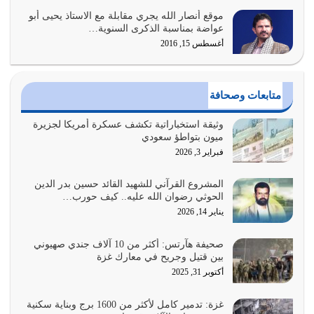
موقع أنصار الله يجري مقابلة مع الاستاذ يحيى أبو
وعد الله تعالى من يُقتل في سبيله بالحياة الأبدية والرزق
عواضة بمناسبة الذكرى السنوية…
والاستبشار والنجاة والخلود في…
أغسطس 15, 2016
يوليو 29, 2026
القرآن الكريم هو أهم مصدر لمعرفة رسول الله معرفة سيرته
متابعات وصحافة
معرفة شخصيته معرفة عظمته
يوليو 28, 2026
وثيقة استخباراتية تكشف عسكرة أمريكا لجزيرة
ميون بتواطؤ سعودي
هل نحن من الصالحين؟ قيِّم نفسك هنا اترك القرآن على أصله
فبراير 3, 2026
وأعرض نفسك، وأعرض ما لديك على…
يوليو 27, 2026
المشروع القرآني للشهيد القائد حسين بدر الدين
الحوثي رضوان الله عليه.. كيف حورب…
عندما يكون عدوك هو عدو الله معناه أن تكون نقاط الضعف
يناير 14, 2026
فيه كثيرة وسينصرك الله عليه إذا…
يوليو 26, 2026
صحيفة هآرتس: أكثر من 10 آلاف جندي صهيوني
بين قتيل وجريح في معارك غزة
أراد الله لهذه الأمة ان تكون خير امة أخرجت للناس بالنهوض
أكتوبر 31, 2025
بالأمر بالمعروف والنهي عن…
يوليو 25, 2026
غزة: تدمير كامل لأكثر من 1600 برج وبناية سكنية