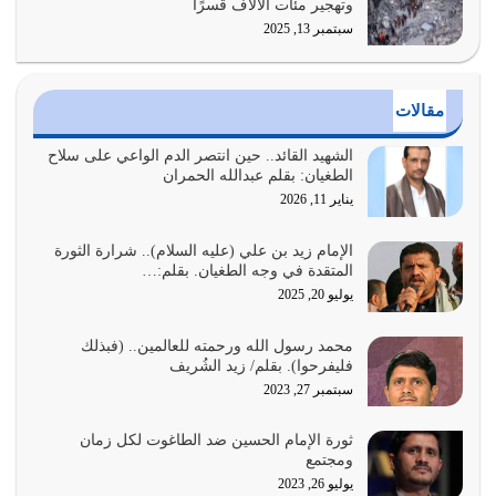
وتهجير مئات الآلاف قسرًا
سبتمبر 13, 2025
الدين الذي شرعه الله لا يجوز أن يخضع لآرائنا وأهوائنا
واجتهاداتنا لأننا سنختلف ونتفرق
يوليو 24, 2026
مقالات
أي أمة تتفرق في الدين وتتفرق في كيانها معناه أنها أصبحت
أمة عاجزة عن النهوض…
الشهيد القائد.. حين انتصر الدم الواعي على سلاح
الطغيان: بقلم عبدالله الحمران
يوليو 23, 2026
يناير 11, 2026
يجب أن نعود جميعاً الى القرآن وعندنا أخطاء جميعاً لنعتصم
بحبل الله جميعاً وليس كل…
الإمام زيد بن علي (عليه السلام).. شرارة الثورة
المتقدة في وجه الطغيان. بقلم:…
يوليو 22, 2026
يوليو 20, 2025
المُلك كله لله تعالى يؤتيه من يشاء وينزعه ممن يشاء ويعز من
محمد رسول الله ورحمته للعالمين.. (فبذلك
يشاء ويذل من يشاء
فليفرحوا). بقلم/ زيد الشُريف
يوليو 21, 2026
سبتمبر 27, 2023
{إِنَّ الدِّينَ عِنْدَ اللَّهِ الْإسْلامُ} الدين الذي شرعه الله للناس في
ثورة الإمام الحسين ضد الطاغوت لكل زمان
كل زمان…
ومجتمع
يوليو 19, 2026
يوليو 26, 2023