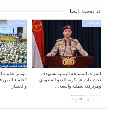
قد يعجبك ايضا
أهم الأخبار
أهم الأخبار
القوات المسلحة اليمنية تستهدف
مؤتمر لعلماء ا
تحشيدات عسكرية للعدو السعودي
“علماء اليمن ف
ومرتزقته بعملية واسعة…
والحصار”
السابق
التالي