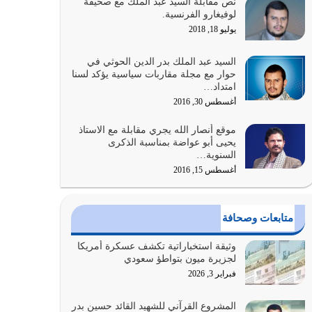
نص مقابلة السيد عبد الملك مع صحيفة
الله المتمثل في القرآن الكريم
لوفيغارو الفرنسية.
يوليو 31, 2026
يوليو 18, 2018
أولياء الشيطان كلما كانوا أكثر ولاءً وطاعة للشيطان
السيد عبد الملك بدر الدين الحوثي في
كلما كانوا أكثر ضعفاً
حوار مع مجلة مقاربات سياسية يؤكد لسنا
امتداد…
يوليو 30, 2026
أغسطس 30, 2016
وعد الله تعالى من يُقتل في سبيله بالحياة الأبدية
موقع أنصار الله يجري مقابلة مع الاستاذ
والرزق والاستبشار والنجاة والخلود في…
يحيى أبو عواضة بمناسبة الذكرى
يوليو 29, 2026
السنوية…
أغسطس 15, 2016
القرآن الكريم هو أهم مصدر لمعرفة رسول الله معرفة
سيرته معرفة شخصيته معرفة عظمته
يوليو 28, 2026
متابعات وصحافة
هل نحن من الصالحين؟ قيِّم نفسك هنا اترك القرآن
وثيقة استخباراتية تكشف عسكرة أمريكا
على أصله وأعرض نفسك، وأعرض ما لديك على…
لجزيرة ميون بتواطؤ سعودي
يوليو 27, 2026
فبراير 3, 2026
عندما يكون عدوك هو عدو الله معناه أن تكون نقاط
المشروع القرآني للشهيد القائد حسين بدر