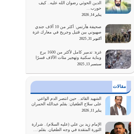
الدين الحوثي رضوان الله عليه.. كيف
الضعف فيه كثيرة وسينصرك الله عليه إذا…
حورب…
يوليو 26, 2026
يناير 14, 2026
أراد الله لهذه الأمة ان تكون خير امة أخرجت للناس
صحيفة هآرتس: أكثر من 10 آلاف جندي
بالنهوض بالأمر بالمعروف والنهي عن…
صهيوني بين قتيل وجريح في معارك غزة
يوليو 25, 2026
أكتوبر 31, 2025
الدين الذي شرعه الله لا يجوز أن يخضع لآرائنا وأهوائنا
غزة: تدمير كامل لأكثر من 1600 برج
واجتهاداتنا لأننا سنختلف ونتفرق
وبناية سكنية وتهجير مئات الآلاف قسرًا
يوليو 24, 2026
سبتمبر 13, 2025
أي أمة تتفرق في الدين وتتفرق في كيانها معناه أنها
أصبحت أمة عاجزة عن النهوض…
مقالات
يوليو 23, 2026
الشهيد القائد.. حين انتصر الدم الواعي
يجب أن نعود جميعاً الى القرآن وعندنا أخطاء جميعاً
على سلاح الطغيان: بقلم عبدالله الحمران
لنعتصم بحبل الله جميعاً وليس كل…
يناير 11, 2026
يوليو 22, 2026
الإمام زيد بن علي (عليه السلام).. شرارة
الثورة المتقدة في وجه الطغيان. بقلم:…
المُلك كله لله تعالى يؤتيه من يشاء وينزعه ممن يشاء