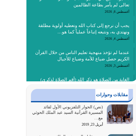
تعالى لم يأمر بطاعة الظالمين
أغسطس 6, 2026
يجب أن نرجع إلى كتاب الله ونعطيه أولوية مطلقة
ونهتدي به، ونتبعه إتباعاً عملياً كما هو…
أغسطس 4, 2026
عندما لم تؤخذ منهجية تعليم الناس من خلال القرآن
الكريم حصل ضياع للأمة وضياع للأجيال
أغسطس 3, 2026
الغاية من الصلاة هو ذكر الله (أقم الصلاة لذكري)
إضافة إلى {وَأَعِدُّوا لَهُمْ مَا…
أغسطس 2, 2026
مقابلات وحوارات
السبب الرئيسي لشقاء الأمة الابتعاد عن كتاب الله
(نص) الحوار التلفزيوني الأول لقائد
المسيرة القرآنية السيد عبد الملك الحوثي
والتعدي لحدود الله بالإضافات للدين
مع…
أغسطس 1, 2026
أبريل 23, 2019
أبرز أسباب الشقاء هو الإعراض عن ذكر الله وعن هدى