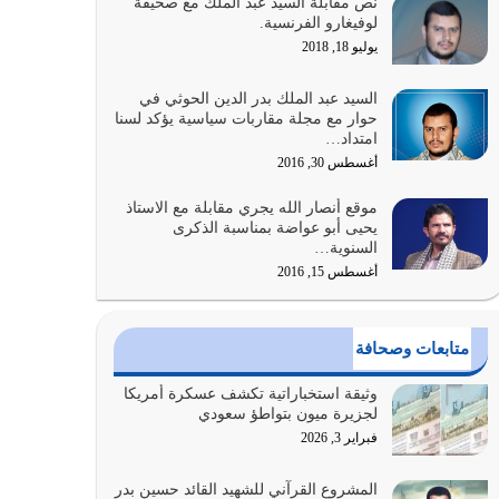
نص مقابلة السيد عبد الملك مع صحيفة
الله المتمثل في القرآن الكريم
لوفيغارو الفرنسية.
يوليو 31, 2026
يوليو 18, 2018
أولياء الشيطان كلما كانوا أكثر ولاءً وطاعة للشيطان
السيد عبد الملك بدر الدين الحوثي في
كلما كانوا أكثر ضعفاً
حوار مع مجلة مقاربات سياسية يؤكد لسنا
امتداد…
يوليو 30, 2026
أغسطس 30, 2016
وعد الله تعالى من يُقتل في سبيله بالحياة الأبدية
موقع أنصار الله يجري مقابلة مع الاستاذ
والرزق والاستبشار والنجاة والخلود في…
يحيى أبو عواضة بمناسبة الذكرى
يوليو 29, 2026
السنوية…
أغسطس 15, 2016
القرآن الكريم هو أهم مصدر لمعرفة رسول الله معرفة
سيرته معرفة شخصيته معرفة عظمته
يوليو 28, 2026
متابعات وصحافة
هل نحن من الصالحين؟ قيِّم نفسك هنا اترك القرآن
وثيقة استخباراتية تكشف عسكرة أمريكا
على أصله وأعرض نفسك، وأعرض ما لديك على…
لجزيرة ميون بتواطؤ سعودي
يوليو 27, 2026
فبراير 3, 2026
عندما يكون عدوك هو عدو الله معناه أن تكون نقاط
المشروع القرآني للشهيد القائد حسين بدر