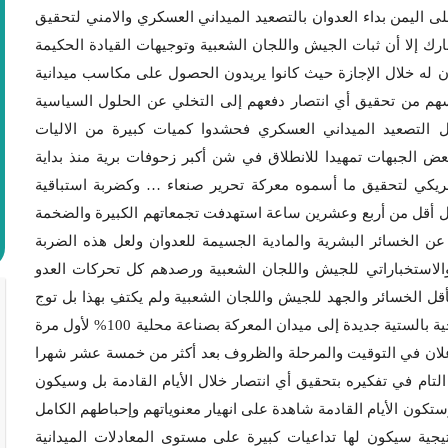
ى اليمن بداء العدوان بالتصعيد الميداني العسكري والامني لتحقيق
ارك إلا أن ثبات الجيش واللجان الشعبية وتوجيهات القيادة الحكيمة
ن له خلال الإجازة حيث كانوا يريدون الحصول على مكاسب ميدانية
م من تحقيق أي انتصار دفعهم إلى التخلي عن الحلول السياسية
 التصعيد الميداني العسكري فحشدوا كميات كبيرة من الاليات
ض الجبهات تمهيدا للانطلاق في شن أكبر زحوفات برية منذ بداية
مريكي لتحقيق ما أسموه معركة تحرير صنعاء … وكضربة استباقية
ال أقل من أربع وعشرين ساعة استهدفت تجمعاتهم الكبيرة والضخمة
 الخسائر البشرية والمادية الجسيمة للعدوان ولعل هذه الضربة
 والاستخباراتي للجيش واللجان الشعبية ورصدهم كل تحركات العدو
قل الخسائر والجهد للجيش واللجان الشعبية ولم يكتفِ بهذا بل توج
هذه الانتصارات الجديدة بالكشف عن إدخال منظومة صاروخية بالستية جديدة إلى ميدان المعركة بصناعة محلية 100% لأول مرة
إعلان في التوقيت والمرحلة والظروف بعد أكثر من خمسة عشر شهرا
لتام في تفكيره بتحقيق أي انتصار خلال الأيام القادمة بل وسيكون
تكون الأيام القادمة شاهدة على انهيار معنوياتهم وإحباطهم الكامل
جية سيكون لها تداعيات كبيرة على مستوى المعادلات الميدانية