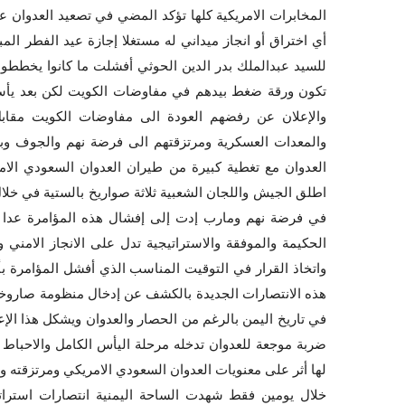
المخابرات الامريكية كلها تؤكد المضي في تصعيد العدوان عل
أي اختراق أو انجاز ميداني له مستغلا إجازة عيد الفطر المب
للسيد عبدالملك بدر الدين الحوثي أفشلت ما كانوا يخططو
تكون ورقة ضغط بيدهم في مفاوضات الكويت لكن بعد يأسه
والإعلان عن رفضهم العودة الى مفاوضات الكويت مقابل
والمعدات العسكرية ومرتزقتهم الى فرضة نهم والجوف وبع
العدوان مع تغطية كبيرة من طيران العدوان السعودي الا
اطلق الجيش واللجان الشعبية ثلاثة صواريخ بالستية في خل
في فرضة نهم ومارب إدت إلى إفشال هذه المؤامرة عدا عن
الحكيمة والموفقة والاستراتيجية تدل على الانجاز الامني
واتخاذ القرار في التوقيت المناسب الذي أفشل المؤامرة بأ
في تاريخ اليمن بالرغم من الحصار والعدوان ويشكل هذا ال
ضربة موجعة للعدوان تدخله مرحلة اليأس الكامل والاحباط ا
لها أثر على معنويات العدوان السعودي الامريكي ومرتزقته وس
خلال يومين فقط شهدت الساحة اليمنية انتصارات استراتي