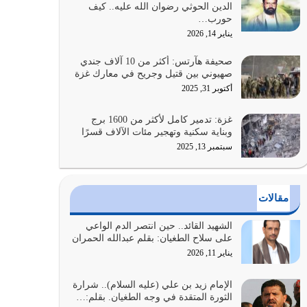
الدين الحوثي رضوان الله عليه.. كيف
الضعف فيه كثيرة وسينصرك الله عليه إذا…
حورب…
يوليو 26, 2026
يناير 14, 2026
أراد الله لهذه الأمة ان تكون خير امة أخرجت للناس
صحيفة هآرتس: أكثر من 10 آلاف جندي
بالنهوض بالأمر بالمعروف والنهي عن…
صهيوني بين قتيل وجريح في معارك غزة
يوليو 25, 2026
أكتوبر 31, 2025
الدين الذي شرعه الله لا يجوز أن يخضع لآرائنا وأهوائنا
غزة: تدمير كامل لأكثر من 1600 برج
واجتهاداتنا لأننا سنختلف ونتفرق
وبناية سكنية وتهجير مئات الآلاف قسرًا
يوليو 24, 2026
سبتمبر 13, 2025
أي أمة تتفرق في الدين وتتفرق في كيانها معناه أنها
أصبحت أمة عاجزة عن النهوض…
مقالات
يوليو 23, 2026
الشهيد القائد.. حين انتصر الدم الواعي
يجب أن نعود جميعاً الى القرآن وعندنا أخطاء جميعاً
على سلاح الطغيان: بقلم عبدالله الحمران
لنعتصم بحبل الله جميعاً وليس كل…
يناير 11, 2026
يوليو 22, 2026
الإمام زيد بن علي (عليه السلام).. شرارة
الثورة المتقدة في وجه الطغيان. بقلم:…
المُلك كله لله تعالى يؤتيه من يشاء وينزعه ممن يشاء