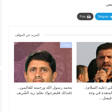
يمن.
Print
Telegram
المزيد عن المؤلف
مقالات
لي (عليه السلام)..
محمد رسول الله ورحمته للعالمين..
لمتقدة في وجه
(فبذلك فليفرحوا). بقلم/ زيد الشُريف
: فيصل…