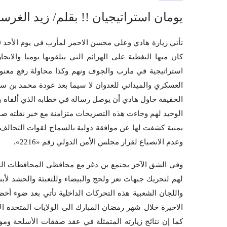
يومان استراتيجيان !! بقلم/ زيد الغرس
كان منها التغطية على الهزائم التي يتلقونها يوميا والا
استراتيجية في مارب والجوف ونهم وكذا محاولة رفع معنويات 
العسكري والميداني للعدوان لا سيما بعد عودة محمد بن سل
الحقيقة حاول هادي أن يوصل رسالة في خطابه الذي ألقاه ب
الوحيد لهم وجاءت هذه التصريحات متزامنة مع خبر نقلته ص
يمنية كشفت لها عن موافقة دولية بالسماح لقوات التحالف 
وعدم الانصياع لقرار مجلس الأمن الدولي رقم «2216».
وفي الشق الآخر يجتمع بن دغر مع محافظي المحافظات الجنوب
لهم لتحريك جبهات تعز ولحج والبيضاء وللتعبئة والحشد لأب
واللجان الشعبية هذه التحركات الداخلية تأتي بعد ضوء أخض
الاخيرة خلال شهر رمضان المبارك الى الولايات المتحدة ال
كما إن نتائج زيارته المتمثلة في عقد صفقات الأسلحة وموا