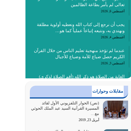
تعالى لم يأمر بطاعة الظالمين
أغسطس 6, 2026
يجب أن نرجع إلى كتاب الله ونعطيه أولوية مطلقة
ونهتدي به، ونتبعه إتباعاً عملياً كما هو…
أغسطس 4, 2026
عندما لم تؤخذ منهجية تعليم الناس من خلال القرآن
الكريم حصل ضياع للأمة وضياع للأجيال
أغسطس 3, 2026
الغاية من الصلاة هو ذكر الله (أقم الصلاة لذكري)
إضافة إلى {وَأَعِدُّوا لَهُمْ مَا…
أغسطس 2, 2026
مقابلات وحوارات
السبب الرئيسي لشقاء الأمة الابتعاد عن كتاب الله
(نص) الحوار التلفزيوني الأول لقائد
المسيرة القرآنية السيد عبد الملك الحوثي
والتعدي لحدود الله بالإضافات للدين
مع…
أغسطس 1, 2026
أبريل 23, 2019
أبرز أسباب الشقاء هو الإعراض عن ذكر الله وعن هدى