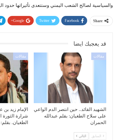
والسياسية لصالح الشعب اليمني وستتعدى تأثيراتها حدود ال
Google+
Twitter
Facebook
Share
قد يعجبك ايضا
مقالات
مقالات
الشهيد القائد.. حين انتصر الدم الواعي
الإمام زيد بن ع
على سلاح الطغيان: بقلم عبدالله
شرارة الثورة ا
الحمران
الطغيان. بقلم
السابق
التالي