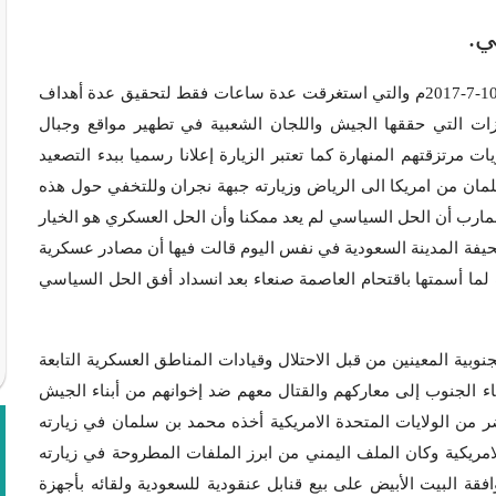
ي.
تأتي زيارة هادي وعلي محسن الاحمر لمأرب في يوم الأحد 10-7-2017م والتي استغرقت عدة ساعات فقط لتحقيق عدة أهداف
نجازات التي حققها الجيش واللجان الشعبية في تطهير مواقع وجبال
مرتزقتهم المنهارة كما تعتبر الزيارة إعلانا رسميا ببدء التصعيد
مان من امريكا الى الرياض وزيارته جبهة نجران وللتخفي حول هذه
مارب أن الحل السياسي لم يعد ممكنا وأن الحل العسكري هو الخيار
حيفة المدينة السعودية في نفس اليوم قالت فيها أن مصادر عسكرية
لما أسمتها باقتحام العاصمة صنعاء بعد انسداد أفق الحل السياسي
ية المعينين من قبل الاحتلال وقيادات المناطق العسكرية التابعة
ناء الجنوب إلى معاركهم والقتال معهم ضد إخوانهم من أبناء الجيش
ر من الولايات المتحدة الامريكية أخذه محمد بن سلمان في زيارته
امريكية وكان الملف اليمني من ابرز الملفات المطروحة في زيارته
فقة البيت الأبيض على بيع قنابل عنقودية للسعودية ولقائه بأجهزة