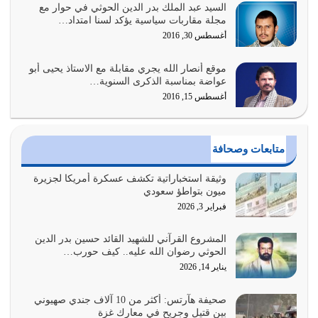
السيد عبد الملك بدر الدين الحوثي في حوار مع
أبرز أسباب الشقاء هو الإعراض عن ذكر الله وعن هدى الله
مجلة مقاربات سياسية يؤكد لسنا امتداد…
المتمثل في القرآن الكريم
أغسطس 30, 2016
يوليو 31, 2026
موقع أنصار الله يجري مقابلة مع الاستاذ يحيى أبو
أولياء الشيطان كلما كانوا أكثر ولاءً وطاعة للشيطان كلما كانوا
عواضة بمناسبة الذكرى السنوية…
أكثر ضعفاً
أغسطس 15, 2016
يوليو 30, 2026
وعد الله تعالى من يُقتل في سبيله بالحياة الأبدية والرزق
متابعات وصحافة
والاستبشار والنجاة والخلود في…
يوليو 29, 2026
وثيقة استخباراتية تكشف عسكرة أمريكا لجزيرة
ميون بتواطؤ سعودي
القرآن الكريم هو أهم مصدر لمعرفة رسول الله معرفة سيرته
فبراير 3, 2026
معرفة شخصيته معرفة عظمته
يوليو 28, 2026
المشروع القرآني للشهيد القائد حسين بدر الدين
الحوثي رضوان الله عليه.. كيف حورب…
هل نحن من الصالحين؟ قيِّم نفسك هنا اترك القرآن على أصله
يناير 14, 2026
وأعرض نفسك، وأعرض ما لديك على…
يوليو 27, 2026
صحيفة هآرتس: أكثر من 10 آلاف جندي صهيوني
بين قتيل وجريح في معارك غزة