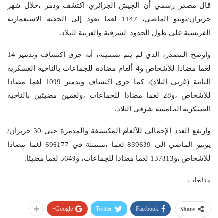
قال مصدر رسمي أن الجيش الجزائري اكتشف ودمر ،خلال شهر
حزيران/يونيو الماضي، 1147 لغما يعود إلى الحقبة الاستعمارية
الفرنسية على طول الحدود الشرقية والغربية للبلاد.
وأوضح المصدر، الذي لم يتم تسميته، أنه جرى اكتشاف وتدمير 14
لغما مضادا للأشخاص و4 ألغام مضادة للجماعات بالناحية العسكرية
الثانية (غربي البلاد)، كما جرى اكتشاف وتدمير 1099 لغما مضادا
للأشخاص ،و28 لغما مضادا للجماعات ،ولغمين مضيئين بالناحية
العسكرية الخامسة شرقي البلاد.
وارتفع العدد الإجمالي للألغام المكتشفة والمدمرة حتى 30 حزيران/
يونيو الماضي إلى 839639 لغما ،متمثلة في 696177 لغما مضادا
للأشخاص ،و137813 لغما مضادا للجماعات، و5649 لغما مضيئا.
متابعات.
Google+
Twitter
Facebook
Share