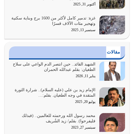
عندما يكون عدوك هو عدو الله معناه أن تكون نقاط الضعف
أكتوبر 31, 2025
فيه كثيرة وسينصرك الله عليه إذا…
يوليو 26, 2026
غزة: تدمير كامل لأكثر من 1600 برج وبناية سكنية
وتهجير مئات الآلاف قسرًا
سبتمبر 13, 2025
أراد الله لهذه الأمة ان تكون خير امة أخرجت للناس بالنهوض
بالأمر بالمعروف والنهي عن…
يوليو 25, 2026
مقالات
الدين الذي شرعه الله لا يجوز أن يخضع لآرائنا وأهوائنا
واجتهاداتنا لأننا سنختلف ونتفرق
الشهيد القائد.. حين انتصر الدم الواعي على سلاح
الطغيان: بقلم عبدالله الحمران
يوليو 24, 2026
يناير 11, 2026
أي أمة تتفرق في الدين وتتفرق في كيانها معناه أنها أصبحت
أمة عاجزة عن النهوض…
الإمام زيد بن علي (عليه السلام).. شرارة الثورة
المتقدة في وجه الطغيان. بقلم:…
يوليو 23, 2026
يوليو 20, 2025
يجب أن نعود جميعاً الى القرآن وعندنا أخطاء جميعاً لنعتصم
محمد رسول الله ورحمته للعالمين.. (فبذلك
بحبل الله جميعاً وليس كل…
فليفرحوا). بقلم/ زيد الشُريف
يوليو 22, 2026
سبتمبر 27, 2023