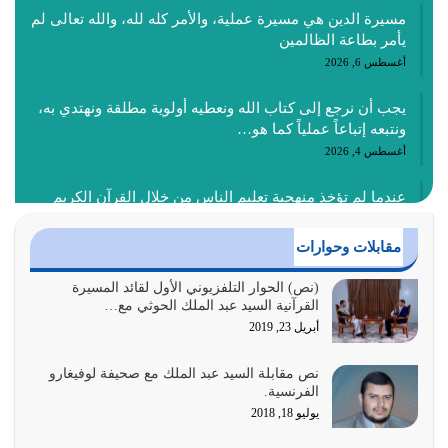
مسيرة الدين هي مسيرة عملية، والأمر كله لله، والله تعالى لم
يأمر بطاعة الظالمين
أغسطس 6, 2026
يجب أن نرجع إلى كتاب الله ونعطيه أولوية مطلقة ونهتدي به،
ونتبعه إتباعاً عملياً كما هو…
أغسطس 4, 2026
عندما لم تؤخذ منهجية تعليم الناس من خلال القرآن الكريم
حصل ضياع للأمة وضياع للأجيال
أغسطس 3, 2026
مقابلات وحوارات
الغاية من الصلاة هو ذكر الله (أقم الصلاة لذكري) إضافة إلى
(نص) الحوار التلفزيوني الأول لقائد المسيرة
القرآنية السيد عبد الملك الحوثي مع…
{وَأَعِدُّوا لَهُمْ مَا…
أبريل 23, 2019
أغسطس 2, 2026
نص مقابلة السيد عبد الملك مع صحيفة لوفيغارو
السبب الرئيسي لشقاء الأمة الابتعاد عن كتاب الله والتعدي
الفرنسية.
لحدود الله بالإضافات للدين
يوليو 18, 2018
أغسطس 1, 2026