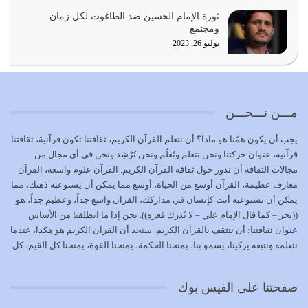
المُلك كله لله تعالى يؤتيه من يشاء وينزعه ممن يشاء ويعز من
ثورة الإمام الحسين ضد الطاغوت لكل زمان
يشاء ويذل من يشاء
ومجتمع
يوليو 21, 2026
يوليو 26, 2023
{إِنَّ الدِّينَ عِنْدَ اللَّهِ الْإسْلامُ} الدين الذي شرعه الله للناس في
كل زمان…
يوليو 19, 2026
مـــن نـــحـــن
الوظيفة عبارة عن مسؤولية يجب النهوض بها كما ينبغي لكي
يجب أن يكون همّنا هو ماذا؟ أن نتعلم القرآن الكريم، ثقافتنا تكون قرآنية، ثقافتنا
تتحقق الحقوق للجميع
قرآنية، عنوان حركتنا ونحن نتعلم ونُعلّم ونحن نُرْشِد ونحن في أي مجال من
يوليو 18, 2026
مجالات الثقافة أن ندور حول ثقافة القرآن الكريم. القرآن علوم واسعة، القرآن
معارف عظيمة، القرآن أوسع من الحياة، أوسع مما يمكن أن يستوعبه ذهنك، مما
بعض صفات المتقين {الصَّابِرِينَ وَالصَّادِقِينَ وَالْقَانِتِينَ
يمكن أن تستوعبه أنت كإنسان في مداركك، القرآن واسع جداً، وعظيم جداً، هو
وَالْمُنْفِقِينَ…
((بحر – كما قال الإمام علي – لا يُدرَك قعره)). نحن إذا ما انطلقنا من الأساس
يوليو 17, 2026
عنوان ثقافتنا: أن نتثقف بالقرآن الكريم. سنجد أن القرآن الكريم هو هكذا، عندما
نتعلمه ونتبعه يزكينا، يسمو بنا، يمنحنا الحكمة، يمنحنا القوة، يمنحنا كل القيم، كل
الاعتصام بحبل الله أمر إلهي للمؤمنين وهو بمثابة سبب بينهم
القيم التي لما ضاعت ضاعت الأمة بضياعها، كما هو حاصل الآن في وضع
وبين الله يترتب عليه النصر…
المسلمين، وفي وضع العرب بالذات. وشرف عظيم جداً لنا، ونتمنى أن نكون
يوليو 16, 2026
صفحتنا على الفيس بوك
بمستوى أن نثقف الآخرين بالقرآن الكريم، وأن نتثقف بثقافة القرآن الكريم
{ذَلِكَ فَضْلُ اللَّهِ يُؤْتِيهِ مَنْ يَشَاءُ وَاللَّهُ ذُو الْفَضْلِ الْعَظِيمِ} يؤتيه من يشاء، فنحن