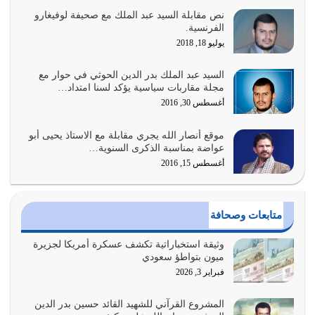
نص مقابلة السيد عبد الملك مع صحيفة لوفيغارو
السبب الرئيسي لشقاء الأمة الابتعاد عن كتاب الله والتعدي
الفرنسية.
لحدود الله بالإضافات للدين
يوليو 18, 2018
أغسطس 1, 2026
السيد عبد الملك بدر الدين الحوثي في حوار مع
أبرز أسباب الشقاء هو الإعراض عن ذكر الله وعن هدى الله
مجلة مقاربات سياسية يؤكد لسنا امتداد…
المتمثل في القرآن الكريم
أغسطس 30, 2016
يوليو 31, 2026
موقع أنصار الله يجري مقابلة مع الاستاذ يحيى أبو
أولياء الشيطان كلما كانوا أكثر ولاءً وطاعة للشيطان كلما كانوا
عواضة بمناسبة الذكرى السنوية…
أكثر ضعفاً
أغسطس 15, 2016
يوليو 30, 2026
وعد الله تعالى من يُقتل في سبيله بالحياة الأبدية والرزق
متابعات وصحافة
والاستبشار والنجاة والخلود في…
يوليو 29, 2026
وثيقة استخباراتية تكشف عسكرة أمريكا لجزيرة
ميون بتواطؤ سعودي
القرآن الكريم هو أهم مصدر لمعرفة رسول الله معرفة سيرته
فبراير 3, 2026
معرفة شخصيته معرفة عظمته
يوليو 28, 2026
المشروع القرآني للشهيد القائد حسين بدر الدين