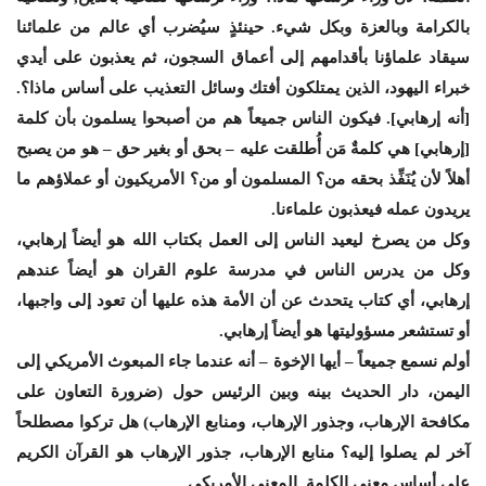
بالكرامة وبالعزة وبكل شيء. حينئذٍ سيُضرب أي عالم من علمائنا
سيقاد علماؤنا بأقدامهم إلى أعماق السجون، ثم يعذبون على أيدي
خبراء اليهود، الذين يمتلكون أفتك وسائل التعذيب على أساس ماذا؟.
[أنه إرهابي]. فيكون الناس جميعاً هم من أصبحوا يسلمون بأن كلمة
[إرهابي] هي كلمةٌ مَن أُطلقت عليه – بحق أو بغير حق – هو من يصبح
أهلاً لأن يُنَفِّذ بحقه من؟ المسلمون أو من؟ الأمريكيون أو عملاؤهم ما
يريدون عمله فيعذبون علماءنا.
وكل من يصرخ ليعيد الناس إلى العمل بكتاب الله هو أيضاً إرهابي،
وكل من يدرس الناس في مدرسة علوم القران هو أيضاً عندهم
إرهابي، أي كتاب يتحدث عن أن الأمة هذه عليها أن تعود إلى واجبها،
أو تستشعر مسؤوليتها هو أيضاً إرهابي.
أولم نسمع جميعاً – أيها الإخوة – أنه عندما جاء المبعوث الأمريكي إلى
اليمن، دار الحديث بينه وبين الرئيس حول (ضرورة التعاون على
مكافحة الإرهاب، وجذور الإرهاب، ومنابع الإرهاب) هل تركوا مصطلحاً
آخر لم يصلوا إليه؟ منابع الإرهاب، جذور الإرهاب هو القرآن الكريم
على أساس معنى الكلمة, المعنى الأمريكي