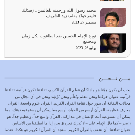
يجب أن نعود جميعاً الى القرآن وعندنا أخطاء جميعاً لنعتصم
محمد رسول الله ورحمته للعالمين.. (فبذلك
بحبل الله جميعاً وليس كل…
فليفرحوا). بقلم/ زيد الشُريف
يوليو 22, 2026
سبتمبر 27, 2023
المُلك كله لله تعالى يؤتيه من يشاء وينزعه ممن يشاء ويعز من
ثورة الإمام الحسين ضد الطاغوت لكل زمان
يشاء ويذل من يشاء
ومجتمع
يوليو 21, 2026
يوليو 26, 2023
{إِنَّ الدِّينَ عِنْدَ اللَّهِ الْإسْلامُ} الدين الذي شرعه الله للناس في
كل زمان…
يوليو 19, 2026
مـــن نـــحـــن
الوظيفة عبارة عن مسؤولية يجب النهوض بها كما ينبغي لكي
يجب أن يكون همّنا هو ماذا؟ أن نتعلم القرآن الكريم، ثقافتنا تكون قرآنية، ثقافتنا
تتحقق الحقوق للجميع
قرآنية، عنوان حركتنا ونحن نتعلم ونُعلّم ونحن نُرْشِد ونحن في أي مجال من
يوليو 18, 2026
مجالات الثقافة أن ندور حول ثقافة القرآن الكريم. القرآن علوم واسعة، القرآن
معارف عظيمة، القرآن أوسع من الحياة، أوسع مما يمكن أن يستوعبه ذهنك، مما
بعض صفات المتقين {الصَّابِرِينَ وَالصَّادِقِينَ وَالْقَانِتِينَ
يمكن أن تستوعبه أنت كإنسان في مداركك، القرآن واسع جداً، وعظيم جداً، هو
وَالْمُنْفِقِينَ…
((بحر – كما قال الإمام علي – لا يُدرَك قعره)). نحن إذا ما انطلقنا من الأساس
يوليو 17, 2026
عنوان ثقافتنا: أن نتثقف بالقرآن الكريم. سنجد أن القرآن الكريم هو هكذا، عندما