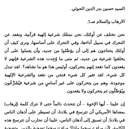
السيد حسين بدر الدين الحوثي.
الارهاب والسلام صـ5.
نحن نختلف عن أولئك، نحن نمتلك شرعية إلهية قرآنية، ونقعد عن
التحرك في سبيل أداءها، وفي التحرك على أساسها، ونرى كيف أن
أولئك يحتاجون هم إلى أن يؤصِّلوا من جديد، وأن يعملوا على أن
يخلقوا شرعية من جديد، ثم متى ما وُجِدت هذه الشرعية فإنهم لا
يقعدون كما نقعد إنهم يتحركون، أوليس هذا هو ما نشاهد؟. لقد تبدل
كل شيء، لقد تغير كل شيء فنحن من نقعد والشرعية الإلهية
موجودة، وهم من يتحركون على غير أساسٍ من شرعية فيُشَرِّعُون
ويُؤصِّلُون ثم يتحركون ولا يقعدون.
إن علينا – أيها الإخوة – أن نتحدث دائماً حتى لا نترك كلمة [إرهاب]
بمعناها الأمريكي أن تترسخ في بلادنا، أن تسيطر على أذهان الناس
في بلادنا, أن تسبق إلى أذهان الناس، علينا أن نحارب أن تترسخ هذه
الكلمة، لأن وراء ترسخها ماذا؟ وراء ترسخها تضحية بالدين, وتضحية