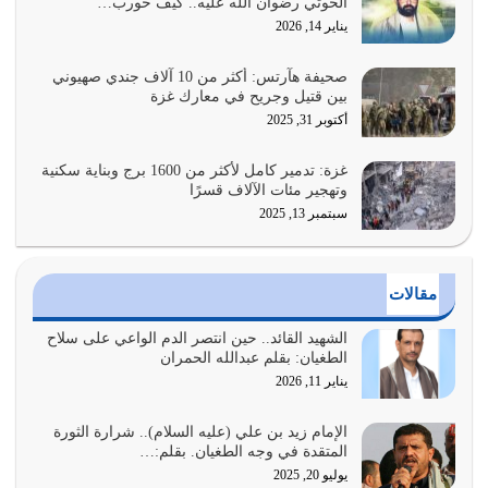
الحوثي رضوان الله عليه.. كيف حورب…
هل نحن من الصالحين؟ قيِّم نفسك هنا اترك القرآن على أصله
يناير 14, 2026
وأعرض نفسك، وأعرض ما لديك على…
يوليو 27, 2026
صحيفة هآرتس: أكثر من 10 آلاف جندي صهيوني
بين قتيل وجريح في معارك غزة
عندما يكون عدوك هو عدو الله معناه أن تكون نقاط الضعف
أكتوبر 31, 2025
فيه كثيرة وسينصرك الله عليه إذا…
يوليو 26, 2026
غزة: تدمير كامل لأكثر من 1600 برج وبناية سكنية
وتهجير مئات الآلاف قسرًا
سبتمبر 13, 2025
أراد الله لهذه الأمة ان تكون خير امة أخرجت للناس بالنهوض
بالأمر بالمعروف والنهي عن…
يوليو 25, 2026
مقالات
الدين الذي شرعه الله لا يجوز أن يخضع لآرائنا وأهوائنا
واجتهاداتنا لأننا سنختلف ونتفرق
الشهيد القائد.. حين انتصر الدم الواعي على سلاح
الطغيان: بقلم عبدالله الحمران
يوليو 24, 2026
يناير 11, 2026
أي أمة تتفرق في الدين وتتفرق في كيانها معناه أنها أصبحت
أمة عاجزة عن النهوض…
الإمام زيد بن علي (عليه السلام).. شرارة الثورة
المتقدة في وجه الطغيان. بقلم:…
يوليو 23, 2026
يوليو 20, 2025