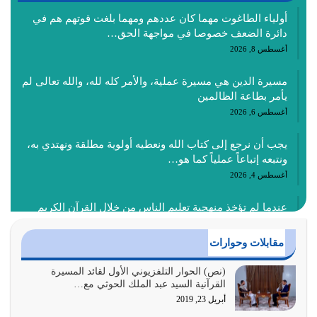
أولياء الطاغوت مهما كان عددهم ومهما بلغت قوتهم هم في
دائرة الضعف خصوصا في مواجهة الحق…
أغسطس 8, 2026
مسيرة الدين هي مسيرة عملية، والأمر كله لله، والله تعالى لم
يأمر بطاعة الظالمين
أغسطس 6, 2026
يجب أن نرجع إلى كتاب الله ونعطيه أولوية مطلقة ونهتدي به،
ونتبعه إتباعاً عملياً كما هو…
أغسطس 4, 2026
عندما لم تؤخذ منهجية تعليم الناس من خلال القرآن الكريم
حصل ضياع للأمة وضياع للأجيال
أغسطس 3, 2026
مقابلات وحوارات
الغاية من الصلاة هو ذكر الله (أقم الصلاة لذكري) إضافة إلى
(نص) الحوار التلفزيوني الأول لقائد المسيرة
القرآنية السيد عبد الملك الحوثي مع…
{وَأَعِدُّوا لَهُمْ مَا…
أبريل 23, 2019
أغسطس 2, 2026