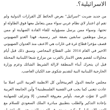
الاسرائيلية؟.
من جديد ضربت “اسرائيل” بعرض الحائط كل القرارات الدولية ولم
تقم اي اعتبار لاي نظام عربي سواء ممن يتعامل معها فوق الطاولة او
تحتها، وسواء ممن يرسل مسؤوليه للقاء القادة الصهاينة او ممن
يرسل موظفين سابقين بصفة غير رسمية، فهذا العدو الصهيوني
قصف مؤخرا قطاع غرة في غارات هي الاعنف منذ العدوان الصهيوني
الاخير في العام 2014 على القطاع المحاصر، وسبق ذلك قبل أيام
محاولات لقضم بعض الامتار بالقرب من مزارع شبعا اللبنانية المحتلة
قبل ان يتحرك أبناء المنطقة لازالة الشريط الشائك وعزم وزارة
الخارجية اللبنانية النية لتقديم شكوى ضد الكيان الغاصب.
مجلس جامعة الدول العربيةفأين كل الانظمة العربية التي اصلا ما
عادت تتغنى كما يجب في القضية الفلسطينية؟ وأين الجامعة العربية
التي لا تفوّت فرصة، بأوامر معروفة المصدر، إلا وتتزلف للصهاينة
بإعادة التذكير والطلب بتطبيق مبادرة الملك السعودي للسلام مع
العدو الاسرائيلي؟ وكيف سيتصرف العرب الذين حتى الساعة لم