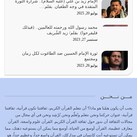
أمة عاجزة عن النهوض…
الإمام زيد بن علي (عليه السلام).. شرارة الثورة
المتقدة في وجه الطغيان. بقلم:…
يوليو 23, 2026
يوليو 20, 2025
يجب أن نعود جميعاً الى القرآن وعندنا أخطاء جميعاً لنعتصم
محمد رسول الله ورحمته للعالمين.. (فبذلك
بحبل الله جميعاً وليس كل…
فليفرحوا). بقلم/ زيد الشُريف
يوليو 22, 2026
سبتمبر 27, 2023
المُلك كله لله تعالى يؤتيه من يشاء وينزعه ممن يشاء ويعز من
ثورة الإمام الحسين ضد الطاغوت لكل زمان
يشاء ويذل من يشاء
ومجتمع
يوليو 21, 2026
يوليو 26, 2023
{إِنَّ الدِّينَ عِنْدَ اللَّهِ الْإسْلامُ} الدين الذي شرعه الله للناس في
كل زمان…
يوليو 19, 2026
مـــن نـــحـــن
الوظيفة عبارة عن مسؤولية يجب النهوض بها كما ينبغي لكي
يجب أن يكون همّنا هو ماذا؟ أن نتعلم القرآن الكريم، ثقافتنا تكون قرآنية، ثقافتنا
تتحقق الحقوق للجميع
قرآنية، عنوان حركتنا ونحن نتعلم ونُعلّم ونحن نُرْشِد ونحن في أي مجال من
يوليو 18, 2026
مجالات الثقافة أن ندور حول ثقافة القرآن الكريم. القرآن علوم واسعة، القرآن
معارف عظيمة، القرآن أوسع من الحياة، أوسع مما يمكن أن يستوعبه ذهنك، مما
بعض صفات المتقين {الصَّابِرِينَ وَالصَّادِقِينَ وَالْقَانِتِينَ
يمكن أن تستوعبه أنت كإنسان في مداركك، القرآن واسع جداً، وعظيم جداً، هو