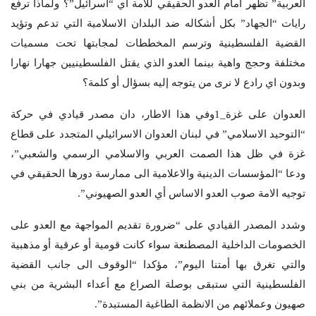
العربية” تظهر أمام العدو الحقيقي للامة اي “اسرائيل”؟ ولماذا ترفع
رايات “الجهاد” بكل أشكاله ضد البلدان الاسلامية التي تدعم وتؤيد
القضية الفلسطينية وترسم المخططات لمجابتها تحت مسميات
مختلفة وحجج واهية بينما العدو الذي يقتل الفلسطينيين جهارا نهارا
وبدون اي رادع لا نرى من يتوجه إليه بسؤال أو كلمة؟
العدوان على غزة_1وفي هذا الاطار، دان مصدر قيادي في حركة
“التوحيد الاسلامي” في لبنان العدوان الاسرائيلي المتجدد على قطاع
غزة في ظل هذا الصمت العربي والاسلامي الرسمي والشعبي”،
ودعا “المؤسسات الدينية والاعلامية الى ممارسة دورها الحقيقي في
توجيه الامة صوب العدو الاساس أي العدو الصهيوني”.
وشدد المصدر القيادي على “ضرورة تقديم المواجهة مع العدو على
الخصومات الداخلية المصطنعة سواء كانت قومية أو عرقية أو مذهبية
والتي تغرق بها أمتنا اليوم”، مؤكدا “الوقوف الى جانب القضية
الفلسطينية التي ستبقى بوصلة الصراع مع أعداء البشرية من بني
صهيون وعملائهم من الانظمة الطاغية المستبدة”.