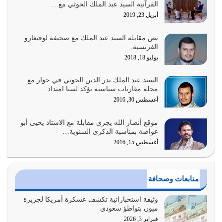
القرآنية السيد عبد الملك الحوثي مع…
{وَأَعِدُّوا لَهُمْ مَا…
أبريل 23, 2019
أغسطس 2, 2026
نص مقابلة السيد عبد الملك مع صحيفة لوفيغارو
السبب الرئيسي لشقاء الأمة الابتعاد عن كتاب الله والتعدي
الفرنسية.
لحدود الله بالإضافات للدين
يوليو 18, 2018
أغسطس 1, 2026
السيد عبد الملك بدر الدين الحوثي في حوار مع
أبرز أسباب الشقاء هو الإعراض عن ذكر الله وعن هدى الله
مجلة مقاربات سياسية يؤكد لسنا امتداد…
المتمثل في القرآن الكريم
أغسطس 30, 2016
يوليو 31, 2026
موقع أنصار الله يجري مقابلة مع الاستاذ يحيى أبو
أولياء الشيطان كلما كانوا أكثر ولاءً وطاعة للشيطان كلما كانوا
عواضة بمناسبة الذكرى السنوية…
أكثر ضعفاً
أغسطس 15, 2016
يوليو 30, 2026
وعد الله تعالى من يُقتل في سبيله بالحياة الأبدية والرزق
متابعات وصحافة
والاستبشار والنجاة والخلود في…
يوليو 29, 2026
وثيقة استخباراتية تكشف عسكرة أمريكا لجزيرة
ميون بتواطؤ سعودي
القرآن الكريم هو أهم مصدر لمعرفة رسول الله معرفة سيرته
فبراير 3, 2026