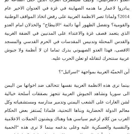
يبادروا لاعمار ما هدمه الصهاينة في غزة في العدوان الاخير عام
2014؟ ولماذا تصر الانظمة العربية على رفض اتخاذ المواقف الوطنية
والقومية؟ وتفضل الظهور أنها دائمة “الانبطاح” والخذلان امام العدو
الذي يتعمد قصف غزة والاعتداء على المدنيين في الضفة الغربية
والقدس المحتلة وتدنيس المقدسات في الحرم القدسي والمسجد
الاقصى، فهذا العدو الصهيوني يدرك تماما ان لا أنظمة ولا جيوش
عربية ستتحرك لتقاتله او تعلن الحرب عليه.
أين الحميّة العربية بمواجهة “اسرائيل”؟
بينما نرى هذه الانظمة العربية نفسها تتحالف ضد اخواتها من اليمن
الى سوريا ونشاهد الجيوش العربية تتجهز بصفقات أسلحة خيالية
لشن الغارات على الشعب اليمني وتدمير مدارسه ومستشفياته وكل
معالم الدولة الحضارية وبناها التحتية، فلماذا يُستفز بعض الحكام
العرب من كلام لزعيم سياسي هنا وهناك ويشنون الحملات الاعلامية
والنفسية والعسكرية عليه وعلى يدعمه بينما لا نرى هذه “الحمية