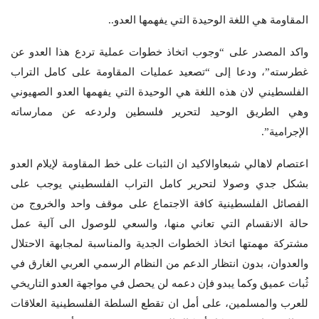
المقاومة هي اللغة الوحيدة التي يفهمها العدو..
واكد المصدر على “وجوب اتخاذ خطوات عملية تردع هذا العدو عن
غطرسته”، ودعا إلى “تصعيد عمليات المقاومة على كامل التراب
الفلسطيني لان هذه اللغة هي الوحيدة التي يفهمها العدو الصهيوني
وهي الطريق الوحيد لتحرير فلسطين ولردعه عن ممارساته
الإجرامية”.
اعتصام لاهالي شبعاوالاكيد ان الثبات على خط المقاومة لإيلام العدو
بشكل جدي وصولا لتحرير كامل التراب الفلسطيني يوجب على
الفصائل الفلسطينية كافة الاجتماع على موقف واحد والخروج من
حالة الانقسام التي تعاني منها، والسعي للوصول الى آلية عمل
مشتركة مهمتها اتخاذ الخطوات الجدية والمناسبة لمجابهة الاحتلال
والعدوان، بدون انتظار الدعم من النظام الرسمي العربي الغارق في
ثُبات عميق وكما يبدو فإن دعمه لن يحصل في مواجهة العدو التاريخي
للعرب والمسلمين، على أمل ان تقطع السلطة الفلسطينية العلاقات