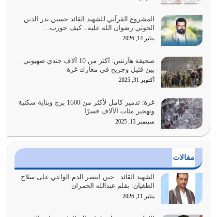
معرفة شخصيته معرفة عظمته
يوليو 28, 2026
المشروع القرآني للشهيد القائد حسين بدر الدين
الحوثي رضوان الله عليه.. كيف حورب…
هل نحن من الصالحين؟ قيِّم نفسك هنا اترك القرآن على أصله
يناير 14, 2026
وأعرض نفسك، وأعرض ما لديك على…
يوليو 27, 2026
صحيفة هآرتس: أكثر من 10 آلاف جندي صهيوني
بين قتيل وجريح في معارك غزة
عندما يكون عدوك هو عدو الله معناه أن تكون نقاط الضعف
أكتوبر 31, 2025
فيه كثيرة وسينصرك الله عليه إذا…
يوليو 26, 2026
غزة: تدمير كامل لأكثر من 1600 برج وبناية سكنية
وتهجير مئات الآلاف قسرًا
سبتمبر 13, 2025
أراد الله لهذه الأمة ان تكون خير امة أخرجت للناس بالنهوض
بالأمر بالمعروف والنهي عن…
يوليو 25, 2026
مقالات
الدين الذي شرعه الله لا يجوز أن يخضع لآرائنا وأهوائنا
واجتهاداتنا لأننا سنختلف ونتفرق
الشهيد القائد.. حين انتصر الدم الواعي على سلاح
الطغيان: بقلم عبدالله الحمران
يوليو 24, 2026
يناير 11, 2026
أي أمة تتفرق في الدين وتتفرق في كيانها معناه أنها أصبحت