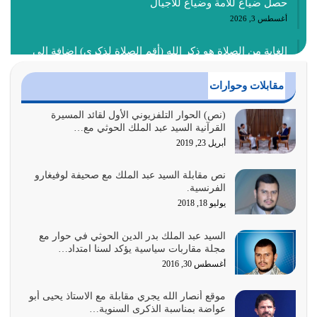
حصل ضياع للأمة وضياع للأجيال
أغسطس 3, 2026
الغاية من الصلاة هو ذكر الله (أقم الصلاة لذكري) إضافة إلى
{وَأَعِدُّوا لَهُمْ مَا…
أغسطس 2, 2026
مقابلات وحوارات
السبب الرئيسي لشقاء الأمة الابتعاد عن كتاب الله والتعدي
(نص) الحوار التلفزيوني الأول لقائد المسيرة
القرآنية السيد عبد الملك الحوثي مع…
لحدود الله بالإضافات للدين
أبريل 23, 2019
أغسطس 1, 2026
نص مقابلة السيد عبد الملك مع صحيفة لوفيغارو
أبرز أسباب الشقاء هو الإعراض عن ذكر الله وعن هدى الله
الفرنسية.
المتمثل في القرآن الكريم
يوليو 18, 2018
يوليو 31, 2026
السيد عبد الملك بدر الدين الحوثي في حوار مع
أولياء الشيطان كلما كانوا أكثر ولاءً وطاعة للشيطان كلما كانوا
مجلة مقاربات سياسية يؤكد لسنا امتداد…
أكثر ضعفاً
أغسطس 30, 2016
يوليو 30, 2026
موقع أنصار الله يجري مقابلة مع الاستاذ يحيى أبو
وعد الله تعالى من يُقتل في سبيله بالحياة الأبدية والرزق
عواضة بمناسبة الذكرى السنوية…