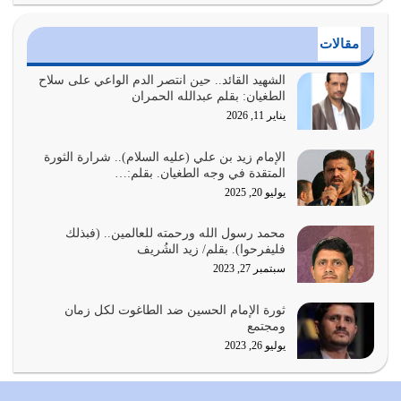
يوليو 24, 2026
مقالات
أي أمة تتفرق في الدين وتتفرق في كيانها معناه أنها أصبحت
أمة عاجزة عن النهوض…
الشهيد القائد.. حين انتصر الدم الواعي على سلاح
الطغيان: بقلم عبدالله الحمران
يوليو 23, 2026
يناير 11, 2026
يجب أن نعود جميعاً الى القرآن وعندنا أخطاء جميعاً لنعتصم
بحبل الله جميعاً وليس كل…
الإمام زيد بن علي (عليه السلام).. شرارة الثورة
المتقدة في وجه الطغيان. بقلم:…
يوليو 22, 2026
يوليو 20, 2025
المُلك كله لله تعالى يؤتيه من يشاء وينزعه ممن يشاء ويعز من
محمد رسول الله ورحمته للعالمين.. (فبذلك
يشاء ويذل من يشاء
فليفرحوا). بقلم/ زيد الشُريف
يوليو 21, 2026
سبتمبر 27, 2023
{إِنَّ الدِّينَ عِنْدَ اللَّهِ الْإسْلامُ} الدين الذي شرعه الله للناس في
ثورة الإمام الحسين ضد الطاغوت لكل زمان
كل زمان…
ومجتمع
يوليو 19, 2026
يوليو 26, 2023
الوظيفة عبارة عن مسؤولية يجب النهوض بها كما ينبغي لكي
تتحقق الحقوق للجميع