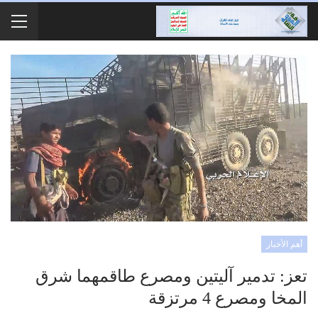
أهم الأخبار
تعز: تدمير آليتين ومصرع طاقمهما شرق
المخا ومصرع 4 مرتزقة