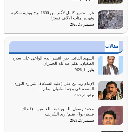
واجتهاداتنا لأننا سنختلف ونتفرق
يوليو 24, 2026
غزة: تدمير كامل لأكثر من 1600 برج وبناية سكنية
وتهجير مئات الآلاف قسرًا
سبتمبر 13, 2025
أي أمة تتفرق في الدين وتتفرق في كيانها معناه أنها أصبحت
أمة عاجزة عن النهوض…
يوليو 23, 2026
مقالات
يجب أن نعود جميعاً الى القرآن وعندنا أخطاء جميعاً لنعتصم
بحبل الله جميعاً وليس كل…
الشهيد القائد.. حين انتصر الدم الواعي على سلاح
الطغيان: بقلم عبدالله الحمران
يوليو 22, 2026
يناير 11, 2026
المُلك كله لله تعالى يؤتيه من يشاء وينزعه ممن يشاء ويعز من
يشاء ويذل من يشاء
الإمام زيد بن علي (عليه السلام).. شرارة الثورة
المتقدة في وجه الطغيان. بقلم:…
يوليو 21, 2026
يوليو 20, 2025
{إِنَّ الدِّينَ عِنْدَ اللَّهِ الْإسْلامُ} الدين الذي شرعه الله للناس في
محمد رسول الله ورحمته للعالمين.. (فبذلك
كل زمان…
فليفرحوا). بقلم/ زيد الشُريف
يوليو 19, 2026
سبتمبر 27, 2023
الوظيفة عبارة عن مسؤولية يجب النهوض بها كما ينبغي لكي