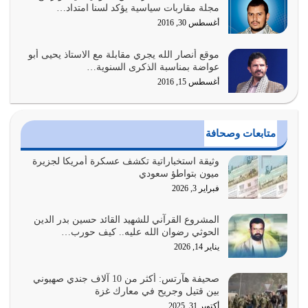
مجلة مقاربات سياسية يؤكد لسنا امتداد…
والاستبشار والنجاة والخلود في…
أغسطس 30, 2016
يوليو 29, 2026
موقع أنصار الله يجري مقابلة مع الاستاذ يحيى أبو
القرآن الكريم هو أهم مصدر لمعرفة رسول الله معرفة سيرته
عواضة بمناسبة الذكرى السنوية…
معرفة شخصيته معرفة عظمته
أغسطس 15, 2016
يوليو 28, 2026
هل نحن من الصالحين؟ قيِّم نفسك هنا اترك القرآن على أصله
متابعات وصحافة
وأعرض نفسك، وأعرض ما لديك على…
يوليو 27, 2026
وثيقة استخباراتية تكشف عسكرة أمريكا لجزيرة
ميون بتواطؤ سعودي
عندما يكون عدوك هو عدو الله معناه أن تكون نقاط الضعف
فبراير 3, 2026
فيه كثيرة وسينصرك الله عليه إذا…
يوليو 26, 2026
المشروع القرآني للشهيد القائد حسين بدر الدين
الحوثي رضوان الله عليه.. كيف حورب…
أراد الله لهذه الأمة ان تكون خير امة أخرجت للناس بالنهوض
يناير 14, 2026
بالأمر بالمعروف والنهي عن…
يوليو 25, 2026
صحيفة هآرتس: أكثر من 10 آلاف جندي صهيوني
بين قتيل وجريح في معارك غزة
الدين الذي شرعه الله لا يجوز أن يخضع لآرائنا وأهوائنا
أكتوبر 31, 2025