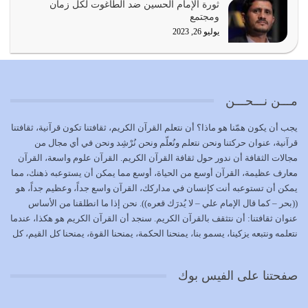
ثورة الإمام الحسين ضد الطاغوت لكل زمان
تتحقق الحقوق للجميع
ومجتمع
يوليو 18, 2026
يوليو 26, 2023
بعض صفات المتقين {الصَّابِرِينَ وَالصَّادِقِينَ وَالْقَانِتِينَ
وَالْمُنْفِقِينَ…
يوليو 17, 2026
مـــن نـــحـــن
الاعتصام بحبل الله أمر إلهي للمؤمنين وهو بمثابة سبب بينهم
يجب أن يكون همّنا هو ماذا؟ أن نتعلم القرآن الكريم، ثقافتنا تكون قرآنية، ثقافتنا
وبين الله يترتب عليه النصر…
قرآنية، عنوان حركتنا ونحن نتعلم ونُعلّم ونحن نُرْشِد ونحن في أي مجال من
يوليو 16, 2026
مجالات الثقافة أن ندور حول ثقافة القرآن الكريم. القرآن علوم واسعة، القرآن
معارف عظيمة، القرآن أوسع من الحياة، أوسع مما يمكن أن يستوعبه ذهنك، مما
إما أن نحاول أن نكون من أولياء الله فيتم على أيدينا ضرب
يمكن أن تستوعبه أنت كإنسان في مداركك، القرآن واسع جداً، وعظيم جداً، هو
أعدائه أو لا نكون فنُضرب من…
((بحر – كما قال الإمام علي – لا يُدرَك قعره)). نحن إذا ما انطلقنا من الأساس
يوليو 15, 2026
عنوان ثقافتنا: أن نتثقف بالقرآن الكريم. سنجد أن القرآن الكريم هو هكذا، عندما
نتعلمه ونتبعه يزكينا، يسمو بنا، يمنحنا الحكمة، يمنحنا القوة، يمنحنا كل القيم، كل
عدم الاستفادة من الأحداث والمتغيرات يعرض الإنسان للمزالق
القيم التي لما ضاعت ضاعت الأمة بضياعها، كما هو حاصل الآن في وضع
يوليو 14, 2026
المسلمين، وفي وضع العرب بالذات. وشرف عظيم جداً لنا، ونتمنى أن نكون
صفحتنا على الفيس بوك
بمستوى أن نثقف الآخرين بالقرآن الكريم، وأن نتثقف بثقافة القرآن الكريم
{ذَلِكَ فَضْلُ اللَّهِ يُؤْتِيهِ مَنْ يَشَاءُ وَاللَّهُ ذُو الْفَضْلِ الْعَظِيمِ} يؤتيه من يشاء، فنحن