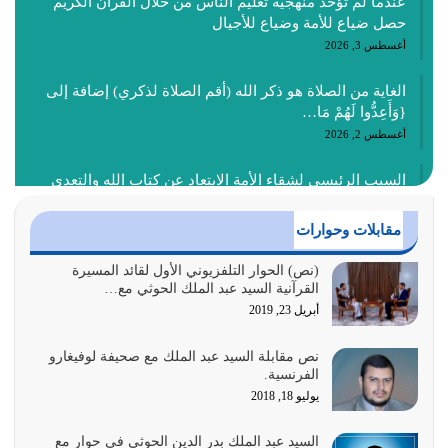
عندما لم تؤخذ منهجية تعليم الناس من خلال القرآن الكريم
حصل ضياع للأمة وضياع للأجيال
أغسطس 3, 2026
الغاية من الصلاة هو ذكر الله (أقم الصلاة لذكري) إضافة إلى
{وَأَعِدُّوا لَهُمْ مَا…
أغسطس 2, 2026
السبب الرئيسي لشقاء الأمة الابتعاد عن كتاب الله والتعدي
لحدود الله بالإضافات للدين
أغسطس 1, 2026
مقابلات وحوارات
أبرز أسباب الشقاء هو الإعراض عن ذكر الله وعن هدى الله
(نص) الحوار التلفزيوني الأول لقائد المسيرة
القرآنية السيد عبد الملك الحوثي مع…
المتمثل في القرآن الكريم
أبريل 23, 2019
يوليو 31, 2026
نص مقابلة السيد عبد الملك مع صحيفة لوفيغارو
أولياء الشيطان كلما كانوا أكثر ولاءً وطاعة للشيطان كلما كانوا
الفرنسية.
أكثر ضعفاً
يوليو 18, 2018
يوليو 30, 2026
السيد عبد الملك بدر الدين الحوثي في حوار مع
وعد الله تعالى من يُقتل في سبيله بالحياة الأبدية والرزق