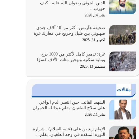
الدين الحوثي رضوان الله عليه.. كيف
الضعف فيه كثيرة وسينصرك الله عليه إذا…
حورب…
يوليو 26, 2026
يناير 14, 2026
أراد الله لهذه الأمة ان تكون خير امة أخرجت للناس
صحيفة هآرتس: أكثر من 10 آلاف جندي
بالنهوض بالأمر بالمعروف والنهي عن…
صهيوني بين قتيل وجريح في معارك غزة
يوليو 25, 2026
أكتوبر 31, 2025
الدين الذي شرعه الله لا يجوز أن يخضع لآرائنا وأهوائنا
غزة: تدمير كامل لأكثر من 1600 برج
واجتهاداتنا لأننا سنختلف ونتفرق
وبناية سكنية وتهجير مئات الآلاف قسرًا
يوليو 24, 2026
سبتمبر 13, 2025
أي أمة تتفرق في الدين وتتفرق في كيانها معناه أنها
أصبحت أمة عاجزة عن النهوض…
مقالات
يوليو 23, 2026
الشهيد القائد.. حين انتصر الدم الواعي
يجب أن نعود جميعاً الى القرآن وعندنا أخطاء جميعاً
على سلاح الطغيان: بقلم عبدالله الحمران
لنعتصم بحبل الله جميعاً وليس كل…
يناير 11, 2026
يوليو 22, 2026
الإمام زيد بن علي (عليه السلام).. شرارة
الثورة المتقدة في وجه الطغيان. بقلم:…
المُلك كله لله تعالى يؤتيه من يشاء وينزعه ممن يشاء