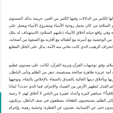
ا الكثير من الدلالات وفيها الكثير من العبر، جريمة بذلك المستوى
لسلام) من كان يحمل روحية الأنبياء ومشروع الأنبياء ويعمل على
 وفي واقع حياته أخلاق الأنبياء (عليهم السلام), الاستهداف له بتلك
 من الوحشية مع أسرته مع أطفاله مع أقاربه مع الصفوة من أصحابه،
انحراف الرهيب الذي كانت تعاني منه الأمة، يدلل على الخلل الفظيع
لام، وفق توجيهات القرآن وتربية القرآن، لكانت على مستوى عظيم
ت أمة عزيزة طاهرة صالحة مستقيمة, تنفر من الظلم وتأبى الباطل،
 وبأخلاق دينها العالية بالصدق بالصفاء بالإخلاص بالنقاء، وتوجهها
ئم العدل لتطهير الأرض من الفساد والإجرام، فما الذي حدث؟ لماذا
قياً؟! جماهير كثيرة وأعداد غفيرة من الناس لا أخلاق لهم، لا رحمة
ن إلى الظلم، مستجيبون للطغاة، يصطفون في صف الباطل، يرتكبون
يدون حتى عن الإنسانية، بعيدون عن الفطرة، وحشية رهيبة، وإجرام