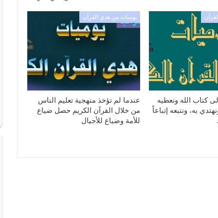
لقرآن
يوميات من هدي القرآن
ى كتاب الله ونعطيه
عندما لم تؤخذ منهجية تعليم الناس
تدي به، ونتبعه إتباعاً
من خلال القرآن الكريم حصل ضياع
للأمة وضياع للأجيال