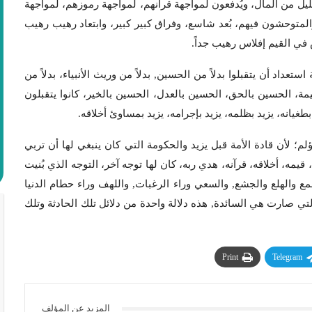
قليل من المال، ويُدفعون لمواجهة قرآنهم، لمواجهة رموزهم، لمواجهة
توحشون فيهم، بُعد شاسع، وفراق كبير كبير، وابتعاد رهيب رهيب
في القيم إفلاس رهيب جداً.
داد أن يتقبلوا بدلاً من الحسين, بدلاً من وريث الأنبياء، بدلاً من
مة، الحسين بالحق، الحسين بالعدل، الحسين بالخير، كانوا يتقبلون
بطغيانه، يزيد بظلمه، يزيد بإجرامه، يزيد بمساوئ أخلاقه.
م؛ لأن قادة الأمة قبل يزيد والحكومة التي كان ينبغي لها أن تربي
يمه، أخلاقه، قرآنه، هدي ربه، كان لها توجه آخر، التوجه الذي بُنيت
ع والهلع والجشع, والسعي وراء الرغبات, واللهف وراء حطام الدنيا
 التي صارت هي السائدة, هذه دلالة واحدة من دلائل تلك الحادثة وتلك
Print
Telegram
المزيد عن المؤلف