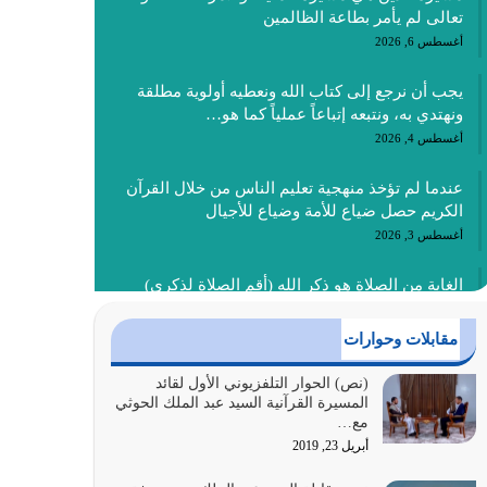
تعالى لم يأمر بطاعة الظالمين
أغسطس 6, 2026
يجب أن نرجع إلى كتاب الله ونعطيه أولوية مطلقة
ونهتدي به، ونتبعه إتباعاً عملياً كما هو…
أغسطس 4, 2026
عندما لم تؤخذ منهجية تعليم الناس من خلال القرآن
الكريم حصل ضياع للأمة وضياع للأجيال
أغسطس 3, 2026
الغاية من الصلاة هو ذكر الله (أقم الصلاة لذكري)
إضافة إلى {وَأَعِدُّوا لَهُمْ مَا…
أغسطس 2, 2026
مقابلات وحوارات
السبب الرئيسي لشقاء الأمة الابتعاد عن كتاب الله
(نص) الحوار التلفزيوني الأول لقائد
المسيرة القرآنية السيد عبد الملك الحوثي
والتعدي لحدود الله بالإضافات للدين
مع…
أغسطس 1, 2026
أبريل 23, 2019
أبرز أسباب الشقاء هو الإعراض عن ذكر الله وعن هدى