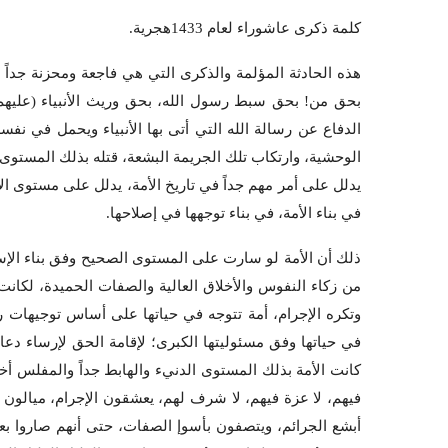
كلمة ذكرى عاشوراء لعام 1433هجرية.
هذه الحادثة المؤلمة والذكرى التي هي فاجعة ومحزنة جداً له
بحق من! بحق سبط رسول الله، بحق وريث الأنبياء (عليهم ا
الدفاع عن رسالة الله التي أتى بها الأنبياء ويحمل في نفسه
الوحشية، وارتكاب تلك الجريمة البشعة، قتله بذلك المستوى
يدلل على أمر مهم جداً في تاريخ الأمة، يدلل على مستوى ال
في بناء الأمة، في بناء توجهها في إصلاحها.
ذلك أن الأمة لو سارت على المستوى الصحيح وفق بناء الإس
من زكاء النفوس والأخلاق العالية والصفات الحميدة، لكان
وتكره الإجرام، أمة تتوجه في حياتها على أساس توجيهات ربها
في حياتها وفق مسئوليتها الكبرى؛ لإقامة الحق لإرساء دعا
كانت الأمة بذلك المستوى الدنيء والهابط جداً والمفلس أخلا
فيهم، لا عزة فيهم، لا شرف لهم، يعشقون الإجرام، ميالو
أبشع الجرائم، ويتصفون بأسوإ الصفات، حتى أنهم صاروا بع