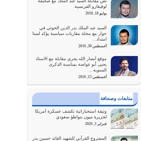
نص مقابلة السيد عبد الملك مع صحيفة
الله المتمثل في القرآن الكريم
لوفيغارو الفرنسية.
يوليو 31, 2026
يوليو 18, 2018
أولياء الشيطان كلما كانوا أكثر ولاءً وطاعة للشيطان
السيد عبد الملك بدر الدين الحوثي في
كلما كانوا أكثر ضعفاً
حوار مع مجلة مقاربات سياسية يؤكد لسنا
امتداد…
يوليو 30, 2026
أغسطس 30, 2016
وعد الله تعالى من يُقتل في سبيله بالحياة الأبدية
موقع أنصار الله يجري مقابلة مع الاستاذ
والرزق والاستبشار والنجاة والخلود في…
يحيى أبو عواضة بمناسبة الذكرى
يوليو 29, 2026
السنوية…
أغسطس 15, 2016
القرآن الكريم هو أهم مصدر لمعرفة رسول الله معرفة
سيرته معرفة شخصيته معرفة عظمته
يوليو 28, 2026
متابعات وصحافة
هل نحن من الصالحين؟ قيِّم نفسك هنا اترك القرآن
وثيقة استخباراتية تكشف عسكرة أمريكا
على أصله وأعرض نفسك، وأعرض ما لديك على…
لجزيرة ميون بتواطؤ سعودي
يوليو 27, 2026
فبراير 3, 2026
عندما يكون عدوك هو عدو الله معناه أن تكون نقاط
المشروع القرآني للشهيد القائد حسين بدر