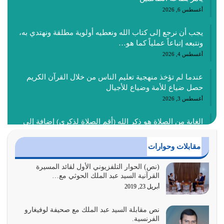
أغسطس 6, 2026
يجب أن نرجع إلى كتاب الله ونعطيه أولوية مطلقة ونهتدي به،
ونتبعه إتباعاً عملياً كما هو…
أغسطس 4, 2026
عندما لم تؤخذ منهجية تعليم الناس من خلال القرآن الكريم
حصل ضياع للأمة وضياع للأجيال
أغسطس 3, 2026
الغاية من الصلاة هو ذكر الله (أقم الصلاة لذكري) إضافة إلى
{وَأَعِدُّوا لَهُمْ مَا…
أغسطس 2, 2026
مقابلات وحوارات
السبب الرئيسي لشقاء الأمة الابتعاد عن كتاب الله والتعدي
(نص) الحوار التلفزيوني الأول لقائد المسيرة
القرآنية السيد عبد الملك الحوثي مع…
لحدود الله بالإضافات للدين
أبريل 23, 2019
أغسطس 1, 2026
نص مقابلة السيد عبد الملك مع صحيفة لوفيغارو
أبرز أسباب الشقاء هو الإعراض عن ذكر الله وعن هدى الله
الفرنسية.
المتمثل في القرآن الكريم