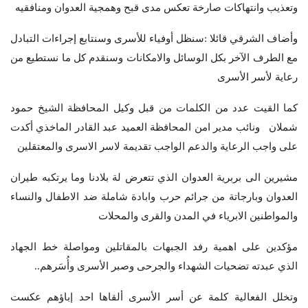
وتعذيب وانتهاكات صارخة تعكس مدى قبح وهمجية العدوان ومنافقيه
وأضاف الشرقي قائلا :سنظل أوفياء للأسرى وسنتابع إجراءات التبادل
مع الطرف الآخر بكل الوسائل والامكانات وسنقدم كل ما نستطيع من
رعاية لأسر الأسرى
كما القيت عدد من الكلمات من قبل وكيل المحافظة الشيخ حمود
شملان ونائب مدير امن المحافظة العميد عبد القادر الماخذي أكدت
على واجب الرعاية والدعم الواجب تقديمة لاسر الاسرى والمعتقلين
مشيرين الى بربرية العدوان الذي تتعرض لة بلادنا وما يرتكبه طيران
العدوان وبارجاتة من جرائم حرب وابادة شاملة ضد الاطفال والنساء
والمواطنين الابرياء في المدن والقرى والمحلات
مؤكدين على اهمية رفد الجبهات بالمقاتلين ومواصلة خط الجهاد
الذي عبدته تضحيات الشهداء والجرحى وصبر الأسرى وأُسَرهم..
وتخلل الفعالية كلمة عن أسر الأسرى ألقاها احد إباؤهم عكست