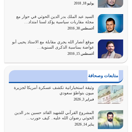
يوليو 18, 2018
يوليو 31, 2026
السيد عبد الملك بدر الدين الحوثي في حوار مع
أولياء الشيطان كلما كانوا أكثر ولاءً وطاعة للشيطان كلما كانوا
مجلة مقاربات سياسية يؤكد لسنا امتداد…
أكثر ضعفاً
أغسطس 30, 2016
يوليو 30, 2026
موقع أنصار الله يجري مقابلة مع الاستاذ يحيى أبو
وعد الله تعالى من يُقتل في سبيله بالحياة الأبدية والرزق
عواضة بمناسبة الذكرى السنوية…
والاستبشار والنجاة والخلود في…
أغسطس 15, 2016
يوليو 29, 2026
القرآن الكريم هو أهم مصدر لمعرفة رسول الله معرفة سيرته
متابعات وصحافة
معرفة شخصيته معرفة عظمته
يوليو 28, 2026
وثيقة استخباراتية تكشف عسكرة أمريكا لجزيرة
ميون بتواطؤ سعودي
هل نحن من الصالحين؟ قيِّم نفسك هنا اترك القرآن على أصله
فبراير 3, 2026
وأعرض نفسك، وأعرض ما لديك على…
يوليو 27, 2026
المشروع القرآني للشهيد القائد حسين بدر الدين
الحوثي رضوان الله عليه.. كيف حورب…
عندما يكون عدوك هو عدو الله معناه أن تكون نقاط الضعف
يناير 14, 2026
فيه كثيرة وسينصرك الله عليه إذا…