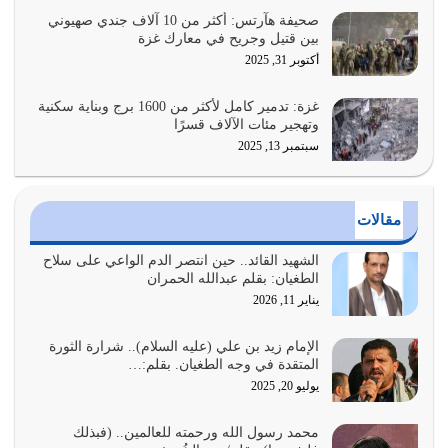
يوليو 26, 2026
صحيفة هآرتس: أكثر من 10 آلاف جندي صهيوني
بين قتيل وجريح في معارك غزة
أراد الله لهذه الأمة ان تكون خير امة أخرجت للناس بالنهوض
أكتوبر 31, 2025
بالأمر بالمعروف والنهي عن…
يوليو 25, 2026
غزة: تدمير كامل لأكثر من 1600 برج وبناية سكنية
وتهجير مئات الآلاف قسرًا
سبتمبر 13, 2025
الدين الذي شرعه الله لا يجوز أن يخضع لآرائنا وأهوائنا
واجتهاداتنا لأننا سنختلف ونتفرق
يوليو 24, 2026
مقالات
أي أمة تتفرق في الدين وتتفرق في كيانها معناه أنها أصبحت
أمة عاجزة عن النهوض…
الشهيد القائد.. حين انتصر الدم الواعي على سلاح
الطغيان: بقلم عبدالله الحمران
يوليو 23, 2026
يناير 11, 2026
يجب أن نعود جميعاً الى القرآن وعندنا أخطاء جميعاً لنعتصم
بحبل الله جميعاً وليس كل…
الإمام زيد بن علي (عليه السلام).. شرارة الثورة
المتقدة في وجه الطغيان. بقلم:…
يوليو 22, 2026
يوليو 20, 2025
المُلك كله لله تعالى يؤتيه من يشاء وينزعه ممن يشاء ويعز من
محمد رسول الله ورحمته للعالمين.. (فبذلك
يشاء ويذل من يشاء