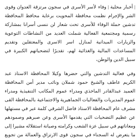
| أخبار محلية | وفاء لأسر الأسرى في سجون مرتزقة العدوان وقوى
الشر والإجرام نظمت محافظة المحويت برعاية محافظ المحافظة
تدشين حملة الوفاء للأسرى تحت شعار لن ننسى أسرانا بمشاركة
رسمية ومجتمعية الفعالية شملت العديد من النشاطات التوعوية
والزيارات الميدانية لمنازل اسر الاسرى والمعتقلين وتقديم
المساعدات المالية والغذائية لهم، تقديرًا لتضحياتهم الكبيرة في
سبيل الدين والوطن،
وفي فعالية التدشين والتي حضرها وكيلا المحافظة الاستاذ عبد
الكريم عاطف والشيخ حمود شملان ونائب مدير أمن المحافظة
العميد عبدالقادر الماخذي ومدراء عموم المكاتب التنفيذية ومدراء
عموم المديريات والفعاليات الجماهيرية والاجتماعية بالمحافظة القى
مشرف عام المحافظة الاستاذ فاضل الشرقي كلمة عبر في مستهلها
عن عظيم التضحيات التي يقدمها الأسرى وعن صبرهم وصمودهم
ومعاناتهم في سبيل عزة الشعب وكرامته وصيانة استقلاله مشيرا إلى
ما يتعرض له السجناء في سجون قوى الارتزاق والعمالة من تجويع