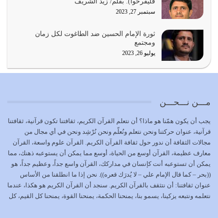
فليفرحوا). بقلم/ زيد الشُريف
يوليو 21, 2026
سبتمبر 27, 2023
{إِنَّ الدِّينَ عِنْدَ اللَّهِ الْإسْلامُ} الدين الذي شرعه الله للناس في
ثورة الإمام الحسين ضد الطاغوت لكل زمان
كل زمان…
ومجتمع
يوليو 19, 2026
يوليو 26, 2023
الوظيفة عبارة عن مسؤولية يجب النهوض بها كما ينبغي لكي
تتحقق الحقوق للجميع
يوليو 18, 2026
مـــن نـــحـــن
بعض صفات المتقين {الصَّابِرِينَ وَالصَّادِقِينَ وَالْقَانِتِينَ
يجب أن يكون همّنا هو ماذا؟ أن نتعلم القرآن الكريم، ثقافتنا تكون قرآنية، ثقافتنا
وَالْمُنْفِقِينَ…
قرآنية، عنوان حركتنا ونحن نتعلم ونُعلّم ونحن نُرْشِد ونحن في أي مجال من
يوليو 17, 2026
مجالات الثقافة أن ندور حول ثقافة القرآن الكريم. القرآن علوم واسعة، القرآن
معارف عظيمة، القرآن أوسع من الحياة، أوسع مما يمكن أن يستوعبه ذهنك، مما
الاعتصام بحبل الله أمر إلهي للمؤمنين وهو بمثابة سبب بينهم
يمكن أن تستوعبه أنت كإنسان في مداركك، القرآن واسع جداً، وعظيم جداً، هو
وبين الله يترتب عليه النصر…
((بحر – كما قال الإمام علي – لا يُدرَك قعره)). نحن إذا ما انطلقنا من الأساس
يوليو 16, 2026
عنوان ثقافتنا: أن نتثقف بالقرآن الكريم. سنجد أن القرآن الكريم هو هكذا، عندما
نتعلمه ونتبعه يزكينا، يسمو بنا، يمنحنا الحكمة، يمنحنا القوة، يمنحنا كل القيم، كل
إما أن نحاول أن نكون من أولياء الله فيتم على أيدينا ضرب
القيم التي لما ضاعت ضاعت الأمة بضياعها، كما هو حاصل الآن في وضع
أعدائه أو لا نكون فنُضرب من…
المسلمين، وفي وضع العرب بالذات. وشرف عظيم جداً لنا، ونتمنى أن نكون