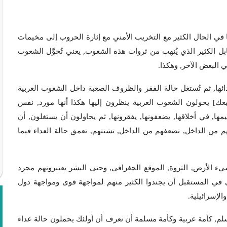
ا في الحال الكثير مع التخريب الأمني مع إثارة الحروب إلى مخيمات
ل الكثير الذي يُنهب من ثروات هذه الشعوب, يعني تُحوَّل الشعوب
 البعض الآخر, وهكذا.
ئها, ثم تُستغل حالة الفقر والظروف الصعبة داخل الشعوب العربية
عك] يحولون الشعوب العربية ينظرون إليها هكذا أنها مورد, نفس
ا, في أخلاقها, يضعفونها, يفقرونها, ثم يحاولون أن يستغلون, أن
م من الداخل, تضعفهم من الداخل, تشتتهم, تعمق حالة العداء فيما
يء الأرض, الثروة, الموقع الجغرافي, وحتى البشر يعتبرونهم مجرد
ى في المستقبل أن يجندوا الكثير منهم لمواجهة قوى ومواجهة دول
الإسرائيلية.
لم, كأمة عربية وكأمة مسلمة أن نعرف أن أولئك يحملون حالة عداء