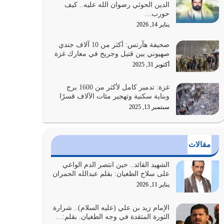
الدين الحوثي رضوان الله عليه.. كيف
بالنهوض بالأمر بالمعروف والنهي عن…
حورب…
يوليو 25, 2026
يناير 14, 2026
الدين الذي شرعه الله لا يجوز أن يخضع لآرائنا وأهوائنا
صحيفة هآرتس: أكثر من 10 آلاف جندي
واجتهاداتنا لأننا سنختلف ونتفرق
صهيوني بين قتيل وجريح في معارك غزة
يوليو 24, 2026
أكتوبر 31, 2025
أي أمة تتفرق في الدين وتتفرق في كيانها معناه أنها
غزة: تدمير كامل لأكثر من 1600 برج
أصبحت أمة عاجزة عن النهوض…
وبناية سكنية وتهجير مئات الآلاف قسرًا
يوليو 23, 2026
سبتمبر 13, 2025
يجب أن نعود جميعاً الى القرآن وعندنا أخطاء جميعاً
لنعتصم بحبل الله جميعاً وليس كل…
مقالات
يوليو 22, 2026
الشهيد القائد.. حين انتصر الدم الواعي
المُلك كله لله تعالى يؤتيه من يشاء وينزعه ممن يشاء
على سلاح الطغيان: بقلم عبدالله الحمران
ويعز من يشاء ويذل من يشاء
يناير 11, 2026
يوليو 21, 2026
الإمام زيد بن علي (عليه السلام).. شرارة
الثورة المتقدة في وجه الطغيان. بقلم:…
{إِنَّ الدِّينَ عِنْدَ اللَّهِ الْإسْلامُ} الدين الذي شرعه الله