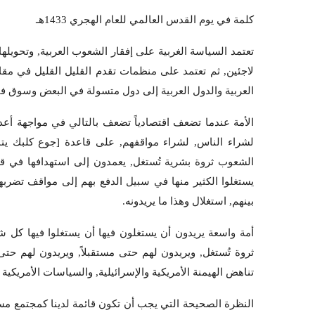
كلمة في يوم القدس العالمي للعام الهجري 1433هـ
تعتمد السياسة الغربية على إفقار الشعوب العربية, وتحويله
لاجئين, ثم تعتمد على منظمات تقدم القليل القليل في مقاب
العربية والدول العربية إلى دول متسولة في البعض وسوق في
الأمة عندما تضعف اقتصادياً تضعف بالتالي في مواجهة أعدا
لشراء الناس, لشراء مواقفهم, على قاعدة [جوع كلبك يتب
الشعوب ثروة بشرية تُستغل, يعمدون إلى استهدافها في قيمه
يستغلوا الكثير منها في سبيل الدفع بهم إلى مواقف تضربه
بينهم, استغلال وهذا ما يريدونه.
أمة واسعة يريدون أن يستغلون فيها أن يستغلوا فيها كل ش
ثروة تُستغل, ويريدون لهم حتى مستقبلاً, ويريدون لهم حت
تناهض الهيمنة الأمريكية والإسرائيلية, والسياسات الأمريكية و
النظرة الصحيحة التي يجب أن تكون قائمة لدينا كمجتمع مس