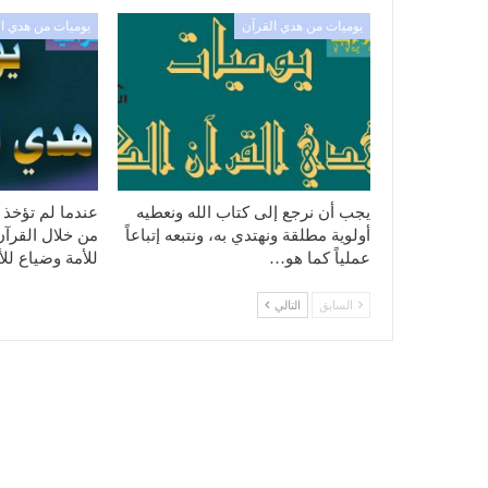
يوميات من هدي القرآن
يوميات من هدي ا
يجب أن نرجع إلى كتاب الله ونعطيه
عندما لم تؤخذ 
أولوية مطلقة ونهتدي به، ونتبعه إتباعاً
من خلال القرآ
عملياً كما هو…
للأمة وضياع للأ
السابق
التالي