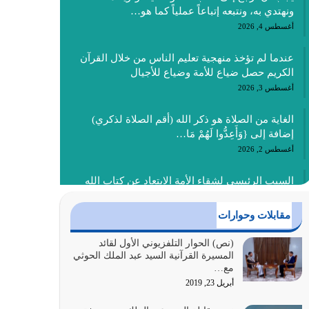
ونهتدي به، ونتبعه إتباعاً عملياً كما هو…
أغسطس 4, 2026
عندما لم تؤخذ منهجية تعليم الناس من خلال القرآن
الكريم حصل ضياع للأمة وضياع للأجيال
أغسطس 3, 2026
الغاية من الصلاة هو ذكر الله (أقم الصلاة لذكري)
إضافة إلى {وَأَعِدُّوا لَهُمْ مَا…
أغسطس 2, 2026
السبب الرئيسي لشقاء الأمة الابتعاد عن كتاب الله
والتعدي لحدود الله بالإضافات للدين
أغسطس 1, 2026
مقابلات وحوارات
أبرز أسباب الشقاء هو الإعراض عن ذكر الله وعن هدى
(نص) الحوار التلفزيوني الأول لقائد
المسيرة القرآنية السيد عبد الملك الحوثي
الله المتمثل في القرآن الكريم
مع…
يوليو 31, 2026
أبريل 23, 2019
أولياء الشيطان كلما كانوا أكثر ولاءً وطاعة للشيطان