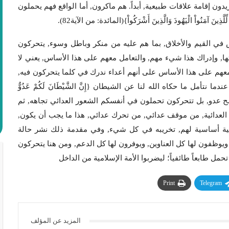
ون إقامة علاقات طبيعية, أبداً. هم ماكرون, أما الواقع فهم يحملون
نَ آمَنُواْ الْيَهُودَ وَالَّذِينَ أَشْرَكُواْ}(المائدة: من الآية82).
س في القيم والأخلاق, بما هم عليه من منكر وباطل وسوء, يتحركون
ا, وإدراك هذا شيء مهم, والتعامل معهم على هذا الأساس, يعني لا
معهم على هذا الأساس على أنهم أعداء ندرك في كلما يتحركون فيه,
أمل ما حكاه الله لنا عن الشيطان {إِنَّ الشَّيْطَانَ لَكُمْ عَدُوٌّ
ة6) يعني لا يكفي أن تقولوا صح عدو, بل تتحركون تحملون في أنفسكم الشعور العدائي تجاهه, ثم
ة العدائية, من موقف عدائي, من تحرك عدائي, هذا ما يجب أن يكون,
تيجية أساسية لهم, تخريبه في كل شيء, وفي مقدمة ذلك نشر حالة
ويوظفون لها كل العناوين, ويوفرون لها كل الدعم, ومن هنا يتحركون
مل طابعاً طائفياً؛ ليضربوا الأمة الإسلامية من الداخل
Print
Telegram
المزيد عن المؤلف