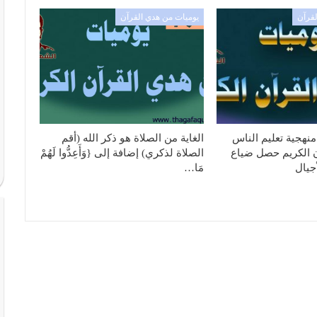
لقرآن
يوميات من هدي القرآن
منهجية تعليم الناس
الغاية من الصلاة هو ذكر الله (أقم
ن الكريم حصل ضياع
الصلاة لذكري) إضافة إلى {وَأَعِدُّوا لَهُمْ
جيال
مَا…