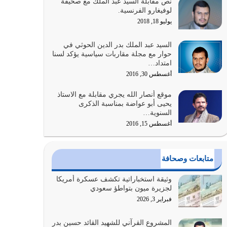
نص مقابلة السيد عبد الملك مع صحيفة
كلما كانوا أكثر ضعفاً
لوفيغارو الفرنسية.
يوليو 30, 2026
يوليو 18, 2018
وعد الله تعالى من يُقتل في سبيله بالحياة الأبدية
السيد عبد الملك بدر الدين الحوثي في
والرزق والاستبشار والنجاة والخلود في…
حوار مع مجلة مقاربات سياسية يؤكد لسنا
امتداد…
يوليو 29, 2026
أغسطس 30, 2016
القرآن الكريم هو أهم مصدر لمعرفة رسول الله معرفة
موقع أنصار الله يجري مقابلة مع الاستاذ
سيرته معرفة شخصيته معرفة عظمته
يحيى أبو عواضة بمناسبة الذكرى
يوليو 28, 2026
السنوية…
أغسطس 15, 2016
هل نحن من الصالحين؟ قيِّم نفسك هنا اترك القرآن
على أصله وأعرض نفسك، وأعرض ما لديك على…
يوليو 27, 2026
متابعات وصحافة
عندما يكون عدوك هو عدو الله معناه أن تكون نقاط
وثيقة استخباراتية تكشف عسكرة أمريكا
الضعف فيه كثيرة وسينصرك الله عليه إذا…
لجزيرة ميون بتواطؤ سعودي
يوليو 26, 2026
فبراير 3, 2026
أراد الله لهذه الأمة ان تكون خير امة أخرجت للناس
المشروع القرآني للشهيد القائد حسين بدر