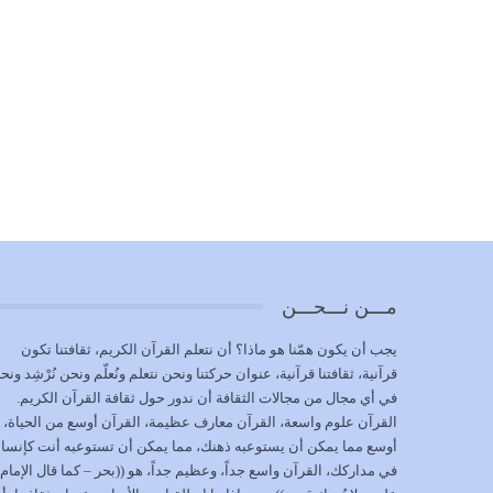
مـــن نـــحـــن
يجب أن يكون همّنا هو ماذا؟ أن نتعلم القرآن الكريم، ثقافتنا تكون
قرآنية، ثقافتنا قرآنية، عنوان حركتنا ونحن نتعلم ونُعلّم ونحن نُرْشِد ونح
في أي مجال من مجالات الثقافة أن ندور حول ثقافة القرآن الكريم.
القرآن علوم واسعة، القرآن معارف عظيمة، القرآن أوسع من الحياة،
أوسع مما يمكن أن يستوعبه ذهنك، مما يمكن أن تستوعبه أنت كإنسا
في مداركك، القرآن واسع جداً، وعظيم جداً، هو ((بحر – كما قال الإمام