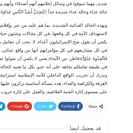
شديد, مهما سوقوا في وسائل إعلامهم أنهم أصدقاء وأنهم يريد
حالة عداء وحالة عداء شديدة جداً {لَتَجِدَنَّ أَشَدَّ النَّاسِ عَدَاوَةً لِّلَّذِي
وبهذه الحالة العدائية الشديدة, بما هم عليه من شر وإفلا
لاستهداف الأمة في كل واقعها, في كل مجالات وشئون حياته
يكفي أن نقول صح الإسرائيليون أعداء, لا. يجب أن نتعامل 
في كل مشاريعهم في كل مؤامراتهم أنها من واقع عدائي, عندما نت
فَاتَّخِذُوهُ عَدُوّاً}(فاطر: من الآي
في طبيعة تعاملكم تجاهه على أنه عدو, بكل ما تعنيه الحال
وندرك أن تخريب الواقع الداخلي للأمة الإسلامية استرا
الفرقة والكراهية والعداء, هذه مسألة أساسية يركزون عليها 
على مستوى إثارة الفتنة الطائفية, والعمل على إثارة حروب تح
Google+
Twitter
Facebook
Share
قد يعجبك ايضا