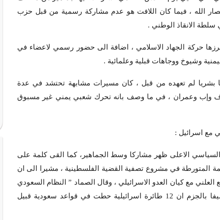
نصار الله ، فيما كان اللافت هو عدم مشاركة رسمية من قبل حزب
سلطة الانقاذ الوطني .
رزها حركة الجهاد الاسلامي ، اضافة الى حضور رسمي لاعضاء في
يمنية وشيوخ ووجاهات قبلية وعلمائية .
ما بشريا لم تعهده من قبل ، كان مسيرات مشابهة تحتشد في عدة
جوف وإب وعمران ، في ما وصف بانه تحرك شعبي يمني غير مسبوق
 مع اسرائيل :
السياسي الاعلى ظهر مشاركا وسط الجماهير، كما القى كلمة على
ظمة المتورطة في مشروع تصفية القضية الفلسطينية ، مشيرا الى ان
ع العلني مع كيان العدو الاسرائيلي ، وقال الصماد ” النظام السعودي
مقدم على تطبيع علني وكامل مع العدو الإسرائيلي “، مضيفا بالجزم ان 12 طائرة اسرائيلية حطت في قواعد سعودية قبيل