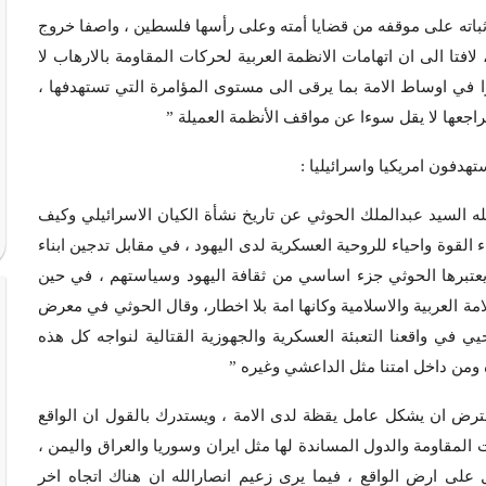
ثباته على موقفه من قضايا أمته وعلى رأسها فلسطين ، واصفا خروج
لافتا الى ان اتهامات الانظمة العربية لحركات المقاومة بالارهاب لا
 في اوساط الامة بما يرقى الى مستوى المؤامرة التي تستهدفها ،
جعها لا يقل سوءا عن مواقف الأنظمة العميلة ”
تهدفون امريكيا واسرائيليا :
 السيد عبدالملك الحوثي عن تاريخ نشأة الكيان الاسرائيلي وكيف
القوة واحياء للروحية العسكرية لدى اليهود ، في مقابل تدجين ابناء
لتي يعتبرها الحوثي جزء اساسي من ثقافة اليهود وسياستهم ، في حين
امة العربية والاسلامية وكانها امة بلا اخطار، وقال الحوثي في معرض
 في واقعنا التعبئة العسكرية والجهوزية القتالية لنواجه كل هذه
ه ومن داخل امتنا مثل الداعشي وغيره ”
فترض ان يشكل عامل يقظة لدى الامة ، ويستدرك بالقول ان الواقع
المقاومة والدول المساندة لها مثل ايران وسوريا والعراق واليمن ،
لى ارض الواقع ، فيما يرى زعيم انصارالله ان هناك اتجاه اخر