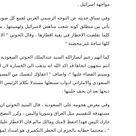
مواجهة اسرائيل .
وفي سياق حديثه عن التوجه الرسمي العربي لقمع كل صوت ي
يأتي من منطلق كونه شعب مناهض لاسرائيل ولهمينتها ، من
كلما تقلصت الاخطار في بقية اقطارها ، وقال الحوثي ” ال
كلها ساحة غير محصنة ”
كما اتهم زعيم انصارالله السيد عبدالملك الحوثي السعودية و
انتم تتجهون اتجاها قد اكد الله انه يذهب الى الخسارة لان 
وسيتم القضاء عليها “، واضاف ” اعفاؤك لنفسك من المسؤلية 
السعودي والاماراتي ادوات تستغلها مستدلا بكلام الرئيس ا
ذبحها بعد ان يجف حليبها .
وفي معرض هجومه على السعودية ، قال السيد الحوثي ان بام
مستهدفة للتقسيم مثل العراق وسوريا واليمن ، وكرر النصح 
جارك اليمن فهذا احفظ لامنك ومالك مالم فان الاخطار علي
” ، مختتما خطابه بالجزم ان الخطر التكفيري هو امتداد ل