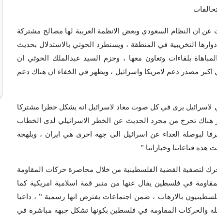
تحالفات
ت عن ان النظام السعودي وبعض الانظمة العربية لها مصالح مشتركة
دوارها التخريبية في المنطقة ، ويستطرد الحوثي بالاستدلال بحديث
مباهاة بلقاءات وتعاون معها ، وجزم السيد عبدالملك الحوثي ان
 اكبر مصدر دعم لامريكا واسرائيل ، ويظهر في الخفاء ان هناك دعم
لي لاسرائيل يرى في كل صوت معاد لاسرائيل انه يشكل خطرا مشتركا
ار هناك تحرج من مجرد الحديث عن الخطر الاسرائيلي لدى الخطاب
 حرفا لبوصلة العداء عن اسرائيل الى جهة اخرى هي ايران ، وبلهجة
هذه قناعاتنا وخياراتنا ”
تحرك لتصفية القضية الفلسطينية من خلال محاصرة حركات المقاومة
المقاومة في فلسطين يقال عنها من منبر قمة اسلامية امريكية كما
طينيون بالارهاب ، ضمن اجتماعات يفترض انها رسمية ” ، داعيا
له والحركات المقاومة في فلسطين بكونها تشكل جبهة مباشرة في