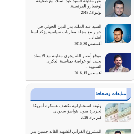
نص مقابلة السيد عبد الملك مع صحيفة
والتعدي لحدود الله بالإضافات للدين
لوفيغارو الفرنسية.
أغسطس 1, 2026
يوليو 18, 2018
أبرز أسباب الشقاء هو الإعراض عن ذكر الله وعن هدى
السيد عبد الملك بدر الدين الحوثي في
الله المتمثل في القرآن الكريم
حوار مع مجلة مقاربات سياسية يؤكد لسنا
امتداد…
يوليو 31, 2026
أغسطس 30, 2016
أولياء الشيطان كلما كانوا أكثر ولاءً وطاعة للشيطان
موقع أنصار الله يجري مقابلة مع الاستاذ
كلما كانوا أكثر ضعفاً
يحيى أبو عواضة بمناسبة الذكرى
يوليو 30, 2026
السنوية…
أغسطس 15, 2016
وعد الله تعالى من يُقتل في سبيله بالحياة الأبدية
والرزق والاستبشار والنجاة والخلود في…
يوليو 29, 2026
متابعات وصحافة
القرآن الكريم هو أهم مصدر لمعرفة رسول الله معرفة
وثيقة استخباراتية تكشف عسكرة أمريكا
سيرته معرفة شخصيته معرفة عظمته
لجزيرة ميون بتواطؤ سعودي
يوليو 28, 2026
فبراير 3, 2026
هل نحن من الصالحين؟ قيِّم نفسك هنا اترك القرآن
المشروع القرآني للشهيد القائد حسين بدر