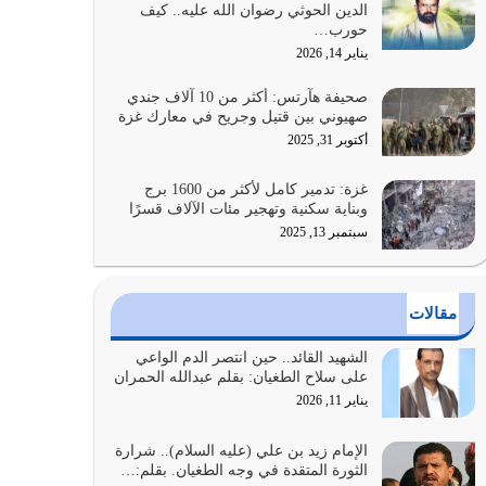
الدين الحوثي رضوان الله عليه.. كيف
على أصله وأعرض نفسك، وأعرض ما لديك على…
حورب…
يوليو 27, 2026
يناير 14, 2026
عندما يكون عدوك هو عدو الله معناه أن تكون نقاط
صحيفة هآرتس: أكثر من 10 آلاف جندي
الضعف فيه كثيرة وسينصرك الله عليه إذا…
صهيوني بين قتيل وجريح في معارك غزة
يوليو 26, 2026
أكتوبر 31, 2025
أراد الله لهذه الأمة ان تكون خير امة أخرجت للناس
غزة: تدمير كامل لأكثر من 1600 برج
بالنهوض بالأمر بالمعروف والنهي عن…
وبناية سكنية وتهجير مئات الآلاف قسرًا
يوليو 25, 2026
سبتمبر 13, 2025
الدين الذي شرعه الله لا يجوز أن يخضع لآرائنا وأهوائنا
واجتهاداتنا لأننا سنختلف ونتفرق
مقالات
يوليو 24, 2026
الشهيد القائد.. حين انتصر الدم الواعي
أي أمة تتفرق في الدين وتتفرق في كيانها معناه أنها
على سلاح الطغيان: بقلم عبدالله الحمران
أصبحت أمة عاجزة عن النهوض…
يناير 11, 2026
يوليو 23, 2026
الإمام زيد بن علي (عليه السلام).. شرارة
الثورة المتقدة في وجه الطغيان. بقلم:…
يجب أن نعود جميعاً الى القرآن وعندنا أخطاء جميعاً