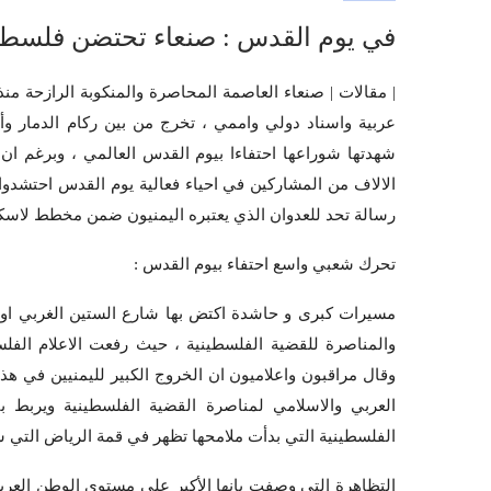
في يوم القدس : صنعاء تحتضن فلسطين
| مقالات | صنعاء العاصمة المحاصرة والمنكوبة الرازحة 
عربية واسناد دولي واممي ، تخرج من بين ركام الدمار و
شهدتها شوراعها احتفاءا بيوم القدس العالمي ، وبرغم ان 
الالاف من المشاركين في احياء فعالية يوم القدس احتشدوا
رسالة تحد للعدوان الذي يعتبره اليمنيون ضمن مخطط لاسكا
تحرك شعبي واسع احتفاء بيوم القدس :
مسيرات كبرى و حاشدة اكتض بها شارع الستين الغربي اوسع
والمناصرة للقضية الفلسطينية ، حيث رفعت الاعلام الفل
وقال مراقبون واعلاميون ان الخروج الكبير لليمنيين في هذه
العربي والاسلامي لمناصرة القضية الفلسطينية ويربط 
الفلسطينية التي بدأت ملامحها تظهر في قمة الرياض التي سم
التظاهرة التي وصفت بانها الأكبر على مستوى الوطن العر