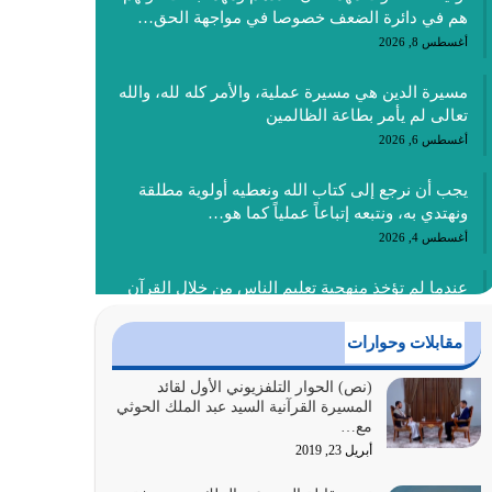
هم في دائرة الضعف خصوصا في مواجهة الحق…
أغسطس 8, 2026
مسيرة الدين هي مسيرة عملية، والأمر كله لله، والله
تعالى لم يأمر بطاعة الظالمين
أغسطس 6, 2026
يجب أن نرجع إلى كتاب الله ونعطيه أولوية مطلقة
ونهتدي به، ونتبعه إتباعاً عملياً كما هو…
أغسطس 4, 2026
عندما لم تؤخذ منهجية تعليم الناس من خلال القرآن
الكريم حصل ضياع للأمة وضياع للأجيال
أغسطس 3, 2026
مقابلات وحوارات
الغاية من الصلاة هو ذكر الله (أقم الصلاة لذكري)
(نص) الحوار التلفزيوني الأول لقائد
المسيرة القرآنية السيد عبد الملك الحوثي
إضافة إلى {وَأَعِدُّوا لَهُمْ مَا…
مع…
أغسطس 2, 2026
أبريل 23, 2019
السبب الرئيسي لشقاء الأمة الابتعاد عن كتاب الله