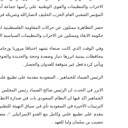
الاحزاب والتنظيمات والقوى الوطنية على رأسها جماعة أ
المؤتمر الشعبي العام الحزب الحليف لانصارالله وشريكه في 
حضر التظاهرة ممثلون عن حركات المقاومة الفلسطينية اب
حكومة الانقاذ وممثلين عن الاحزاب والتنظيمات السياسية ال
وفي الوقت الذي كانت صنعاء تشهد اختناقا مروريا وزحا
محافظات يمنية ابرزها ذمار وصعدة وحجة والحديدة وال
ويأتي كردة فعل غير متوقعة للعدوان والحصار .
الرئيس الصماد للجماهير .. السعودية مقدمة على تطبيع علني
الابرز في الحدث ان الرئيس صالح الصماد رئيس المجلس 
الجماهير اكد فيها ان النظام السعودي بات في صدارة الان
الترتيبات الأخيرة في السعودية تأي في سياق التهيئة للتطبي
تنصيب بن سلمان وليا للعهد .