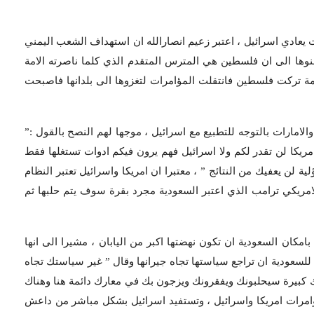
عادي اسرائيل ، اعتبر زعيم انصارالله ان استهداف الشعب اليمني
وها الى ان فلسطين هي المترس المتقدم الذي كلما ناصرته الامة
امة تركت فلسطين فانتقلت المؤامرات لتغزوها الى بلدانها فاصبحت
الامارات بالتوجه للتطبيع مع اسرائيل ، موجها لهم النصح بالقول :”
امريكا لن تقدر لكم ولا اسرائيل فهم يرون فيكم ادوات تستغلها فقط
لن يعفيك من النتائج ” ، معتبرا ان امريكا واسرائيل تعتبر النظام
لامريكي ترامب الذي اعتبر السعودية مجرد بقرة سوف يتم حلبها ثم
كان السعودية ان تكون نهضتها اكبر من اليابان ، مشيرا الى انها
للسعودية ان تراجع سياستها تجاه جيرانها وقال ” غير سياستك تجاه
ك كبيرة سيحلبونك ويفقرونك ويزجون بك في معارك دائمة هنا وهناك
مؤامرات امريكا واسرائيل ، وتستفيد اسرائيل بشكل مباشر من داعش