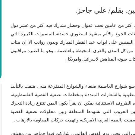
. بقلم/ علي جاحز.
منذ اكثر من عامين تحت عدوان وحصار تشارك فيه اكثر من عشر دول
أنات الجوع والألم بمشهد اسطوري جسدته المسيرات الكبيرة التي
اليمنيين على ابواب عيد الفطر المبارك وبدون رواتب الا ان مئات
 من كل المدن والقرى المحيطة بالعاصمة ، وهو ما اعتبره مراقبون
ت صوته المناهض لاسرائيل وامريكا .
 شوارع العاصمة صنعاء والشوارع المتفرعة منه ، هتفت بالتأييد
سطينية والشعارات المنددة بمخططات تصفية القضية الفلسطينية،
 الظروف الاستثنائية يمكن ان يقرأ بكون اليمن تنتزع ريادة التحرك
بين الحروب التي تشهدها المنطقة وبين محاولات تصفية القضية
يت بالقمة العربية الامريكية واتهمت حركات المقاومة بالارهاب .
بي التي تحيي يوم القدس العالمي، شاركت فيها جماهير من مختلف