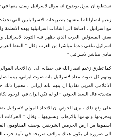
نستطيع ان نقول بوضوح انه موال لاسرائيل ويقف معها في 
زعيم انصارالله استشهد بتصريحات الاسرائيليين التي تحدث
مع اسرائيل ، اضافة الى اشادات اسرائيلية بهذه الانظمة وا
بعض المسؤلين العرب الذي يظهر فيه التودد لاسرائيل وال
اسرائيل تتلقى دعما مباشرا من العرب وقال ” النفط العربي
مادي مباشر لاسرائيل ”
كما تطرق زعيم انصار الله في خطابه الى ان الاتجاه الموا
ويتهم كل صوت معاد لاسرائيل بانه صوت ايراني، بينما ص
الاعلامي العربي تفاديا ان يتهم بانه ايراني ، معتبرا ذلك
متحدثة قال السيد الحوثي ” لو لم تكن ايران في الوجود لكانت 
على وقع ذلك ، يرى الحوثي ان الاتجاه المولي لاسرائيل ي
وتجريمها واتهامها بالارهاب وتشويهها ، وقال ” الحركات 
اسموها من ارض الحرمين الشريفين يوصف المقاومون الفلس
الى ضرورة ان يكون هناك مواقف صريحة في تأييد حزب ال