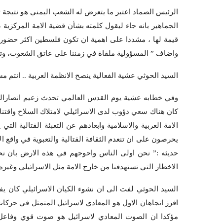
الرئيس الصماد اعتبر ما يتعرض له الشعب اليمني هو نتيجة 
الجماهير بانه جاء ليقول كلمته بشأن قضية الامة المركزية ، 
قيمة لها ، مشددا على اهمية ان تكون فلسطين اكثر حضورا
واضاف ” المسؤولية ملقاة في زمننا على عاتق الشعوب، وترا
السيد الحوثي عشية الفعالية ينصح الانظمة العربية .. انتم مس
وفي خطابه عشية يوم القدس العالمي تحدث زعيم انصارالله
كان هناك سعي دؤوب لدى الاسرائيلي لامتلاك السلاح واقتناء 
الامة العربية والاسلامية وابعادهم عن التعبئة القتالية ا
يحرصون على ان تنعدم الثقافة القتالية والتعبوية في واقع ال
حديثه :” نحن اولى الناس واحوجهم في هذه الارض بان نحيي
الاخطار التي تستهدفنا من خارج الامة مثل الاسرائيلي وغير
السيد الحوثي لفت الى ان نشوء الكيان الاسرائيلي كان ي
افرز اتجاهان الاول هو المعادي لاسرائيل المتمثل في حركات 
مؤكدا ان الصوت المعادي لاسرائيل هو صوت قوي وفاعل ع