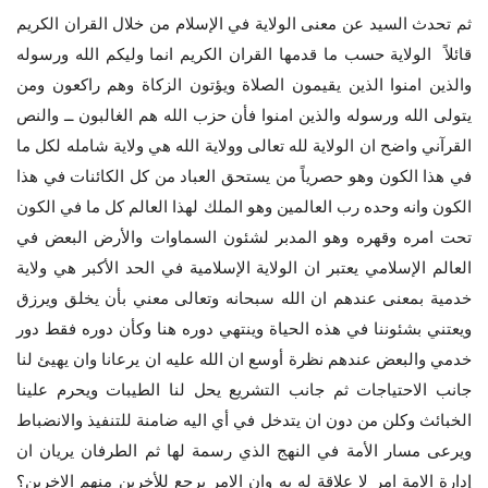
ثم تحدث السيد عن معنى الولاية في الإسلام من خلال القران الكريم
قائلاً الولاية حسب ما قدمها القران الكريم انما وليكم الله ورسوله
والذين امنوا الذين يقيمون الصلاة ويؤتون الزكاة وهم راكعون ومن
يتولى الله ورسوله والذين امنوا فأن حزب الله هم الغالبون ــ والنص
القرآني واضح ان الولاية لله تعالى وولاية الله هي ولاية شامله لكل ما
في هذا الكون وهو حصرياً من يستحق العباد من كل الكائنات في هذا
الكون وانه وحده رب العالمين وهو الملك لهذا العالم كل ما في الكون
تحت امره وقهره وهو المدبر لشئون السماوات والأرض البعض في
العالم الإسلامي يعتبر ان الولاية الإسلامية في الحد الأكبر هي ولاية
خدمية بمعنى عندهم ان الله سبحانه وتعالى معني بأن يخلق ويرزق
ويعتني بشئوننا في هذه الحياة وينتهي دوره هنا وكأن دوره فقط دور
خدمي والبعض عندهم نظرة أوسع ان الله عليه ان يرعانا وان يهيئ لنا
جانب الاحتياجات ثم جانب التشريع يحل لنا الطيبات ويحرم علينا
الخبائث وكلن من دون ان يتدخل في أي اليه ضامنة للتنفيذ والانضباط
ويرعى مسار الأمة في النهج الذي رسمة لها ثم الطرفان يريان ان
إدارة الامة امر لا علاقة له به وان الامر يرجع للأخرين منهم الاخرين؟