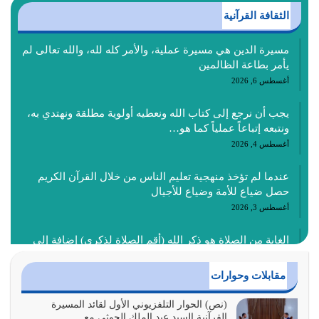
الثقافة القرآنية
مسيرة الدين هي مسيرة عملية، والأمر كله لله، والله تعالى لم
يأمر بطاعة الظالمين
أغسطس 6, 2026
يجب أن نرجع إلى كتاب الله ونعطيه أولوية مطلقة ونهتدي به،
ونتبعه إتباعاً عملياً كما هو…
أغسطس 4, 2026
عندما لم تؤخذ منهجية تعليم الناس من خلال القرآن الكريم
حصل ضياع للأمة وضياع للأجيال
أغسطس 3, 2026
الغاية من الصلاة هو ذكر الله (أقم الصلاة لذكري) إضافة إلى
{وَأَعِدُّوا لَهُمْ مَا…
أغسطس 2, 2026
مقابلات وحوارات
السبب الرئيسي لشقاء الأمة الابتعاد عن كتاب الله والتعدي
(نص) الحوار التلفزيوني الأول لقائد المسيرة
القرآنية السيد عبد الملك الحوثي مع…
لحدود الله بالإضافات للدين