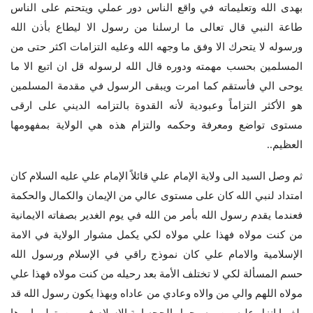
بهدى الله وتعليماته في واقع الناس دور عملي ويتحتم على الناس
طاعة النبي قال تعالى ما ارسلنا من رسول الا ليطاع بأذن الله
ورسوله لا يتحرك الا وفق ما وجهه الله وعليه التزامات اكثر حتى من
المسلمين بحسب مهمته ودوره قال الله لرسوله قل ان اتبع الا ما
يوحى الي فأستقم كما امرت ويبقى الرسول في مقدمة المسلمين
هو الأكثر التزاماً وعبودية لأنه القدوة بالتزامه الديني على ارقى
مستوى تواضع ومعرفة وحكمه والتزام هذه هي الولاية بمفهومها
العظيم..
ثم وصل السيد الى ولاية الإمام علي قائلاً الإمام علي عليه السلام كان
امتداد لنبي الله كان على مستوى عالي من الإيمان والكمال والحكمة
فعندما يقدم رسول الله بأمر من الله في يوم الغدير بصفاته الايمانية
من كنت مولاه فهذا علي مولاه لكي يكمل مشوار الولاية في الامة
الإسلامية والامام علي كان نموذج راقي في الإسلام ورسول الله
حسم المسألة لكي لا تختلف الأمة بعد رحيله من كنت مولاه فهذا علي
مولاه اللهم والي من والاه وعادي من عاداه وبهذا يكون رسول الله قد
بلغ ما انزل عليه من ربه وحمل الحجه امة الإسلام في من يتولى امرها