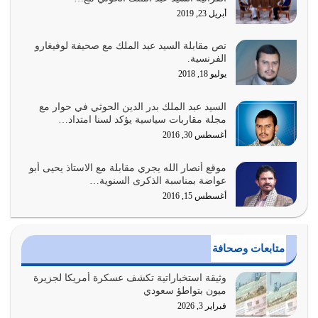
أبريل 23, 2019
أغسطس 1, 2026
نص مقابلة السيد عبد الملك مع صحيفة لوفيغارو
أبرز أسباب الشقاء هو الإعراض عن ذكر الله وعن هدى الله
الفرنسية.
المتمثل في القرآن الكريم
يوليو 18, 2018
يوليو 31, 2026
السيد عبد الملك بدر الدين الحوثي في حوار مع
أولياء الشيطان كلما كانوا أكثر ولاءً وطاعة للشيطان كلما كانوا
مجلة مقاربات سياسية يؤكد لسنا امتداد…
أكثر ضعفاً
أغسطس 30, 2016
يوليو 30, 2026
موقع أنصار الله يجري مقابلة مع الاستاذ يحيى أبو
وعد الله تعالى من يُقتل في سبيله بالحياة الأبدية والرزق
عواضة بمناسبة الذكرى السنوية…
والاستبشار والنجاة والخلود في…
أغسطس 15, 2016
يوليو 29, 2026
القرآن الكريم هو أهم مصدر لمعرفة رسول الله معرفة سيرته
متابعات وصحافة
معرفة شخصيته معرفة عظمته
يوليو 28, 2026
وثيقة استخباراتية تكشف عسكرة أمريكا لجزيرة
ميون بتواطؤ سعودي
هل نحن من الصالحين؟ قيِّم نفسك هنا اترك القرآن على أصله
فبراير 3, 2026
وأعرض نفسك، وأعرض ما لديك على…