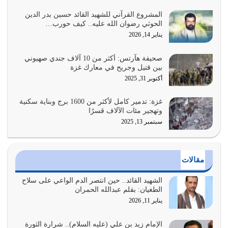
يوليو 27, 2026
المشروع القرآني للشهيد القائد حسين بدر الدين
الحوثي رضوان الله عليه.. كيف حورب…
عندما يكون عدوك هو عدو الله معناه أن تكون نقاط الضعف
يناير 14, 2026
فيه كثيرة وسينصرك الله عليه إذا…
يوليو 26, 2026
صحيفة هآرتس: أكثر من 10 آلاف جندي صهيوني
بين قتيل وجريح في معارك غزة
أراد الله لهذه الأمة ان تكون خير امة أخرجت للناس بالنهوض
أكتوبر 31, 2025
بالأمر بالمعروف والنهي عن…
يوليو 25, 2026
غزة: تدمير كامل لأكثر من 1600 برج وبناية سكنية
وتهجير مئات الآلاف قسرًا
سبتمبر 13, 2025
الدين الذي شرعه الله لا يجوز أن يخضع لآرائنا وأهوائنا
واجتهاداتنا لأننا سنختلف ونتفرق
يوليو 24, 2026
مقالات
أي أمة تتفرق في الدين وتتفرق في كيانها معناه أنها أصبحت
أمة عاجزة عن النهوض…
الشهيد القائد.. حين انتصر الدم الواعي على سلاح
الطغيان: بقلم عبدالله الحمران
يوليو 23, 2026
يناير 11, 2026
يجب أن نعود جميعاً الى القرآن وعندنا أخطاء جميعاً لنعتصم
بحبل الله جميعاً وليس كل…
الإمام زيد بن علي (عليه السلام).. شرارة الثورة