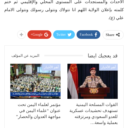
الاحداث والمستجدات على المستوى المحلي والإقليمي ثم ختم
كلمته بإعلان الولاية اللهم انا نتولاك ونتولى رسولك ونتولى الامام
علي (ع).
Google+
Twitter
Facebook
Share
قد يعجبك ايضا
المزيد عن المؤلف
أهم الأخبار
أهم الأخبار
القوات المسلحة اليمنية
مؤتمر لعلماء اليمن تحت
تستهدف تحشيدات عسكرية
عنوان “علماء اليمن في
للعدو السعودي ومرتزقته
مواجهة العدوان والحصار”
بعملية واسعة…