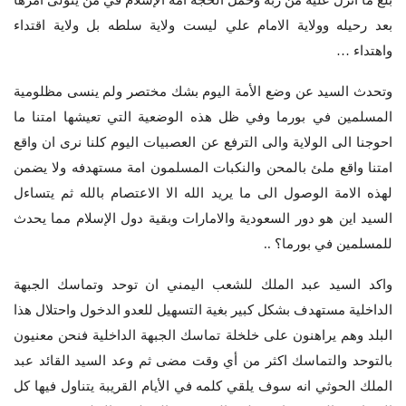
بعد رحيله وولاية الامام علي ليست ولاية سلطه بل ولاية اقتداء
واهتداء …
وتحدث السيد عن وضع الأمة اليوم بشك مختصر ولم ينسى مظلومية
المسلمين في بورما وفي ظل هذه الوضعية التي تعيشها امتنا ما
احوجنا الى الولاية والى الترفع عن العصبيات اليوم كلنا نرى ان واقع
امتنا واقع ملئ بالمحن والنكبات المسلمون امة مستهدفه ولا يضمن
لهذه الامة الوصول الى ما يريد الله الا الاعتصام بالله ثم يتساءل
السيد اين هو دور السعودية والامارات وبقية دول الإسلام مما يحدث
للمسلمين في بورما؟ ..
واكد السيد عبد الملك للشعب اليمني ان توحد وتماسك الجبهة
الداخلية مستهدف بشكل كبير بغية التسهيل للعدو الدخول واحتلال هذا
البلد وهم يراهنون على خلخلة تماسك الجبهة الداخلية فنحن معنيون
بالتوحد والتماسك اكثر من أي وقت مضى ثم وعد السيد القائد عبد
الملك الحوثي انه سوف يلقي كلمه في الأيام القريبة يتناول فيها كل