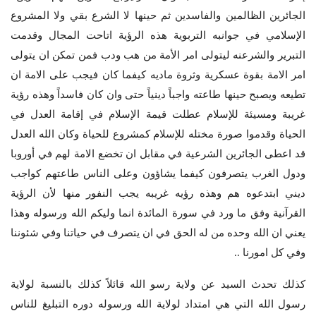
الجائرين الظالمين والفاسدين ثم حينها لا الشرع بقي ولا المشروع
الإسلامي في جوانبه التربوية هذه الرؤية اتاحت المجال وقدمت
التبرير والشرعنه ليتولى امر الأمة من هب ودب فمن تمكن ان يتولى
امر الامة بقوة عسكرية وثروة ماديه كيفما كان فيجب على الامة ان
تطيعه ويصبح حينها طاعته واجباً دينياً حتى وان كان فاسداً وهذه رؤية
غريبة ومسيئة للإسلام عطلت قيمة الإسلام في إقامة العدل في
الحياة وقدموا صورة مختله للإسلام كمشروع للحياة وكان الله العدل
قد اعطى الجائرين الشرعية في مقابل ان تخضع الامة لهم في أوروبا
ودول الغرب يتصرفون كيفما يشاؤون وعلى الناس طاعتهم كواجب
ديني ابتدعوه هم وهذه رؤيه غريبه يجب النفور منها لأن الرؤية
القرآنية وفق ما ورد في سورة المائدة انما وليكم الله ورسوله وهذا
يعني ان الله وحده من له الحق في ان يتصرف في حياتنا وفي شئوننا
وفي كل امورنا ..
كذلك تحدث السيد عن ولاية رسو الله قائلاً كذلك بالنسبة لولاية
رسول الله التي هي امتداد لولاية الله ورسوله دوره التبليغ للناس