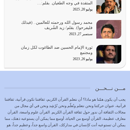
المتقدة في وجه الطغيان. بقلم:…
يوليو 22, 2026
يوليو 20, 2025
المُلك كله لله تعالى يؤتيه من يشاء وينزعه ممن يشاء ويعز من
محمد رسول الله ورحمته للعالمين.. (فبذلك
يشاء ويذل من يشاء
فليفرحوا). بقلم/ زيد الشُريف
يوليو 21, 2026
سبتمبر 27, 2023
{إِنَّ الدِّينَ عِنْدَ اللَّهِ الْإسْلامُ} الدين الذي شرعه الله للناس في
ثورة الإمام الحسين ضد الطاغوت لكل زمان
كل زمان…
ومجتمع
يوليو 19, 2026
يوليو 26, 2023
الوظيفة عبارة عن مسؤولية يجب النهوض بها كما ينبغي لكي
تتحقق الحقوق للجميع
يوليو 18, 2026
مـــن نـــحـــن
بعض صفات المتقين {الصَّابِرِينَ وَالصَّادِقِينَ وَالْقَانِتِينَ
يجب أن يكون همّنا هو ماذا؟ أن نتعلم القرآن الكريم، ثقافتنا تكون قرآنية، ثقافتنا
وَالْمُنْفِقِينَ…
قرآنية، عنوان حركتنا ونحن نتعلم ونُعلّم ونحن نُرْشِد ونحن في أي مجال من
يوليو 17, 2026
مجالات الثقافة أن ندور حول ثقافة القرآن الكريم. القرآن علوم واسعة، القرآن
معارف عظيمة، القرآن أوسع من الحياة، أوسع مما يمكن أن يستوعبه ذهنك، مما
الاعتصام بحبل الله أمر إلهي للمؤمنين وهو بمثابة سبب بينهم
يمكن أن تستوعبه أنت كإنسان في مداركك، القرآن واسع جداً، وعظيم جداً، هو
وبين الله يترتب عليه النصر…