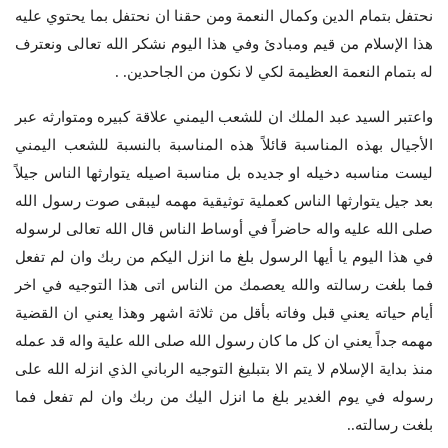
نحتفل بتمام الدين وكمال النعمة ومن حقنا ان نحتفل بما يحتوي عليه
هذا الإسلام من قيم ومبادئ وفي هذا اليوم نشكر الله تعالى ونعترف
له بتمام النعمة العظيمة لكي لا نكون من الجاحدين. .
واعتبر السيد عبد الملك ان للشعب اليمني علاقة كبيره ومتوارثه عبر
الأجيال بهذه المناسبة قائلاً هذه المناسبة بالنسبة للشعب اليمني
ليست مناسبه دخيله او جديده بل مناسبة اصيله يتوارثها الناس جيلاً
بعد جيل يتوارثها الناس كعملية توثيقية مهمه ليبقى صوت رسول الله
صلى الله عليه واله حاضراً في أوساط الناس قال الله تعالى لرسوله
في هذا اليوم يا أيها الرسول بلغ ما انزل اليكم من ربك وان لم تفعل
فما بلغت رسالته والله يعصمك من الناس اتى هذا التوجيه في اخر
أيام حياته يعني قبل وفاته بأقل من ثلاثة اشهر وهذا يعني ان القضية
مهمه جداً يعني ان كل ما كان رسول الله صلى الله علية واله قد عمله
منذ بداية الإسلام لا يتم الا بتبليغ التوجيه الرباني الذي انزله الله على
رسوله في يوم الغدير بلغ ما انزل اليك من ربك وان لم تفعل فما
بلغت رسالته..