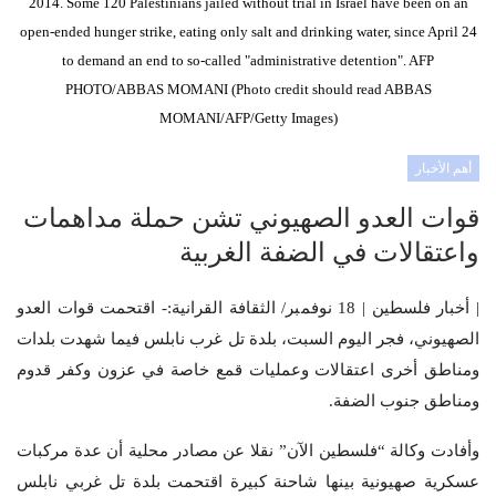
2014. Some 120 Palestinians jailed without trial in Israel have been on an
open-ended hunger strike, eating only salt and drinking water, since April 24
to demand an end to so-called "administrative detention". AFP
PHOTO/ABBAS MOMANI (Photo credit should read ABBAS
MOMANI/AFP/Getty Images)
أهم الأخبار
قوات العدو الصهيوني تشن حملة مداهمات
واعتقالات في الضفة الغربية
| أخبار فلسطين | 18 نوفمبر/ الثقافة القرانية:- اقتحمت قوات العدو
الصهيوني، فجر اليوم السبت، بلدة تل غرب نابلس فيما شهدت بلدات
ومناطق أخرى اعتقالات وعمليات قمع خاصة في عزون وكفر قدوم
ومناطق جنوب الضفة.
وأفادت وكالة “فلسطين الآن” نقلا عن مصادر محلية أن عدة مركبات
عسكرية صهيونية بينها شاحنة كبيرة اقتحمت بلدة تل غربي نابلس