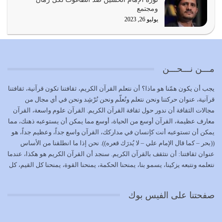
كل زمان…
ومجتمع
يوليو 19, 2026
يوليو 26, 2023
الوظيفة عبارة عن مسؤولية يجب النهوض بها كما ينبغي لكي
تتحقق الحقوق للجميع
يوليو 18, 2026
مـــن نـــحـــن
بعض صفات المتقين {الصَّابِرِينَ وَالصَّادِقِينَ وَالْقَانِتِينَ
يجب أن يكون همّنا هو ماذا؟ أن نتعلم القرآن الكريم، ثقافتنا تكون قرآنية، ثقافتنا
وَالْمُنْفِقِينَ…
قرآنية، عنوان حركتنا ونحن نتعلم ونُعلّم ونحن نُرْشِد ونحن في أي مجال من
يوليو 17, 2026
مجالات الثقافة أن ندور حول ثقافة القرآن الكريم. القرآن علوم واسعة، القرآن
معارف عظيمة، القرآن أوسع من الحياة، أوسع مما يمكن أن يستوعبه ذهنك، مما
الاعتصام بحبل الله أمر إلهي للمؤمنين وهو بمثابة سبب بينهم
يمكن أن تستوعبه أنت كإنسان في مداركك، القرآن واسع جداً، وعظيم جداً، هو
وبين الله يترتب عليه النصر…
((بحر – كما قال الإمام علي – لا يُدرَك قعره)). نحن إذا ما انطلقنا من الأساس
يوليو 16, 2026
عنوان ثقافتنا: أن نتثقف بالقرآن الكريم. سنجد أن القرآن الكريم هو هكذا، عندما
نتعلمه ونتبعه يزكينا، يسمو بنا، يمنحنا الحكمة، يمنحنا القوة، يمنحنا كل القيم، كل
إما أن نحاول أن نكون من أولياء الله فيتم على أيدينا ضرب
القيم التي لما ضاعت ضاعت الأمة بضياعها، كما هو حاصل الآن في وضع
أعدائه أو لا نكون فنُضرب من…
المسلمين، وفي وضع العرب بالذات. وشرف عظيم جداً لنا، ونتمنى أن نكون
يوليو 15, 2026
صفحتنا على الفيس بوك
بمستوى أن نثقف الآخرين بالقرآن الكريم، وأن نتثقف بثقافة القرآن الكريم
{ذَلِكَ فَضْلُ اللَّهِ يُؤْتِيهِ مَنْ يَشَاءُ وَاللَّهُ ذُو الْفَضْلِ الْعَظِيمِ} يؤتيه من يشاء، فنحن
نحاول أن نكون ممن يشاء الله أن يُؤتَوا هذا الفضل العظيم. لا تفكر إطلاقاً أن