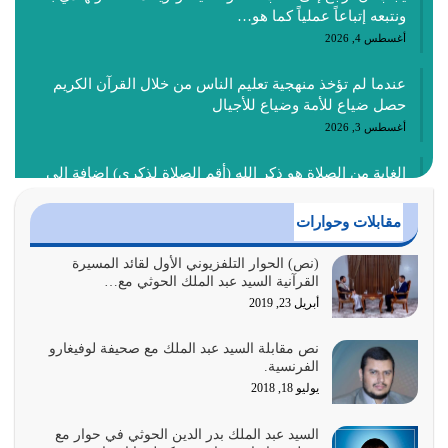
ونتبعه إتباعاً عملياً كما هو…
أغسطس 4, 2026
عندما لم تؤخذ منهجية تعليم الناس من خلال القرآن الكريم
حصل ضياع للأمة وضياع للأجيال
أغسطس 3, 2026
الغاية من الصلاة هو ذكر الله (أقم الصلاة لذكري) إضافة إلى
{وَأَعِدُّوا لَهُمْ مَا…
أغسطس 2, 2026
مقابلات وحوارات
السبب الرئيسي لشقاء الأمة الابتعاد عن كتاب الله والتعدي
(نص) الحوار التلفزيوني الأول لقائد المسيرة
القرآنية السيد عبد الملك الحوثي مع…
لحدود الله بالإضافات للدين
أبريل 23, 2019
أغسطس 1, 2026
نص مقابلة السيد عبد الملك مع صحيفة لوفيغارو
أبرز أسباب الشقاء هو الإعراض عن ذكر الله وعن هدى الله
الفرنسية.
المتمثل في القرآن الكريم
يوليو 18, 2018
يوليو 31, 2026
السيد عبد الملك بدر الدين الحوثي في حوار مع
أولياء الشيطان كلما كانوا أكثر ولاءً وطاعة للشيطان كلما كانوا