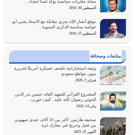
مجلة مقاربات سياسية يؤكد لسنا امتداد…
أكثر ضعفاً
أغسطس 30, 2016
يوليو 30, 2026
موقع أنصار الله يجري مقابلة مع الاستاذ يحيى أبو
وعد الله تعالى من يُقتل في سبيله بالحياة الأبدية والرزق
عواضة بمناسبة الذكرى السنوية…
والاستبشار والنجاة والخلود في…
أغسطس 15, 2016
يوليو 29, 2026
القرآن الكريم هو أهم مصدر لمعرفة رسول الله معرفة سيرته
متابعات وصحافة
معرفة شخصيته معرفة عظمته
يوليو 28, 2026
وثيقة استخباراتية تكشف عسكرة أمريكا لجزيرة
ميون بتواطؤ سعودي
هل نحن من الصالحين؟ قيِّم نفسك هنا اترك القرآن على أصله
فبراير 3, 2026
وأعرض نفسك، وأعرض ما لديك على…
يوليو 27, 2026
المشروع القرآني للشهيد القائد حسين بدر الدين
الحوثي رضوان الله عليه.. كيف حورب…
عندما يكون عدوك هو عدو الله معناه أن تكون نقاط الضعف
يناير 14, 2026
فيه كثيرة وسينصرك الله عليه إذا…
يوليو 26, 2026
صحيفة هآرتس: أكثر من 10 آلاف جندي صهيوني
بين قتيل وجريح في معارك غزة
أراد الله لهذه الأمة ان تكون خير امة أخرجت للناس بالنهوض
أكتوبر 31, 2025