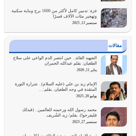
بالأمر بالمعروف والنهي عن…
يوليو 25, 2026
غزة: تدمير كامل لأكثر من 1600 برج وبناية سكنية
وتهجير مئات الآلاف قسرًا
سبتمبر 13, 2025
الدين الذي شرعه الله لا يجوز أن يخضع لآرائنا وأهوائنا
واجتهاداتنا لأننا سنختلف ونتفرق
يوليو 24, 2026
مقالات
أي أمة تتفرق في الدين وتتفرق في كيانها معناه أنها أصبحت
أمة عاجزة عن النهوض…
الشهيد القائد.. حين انتصر الدم الواعي على سلاح
الطغيان: بقلم عبدالله الحمران
يوليو 23, 2026
يناير 11, 2026
يجب أن نعود جميعاً الى القرآن وعندنا أخطاء جميعاً لنعتصم
بحبل الله جميعاً وليس كل…
الإمام زيد بن علي (عليه السلام).. شرارة الثورة
المتقدة في وجه الطغيان. بقلم:…
يوليو 22, 2026
يوليو 20, 2025
المُلك كله لله تعالى يؤتيه من يشاء وينزعه ممن يشاء ويعز من
محمد رسول الله ورحمته للعالمين.. (فبذلك
يشاء ويذل من يشاء
فليفرحوا). بقلم/ زيد الشُريف
يوليو 21, 2026
سبتمبر 27, 2023
{إِنَّ الدِّينَ عِنْدَ اللَّهِ الْإسْلامُ} الدين الذي شرعه الله للناس في
ثورة الإمام الحسين ضد الطاغوت لكل زمان