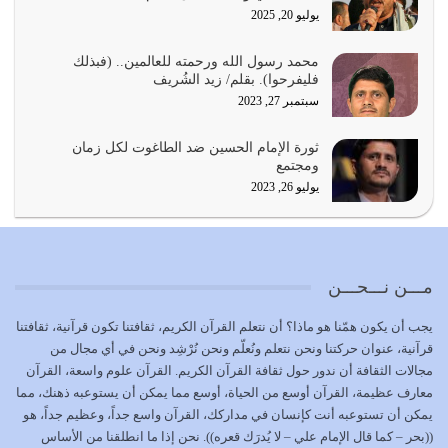
يوليو 20, 2025
المُلك كله لله تعالى يؤتيه من يشاء وينزعه ممن يشاء ويعز من
محمد رسول الله ورحمته للعالمين.. (فبذلك
يشاء ويذل من يشاء
فليفرحوا). بقلم/ زيد الشُريف
يوليو 21, 2026
سبتمبر 27, 2023
{إِنَّ الدِّينَ عِنْدَ اللَّهِ الْإسْلامُ} الدين الذي شرعه الله للناس في
ثورة الإمام الحسين ضد الطاغوت لكل زمان
كل زمان…
ومجتمع
يوليو 19, 2026
يوليو 26, 2023
الوظيفة عبارة عن مسؤولية يجب النهوض بها كما ينبغي لكي
تتحقق الحقوق للجميع
يوليو 18, 2026
مـــن نـــحـــن
بعض صفات المتقين {الصَّابِرِينَ وَالصَّادِقِينَ وَالْقَانِتِينَ
يجب أن يكون همّنا هو ماذا؟ أن نتعلم القرآن الكريم، ثقافتنا تكون قرآنية، ثقافتنا
وَالْمُنْفِقِينَ…
قرآنية، عنوان حركتنا ونحن نتعلم ونُعلّم ونحن نُرْشِد ونحن في أي مجال من
يوليو 17, 2026
مجالات الثقافة أن ندور حول ثقافة القرآن الكريم. القرآن علوم واسعة، القرآن
معارف عظيمة، القرآن أوسع من الحياة، أوسع مما يمكن أن يستوعبه ذهنك، مما
الاعتصام بحبل الله أمر إلهي للمؤمنين وهو بمثابة سبب بينهم
يمكن أن تستوعبه أنت كإنسان في مداركك، القرآن واسع جداً، وعظيم جداً، هو
وبين الله يترتب عليه النصر…
((بحر – كما قال الإمام علي – لا يُدرَك قعره)). نحن إذا ما انطلقنا من الأساس
يوليو 16, 2026