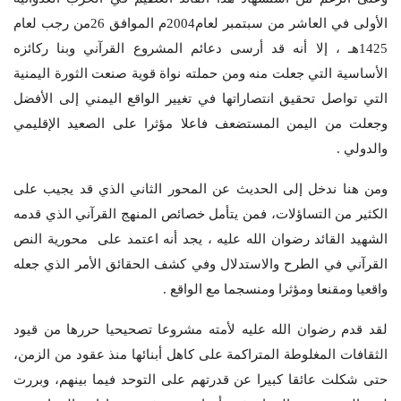
الأولى في العاشر من سبتمبر لعام2004م الموافق 26من رجب لعام
1425هـ ، إلا أنه قد أرسى دعائم المشروع القرآني وبنا ركائزه
الأساسية التي جعلت منه ومن حملته نواة قوية صنعت الثورة اليمنية
التي تواصل تحقيق انتصاراتها في تغيير الواقع اليمني إلى الأفضل
وجعلت من اليمن المستضعف فاعلا مؤثرا على الصعيد الإقليمي
والدولي .
ومن هنا ندخل إلى الحديث عن المحور الثاني الذي قد يجيب على
الكثير من التساؤلات، فمن يتأمل خصائص المنهج القرآني الذي قدمه
الشهيد القائد رضوان الله عليه ، يجد أنه اعتمد على محورية النص
القرآني في الطرح والاستدلال وفي كشف الحقائق الأمر الذي جعله
واقعيا ومقنعا ومؤثرا ومنسجما مع الواقع .
لقد قدم رضوان الله عليه لأمته مشروعا تصحيحيا حررها من قيود
الثقافات المغلوطة المتراكمة على كاهل أبنائها منذ عقود من الزمن،
حتى شكلت عائقا كبيرا عن قدرتهم على التوحد فيما بينهم، وبررت