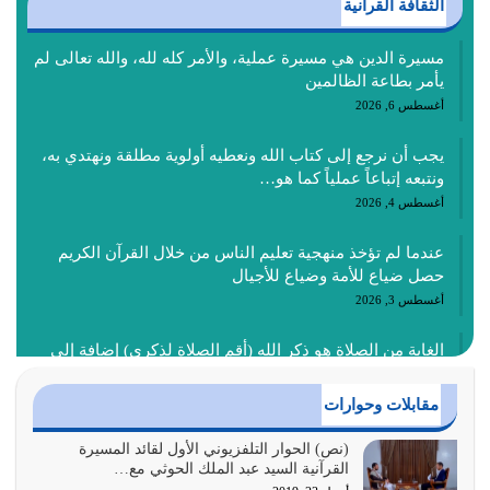
الثقافة القرآنية
مسيرة الدين هي مسيرة عملية، والأمر كله لله، والله تعالى لم
يأمر بطاعة الظالمين
أغسطس 6, 2026
يجب أن نرجع إلى كتاب الله ونعطيه أولوية مطلقة ونهتدي به،
ونتبعه إتباعاً عملياً كما هو…
أغسطس 4, 2026
عندما لم تؤخذ منهجية تعليم الناس من خلال القرآن الكريم
حصل ضياع للأمة وضياع للأجيال
أغسطس 3, 2026
الغاية من الصلاة هو ذكر الله (أقم الصلاة لذكري) إضافة إلى
{وَأَعِدُّوا لَهُمْ مَا…
أغسطس 2, 2026
مقابلات وحوارات
السبب الرئيسي لشقاء الأمة الابتعاد عن كتاب الله والتعدي
(نص) الحوار التلفزيوني الأول لقائد المسيرة
القرآنية السيد عبد الملك الحوثي مع…
لحدود الله بالإضافات للدين