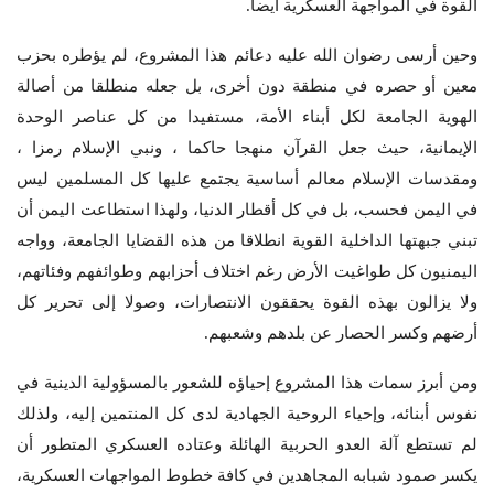
القوة في المواجهة العسكرية أيضا.
وحين أرسى رضوان الله عليه دعائم هذا المشروع، لم يؤطره بحزب
معين أو حصره في منطقة دون أخرى، بل جعله منطلقا من أصالة
الهوية الجامعة لكل أبناء الأمة، مستفيدا من كل عناصر الوحدة
الإيمانية، حيث جعل القرآن منهجا حاكما ، ونبي الإسلام رمزا ،
ومقدسات الإسلام معالم أساسية يجتمع عليها كل المسلمين ليس
في اليمن فحسب، بل في كل أقطار الدنيا، ولهذا استطاعت اليمن أن
تبني جبهتها الداخلية القوية انطلاقا من هذه القضايا الجامعة، وواجه
اليمنيون كل طواغيت الأرض رغم اختلاف أحزابهم وطوائفهم وفئاتهم،
ولا يزالون بهذه القوة يحققون الانتصارات، وصولا إلى تحرير كل
أرضهم وكسر الحصار عن بلدهم وشعبهم.
ومن أبرز سمات هذا المشروع إحياؤه للشعور بالمسؤولية الدينية في
نفوس أبنائه، وإحياء الروحية الجهادية لدى كل المنتمين إليه، ولذلك
لم تستطع آلة العدو الحربية الهائلة وعتاده العسكري المتطور أن
يكسر صمود شبابه المجاهدين في كافة خطوط المواجهات العسكرية،