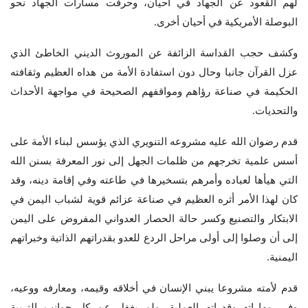
لهم القعود عن الجهاد في أحيان، وحرفت مسارات الجهاد نحو
البوصلة الأمريكية في أحيان أخرى.
وكشف حجب القداسة الزائفة عن الموروث الديني الخاطئ الذي
عزل القرآن جانبا وحال دون استفادة الأمة من هداه العظيم وثقافته
الحكيمة في صناعة رؤاهم ومواقفهم الصحيحة في مواجهة الأحداث
والتحديات.
قدم رضوان الله عليه مشروعه التنويري الذي يؤسس لبناء الأمة على
أسس علمية تخرجهم من ظلمات الجهل إلى نور المعرفة بسنن الله
التي هيأها لعباده وأمرهم بتسخيرها في طاعته وفي إقامة دينه، وقد
كان لهذا الأمر أثره العظيم في صناعة عزائم قوية لشباب اليمن في
الابتكار والتصنيع وكسر حالة الحصار العدواني المفروض على اليمن
إلى أن وصلوا إلى أولى مراحل الردع للعدو بقدراتهم الذاتية وخبراتهم
اليمنية.
قدم لأمته مشروعا يبني الإنسان في أخلاقه وقيمه، ومعارفه ووعيه،
وفي مهاراته وقدراته العملية، ولم يغفل عن كل جوانب التربية