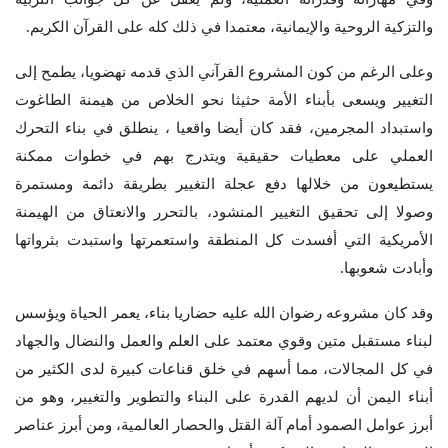
والتزكية الروحية والإيمانية، معتمدا في ذلك كله على القرآن الكريم.
وعلى الرغم من كون المشروع القرآني الذي قدمه نهضويا، يطمح إلى
التغيير ويسعى بأبناء الأمة حثيثا نحو الخلاص من هيمنة الطاغوت
واستبداد المجرمين، فقد كان أيضا واقعيا ، ينطلق في بناء التحرك
العملي على معطيات حقيقية ويتدرج بهم في خطوات ممكنة
يستطيعون من خلالها دفع عجلة التغيير بطريقة دائمة ومستمرة
وصولا إلى تحقيق التغيير المنشود، بالتحرر والانعتاق من الهيمنة
الأمريكية التي أفسدت كل المنطقة واستعمرتها واستبدت بثرواتها
وأبادت شعوبها.
وقد كان مشروعه رضوان الله عليه حضاريا بناء، يعمر الحياة ويؤسس
لبناء مستقبل متين وقوي معتمد على العلم والعمل والنضال والجهاد
في كل المجالات، مما أسهم في خلق قناعات كبيرة لدى الكثير من
أبناء اليمن أن لديهم القدرة على البناء والتطوير والتغيير، وهو من
أبرز عوامل الصمود أمام آلة القتل والحصار العالمية، ومن أبرز عناصر