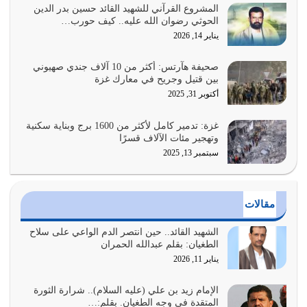
يوليو 27, 2026
المشروع القرآني للشهيد القائد حسين بدر الدين
الحوثي رضوان الله عليه.. كيف حورب…
عندما يكون عدوك هو عدو الله معناه أن تكون نقاط الضعف
يناير 14, 2026
فيه كثيرة وسينصرك الله عليه إذا…
يوليو 26, 2026
صحيفة هآرتس: أكثر من 10 آلاف جندي صهيوني
بين قتيل وجريح في معارك غزة
أراد الله لهذه الأمة ان تكون خير امة أخرجت للناس بالنهوض
أكتوبر 31, 2025
بالأمر بالمعروف والنهي عن…
يوليو 25, 2026
غزة: تدمير كامل لأكثر من 1600 برج وبناية سكنية
وتهجير مئات الآلاف قسرًا
سبتمبر 13, 2025
الدين الذي شرعه الله لا يجوز أن يخضع لآرائنا وأهوائنا
واجتهاداتنا لأننا سنختلف ونتفرق
يوليو 24, 2026
مقالات
أي أمة تتفرق في الدين وتتفرق في كيانها معناه أنها أصبحت
أمة عاجزة عن النهوض…
الشهيد القائد.. حين انتصر الدم الواعي على سلاح
الطغيان: بقلم عبدالله الحمران
يوليو 23, 2026
يناير 11, 2026
يجب أن نعود جميعاً الى القرآن وعندنا أخطاء جميعاً لنعتصم
بحبل الله جميعاً وليس كل…
الإمام زيد بن علي (عليه السلام).. شرارة الثورة
المتقدة في وجه الطغيان. بقلم:…
يوليو 22, 2026