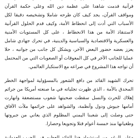
قرآنية قدمت شاهدا على عظمة دين الله وعلى حكمة القرآن
ومواقف القرآن، يجد كيف كان طرحه شاملا وتشخيصه دقيقا لكل
الأسباب التي أدت إلى انحطاط الأمة، وكيف قدم الحلول القرآنية
لاستنقاذ الأمة من هذا الانحطاط ، على كل المستويات الأمنية
والعسكرية والاقتصادية والسياسية والدينية، في تحرك جهادي شامل
يعزز بعضه حضور البعض الآخر، ويشكل كل جانب من جوانبه ، حلا
عمليا للجانب الآخر في كل المعوقات أو الصعوبات التي من المحتمل
أن تواجه هذا المشروع في صراعه مع الاستكبار العالمي.
تحرك الشهيد القائد من دافع الشعور بالمسؤولية لمواجهة الخطر
المحدق بالأمة ، الذي ظهرت تجلياته في ما صنعته أمريكا من جرائم
إهلاك للحرث والنسل سقطت ضحيتها شعوب مستضعفة وانهارت
أمامها جيوش ودول وأنظمة، والشواهد على جرائمها ملأت الآفاق
حتى وصلت إلى شعبنا اليمني المظلوم الذي يعاني من جبروتها
وطغيانها منذ خمسة أعوام قتلا وتجويعا وحصارا.
وعلى الرغم من استشهاد هذا القائد العظيم في الحرب العدوانية