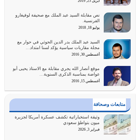
أبريل 23, 2019
أغسطس 1, 2026
نص مقابلة السيد عبد الملك مع صحيفة لوفيغارو
أبرز أسباب الشقاء هو الإعراض عن ذكر الله وعن هدى الله
الفرنسية.
المتمثل في القرآن الكريم
يوليو 18, 2018
يوليو 31, 2026
السيد عبد الملك بدر الدين الحوثي في حوار مع
أولياء الشيطان كلما كانوا أكثر ولاءً وطاعة للشيطان كلما كانوا
مجلة مقاربات سياسية يؤكد لسنا امتداد…
أكثر ضعفاً
أغسطس 30, 2016
يوليو 30, 2026
موقع أنصار الله يجري مقابلة مع الاستاذ يحيى أبو
وعد الله تعالى من يُقتل في سبيله بالحياة الأبدية والرزق
عواضة بمناسبة الذكرى السنوية…
والاستبشار والنجاة والخلود في…
أغسطس 15, 2016
يوليو 29, 2026
القرآن الكريم هو أهم مصدر لمعرفة رسول الله معرفة سيرته
متابعات وصحافة
معرفة شخصيته معرفة عظمته
يوليو 28, 2026
وثيقة استخباراتية تكشف عسكرة أمريكا لجزيرة
ميون بتواطؤ سعودي
هل نحن من الصالحين؟ قيِّم نفسك هنا اترك القرآن على أصله
فبراير 3, 2026
وأعرض نفسك، وأعرض ما لديك على…