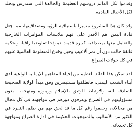
وقدموا لكل العالم دروسهم العظيمة والخالدة التي ستدرس وتخلد
لكل الأجيال القادمة.
وقد كان هذا المشروع متميزا باستباقية الرؤية ومصداقيتها، مما جعل
قادة اليمن هم الأقدر على فهم ملابسات المؤامرات الخارجية
والتعامل معها بمصداقية كبيرة قدمت نموذجا تفاوضيا راقيا، وبحكمة
فائقة حالت دون أن تمر ألاعيب وحيل وخدع المنظومة العالمية عليهم
في كل جولات الصراع.
لقد تمكن هذا القائد العظيم من إحياء المفاهيم الإيمانية الواعية لدى
أبناء الشعب اليمني، فانطلقوا مستبصرين وفق مبدأ الولاية الصحيحة
الصادقة لله، والارتباط الوثيق بالإسلام ورموزه ومنهجه، يعون
مسؤوليتهم في الصراع ويعرفون دورهم في مواجهته في كل مجال
من مجالاته، وحققوا رغم كل ما قد لحق بهم من ظلم، التفرد في
الكثير من الأساليب والمنهجيات الحكيمة في إدارة الصراع ومواجهة
كل تحدياته.