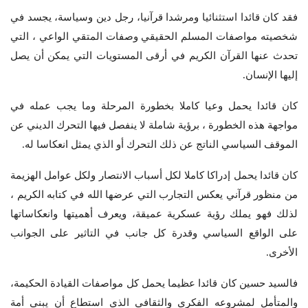
فقد كان قائدا استثنائيا ومرشدا قرآنيا، رجل دين وسياسة، يجسد في
شخصيته مواصفات المسلم الحقيقي وصفات المتقي الواعي ، التي
تحدث عنها القرآن الكريم في أرقى المستويات التي يمكن أن يصل
إليها الإنسان.
كان قائدا يحمل وعيا كاملا بخطورة المرحلة وما يجب عمله في
مواجهة هذه الخطورة ، برؤية شاملة لا ينفصل فيها التحرك الديني عن
الموقف السياسي الناتج عن ذلك التحرك أو الذي يمثل انعكاسا له.
كان قائدا يحمل إدراكا كاملا لكل أسباب الانتصار ولكل عوامل الهزيمة
من منظور قرآني يعكس التجارب التي عرضها الله في كتابه الكريم ،
لذلك فهو يملك رؤية عسكرية عميقة، ويعرف أهميتها وانعكاساتها
على الواقع السياسي وقدرة كل جانب في التاثير على الجوانب
الأخرى.
فالسيد حسين كان قائدا عظيما يحمل كل مواصفات القيادة الحكيمة،
والمتأمل لمشروعه الفكري والثقافي الذي استطاع أن يبني أمة