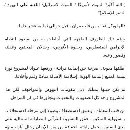
[ الله أكبر/ الموت لأمريكا / الموت لإسرائيل/ اللعنة على اليهود /
النصر للإسلام]”
قالها وبكل ثقة ، من قلب مران ، قبل حوالي ثمانية عشر عاما..
ورغم تلك الظروف القاهرة التي أحاطت به من سطوة النظام
الإجرامي المتغطرس، وجفوة الأقربين، وخذلان المجتمع وغفلته
وقصور وعيه.
أطلقها مدوية، صرخة حق إيمانية قرآنية ، ورفعها عنوانا لمشروع ثورة
يمنية المنبع إيمانية الهوية، إسلامية الأصالة مبادئا وقيم وأخلاقا.
لم يكن حينها يمتلك أدنى مقومات النهوض والمواجهة.. لكن هذا
المشروع واجه كل الصعوبات والتحديات وتجاوزها في كل المراحل.
من قلب المعاناة ، وعمق الاستضعاف وصولا إلى مرحلة الاستخلاف ،
ومسؤولية التمكين.. حقق المشروع القرآني انتصاراته المتتالية على
مدى السنين، يحمل راياته الخفاقة من يمن الإيمان رجال أباة ، منهم