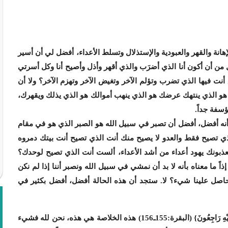
انة والقهر والعبودية والإستذلال وتسلط الأعداء، أفضل لي أن أسير
من أن أكون أنا الذي أضرَب والذي أقهر وأذل وأصيح أنا وكل أسرتي
 فيها الذي تضرب وتؤلم الآخر وتغيض الآخر وتهزم الآخر؟ ولا أن
ك هو الذي ينتهك عرضك هو الذي ينهب أموالك هو الذي يذلك ويقهرك،
سفة جداً.
 أنه أفضل، أفضل أن تصبر في سبيل الله هو الصبر الذي هو في مقام
ي تصيح فقط والعدو لا يصيح منك أنت الذي تصيح أنت بيتك دمروه
عذبونك يهود أعداء من أشد الأعداء، ألست أنت الذي تصيح لوحدك؟
 ما معناه بأنه لا بد أن نمشي في سبيل الله ونصبر أننا إذا لم نكن
اصل علينا شيء؟ لا. ستجد أن هذه الحالة أفضل، أفضل بكثير في
{وَبَشِّرِ الصَّابِرِينَ الَّذِينَ إِذَا أَصَابَتْهُمْ مُصِيبَةٌ قَالُوا إِنَّا لِلَّهِ وَإِنَّا إِلَيْهِ رَاجِعُونَ} (البقرة:155ـ156) هذه الخلاصة هي هذه، نحن لله فشيء