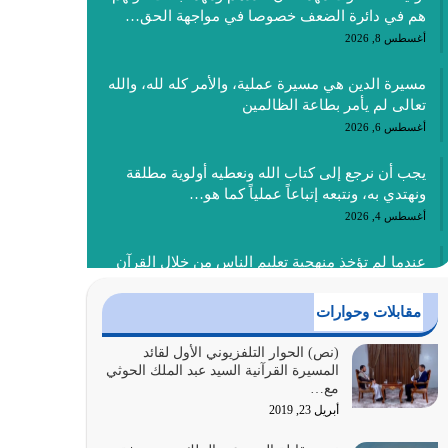
هم في دائرة الضعف خصوصا في مواجهة الحق…
أغسطس 8, 2026
مسيرة الدين هي مسيرة عملية، والأمر كله لله، والله
تعالى لم يأمر بطاعة الظالمين
أغسطس 6, 2026
يجب أن نرجع إلى كتاب الله ونعطيه أولوية مطلقة
ونهتدي به، ونتبعه إتباعاً عملياً كما هو…
أغسطس 4, 2026
عندما لم تؤخذ منهجية تعليم الناس من خلال القرآن
الكريم حصل ضياع للأمة وضياع للأجيال
أغسطس 3, 2026
مقابلات وحوارات
الغاية من الصلاة هو ذكر الله (أقم الصلاة لذكري)
(نص) الحوار التلفزيوني الأول لقائد
المسيرة القرآنية السيد عبد الملك الحوثي
إضافة إلى {وَأَعِدُّوا لَهُمْ مَا…
مع…
أغسطس 2, 2026
أبريل 23, 2019
السبب الرئيسي لشقاء الأمة الابتعاد عن كتاب الله