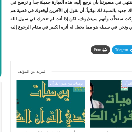
ي في مسيرتنا بأن نرجع إليه، هذه العبارة جميلة جداً و ترسخ في
اك جديد بالنسبة لك نهائياً، أن نقول إن الآخرين أوقعوك في قضية هم
كت ستخلََّد، وأنهم سيعذبونك، لكن إذا أنت لم تتحرك في سبيل الله
تي ونحن في سبيله هو مما يجعل له أثره الكبير في مقام الرجوع إليه
Print
Telegram
المزيد عن المؤلف
لقرآن
يوميات من هدي القرآن