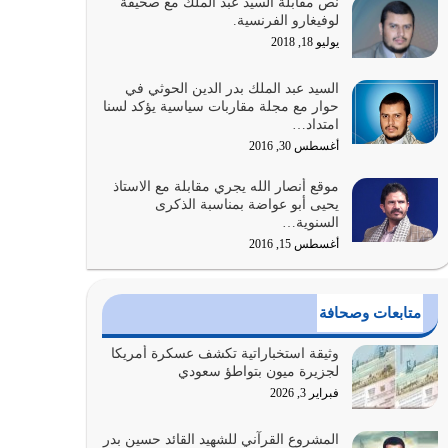
نص مقابلة السيد عبد الملك مع صحيفة
والتعدي لحدود الله بالإضافات للدين
لوفيغارو الفرنسية.
أغسطس 1, 2026
يوليو 18, 2018
أبرز أسباب الشقاء هو الإعراض عن ذكر الله وعن هدى
السيد عبد الملك بدر الدين الحوثي في
الله المتمثل في القرآن الكريم
حوار مع مجلة مقاربات سياسية يؤكد لسنا
امتداد…
يوليو 31, 2026
أغسطس 30, 2016
أولياء الشيطان كلما كانوا أكثر ولاءً وطاعة للشيطان
موقع أنصار الله يجري مقابلة مع الاستاذ
كلما كانوا أكثر ضعفاً
يحيى أبو عواضة بمناسبة الذكرى
يوليو 30, 2026
السنوية…
أغسطس 15, 2016
وعد الله تعالى من يُقتل في سبيله بالحياة الأبدية
والرزق والاستبشار والنجاة والخلود في…
يوليو 29, 2026
متابعات وصحافة
القرآن الكريم هو أهم مصدر لمعرفة رسول الله معرفة
وثيقة استخباراتية تكشف عسكرة أمريكا
سيرته معرفة شخصيته معرفة عظمته
لجزيرة ميون بتواطؤ سعودي
يوليو 28, 2026
فبراير 3, 2026
هل نحن من الصالحين؟ قيِّم نفسك هنا اترك القرآن
المشروع القرآني للشهيد القائد حسين بدر