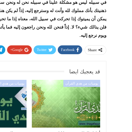
في سبيله ليس هو مشكلة علينا في سبيله نحن له ونحن سننته
ذهنيتك بأنك مملوك لله وأنت له وسترجع إليه، إذاً لم يكن هن
يمكن أن يميتوك إذا تحركت في سبيل الله، معناه إذا ما تحر
فلن ينالك شيء؟ لا. إذاً فنحن لله ونحن راجعون إليه فما يأ
ويوم نرجع إليه.
Google+
Twitter
Facebook
Share
قد يعجبك ايضا
يوميات من هدي القرآن
يوميات من هدي ا