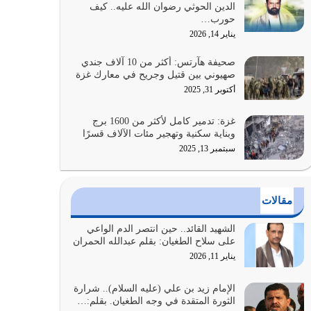
الدين الحوثي رضوان الله عليه.. كيف
على أصله وأعرض نفسك، وأعرض ما لديك على…
حورب…
يوليو 27, 2026
يناير 14, 2026
عندما يكون عدوك هو عدو الله معناه أن تكون نقاط
صحيفة هآرتس: أكثر من 10 آلاف جندي
الضعف فيه كثيرة وسينصرك الله عليه إذا…
صهيوني بين قتيل وجريح في معارك غزة
يوليو 26, 2026
أكتوبر 31, 2025
أراد الله لهذه الأمة ان تكون خير امة أخرجت للناس
غزة: تدمير كامل لأكثر من 1600 برج
بالنهوض بالأمر بالمعروف والنهي عن…
وبناية سكنية وتهجير مئات الآلاف قسرًا
يوليو 25, 2026
سبتمبر 13, 2025
الدين الذي شرعه الله لا يجوز أن يخضع لآرائنا وأهوائنا
واجتهاداتنا لأننا سنختلف ونتفرق
مقالات
يوليو 24, 2026
الشهيد القائد.. حين انتصر الدم الواعي
أي أمة تتفرق في الدين وتتفرق في كيانها معناه أنها
على سلاح الطغيان: بقلم عبدالله الحمران
أصبحت أمة عاجزة عن النهوض…
يناير 11, 2026
يوليو 23, 2026
الإمام زيد بن علي (عليه السلام).. شرارة
الثورة المتقدة في وجه الطغيان. بقلم:…
يجب أن نعود جميعاً الى القرآن وعندنا أخطاء جميعاً