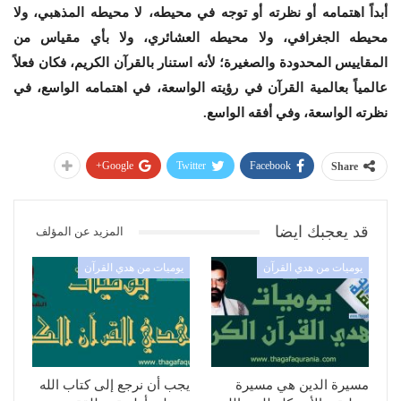
أبداً اهتمامه أو نظرته أو توجه في محيطه، لا محيطه المذهبي، ولا
محيطه الجغرافي، ولا محيطه العشائري، ولا بأي مقياس من
المقاييس المحدودة والصغيرة؛ لأنه استنار بالقرآن الكريم، فكان فعلاً
عالمياً بعالمية القرآن في رؤيته الواسعة، في اهتمامه الواسع، في
نظرته الواسعة، وفي أفقه الواسع.
Google+
Twitter
Facebook
Share
قد يعجبك ايضا
المزيد عن المؤلف
يوميات من هدي القرآن
يوميات من هدي القرآن
مسيرة الدين هي مسيرة
يجب أن نرجع إلى كتاب الله