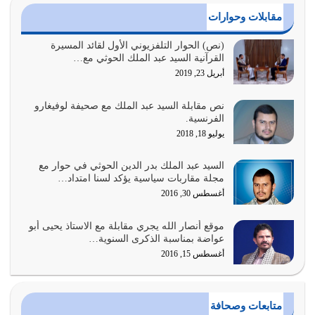
أغسطس 2, 2026
مقابلات وحوارات
السبب الرئيسي لشقاء الأمة الابتعاد عن كتاب الله والتعدي
(نص) الحوار التلفزيوني الأول لقائد المسيرة
القرآنية السيد عبد الملك الحوثي مع…
لحدود الله بالإضافات للدين
أبريل 23, 2019
أغسطس 1, 2026
نص مقابلة السيد عبد الملك مع صحيفة لوفيغارو
أبرز أسباب الشقاء هو الإعراض عن ذكر الله وعن هدى الله
الفرنسية.
المتمثل في القرآن الكريم
يوليو 18, 2018
يوليو 31, 2026
السيد عبد الملك بدر الدين الحوثي في حوار مع
أولياء الشيطان كلما كانوا أكثر ولاءً وطاعة للشيطان كلما كانوا
مجلة مقاربات سياسية يؤكد لسنا امتداد…
أكثر ضعفاً
أغسطس 30, 2016
يوليو 30, 2026
موقع أنصار الله يجري مقابلة مع الاستاذ يحيى أبو
وعد الله تعالى من يُقتل في سبيله بالحياة الأبدية والرزق
عواضة بمناسبة الذكرى السنوية…
والاستبشار والنجاة والخلود في…
أغسطس 15, 2016
يوليو 29, 2026
القرآن الكريم هو أهم مصدر لمعرفة رسول الله معرفة سيرته
متابعات وصحافة
معرفة شخصيته معرفة عظمته