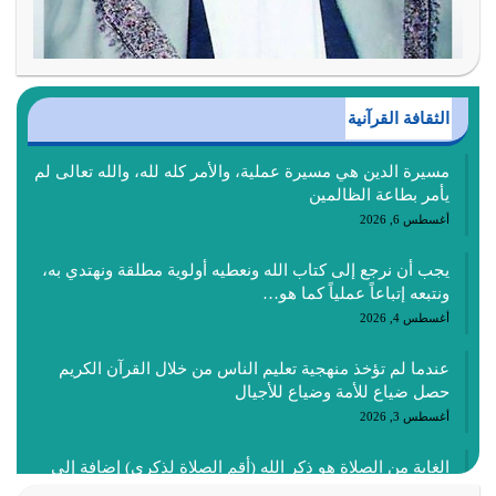
الثقافة القرآنية
مسيرة الدين هي مسيرة عملية، والأمر كله لله، والله تعالى لم
يأمر بطاعة الظالمين
أغسطس 6, 2026
يجب أن نرجع إلى كتاب الله ونعطيه أولوية مطلقة ونهتدي به،
ونتبعه إتباعاً عملياً كما هو…
أغسطس 4, 2026
عندما لم تؤخذ منهجية تعليم الناس من خلال القرآن الكريم
حصل ضياع للأمة وضياع للأجيال
أغسطس 3, 2026
الغاية من الصلاة هو ذكر الله (أقم الصلاة لذكري) إضافة إلى
{وَأَعِدُّوا لَهُمْ مَا…