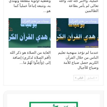
عملية، والأمر كله لله، والله
ونعطيه أولوية مطلقة ونهتدي
تعالى لم يأمر بطاعة
به، ونتبعه إتباعاً عملياً كما
الظالمين
هو…
يوميات من هدي القرآن
يوميات من هدي القرآن
عندما لم تؤخذ منهجية تعليم
الغاية من الصلاة هو ذكر الله
الناس من خلال القرآن
(أقم الصلاة لذكري) إضافة
الكريم حصل ضياع للأمة
إلى {وَأَعِدُّوا لَهُمْ مَا…
وضياع للأجيال
السابق
التالي