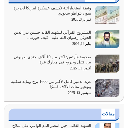
يوليو 28, 2026
وثيقة استخباراتية تكشف عسكرة أمريكا لجزيرة
ميون بتواطؤ سعودي
هل نحن من الصالحين؟ قيِّم نفسك هنا اترك القرآن على أصله
فبراير 3, 2026
وأعرض نفسك، وأعرض ما لديك على…
يوليو 27, 2026
المشروع القرآني للشهيد القائد حسين بدر الدين
الحوثي رضوان الله عليه.. كيف حورب…
عندما يكون عدوك هو عدو الله معناه أن تكون نقاط الضعف
يناير 14, 2026
فيه كثيرة وسينصرك الله عليه إذا…
يوليو 26, 2026
صحيفة هآرتس: أكثر من 10 آلاف جندي صهيوني
بين قتيل وجريح في معارك غزة
أراد الله لهذه الأمة ان تكون خير امة أخرجت للناس بالنهوض
أكتوبر 31, 2025
بالأمر بالمعروف والنهي عن…
يوليو 25, 2026
غزة: تدمير كامل لأكثر من 1600 برج وبناية سكنية
وتهجير مئات الآلاف قسرًا
سبتمبر 13, 2025
الدين الذي شرعه الله لا يجوز أن يخضع لآرائنا وأهوائنا
واجتهاداتنا لأننا سنختلف ونتفرق
يوليو 24, 2026
مقالات
أي أمة تتفرق في الدين وتتفرق في كيانها معناه أنها أصبحت
أمة عاجزة عن النهوض…
الشهيد القائد.. حين انتصر الدم الواعي على سلاح