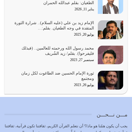
الطغيان: بقلم عبدالله الحمران
يوليو 23, 2026
يناير 11, 2026
يجب أن نعود جميعاً الى القرآن وعندنا أخطاء جميعاً لنعتصم
بحبل الله جميعاً وليس كل…
الإمام زيد بن علي (عليه السلام).. شرارة الثورة
المتقدة في وجه الطغيان. بقلم:…
يوليو 22, 2026
يوليو 20, 2025
المُلك كله لله تعالى يؤتيه من يشاء وينزعه ممن يشاء ويعز من
محمد رسول الله ورحمته للعالمين.. (فبذلك
يشاء ويذل من يشاء
فليفرحوا). بقلم/ زيد الشُريف
يوليو 21, 2026
سبتمبر 27, 2023
{إِنَّ الدِّينَ عِنْدَ اللَّهِ الْإسْلامُ} الدين الذي شرعه الله للناس في
ثورة الإمام الحسين ضد الطاغوت لكل زمان
كل زمان…
ومجتمع
يوليو 19, 2026
يوليو 26, 2023
الوظيفة عبارة عن مسؤولية يجب النهوض بها كما ينبغي لكي
تتحقق الحقوق للجميع
يوليو 18, 2026
مـــن نـــحـــن
بعض صفات المتقين {الصَّابِرِينَ وَالصَّادِقِينَ وَالْقَانِتِينَ
يجب أن يكون همّنا هو ماذا؟ أن نتعلم القرآن الكريم، ثقافتنا تكون قرآنية، ثقافتنا
وَالْمُنْفِقِينَ…