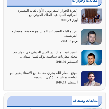
مقابلات وحوارات
السبب الرئيسي لشقاء الأمة الابتعاد عن كتاب الله والتعدي
(نص) الحوار التلفزيوني الأول لقائد المسيرة
القرآنية السيد عبد الملك الحوثي مع…
لحدود الله بالإضافات للدين
أبريل 23, 2019
أغسطس 1, 2026
نص مقابلة السيد عبد الملك مع صحيفة لوفيغارو
أبرز أسباب الشقاء هو الإعراض عن ذكر الله وعن هدى الله
الفرنسية.
المتمثل في القرآن الكريم
يوليو 18, 2018
يوليو 31, 2026
السيد عبد الملك بدر الدين الحوثي في حوار مع
أولياء الشيطان كلما كانوا أكثر ولاءً وطاعة للشيطان كلما كانوا
مجلة مقاربات سياسية يؤكد لسنا امتداد…
أكثر ضعفاً
أغسطس 30, 2016
يوليو 30, 2026
موقع أنصار الله يجري مقابلة مع الاستاذ يحيى أبو
وعد الله تعالى من يُقتل في سبيله بالحياة الأبدية والرزق
عواضة بمناسبة الذكرى السنوية…
والاستبشار والنجاة والخلود في…
أغسطس 15, 2016
يوليو 29, 2026
القرآن الكريم هو أهم مصدر لمعرفة رسول الله معرفة سيرته
متابعات وصحافة
معرفة شخصيته معرفة عظمته
يوليو 28, 2026