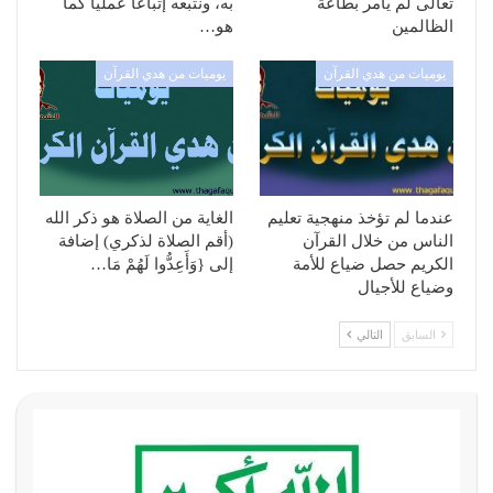
تعالى لم يأمر بطاعة
به، ونتبعه إتباعاً عملياً كما
الظالمين
هو…
يوميات من هدي القرآن
يوميات من هدي القرآن
عندما لم تؤخذ منهجية تعليم
الغاية من الصلاة هو ذكر الله
الناس من خلال القرآن
(أقم الصلاة لذكري) إضافة
الكريم حصل ضياع للأمة
إلى {وَأَعِدُّوا لَهُمْ مَا…
وضياع للأجيال
السابق
التالي