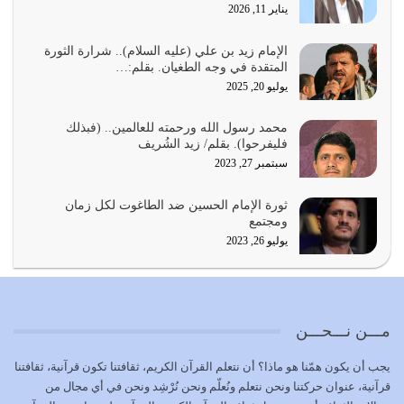
يناير 11, 2026
يجب أن نعود جميعاً الى القرآن وعندنا أخطاء جميعاً لنعتصم
بحبل الله جميعاً وليس كل…
الإمام زيد بن علي (عليه السلام).. شرارة الثورة
المتقدة في وجه الطغيان. بقلم:…
يوليو 22, 2026
يوليو 20, 2025
المُلك كله لله تعالى يؤتيه من يشاء وينزعه ممن يشاء ويعز من
محمد رسول الله ورحمته للعالمين.. (فبذلك
يشاء ويذل من يشاء
فليفرحوا). بقلم/ زيد الشُريف
يوليو 21, 2026
سبتمبر 27, 2023
{إِنَّ الدِّينَ عِنْدَ اللَّهِ الْإسْلامُ} الدين الذي شرعه الله للناس في
ثورة الإمام الحسين ضد الطاغوت لكل زمان
كل زمان…
ومجتمع
يوليو 19, 2026
يوليو 26, 2023
الوظيفة عبارة عن مسؤولية يجب النهوض بها كما ينبغي لكي
تتحقق الحقوق للجميع
يوليو 18, 2026
مـــن نـــحـــن
بعض صفات المتقين {الصَّابِرِينَ وَالصَّادِقِينَ وَالْقَانِتِينَ
يجب أن يكون همّنا هو ماذا؟ أن نتعلم القرآن الكريم، ثقافتنا تكون قرآنية، ثقافتنا
وَالْمُنْفِقِينَ…
قرآنية، عنوان حركتنا ونحن نتعلم ونُعلّم ونحن نُرْشِد ونحن في أي مجال من
يوليو 17, 2026