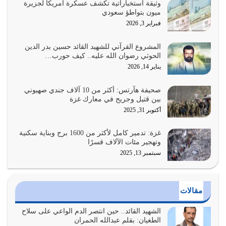
وثيقة استخباراتية تكشف عسكرة أمريكا لجزيرة
ميون بتواطؤ سعودي
هل نحن من الصالحين؟ قيِّم نفسك هنا اترك القرآن على أصله
فبراير 3, 2026
وأعرض نفسك، وأعرض ما لديك على…
يوليو 27, 2026
المشروع القرآني للشهيد القائد حسين بدر الدين
الحوثي رضوان الله عليه.. كيف حورب…
عندما يكون عدوك هو عدو الله معناه أن تكون نقاط الضعف
يناير 14, 2026
فيه كثيرة وسينصرك الله عليه إذا…
يوليو 26, 2026
صحيفة هآرتس: أكثر من 10 آلاف جندي صهيوني
بين قتيل وجريح في معارك غزة
أراد الله لهذه الأمة ان تكون خير امة أخرجت للناس بالنهوض
أكتوبر 31, 2025
بالأمر بالمعروف والنهي عن…
يوليو 25, 2026
غزة: تدمير كامل لأكثر من 1600 برج وبناية سكنية
وتهجير مئات الآلاف قسرًا
سبتمبر 13, 2025
الدين الذي شرعه الله لا يجوز أن يخضع لآرائنا وأهوائنا
واجتهاداتنا لأننا سنختلف ونتفرق
يوليو 24, 2026
مقالات
أي أمة تتفرق في الدين وتتفرق في كيانها معناه أنها أصبحت
أمة عاجزة عن النهوض…
الشهيد القائد.. حين انتصر الدم الواعي على سلاح
الطغيان: بقلم عبدالله الحمران
يوليو 23, 2026