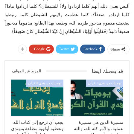
أليس يعني ذلك أنهم كلما ازدادوا ولاءً للشيطان؟ كلما ازدادوا ماذا؟
كلما ازدادوا ضعفاً؟. كلما عظمت ولايتهم للشيطان كلما ارتبطوا
بضعيف مذموم مدحور طرده الله، وطبعه بهذا الطابع: مذموماً مدحوراً
ضعيفاً ذليلاً {فَقَاتِلُوا أَوْلِيَاءَ الشَّيْطَانِ إِنَّ كَيْدَ الشَّيْطَانِ كَانَ ضَعِيفاً}.
Google+
Twitter
Facebook
Share
قد يعجبك ايضا
المزيد عن المؤلف
يوميات من هدي القرآن
يوميات من هدي القرآن
مسيرة الدين هي مسيرة
يجب أن نرجع إلى كتاب الله
عملية، والأمر كله لله، والله
ونعطيه أولوية مطلقة ونهتدي