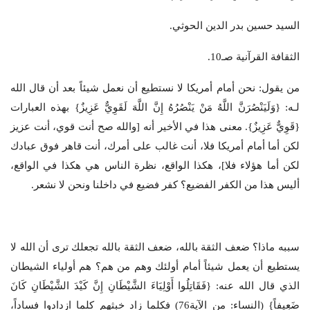
السيد حسين بدر الدين الحوثي.
الثقافة القرآنية صـ10.
من يقول: نحن أمام أمريكا لا نستطيع أن نعمل شيئاً بعد أن قال الله
لـه: {وَلَيَنْصُرَنَّ اللَّهُ مَنْ يَنْصُرُهُ إِنَّ اللَّهَ لَقَوِيٌّ عَزِيزٌ} بهذه العبارات
{قَوِيٌّ عَزِيزٌ}. معنى هذا في الأخير أنه [والله صح أنت قوي، أنت عزيز
لكن أما أمام أمريكا فلا، أنت غالب على أمرك، أنت قاهر فوق عبادك
لكن أما هؤلاء فلا]، هكذا الواقع، نظرة الناس هي هكذا في الواقع،
أليس هذا من الكفر الفضيع؟ كفر فضيع في داخلنا ونحن لا نشعر.
سببه ماذا؟ ضعف الثقة بالله، ضعف الثقة بالله تجعلك ترى أن الله لا
يستطيع أن يعمل شيئاً أمام أولئك وهم من هم؟ هم أولياء الشيطان
الذي قال الله عنه: {فَقَاتِلُوا أَوْلِيَاءَ الشَّيْطَانِ إِنَّ كَيْدَ الشَّيْطَانِ كَانَ
ضَعِيفاً} (النساء: من الآية76) فكلما زاد خبثهم كلما ازدادوا فساداً،