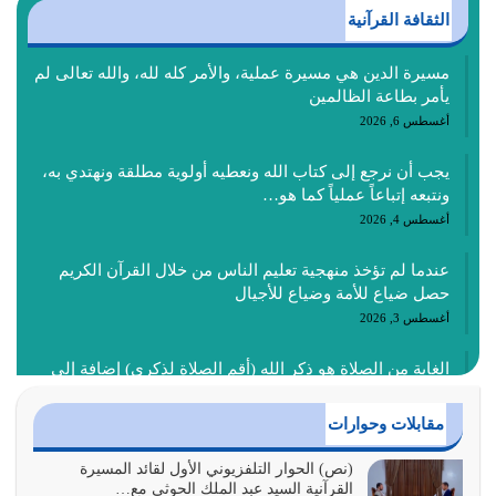
الثقافة القرآنية
مسيرة الدين هي مسيرة عملية، والأمر كله لله، والله تعالى لم
يأمر بطاعة الظالمين
أغسطس 6, 2026
يجب أن نرجع إلى كتاب الله ونعطيه أولوية مطلقة ونهتدي به،
ونتبعه إتباعاً عملياً كما هو…
أغسطس 4, 2026
عندما لم تؤخذ منهجية تعليم الناس من خلال القرآن الكريم
حصل ضياع للأمة وضياع للأجيال
أغسطس 3, 2026
الغاية من الصلاة هو ذكر الله (أقم الصلاة لذكري) إضافة إلى
{وَأَعِدُّوا لَهُمْ مَا…
أغسطس 2, 2026
مقابلات وحوارات
السبب الرئيسي لشقاء الأمة الابتعاد عن كتاب الله والتعدي
(نص) الحوار التلفزيوني الأول لقائد المسيرة
القرآنية السيد عبد الملك الحوثي مع…
لحدود الله بالإضافات للدين