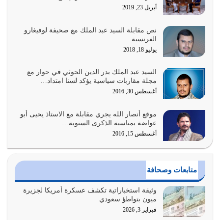
أبريل 23, 2019
أغسطس 1, 2026
نص مقابلة السيد عبد الملك مع صحيفة لوفيغارو
أبرز أسباب الشقاء هو الإعراض عن ذكر الله وعن هدى الله
الفرنسية.
المتمثل في القرآن الكريم
يوليو 18, 2018
يوليو 31, 2026
السيد عبد الملك بدر الدين الحوثي في حوار مع
أولياء الشيطان كلما كانوا أكثر ولاءً وطاعة للشيطان كلما كانوا
مجلة مقاربات سياسية يؤكد لسنا امتداد…
أكثر ضعفاً
أغسطس 30, 2016
يوليو 30, 2026
موقع أنصار الله يجري مقابلة مع الاستاذ يحيى أبو
وعد الله تعالى من يُقتل في سبيله بالحياة الأبدية والرزق
عواضة بمناسبة الذكرى السنوية…
والاستبشار والنجاة والخلود في…
أغسطس 15, 2016
يوليو 29, 2026
القرآن الكريم هو أهم مصدر لمعرفة رسول الله معرفة سيرته
متابعات وصحافة
معرفة شخصيته معرفة عظمته
يوليو 28, 2026
وثيقة استخباراتية تكشف عسكرة أمريكا لجزيرة
ميون بتواطؤ سعودي
هل نحن من الصالحين؟ قيِّم نفسك هنا اترك القرآن على أصله
فبراير 3, 2026
وأعرض نفسك، وأعرض ما لديك على…