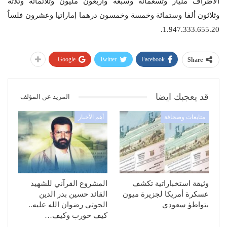
الأطراف مليار وتسعمائة وسبعة وأربعون مليون وثلاثمائة وثلاثة
وثلاثون ألفا وستمائة وخمسة وخمسون درهما إماراتيا وعشرون فلساُ
1.947.333.655.20.
Google+
Twitter
Facebook
Share
قد يعجبك ايضا
المزيد عن المؤلف
متابعات وصحافة
أهم الأخبار
وثيقة استخباراتية تكشف
المشروع القرآني للشهيد
عسكرة أمريكا لجزيرة ميون
القائد حسين بدر الدين
بتواطؤ سعودي
الحوثي رضوان الله عليه..
كيف حورب وكيف…