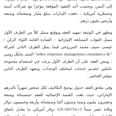
إلى اليمن. وبحسب أحد العقود الموقعة مؤخرا مع شركات أمنية
وعسكرية أمريكية , دفعت الإمارات مبلغ مليار وتسعمائة وسبعه
وأربعين مليون درهم .
ويظهر في الوثيقة تمهيد للعقد وتوقيع ممثل كلاُ من الطرف الأول
ممثل القوات المسلحة الإماراتية – القيادة العامة اللواء الركن /
عيسى سيف محمد المزروعي فيما يمثل الطرف الثاني لشركة
”reflex responses management consultancy llc” السيد مايكل رومي
، وينص العقد على أن الطرف الأول يرغب في استقدام مجموعة
عاملين لتقديم خدمات لمختلف الوحدات، ويتعهد الطرف الثاني
بتوفير العناصر .
وفي ملحق العقد جدول يوضح التكاليف لكل شخص شهرياُ بالدرهم
الإماراتي، حيث بلغت القيمة الإجمالية للعقد خمسمائة وتسعة
وعشرون مليون وستة وستون ألفا وسبعمائة وأربعة وخمسون دولار
وثلاثة عشر سنتاً 529.166754.13 دولار أمريكي ما يعادل باتفاق