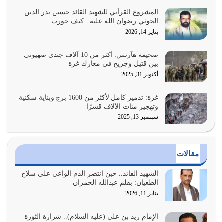
يوليو 27, 2026
المشروع القرآني للشهيد القائد حسين بدر الدين
الحوثي رضوان الله عليه.. كيف حورب…
عندما يكون عدوك هو عدو الله معناه أن تكون نقاط الضعف
يناير 14, 2026
فيه كثيرة وسينصرك الله عليه إذا…
يوليو 26, 2026
صحيفة هآرتس: أكثر من 10 آلاف جندي صهيوني
بين قتيل وجريح في معارك غزة
أراد الله لهذه الأمة ان تكون خير امة أخرجت للناس بالنهوض
أكتوبر 31, 2025
بالأمر بالمعروف والنهي عن…
يوليو 25, 2026
غزة: تدمير كامل لأكثر من 1600 برج وبناية سكنية
وتهجير مئات الآلاف قسرًا
سبتمبر 13, 2025
الدين الذي شرعه الله لا يجوز أن يخضع لآرائنا وأهوائنا
واجتهاداتنا لأننا سنختلف ونتفرق
يوليو 24, 2026
مقالات
أي أمة تتفرق في الدين وتتفرق في كيانها معناه أنها أصبحت
أمة عاجزة عن النهوض…
الشهيد القائد.. حين انتصر الدم الواعي على سلاح
الطغيان: بقلم عبدالله الحمران
يوليو 23, 2026
يناير 11, 2026
يجب أن نعود جميعاً الى القرآن وعندنا أخطاء جميعاً لنعتصم
بحبل الله جميعاً وليس كل…
الإمام زيد بن علي (عليه السلام).. شرارة الثورة