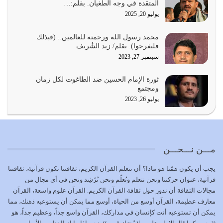
المتقدة في وجه الطغيان. بقلم:…
يوليو 22, 2026
يوليو 20, 2025
المُلك كله لله تعالى يؤتيه من يشاء وينزعه ممن يشاء ويعز من
محمد رسول الله ورحمته للعالمين.. (فبذلك
يشاء ويذل من يشاء
فليفرحوا). بقلم/ زيد الشُريف
يوليو 21, 2026
سبتمبر 27, 2023
{إِنَّ الدِّينَ عِنْدَ اللَّهِ الْإسْلامُ} الدين الذي شرعه الله للناس في
ثورة الإمام الحسين ضد الطاغوت لكل زمان
كل زمان…
ومجتمع
يوليو 19, 2026
يوليو 26, 2023
الوظيفة عبارة عن مسؤولية يجب النهوض بها كما ينبغي لكي
تتحقق الحقوق للجميع
يوليو 18, 2026
مـــن نـــحـــن
بعض صفات المتقين {الصَّابِرِينَ وَالصَّادِقِينَ وَالْقَانِتِينَ
يجب أن يكون همّنا هو ماذا؟ أن نتعلم القرآن الكريم، ثقافتنا تكون قرآنية، ثقافتنا
وَالْمُنْفِقِينَ…
قرآنية، عنوان حركتنا ونحن نتعلم ونُعلّم ونحن نُرْشِد ونحن في أي مجال من
يوليو 17, 2026
مجالات الثقافة أن ندور حول ثقافة القرآن الكريم. القرآن علوم واسعة، القرآن
معارف عظيمة، القرآن أوسع من الحياة، أوسع مما يمكن أن يستوعبه ذهنك، مما
الاعتصام بحبل الله أمر إلهي للمؤمنين وهو بمثابة سبب بينهم
يمكن أن تستوعبه أنت كإنسان في مداركك، القرآن واسع جداً، وعظيم جداً، هو
وبين الله يترتب عليه النصر…