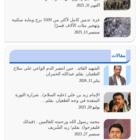
عندما يكون عدوك هو عدو الله معناه أن تكون نقاط الضعف
أكتوبر 31, 2025
فيه كثيرة وسينصرك الله عليه إذا…
يوليو 26, 2026
غزة: تدمير كامل لأكثر من 1600 برج وبناية سكنية
وتهجير مئات الآلاف قسرًا
سبتمبر 13, 2025
أراد الله لهذه الأمة ان تكون خير امة أخرجت للناس بالنهوض
بالأمر بالمعروف والنهي عن…
يوليو 25, 2026
مقالات
الدين الذي شرعه الله لا يجوز أن يخضع لآرائنا وأهوائنا
واجتهاداتنا لأننا سنختلف ونتفرق
الشهيد القائد.. حين انتصر الدم الواعي على سلاح
الطغيان: بقلم عبدالله الحمران
يوليو 24, 2026
يناير 11, 2026
أي أمة تتفرق في الدين وتتفرق في كيانها معناه أنها أصبحت
أمة عاجزة عن النهوض…
الإمام زيد بن علي (عليه السلام).. شرارة الثورة
المتقدة في وجه الطغيان. بقلم:…
يوليو 23, 2026
يوليو 20, 2025
يجب أن نعود جميعاً الى القرآن وعندنا أخطاء جميعاً لنعتصم
محمد رسول الله ورحمته للعالمين.. (فبذلك
بحبل الله جميعاً وليس كل…
فليفرحوا). بقلم/ زيد الشُريف
يوليو 22, 2026
سبتمبر 27, 2023