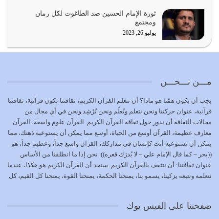
المُلك كله لله تعالى يؤتيه من يشاء وينزعه ممن يشاء ويعز من
ثورة الإمام الحسين ضد الطاغوت لكل زمان
يشاء ويذل من يشاء
ومجتمع
يوليو 21, 2026
يوليو 26, 2023
{إِنَّ الدِّينَ عِنْدَ اللَّهِ الْإسْلامُ} الدين الذي شرعه الله للناس في
كل زمان…
يوليو 19, 2026
مـــن نـــحـــن
الوظيفة عبارة عن مسؤولية يجب النهوض بها كما ينبغي لكي
يجب أن يكون همّنا هو ماذا؟ أن نتعلم القرآن الكريم، ثقافتنا تكون قرآنية، ثقافتنا
تتحقق الحقوق للجميع
قرآنية، عنوان حركتنا ونحن نتعلم ونُعلّم ونحن نُرْشِد ونحن في أي مجال من
يوليو 18, 2026
مجالات الثقافة أن ندور حول ثقافة القرآن الكريم. القرآن علوم واسعة، القرآن
معارف عظيمة، القرآن أوسع من الحياة، أوسع مما يمكن أن يستوعبه ذهنك، مما
بعض صفات المتقين {الصَّابِرِينَ وَالصَّادِقِينَ وَالْقَانِتِينَ
يمكن أن تستوعبه أنت كإنسان في مداركك، القرآن واسع جداً، وعظيم جداً، هو
وَالْمُنْفِقِينَ…
((بحر – كما قال الإمام علي – لا يُدرَك قعره)). نحن إذا ما انطلقنا من الأساس
يوليو 17, 2026
عنوان ثقافتنا: أن نتثقف بالقرآن الكريم. سنجد أن القرآن الكريم هو هكذا، عندما
نتعلمه ونتبعه يزكينا، يسمو بنا، يمنحنا الحكمة، يمنحنا القوة، يمنحنا كل القيم، كل
الاعتصام بحبل الله أمر إلهي للمؤمنين وهو بمثابة سبب بينهم
القيم التي لما ضاعت ضاعت الأمة بضياعها، كما هو حاصل الآن في وضع
وبين الله يترتب عليه النصر…
المسلمين، وفي وضع العرب بالذات. وشرف عظيم جداً لنا، ونتمنى أن نكون
يوليو 16, 2026
صفحتنا على الفيس بوك
بمستوى أن نثقف الآخرين بالقرآن الكريم، وأن نتثقف بثقافة القرآن الكريم
{ذَلِكَ فَضْلُ اللَّهِ يُؤْتِيهِ مَنْ يَشَاءُ وَاللَّهُ ذُو الْفَضْلِ الْعَظِيمِ} يؤتيه من يشاء، فنحن