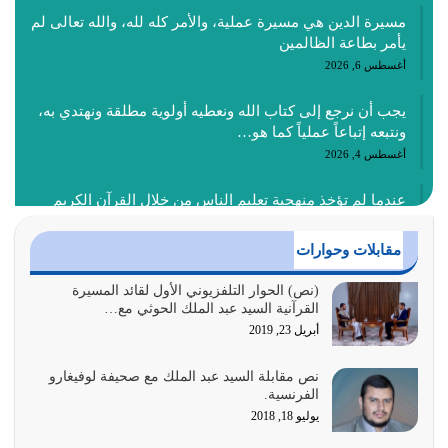
مسيرة الدين هي مسيرة عملية، والأمر كله لله، والله تعالى لم
يأمر بطاعة الظالمين
أغسطس 6, 2026
يجب أن نرجع إلى كتاب الله ونعطيه أولوية مطلقة ونهتدي به،
ونتبعه إتباعاً عملياً كما هو…
أغسطس 4, 2026
عندما لم تؤخذ منهجية تعليم الناس من خلال القرآن الكريم
حصل ضياع للأمة وضياع للأجيال
أغسطس 3, 2026
مقابلات وحوارات
الغاية من الصلاة هو ذكر الله (أقم الصلاة لذكري) إضافة إلى
(نص) الحوار التلفزيوني الأول لقائد المسيرة
القرآنية السيد عبد الملك الحوثي مع…
{وَأَعِدُّوا لَهُمْ مَا…
أبريل 23, 2019
أغسطس 2, 2026
نص مقابلة السيد عبد الملك مع صحيفة لوفيغارو
السبب الرئيسي لشقاء الأمة الابتعاد عن كتاب الله والتعدي
الفرنسية.
لحدود الله بالإضافات للدين
يوليو 18, 2018
أغسطس 1, 2026