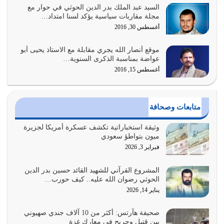
السيد عبد الملك بدر الدين الحوثي في حوار مع
أبرز أسباب الشقاء هو الإعراض عن ذكر الله وعن هدى الله
مجلة مقاربات سياسية يؤكد لسنا امتداد…
المتمثل في القرآن الكريم
أغسطس 30, 2016
يوليو 31, 2026
موقع أنصار الله يجري مقابلة مع الاستاذ يحيى أبو
أولياء الشيطان كلما كانوا أكثر ولاءً وطاعة للشيطان كلما كانوا
عواضة بمناسبة الذكرى السنوية…
أكثر ضعفاً
أغسطس 15, 2016
يوليو 30, 2026
وعد الله تعالى من يُقتل في سبيله بالحياة الأبدية والرزق
متابعات وصحافة
والاستبشار والنجاة والخلود في…
يوليو 29, 2026
وثيقة استخباراتية تكشف عسكرة أمريكا لجزيرة
ميون بتواطؤ سعودي
القرآن الكريم هو أهم مصدر لمعرفة رسول الله معرفة سيرته
فبراير 3, 2026
معرفة شخصيته معرفة عظمته
يوليو 28, 2026
المشروع القرآني للشهيد القائد حسين بدر الدين
الحوثي رضوان الله عليه.. كيف حورب…
هل نحن من الصالحين؟ قيِّم نفسك هنا اترك القرآن على أصله
يناير 14, 2026
وأعرض نفسك، وأعرض ما لديك على…
يوليو 27, 2026
صحيفة هآرتس: أكثر من 10 آلاف جندي صهيوني
بين قتيل وجريح في معارك غزة