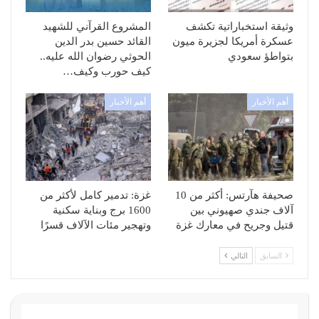
وثيقة استخباراتية تكشف
المشروع القرآني للشهيد
عسكرة أمريكا لجزيرة ميون
القائد حسين بدر الدين
بتواطؤ سعودي
الحوثي رضوان الله عليه..
كيف حورب وكيف…
أهم الأخبار
أهم الأخبار
صحيفة هآرتس: أكثر من 10
غزة: تدمير كامل لأكثر من
آلاف جندي صهيوني بين
1600 برج وبناية سكنية
قتيل وجريح في معارك غزة
وتهجير مئات الآلاف قسرًا
السابق
التالي