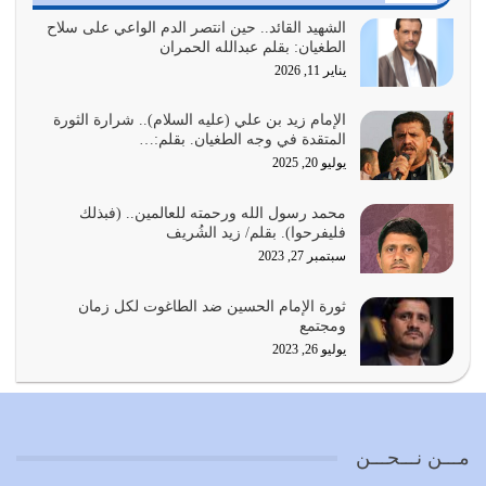
الدين الذي شرعه الله لا يجوز أن يخضع لآرائنا وأهوائنا
واجتهاداتنا لأننا سنختلف ونتفرق
الشهيد القائد.. حين انتصر الدم الواعي على سلاح
الطغيان: بقلم عبدالله الحمران
يوليو 24, 2026
يناير 11, 2026
أي أمة تتفرق في الدين وتتفرق في كيانها معناه أنها أصبحت
أمة عاجزة عن النهوض…
الإمام زيد بن علي (عليه السلام).. شرارة الثورة
المتقدة في وجه الطغيان. بقلم:…
يوليو 23, 2026
يوليو 20, 2025
يجب أن نعود جميعاً الى القرآن وعندنا أخطاء جميعاً لنعتصم
محمد رسول الله ورحمته للعالمين.. (فبذلك
بحبل الله جميعاً وليس كل…
فليفرحوا). بقلم/ زيد الشُريف
يوليو 22, 2026
سبتمبر 27, 2023
المُلك كله لله تعالى يؤتيه من يشاء وينزعه ممن يشاء ويعز من
ثورة الإمام الحسين ضد الطاغوت لكل زمان
يشاء ويذل من يشاء
ومجتمع
يوليو 21, 2026
يوليو 26, 2023
{إِنَّ الدِّينَ عِنْدَ اللَّهِ الْإسْلامُ} الدين الذي شرعه الله للناس في
كل زمان…
يوليو 19, 2026
مـــن نـــحـــن
الوظيفة عبارة عن مسؤولية يجب النهوض بها كما ينبغي لكي