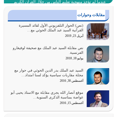
عندما لم تؤخذ منهجية تعليم الناس من خلال القرآن الكريم
حصل ضياع للأمة وضياع للأجيال
أغسطس 3, 2026
مقابلات وحوارات
الغاية من الصلاة هو ذكر الله (أقم الصلاة لذكري) إضافة إلى
(نص) الحوار التلفزيوني الأول لقائد المسيرة
القرآنية السيد عبد الملك الحوثي مع…
{وَأَعِدُّوا لَهُمْ مَا…
أبريل 23, 2019
أغسطس 2, 2026
نص مقابلة السيد عبد الملك مع صحيفة لوفيغارو
السبب الرئيسي لشقاء الأمة الابتعاد عن كتاب الله والتعدي
الفرنسية.
لحدود الله بالإضافات للدين
يوليو 18, 2018
أغسطس 1, 2026
السيد عبد الملك بدر الدين الحوثي في حوار مع
أبرز أسباب الشقاء هو الإعراض عن ذكر الله وعن هدى الله
مجلة مقاربات سياسية يؤكد لسنا امتداد…
المتمثل في القرآن الكريم
أغسطس 30, 2016
يوليو 31, 2026
موقع أنصار الله يجري مقابلة مع الاستاذ يحيى أبو
أولياء الشيطان كلما كانوا أكثر ولاءً وطاعة للشيطان كلما كانوا
عواضة بمناسبة الذكرى السنوية…
أكثر ضعفاً
أغسطس 15, 2016
يوليو 30, 2026