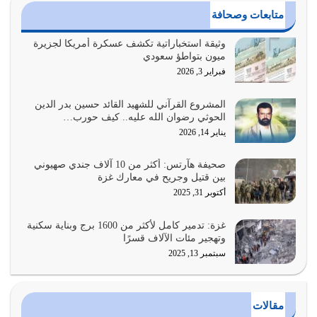
وعد الله تعالى من يُقتل في سبيله بالحياة الأبدية والرزق
متابعات وصحافة
والاستبشار والنجاة والخلود في…
يوليو 29, 2026
وثيقة استخباراتية تكشف عسكرة أمريكا لجزيرة
ميون بتواطؤ سعودي
القرآن الكريم هو أهم مصدر لمعرفة رسول الله معرفة سيرته
فبراير 3, 2026
معرفة شخصيته معرفة عظمته
يوليو 28, 2026
المشروع القرآني للشهيد القائد حسين بدر الدين
الحوثي رضوان الله عليه.. كيف حورب…
هل نحن من الصالحين؟ قيِّم نفسك هنا اترك القرآن على أصله
يناير 14, 2026
وأعرض نفسك، وأعرض ما لديك على…
يوليو 27, 2026
صحيفة هآرتس: أكثر من 10 آلاف جندي صهيوني
بين قتيل وجريح في معارك غزة
عندما يكون عدوك هو عدو الله معناه أن تكون نقاط الضعف
أكتوبر 31, 2025
فيه كثيرة وسينصرك الله عليه إذا…
يوليو 26, 2026
غزة: تدمير كامل لأكثر من 1600 برج وبناية سكنية
وتهجير مئات الآلاف قسرًا
سبتمبر 13, 2025
أراد الله لهذه الأمة ان تكون خير امة أخرجت للناس بالنهوض
بالأمر بالمعروف والنهي عن…
يوليو 25, 2026
مقالات