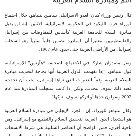
أنتم ومبادرة السلام العربية
قال رئيس وزراء كيان العدو الاسرائيلي بنيامين نتنياهو، خلال اجتماع
لوزراء حزب الليكود في الحكومة الإسرائيلية، الاثنين، إنه لن يقبل
مبادرة السلام للجامعة العربية كأساس للمفاوضات بين إسرائيل
والفلسطينيين، معتبراً أن المبادرة تتضمن جانباً سلبياً وهو انسحاب
إسرائيل من الأراضي العربية حتى حدود عام 1967.
ونقل مصدران شاركا في الاجتماع، لصحيفة “هآرتس” الإسرائيلية،
قول نتنياهو، “إذا تفهمت الدول العربية أنها بحاجة لتحديث مبادرة
السلام العربية وفقاً للتغيرات التي تراها إسرائيل، يجب أن تحدث،
فعند ذلك سوف نتحدث. ولكن إذا كانت ستجلب المبادرة منذ عام
2002 ويقولون خذها أو اتركها سوف نتركها”.
وقال نتنياهو للوزراء، إن “الجزء الإيجابي في مبادرة السلام العربية
هو استعداد الدول العربية لتحقيق السلام والتطبيع مع إسرائيل. ومن
ناحية أخرى، فمن الواضح أن العناصر السلبية هي شرط الانسحاب