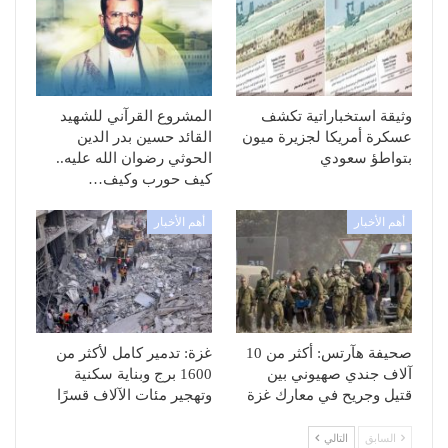
وثيقة استخباراتية تكشف
المشروع القرآني للشهيد
عسكرة أمريكا لجزيرة ميون
القائد حسين بدر الدين
بتواطؤ سعودي
الحوثي رضوان الله عليه..
كيف حورب وكيف…
أهم الأخبار
أهم الأخبار
صحيفة هآرتس: أكثر من 10
غزة: تدمير كامل لأكثر من
آلاف جندي صهيوني بين
1600 برج وبناية سكنية
قتيل وجريح في معارك غزة
وتهجير مئات الآلاف قسرًا
السابق
التالي