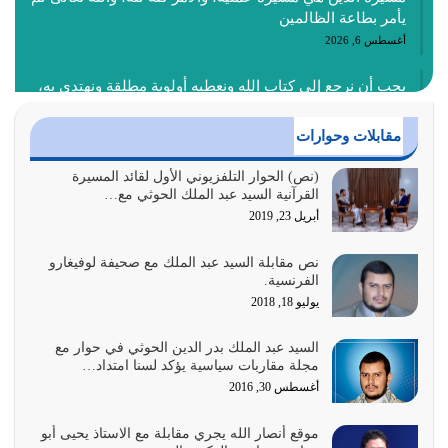
يأمر بطاعة الظالمين
أغسطس 6, 2026
يجب أن نرجع إلى كتاب الله ونعطيه أولوية مطلقة ونهتدي به،
ونتبعه إتباعاً عملياً كما هو…
أغسطس 4, 2026
مقابلات وحوارات
عندما لم تؤخذ منهجية تعليم الناس من خلال القرآن الكريم
(نص) الحوار التلفزيوني الأول لقائد المسيرة
القرآنية السيد عبد الملك الحوثي مع…
حصل ضياع للأمة وضياع للأجيال
أبريل 23, 2019
أغسطس 3, 2026
نص مقابلة السيد عبد الملك مع صحيفة لوفيغارو
الغاية من الصلاة هو ذكر الله (أقم الصلاة لذكري) إضافة إلى
الفرنسية.
{وَأَعِدُّوا لَهُمْ مَا…
يوليو 18, 2018
أغسطس 2, 2026
السيد عبد الملك بدر الدين الحوثي في حوار مع
السبب الرئيسي لشقاء الأمة الابتعاد عن كتاب الله والتعدي
مجلة مقاربات سياسية يؤكد لسنا امتداد…
لحدود الله بالإضافات للدين
أغسطس 30, 2016
أغسطس 1, 2026
موقع أنصار الله يجري مقابلة مع الاستاذ يحيى أبو
أبرز أسباب الشقاء هو الإعراض عن ذكر الله وعن هدى الله