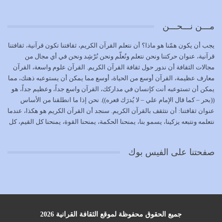
يشاء ويذل من يشاء
يوليو 21, 2026
مـــن نـــحـــن
{إِنَّ الدِّينَ عِنْدَ اللَّهِ الْإسْلامُ} الدين الذي شرعه الله للناس في
يجب أن يكون همّنا هو ماذا؟ أن نتعلم القرآن الكريم، ثقافتنا تكون قرآنية، ثقافتنا
كل زمان…
قرآنية، عنوان حركتنا ونحن نتعلم ونُعلّم ونحن نُرْشِد ونحن في أي مجال من
يوليو 19, 2026
مجالات الثقافة أن ندور حول ثقافة القرآن الكريم. القرآن علوم واسعة، القرآن
معارف عظيمة، القرآن أوسع من الحياة، أوسع مما يمكن أن يستوعبه ذهنك، مما
الوظيفة عبارة عن مسؤولية يجب النهوض بها كما ينبغي لكي
يمكن أن تستوعبه أنت كإنسان في مداركك، القرآن واسع جداً، وعظيم جداً، هو
تتحقق الحقوق للجميع
((بحر – كما قال الإمام علي – لا يُدرَك قعره)). نحن إذا ما انطلقنا من الأساس
يوليو 18, 2026
عنوان ثقافتنا: أن نتثقف بالقرآن الكريم. سنجد أن القرآن الكريم هو هكذا، عندما
نتعلمه ونتبعه يزكينا، يسمو بنا، يمنحنا الحكمة، يمنحنا القوة، يمنحنا كل القيم، كل
بعض صفات المتقين {الصَّابِرِينَ وَالصَّادِقِينَ وَالْقَانِتِينَ
القيم التي لما ضاعت ضاعت الأمة بضياعها، كما هو حاصل الآن في وضع
وَالْمُنْفِقِينَ…
المسلمين، وفي وضع العرب بالذات. وشرف عظيم جداً لنا، ونتمنى أن نكون
يوليو 17, 2026
صفحتنا على الفيس بوك
بمستوى أن نثقف الآخرين بالقرآن الكريم، وأن نتثقف بثقافة القرآن الكريم
{ذَلِكَ فَضْلُ اللَّهِ يُؤْتِيهِ مَنْ يَشَاءُ وَاللَّهُ ذُو الْفَضْلِ الْعَظِيمِ} يؤتيه من يشاء، فنحن
نحاول أن نكون ممن يشاء الله أن يُؤتَوا هذا الفضل العظيم. لا تفكر إطلاقاً أن
العلم هو في أن تنتهي من رصّات من الكتب، ربما رصات من الكتب توجد في
نفسك جهلاً وضلالاً، لا تنفع. استعرض الآن المكاتب في الشوارع في المدن تجد
رصات من الكتب، رصّات من الكتب في الحديث في التفسير في الفقه في فنون
جميع الحقوق محفوظة لموقع الثقافة القرانية 2026
أخرى، لكن كم تجد داخلها من ضلال، كم تجد أنها تنسف الإنسان أنه حتى لا يبقى