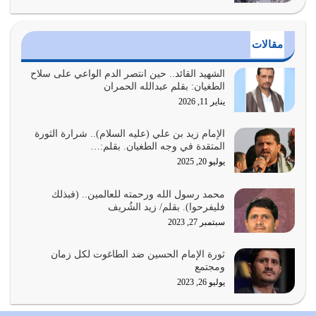
فيه كثيرة وسينصرك الله عليه إذا…
يوليو 26, 2026
مقالات
أراد الله لهذه الأمة ان تكون خير امة أخرجت للناس بالنهوض
بالأمر بالمعروف والنهي عن…
الشهيد القائد.. حين انتصر الدم الواعي على سلاح
الطغيان: بقلم عبدالله الحمران
يوليو 25, 2026
يناير 11, 2026
الدين الذي شرعه الله لا يجوز أن يخضع لآرائنا وأهوائنا
واجتهاداتنا لأننا سنختلف ونتفرق
الإمام زيد بن علي (عليه السلام).. شرارة الثورة
المتقدة في وجه الطغيان. بقلم:…
يوليو 24, 2026
يوليو 20, 2025
أي أمة تتفرق في الدين وتتفرق في كيانها معناه أنها أصبحت
محمد رسول الله ورحمته للعالمين.. (فبذلك
أمة عاجزة عن النهوض…
فليفرحوا). بقلم/ زيد الشُريف
يوليو 23, 2026
سبتمبر 27, 2023
يجب أن نعود جميعاً الى القرآن وعندنا أخطاء جميعاً لنعتصم
ثورة الإمام الحسين ضد الطاغوت لكل زمان
بحبل الله جميعاً وليس كل…
ومجتمع
يوليو 22, 2026
يوليو 26, 2023
المُلك كله لله تعالى يؤتيه من يشاء وينزعه ممن يشاء ويعز من