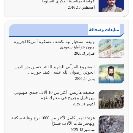
عواضة بمناسبة الذكرى السنوية…
المتمثل في القرآن الكريم
أغسطس 15, 2016
يوليو 31, 2026
أولياء الشيطان كلما كانوا أكثر ولاءً وطاعة للشيطان كلما كانوا
متابعات وصحافة
أكثر ضعفاً
يوليو 30, 2026
وثيقة استخباراتية تكشف عسكرة أمريكا لجزيرة
ميون بتواطؤ سعودي
وعد الله تعالى من يُقتل في سبيله بالحياة الأبدية والرزق
فبراير 3, 2026
والاستبشار والنجاة والخلود في…
يوليو 29, 2026
المشروع القرآني للشهيد القائد حسين بدر الدين
الحوثي رضوان الله عليه.. كيف حورب…
القرآن الكريم هو أهم مصدر لمعرفة رسول الله معرفة سيرته
يناير 14, 2026
معرفة شخصيته معرفة عظمته
يوليو 28, 2026
صحيفة هآرتس: أكثر من 10 آلاف جندي صهيوني
بين قتيل وجريح في معارك غزة
هل نحن من الصالحين؟ قيِّم نفسك هنا اترك القرآن على أصله
أكتوبر 31, 2025
وأعرض نفسك، وأعرض ما لديك على…
يوليو 27, 2026
غزة: تدمير كامل لأكثر من 1600 برج وبناية سكنية
وتهجير مئات الآلاف قسرًا
سبتمبر 13, 2025
عندما يكون عدوك هو عدو الله معناه أن تكون نقاط الضعف