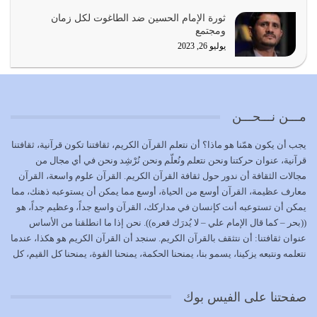
الوظيفة عبارة عن مسؤولية يجب النهوض بها كما ينبغي لكي
ثورة الإمام الحسين ضد الطاغوت لكل زمان
تتحقق الحقوق للجميع
ومجتمع
يوليو 18, 2026
يوليو 26, 2023
بعض صفات المتقين {الصَّابِرِينَ وَالصَّادِقِينَ وَالْقَانِتِينَ
وَالْمُنْفِقِينَ…
يوليو 17, 2026
مـــن نـــحـــن
الاعتصام بحبل الله أمر إلهي للمؤمنين وهو بمثابة سبب بينهم
يجب أن يكون همّنا هو ماذا؟ أن نتعلم القرآن الكريم، ثقافتنا تكون قرآنية، ثقافتنا
وبين الله يترتب عليه النصر…
قرآنية، عنوان حركتنا ونحن نتعلم ونُعلّم ونحن نُرْشِد ونحن في أي مجال من
يوليو 16, 2026
مجالات الثقافة أن ندور حول ثقافة القرآن الكريم. القرآن علوم واسعة، القرآن
معارف عظيمة، القرآن أوسع من الحياة، أوسع مما يمكن أن يستوعبه ذهنك، مما
إما أن نحاول أن نكون من أولياء الله فيتم على أيدينا ضرب
يمكن أن تستوعبه أنت كإنسان في مداركك، القرآن واسع جداً، وعظيم جداً، هو
أعدائه أو لا نكون فنُضرب من…
((بحر – كما قال الإمام علي – لا يُدرَك قعره)). نحن إذا ما انطلقنا من الأساس
يوليو 15, 2026
عنوان ثقافتنا: أن نتثقف بالقرآن الكريم. سنجد أن القرآن الكريم هو هكذا، عندما
نتعلمه ونتبعه يزكينا، يسمو بنا، يمنحنا الحكمة، يمنحنا القوة، يمنحنا كل القيم، كل
عدم الاستفادة من الأحداث والمتغيرات يعرض الإنسان للمزالق
القيم التي لما ضاعت ضاعت الأمة بضياعها، كما هو حاصل الآن في وضع
يوليو 14, 2026
المسلمين، وفي وضع العرب بالذات. وشرف عظيم جداً لنا، ونتمنى أن نكون
صفحتنا على الفيس بوك
بمستوى أن نثقف الآخرين بالقرآن الكريم، وأن نتثقف بثقافة القرآن الكريم
{ذَلِكَ فَضْلُ اللَّهِ يُؤْتِيهِ مَنْ يَشَاءُ وَاللَّهُ ذُو الْفَضْلِ الْعَظِيمِ} يؤتيه من يشاء، فنحن