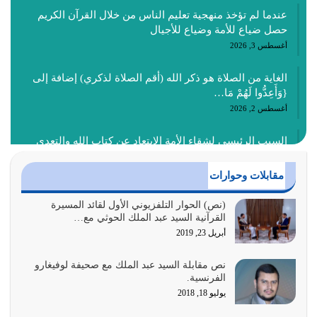
عندما لم تؤخذ منهجية تعليم الناس من خلال القرآن الكريم
حصل ضياع للأمة وضياع للأجيال
أغسطس 3, 2026
الغاية من الصلاة هو ذكر الله (أقم الصلاة لذكري) إضافة إلى
{وَأَعِدُّوا لَهُمْ مَا…
أغسطس 2, 2026
السبب الرئيسي لشقاء الأمة الابتعاد عن كتاب الله والتعدي
لحدود الله بالإضافات للدين
أغسطس 1, 2026
مقابلات وحوارات
أبرز أسباب الشقاء هو الإعراض عن ذكر الله وعن هدى الله
(نص) الحوار التلفزيوني الأول لقائد المسيرة
القرآنية السيد عبد الملك الحوثي مع…
المتمثل في القرآن الكريم
أبريل 23, 2019
يوليو 31, 2026
نص مقابلة السيد عبد الملك مع صحيفة لوفيغارو
أولياء الشيطان كلما كانوا أكثر ولاءً وطاعة للشيطان كلما كانوا
الفرنسية.
أكثر ضعفاً
يوليو 18, 2018
يوليو 30, 2026