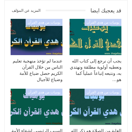
قد يعجبك ايضا
المزيد عن المؤلف
يوميات من هدي القرآن
يوميات من هدي القرآن
يجب أن نرجع إلى كتاب الله
عندما لم تؤخذ منهجية تعليم
ونعطيه أولوية مطلقة ونهتدي
الناس من خلال القرآن
به، ونتبعه إتباعاً عملياً كما
الكريم حصل ضياع للأمة
هو…
وضياع للأجيال
يوميات من هدي القرآن
يوميات من هدي القرآن
الغاية من الصلاة هو ذكر الله
السبب الرئيسي لشقاء الأمة