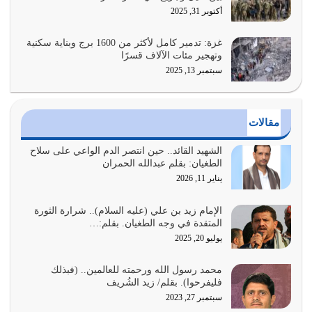
الدين الذي شرعه الله لا يجوز أن يخضع لآرائنا وأهوائنا
أكتوبر 31, 2025
واجتهاداتنا لأننا سنختلف ونتفرق
يوليو 24, 2026
غزة: تدمير كامل لأكثر من 1600 برج وبناية سكنية
وتهجير مئات الآلاف قسرًا
سبتمبر 13, 2025
أي أمة تتفرق في الدين وتتفرق في كيانها معناه أنها أصبحت
أمة عاجزة عن النهوض…
يوليو 23, 2026
مقالات
يجب أن نعود جميعاً الى القرآن وعندنا أخطاء جميعاً لنعتصم
بحبل الله جميعاً وليس كل…
الشهيد القائد.. حين انتصر الدم الواعي على سلاح
الطغيان: بقلم عبدالله الحمران
يوليو 22, 2026
يناير 11, 2026
المُلك كله لله تعالى يؤتيه من يشاء وينزعه ممن يشاء ويعز من
يشاء ويذل من يشاء
الإمام زيد بن علي (عليه السلام).. شرارة الثورة
المتقدة في وجه الطغيان. بقلم:…
يوليو 21, 2026
يوليو 20, 2025
{إِنَّ الدِّينَ عِنْدَ اللَّهِ الْإسْلامُ} الدين الذي شرعه الله للناس في
محمد رسول الله ورحمته للعالمين.. (فبذلك
كل زمان…
فليفرحوا). بقلم/ زيد الشُريف
يوليو 19, 2026
سبتمبر 27, 2023