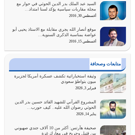
السيد عبد الملك بدر الدين الحوثي في حوار مع
وعد الله تعالى من يُقتل في سبيله بالحياة الأبدية والرزق
مجلة مقاربات سياسية يؤكد لسنا امتداد…
والاستبشار والنجاة والخلود في…
أغسطس 30, 2016
يوليو 29, 2026
موقع أنصار الله يجري مقابلة مع الاستاذ يحيى أبو
القرآن الكريم هو أهم مصدر لمعرفة رسول الله معرفة سيرته
عواضة بمناسبة الذكرى السنوية…
معرفة شخصيته معرفة عظمته
أغسطس 15, 2016
يوليو 28, 2026
هل نحن من الصالحين؟ قيِّم نفسك هنا اترك القرآن على أصله
متابعات وصحافة
وأعرض نفسك، وأعرض ما لديك على…
يوليو 27, 2026
وثيقة استخباراتية تكشف عسكرة أمريكا لجزيرة
ميون بتواطؤ سعودي
عندما يكون عدوك هو عدو الله معناه أن تكون نقاط الضعف
فبراير 3, 2026
فيه كثيرة وسينصرك الله عليه إذا…
يوليو 26, 2026
المشروع القرآني للشهيد القائد حسين بدر الدين
الحوثي رضوان الله عليه.. كيف حورب…
أراد الله لهذه الأمة ان تكون خير امة أخرجت للناس بالنهوض
يناير 14, 2026
بالأمر بالمعروف والنهي عن…
يوليو 25, 2026
صحيفة هآرتس: أكثر من 10 آلاف جندي صهيوني
بين قتيل وجريح في معارك غزة