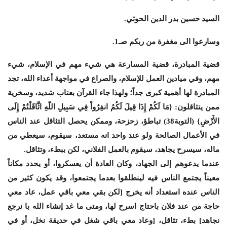
السيد حسين بدر الدين الحوثي.
وسارعوا الى مغفرة من ربكم صـ1.
قضية المبادرة، قضية المسارعة هي شيء مهم في الإسلام، شيء
مهم، وفي ميادين العمل للإسلام، والصراع في مواجهة أعداء الله، تجد
المبادرة لها أهمية كبرى جداً؛ ولهذا جاء القرآن بعتاب شديد، وسخرية
ممن يتثاقلون: {مَا لَكُمْ إِذَا قِيلَ لَكُمُ انفِرُواْ فِي سَبِيلِ اللّهِ اثَّاقَلْتُمْ إِلَى
الأَرْضِ} (التوبة38) تباطؤ، زحزحة، وممكن يحصل التثاقل عند الناس
في الأعمال الصالحة ولو عند واحد انه مستعد، سيقوم، سيعطي من
ماله، سيسرح يجاهد، سيقوم بالعمل الفلاني، لكن ببطء، وتثاقل.
عندما يدعوهم إلى الجهاد، وكان العادة أن يعسكروا، أو يحدد مكاناً
معيناً يجتمع الناس فيه لينطلقوا بعدما يجتمعوا، وقد يكون كثير من
الناس عنده استعداد أنه يخرج [لكن بقي معي باقي عمل، عاد معي
حاجة من عند فلان باحتاج اسرح لها، ومتى ما غد إنشاء الله با نرجع
نجاهد] بطء، تثاقل، [وعاد معي باقي شغل في حديقة نخل، أو في