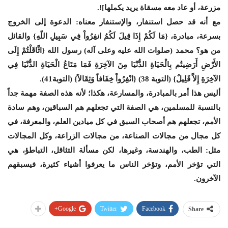
مزرعة، أو عاد معه مسقاة يريد يكملها]!.
مع أنه قد حصل استنفار، والإستنفار معناه: الدعوة إلى الخروج
بسرعة، مبادرة، {مَا لَكُمْ إِذَا قِيلَ لَكُمُ انفِرُواْ فِي سَبِيلِ اللّهِ} والقائل
من هو؟ محمد (صلوات الله عليه وعلى آله) رسول الله {اثَّاقَلْتُمْ إِلَى
الأَرْضِ أَرَضِيتُم بِالْحَيَاةِ الدُّنْيَا مِنَ الآخِرَةِ فَمَا مَتَاعُ الْحَيَاةِ الدُّنْيَا فِي
الآخِرَةِ إِلاَّ قَلِيلٌ} (التوبة 38) {انْفِرُواْ خِفَافاً وَثِقَالاً} (التوبة41).
أليس هذا أمر بالمبادرة، والمسارعة، هكذا؛ لأنه هذه الصفة مهمة جداً
بالنسبة للمسلمين، هي الصفة التي تجعلهم هم السباقين، وهم سادة
الأمم، تجعلهم هم أصحاب السبق في كل ميادين العلم، والمعرفة، في
كل مجال من مجالات الصناعة، من مجالات الزراعة، وكل المجالات
مثل: الطب، والهندسة، وغيرها، لكن مسألة التثاقل، التباطؤ، هي
التي تؤخر الأمم، وتؤخر الناس ما يعرفوا أشياء كثيرة، فيسبقهم
الآخرون.
Google+
Twitter
Facebook
Share