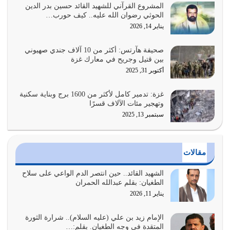
يوليو 26, 2026
المشروع القرآني للشهيد القائد حسين بدر الدين
الحوثي رضوان الله عليه.. كيف حورب…
أراد الله لهذه الأمة ان تكون خير امة أخرجت للناس بالنهوض
يناير 14, 2026
بالأمر بالمعروف والنهي عن…
يوليو 25, 2026
صحيفة هآرتس: أكثر من 10 آلاف جندي صهيوني
بين قتيل وجريح في معارك غزة
الدين الذي شرعه الله لا يجوز أن يخضع لآرائنا وأهوائنا
أكتوبر 31, 2025
واجتهاداتنا لأننا سنختلف ونتفرق
يوليو 24, 2026
غزة: تدمير كامل لأكثر من 1600 برج وبناية سكنية
وتهجير مئات الآلاف قسرًا
سبتمبر 13, 2025
أي أمة تتفرق في الدين وتتفرق في كيانها معناه أنها أصبحت
أمة عاجزة عن النهوض…
يوليو 23, 2026
مقالات
يجب أن نعود جميعاً الى القرآن وعندنا أخطاء جميعاً لنعتصم
بحبل الله جميعاً وليس كل…
الشهيد القائد.. حين انتصر الدم الواعي على سلاح
الطغيان: بقلم عبدالله الحمران
يوليو 22, 2026
يناير 11, 2026
المُلك كله لله تعالى يؤتيه من يشاء وينزعه ممن يشاء ويعز من
يشاء ويذل من يشاء
الإمام زيد بن علي (عليه السلام).. شرارة الثورة
المتقدة في وجه الطغيان. بقلم:…
يوليو 21, 2026