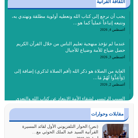
الثقافة القرآنية
يجب أن نرجع إلى كتاب الله ونعطيه أولوية مطلقة ونهتدي به،
ونتبعه إتباعاً عملياً كما هو…
أغسطس 4, 2026
عندما لم تؤخذ منهجية تعليم الناس من خلال القرآن الكريم
حصل ضياع للأمة وضياع للأجيال
أغسطس 3, 2026
الغاية من الصلاة هو ذكر الله (أقم الصلاة لذكري) إضافة إلى
{وَأَعِدُّوا لَهُمْ مَا…
أغسطس 2, 2026
السبب الرئيسي لشقاء الأمة الابتعاد عن كتاب الله والتعدي
لحدود الله بالإضافات للدين
أغسطس 1, 2026
مقابلات وحوارات
أبرز أسباب الشقاء هو الإعراض عن ذكر الله وعن هدى الله
(نص) الحوار التلفزيوني الأول لقائد المسيرة
القرآنية السيد عبد الملك الحوثي مع…
المتمثل في القرآن الكريم