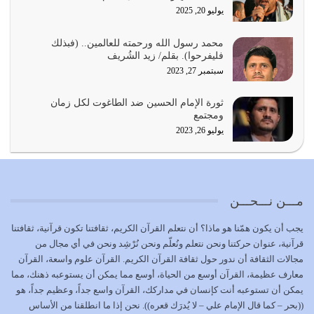
يوليو 20, 2025
{إِنَّ الدِّينَ عِنْدَ اللَّهِ الْإسْلامُ} الدين الذي شرعه الله للناس في
محمد رسول الله ورحمته للعالمين.. (فبذلك
كل زمان…
فليفرحوا). بقلم/ زيد الشُريف
يوليو 19, 2026
سبتمبر 27, 2023
الوظيفة عبارة عن مسؤولية يجب النهوض بها كما ينبغي لكي
ثورة الإمام الحسين ضد الطاغوت لكل زمان
تتحقق الحقوق للجميع
ومجتمع
يوليو 18, 2026
يوليو 26, 2023
بعض صفات المتقين {الصَّابِرِينَ وَالصَّادِقِينَ وَالْقَانِتِينَ
وَالْمُنْفِقِينَ…
يوليو 17, 2026
مـــن نـــحـــن
الاعتصام بحبل الله أمر إلهي للمؤمنين وهو بمثابة سبب بينهم
يجب أن يكون همّنا هو ماذا؟ أن نتعلم القرآن الكريم، ثقافتنا تكون قرآنية، ثقافتنا
وبين الله يترتب عليه النصر…
قرآنية، عنوان حركتنا ونحن نتعلم ونُعلّم ونحن نُرْشِد ونحن في أي مجال من
يوليو 16, 2026
مجالات الثقافة أن ندور حول ثقافة القرآن الكريم. القرآن علوم واسعة، القرآن
معارف عظيمة، القرآن أوسع من الحياة، أوسع مما يمكن أن يستوعبه ذهنك، مما
إما أن نحاول أن نكون من أولياء الله فيتم على أيدينا ضرب
يمكن أن تستوعبه أنت كإنسان في مداركك، القرآن واسع جداً، وعظيم جداً، هو
أعدائه أو لا نكون فنُضرب من…
((بحر – كما قال الإمام علي – لا يُدرَك قعره)). نحن إذا ما انطلقنا من الأساس
يوليو 15, 2026