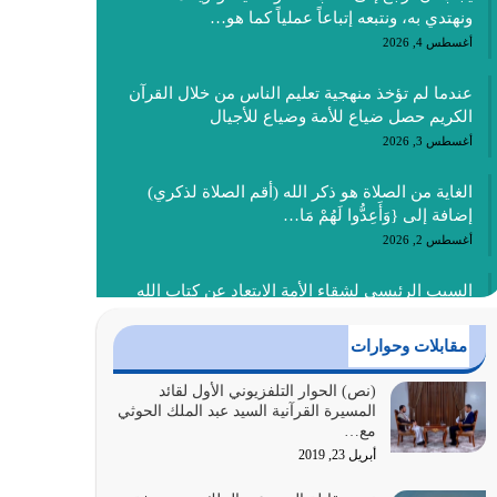
ونهتدي به، ونتبعه إتباعاً عملياً كما هو…
أغسطس 4, 2026
عندما لم تؤخذ منهجية تعليم الناس من خلال القرآن
الكريم حصل ضياع للأمة وضياع للأجيال
أغسطس 3, 2026
الغاية من الصلاة هو ذكر الله (أقم الصلاة لذكري)
إضافة إلى {وَأَعِدُّوا لَهُمْ مَا…
أغسطس 2, 2026
السبب الرئيسي لشقاء الأمة الابتعاد عن كتاب الله
والتعدي لحدود الله بالإضافات للدين
أغسطس 1, 2026
مقابلات وحوارات
أبرز أسباب الشقاء هو الإعراض عن ذكر الله وعن هدى
(نص) الحوار التلفزيوني الأول لقائد
المسيرة القرآنية السيد عبد الملك الحوثي
الله المتمثل في القرآن الكريم
مع…
يوليو 31, 2026
أبريل 23, 2019
أولياء الشيطان كلما كانوا أكثر ولاءً وطاعة للشيطان