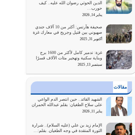
الدين الحوثي رضوان الله عليه.. كيف
بالنهوض بالأمر بالمعروف والنهي عن…
حورب…
يوليو 25, 2026
يناير 14, 2026
الدين الذي شرعه الله لا يجوز أن يخضع لآرائنا وأهوائنا
صحيفة هآرتس: أكثر من 10 آلاف جندي
واجتهاداتنا لأننا سنختلف ونتفرق
صهيوني بين قتيل وجريح في معارك غزة
يوليو 24, 2026
أكتوبر 31, 2025
أي أمة تتفرق في الدين وتتفرق في كيانها معناه أنها
غزة: تدمير كامل لأكثر من 1600 برج
أصبحت أمة عاجزة عن النهوض…
وبناية سكنية وتهجير مئات الآلاف قسرًا
يوليو 23, 2026
سبتمبر 13, 2025
يجب أن نعود جميعاً الى القرآن وعندنا أخطاء جميعاً
لنعتصم بحبل الله جميعاً وليس كل…
مقالات
يوليو 22, 2026
الشهيد القائد.. حين انتصر الدم الواعي
المُلك كله لله تعالى يؤتيه من يشاء وينزعه ممن يشاء
على سلاح الطغيان: بقلم عبدالله الحمران
ويعز من يشاء ويذل من يشاء
يناير 11, 2026
يوليو 21, 2026
الإمام زيد بن علي (عليه السلام).. شرارة
الثورة المتقدة في وجه الطغيان. بقلم:…
{إِنَّ الدِّينَ عِنْدَ اللَّهِ الْإسْلامُ} الدين الذي شرعه الله