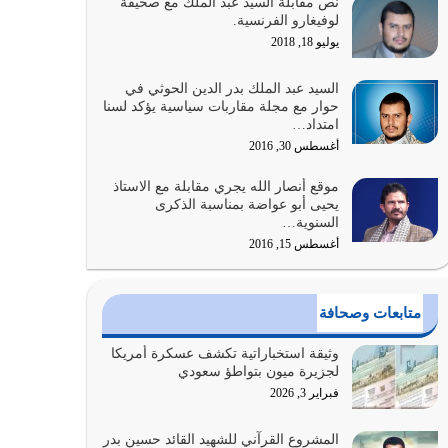
نص مقابلة السيد عبد الملك مع صحيفة
كلما كانوا أكثر ضعفاً
لوفيغارو الفرنسية.
يوليو 30, 2026
يوليو 18, 2018
وعد الله تعالى من يُقتل في سبيله بالحياة الأبدية
السيد عبد الملك بدر الدين الحوثي في
والرزق والاستبشار والنجاة والخلود في…
حوار مع مجلة مقاربات سياسية يؤكد لسنا
امتداد…
يوليو 29, 2026
أغسطس 30, 2016
القرآن الكريم هو أهم مصدر لمعرفة رسول الله معرفة
موقع أنصار الله يجري مقابلة مع الاستاذ
سيرته معرفة شخصيته معرفة عظمته
يحيى أبو عواضة بمناسبة الذكرى
يوليو 28, 2026
السنوية…
أغسطس 15, 2016
هل نحن من الصالحين؟ قيِّم نفسك هنا اترك القرآن
على أصله وأعرض نفسك، وأعرض ما لديك على…
يوليو 27, 2026
متابعات وصحافة
عندما يكون عدوك هو عدو الله معناه أن تكون نقاط
وثيقة استخباراتية تكشف عسكرة أمريكا
الضعف فيه كثيرة وسينصرك الله عليه إذا…
لجزيرة ميون بتواطؤ سعودي
يوليو 26, 2026
فبراير 3, 2026
أراد الله لهذه الأمة ان تكون خير امة أخرجت للناس
المشروع القرآني للشهيد القائد حسين بدر