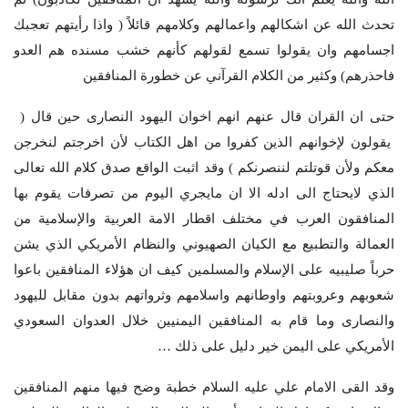
تحدث الله عن اشكالهم واعمالهم وكلامهم قائلاً ( واذا رأيتهم تعجبك
اجسامهم وان يقولوا تسمع لقولهم كأنهم خشب مسنده هم العدو
فاحذرهم) وكثير من الكلام القرآني عن خطورة المنافقين
حتى ان القران قال عنهم انهم اخوان اليهود النصارى حين قال (
يقولون لإخوانهم الذين كفروا من اهل الكتاب لأن اخرجتم لنخرجن
معكم ولأن قوتلتم لننصرنكم ) وقد اثبت الواقع صدق كلام الله تعالى
الذي لايحتاج الى ادله الا ان مايجري اليوم من تصرفات يقوم بها
المنافقون العرب في مختلف اقطار الامة العربية والإسلامية من
العمالة والتطبيع مع الكيان الصهيوني والنظام الأمريكي الذي يشن
حرباً صليبيه على الإسلام والمسلمين كيف ان هؤلاء المنافقين باعوا
شعوبهم وعروبتهم واوطانهم واسلامهم وثرواتهم بدون مقابل لليهود
والنصارى وما قام به المنافقين اليمنيين خلال العدوان السعودي
الأمريكي على اليمن خير دليل على ذلك …
وقد القى الامام علي عليه السلام خطبة وضح فيها منهم المنافقين