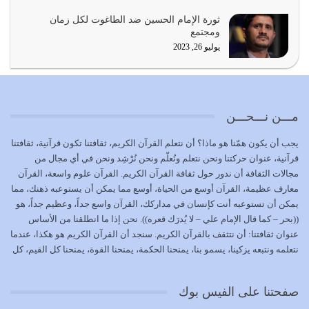
يجب أن نعود جميعاً الى القرآن وعندنا أخطاء جميعاً لنعتصم
ثورة الإمام الحسين ضد الطاغوت لكل زمان
بحبل الله جميعاً وليس كل…
ومجتمع
يوليو 22, 2026
يوليو 26, 2023
المُلك كله لله تعالى يؤتيه من يشاء وينزعه ممن يشاء ويعز من
يشاء ويذل من يشاء
يوليو 21, 2026
مـــن نـــحـــن
{إِنَّ الدِّينَ عِنْدَ اللَّهِ الْإسْلامُ} الدين الذي شرعه الله للناس في
يجب أن يكون همّنا هو ماذا؟ أن نتعلم القرآن الكريم، ثقافتنا تكون قرآنية، ثقافتنا
كل زمان…
قرآنية، عنوان حركتنا ونحن نتعلم ونُعلّم ونحن نُرْشِد ونحن في أي مجال من
يوليو 19, 2026
مجالات الثقافة أن ندور حول ثقافة القرآن الكريم. القرآن علوم واسعة، القرآن
معارف عظيمة، القرآن أوسع من الحياة، أوسع مما يمكن أن يستوعبه ذهنك، مما
الوظيفة عبارة عن مسؤولية يجب النهوض بها كما ينبغي لكي
يمكن أن تستوعبه أنت كإنسان في مداركك، القرآن واسع جداً، وعظيم جداً، هو
تتحقق الحقوق للجميع
((بحر – كما قال الإمام علي – لا يُدرَك قعره)). نحن إذا ما انطلقنا من الأساس
يوليو 18, 2026
عنوان ثقافتنا: أن نتثقف بالقرآن الكريم. سنجد أن القرآن الكريم هو هكذا، عندما
نتعلمه ونتبعه يزكينا، يسمو بنا، يمنحنا الحكمة، يمنحنا القوة، يمنحنا كل القيم، كل
بعض صفات المتقين {الصَّابِرِينَ وَالصَّادِقِينَ وَالْقَانِتِينَ
القيم التي لما ضاعت ضاعت الأمة بضياعها، كما هو حاصل الآن في وضع
وَالْمُنْفِقِينَ…
المسلمين، وفي وضع العرب بالذات. وشرف عظيم جداً لنا، ونتمنى أن نكون
يوليو 17, 2026
صفحتنا على الفيس بوك
بمستوى أن نثقف الآخرين بالقرآن الكريم، وأن نتثقف بثقافة القرآن الكريم