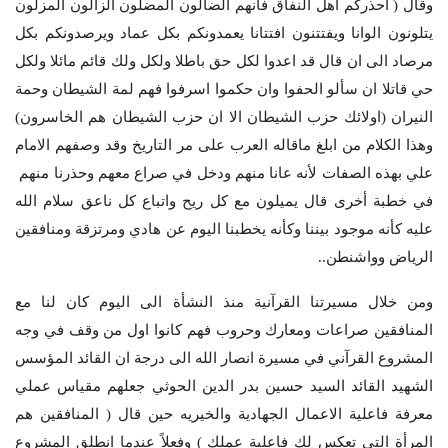
وقال ( احذركم اهل النفاق فأنهم الضالون المضلون الزالون المزلون
يتلونون الوانا ويفتتنون افتتانا يعمدونكم بكل عماد ويرصدونكم بكل
مرصاد الى ان قال قد اعدوا لكل حق باطلا ولكل ولك قائم مائلا ولكل
حي قاتلا ان سألو الحفوا وان حكموا اسرفوا فهم لمة الشيطان وحمة
النيران (اولائك حزب الشيطان الا ان حزب الشيطان هم الخاسرون)
وهذا الكلام من ابلغ ماقاله العرب على مر التاريخ وقد وصفهم الامام
علي بهذه الصفات لأنه عانا منهم ودخل في صراع معهم وحذرنا منهم
في خطبة أخرى قال يميلون مع كل ريح واتباع كل ناعق سلام الله
عليه كأنه موجود بيننا وكأنه يخطبنا اليوم عن هادي ومرتزقة ومنافقين
الرياض وواشنطن..
ومن خلال مسيرتنا القرآنية منذ النشأة الى اليوم كان لنا مع
المنافقين صراعات ومعارك وحروب فهم كانوا اول من وقف في وجه
المشروع القرآني في مسيرة انصار الله الى درجة ان القائد المؤسس
الشهيد القائد السيد حسين بدر الدين الحوثي جعلهم مقياس عملي
معرفة فاعلية الاعمال الجهادية والخيريه حين قال ( المنافقين هم
المرأة التي تعكس لك فاعلية عملك ) وفعلاً عندما انطلق المشروع