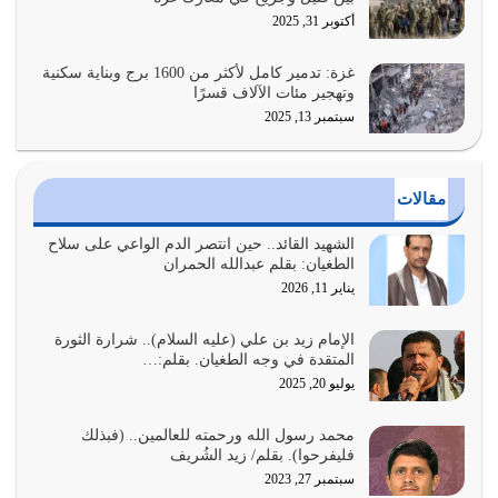
هل نحن من الصالحين؟ قيِّم نفسك هنا اترك القرآن على أصله
أكتوبر 31, 2025
وأعرض نفسك، وأعرض ما لديك على…
يوليو 27, 2026
غزة: تدمير كامل لأكثر من 1600 برج وبناية سكنية
وتهجير مئات الآلاف قسرًا
سبتمبر 13, 2025
عندما يكون عدوك هو عدو الله معناه أن تكون نقاط الضعف
فيه كثيرة وسينصرك الله عليه إذا…
يوليو 26, 2026
مقالات
أراد الله لهذه الأمة ان تكون خير امة أخرجت للناس بالنهوض
بالأمر بالمعروف والنهي عن…
الشهيد القائد.. حين انتصر الدم الواعي على سلاح
الطغيان: بقلم عبدالله الحمران
يوليو 25, 2026
يناير 11, 2026
الدين الذي شرعه الله لا يجوز أن يخضع لآرائنا وأهوائنا
واجتهاداتنا لأننا سنختلف ونتفرق
الإمام زيد بن علي (عليه السلام).. شرارة الثورة
المتقدة في وجه الطغيان. بقلم:…
يوليو 24, 2026
يوليو 20, 2025
أي أمة تتفرق في الدين وتتفرق في كيانها معناه أنها أصبحت
محمد رسول الله ورحمته للعالمين.. (فبذلك
أمة عاجزة عن النهوض…
فليفرحوا). بقلم/ زيد الشُريف
يوليو 23, 2026
سبتمبر 27, 2023