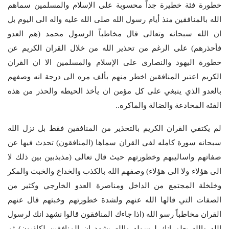
خطورة فئة خطيرة جداً محسوبة على الإسلام والمسلمين سماهم
الله بالمنافقين منذ أيام رسول الله صلى الله عليه واله الى اليوم بل
ان الله سبحانه وتعالى قال مخاطباً الرسول محمد (هم العدو
فأحذرهم) على الرغم من تحذير الله من خلال القران الكريم عن
خطورة اليهود والنصارى على الإسلام والمسلمين الا ان القران
الكريم اعتبر المنافقين اخطر منهم بألف مره الى درجة انه وصفهم
بالعدو الذي ينبغي على كل مؤمن ان يأخذ الحيطه والحذر من هذه
الفئه المخادعة والضالة والماكره..
لم يكتفي القران الكريم بالتحذير من المنافقين فقط بل نزل الله
سبحانه سورة كامله لفي القران سماها (المنافقون) تحدث فيها عن
صفاتهم واساليبهم وخطورتهم حيث قال تعالى (مذبذبين بين ذلك لا
الى هؤلاء ولا الى هؤلاء) وصفهم الله بالكذب والخداع والخبث والمكر
وخلخلة المجتمع من الداخل ومناصرة العدو الخارجي وكثير من
الصفات التي قالها الله عنهم ولشدة خطورتهم وخبثهم قال عنهم
القران مخاطباً رسو الله (اذا جاءك المنافقون قالوا نشهد انك لرسول
الله والله يعلم انك لرسوله والله يشهد ان المنافقين لكاذبون) ثم