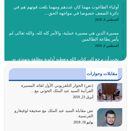
أولياء الطاغوت مهما كان عددهم ومهما بلغت قوتهم هم في
دائرة الضعف خصوصا في مواجهة الحق…
أغسطس 8, 2026
مسيرة الدين هي مسيرة عملية، والأمر كله لله، والله تعالى لم
يأمر بطاعة الظالمين
أغسطس 6, 2026
يجب أن نرجع إلى كتاب الله ونعطيه أولوية مطلقة ونهتدي به،
ونتبعه إتباعاً عملياً كما هو…
أغسطس 4, 2026
مقابلات وحوارات
عندما لم تؤخذ منهجية تعليم الناس من خلال القرآن الكريم
(نص) الحوار التلفزيوني الأول لقائد المسيرة
القرآنية السيد عبد الملك الحوثي مع…
حصل ضياع للأمة وضياع للأجيال
أبريل 23, 2019
أغسطس 3, 2026
نص مقابلة السيد عبد الملك مع صحيفة لوفيغارو
الغاية من الصلاة هو ذكر الله (أقم الصلاة لذكري) إضافة إلى
الفرنسية.
{وَأَعِدُّوا لَهُمْ مَا…
يوليو 18, 2018
أغسطس 2, 2026