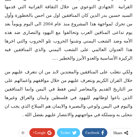
القرانية الجهادي التوعوي من خلال الثقافة القرانية التي قدمها
السيد حسين بدر الدين كان المنافقين اول من احس بالخطورة وأول
من تحرك لمواجهة هذا المشروع منذ عام 2004 الى اليوم ويوماً بعد
يوم تداعى المنافين العرب وتحالفوا مع اليهود والنصارى ضد هذه
الأمه وضد الشعب اليمني وشنوا الحروب تلو الحروب والتي اخرها
هذا العدوان العالمي على الشعب اليمني والذي المنافقين فيه
الركيزة الأساسية والعدو الأبرز والخطير ….
ولكي نتغلب على المنافقين والمعتدين لابد من ان نتعرف عليهم من
خلال القران الكريم ونتعرف عليهم من خلال مواقفهم واعمالهم على
مر التاريخ القديم والمعاصر ليس فقط في اليمن وانما المنافقين
الذين باعوا اوطانهم لليهود في فلسطين ولبنان والعراق وغيرها
واليوم في اليمن ولوعي والبصيرة والايمان هم السلاح الذي يجب ان
نتحلى به ونسلكه في مواجهتهم والانتصار عليهم بفضل الله .
Google+
Twitter
Facebook
Share