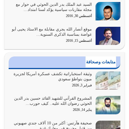
السيد عبد الملك بدر الدين الحوثي في حوار مع
السبب الرئيسي لشقاء الأمة الابتعاد عن كتاب الله والتعدي
مجلة مقاربات سياسية يؤكد لسنا امتداد…
لحدود الله بالإضافات للدين
أغسطس 30, 2016
أغسطس 1, 2026
موقع أنصار الله يجري مقابلة مع الاستاذ يحيى أبو
أبرز أسباب الشقاء هو الإعراض عن ذكر الله وعن هدى الله
عواضة بمناسبة الذكرى السنوية…
المتمثل في القرآن الكريم
أغسطس 15, 2016
يوليو 31, 2026
أولياء الشيطان كلما كانوا أكثر ولاءً وطاعة للشيطان كلما كانوا
متابعات وصحافة
أكثر ضعفاً
يوليو 30, 2026
وثيقة استخباراتية تكشف عسكرة أمريكا لجزيرة
ميون بتواطؤ سعودي
وعد الله تعالى من يُقتل في سبيله بالحياة الأبدية والرزق
فبراير 3, 2026
والاستبشار والنجاة والخلود في…
يوليو 29, 2026
المشروع القرآني للشهيد القائد حسين بدر الدين
الحوثي رضوان الله عليه.. كيف حورب…
القرآن الكريم هو أهم مصدر لمعرفة رسول الله معرفة سيرته
يناير 14, 2026
معرفة شخصيته معرفة عظمته
يوليو 28, 2026
صحيفة هآرتس: أكثر من 10 آلاف جندي صهيوني
بين قتيل وجريح في معارك غزة