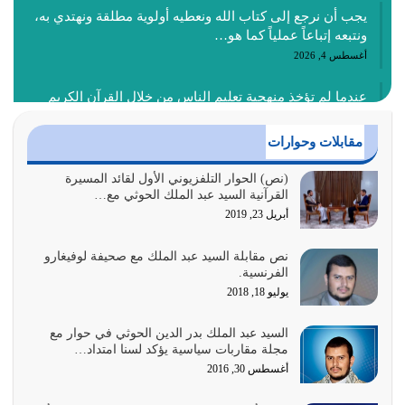
يجب أن نرجع إلى كتاب الله ونعطيه أولوية مطلقة ونهتدي به،
ونتبعه إتباعاً عملياً كما هو…
أغسطس 4, 2026
عندما لم تؤخذ منهجية تعليم الناس من خلال القرآن الكريم
حصل ضياع للأمة وضياع للأجيال
أغسطس 3, 2026
مقابلات وحوارات
الغاية من الصلاة هو ذكر الله (أقم الصلاة لذكري) إضافة إلى
(نص) الحوار التلفزيوني الأول لقائد المسيرة
القرآنية السيد عبد الملك الحوثي مع…
{وَأَعِدُّوا لَهُمْ مَا…
أبريل 23, 2019
أغسطس 2, 2026
نص مقابلة السيد عبد الملك مع صحيفة لوفيغارو
السبب الرئيسي لشقاء الأمة الابتعاد عن كتاب الله والتعدي
الفرنسية.
لحدود الله بالإضافات للدين
يوليو 18, 2018
أغسطس 1, 2026
السيد عبد الملك بدر الدين الحوثي في حوار مع
أبرز أسباب الشقاء هو الإعراض عن ذكر الله وعن هدى الله
مجلة مقاربات سياسية يؤكد لسنا امتداد…
المتمثل في القرآن الكريم
أغسطس 30, 2016
يوليو 31, 2026