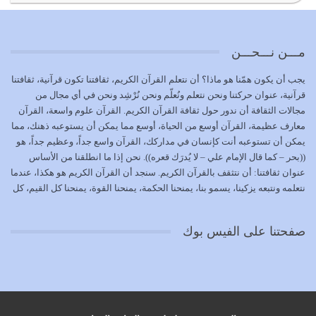
{إِنَّ الدِّينَ عِنْدَ اللَّهِ الْإسْلامُ} الدين الذي شرعه الله للناس في
كل زمان…
يوليو 19, 2026
مـــن نـــحـــن
الوظيفة عبارة عن مسؤولية يجب النهوض بها كما ينبغي لكي
يجب أن يكون همّنا هو ماذا؟ أن نتعلم القرآن الكريم، ثقافتنا تكون قرآنية، ثقافتنا
تتحقق الحقوق للجميع
قرآنية، عنوان حركتنا ونحن نتعلم ونُعلّم ونحن نُرْشِد ونحن في أي مجال من
يوليو 18, 2026
مجالات الثقافة أن ندور حول ثقافة القرآن الكريم. القرآن علوم واسعة، القرآن
معارف عظيمة، القرآن أوسع من الحياة، أوسع مما يمكن أن يستوعبه ذهنك، مما
بعض صفات المتقين {الصَّابِرِينَ وَالصَّادِقِينَ وَالْقَانِتِينَ
يمكن أن تستوعبه أنت كإنسان في مداركك، القرآن واسع جداً، وعظيم جداً، هو
وَالْمُنْفِقِينَ…
((بحر – كما قال الإمام علي – لا يُدرَك قعره)). نحن إذا ما انطلقنا من الأساس
يوليو 17, 2026
عنوان ثقافتنا: أن نتثقف بالقرآن الكريم. سنجد أن القرآن الكريم هو هكذا، عندما
نتعلمه ونتبعه يزكينا، يسمو بنا، يمنحنا الحكمة، يمنحنا القوة، يمنحنا كل القيم، كل
الاعتصام بحبل الله أمر إلهي للمؤمنين وهو بمثابة سبب بينهم
القيم التي لما ضاعت ضاعت الأمة بضياعها، كما هو حاصل الآن في وضع
وبين الله يترتب عليه النصر…
المسلمين، وفي وضع العرب بالذات. وشرف عظيم جداً لنا، ونتمنى أن نكون
يوليو 16, 2026
صفحتنا على الفيس بوك
بمستوى أن نثقف الآخرين بالقرآن الكريم، وأن نتثقف بثقافة القرآن الكريم
{ذَلِكَ فَضْلُ اللَّهِ يُؤْتِيهِ مَنْ يَشَاءُ وَاللَّهُ ذُو الْفَضْلِ الْعَظِيمِ} يؤتيه من يشاء، فنحن
نحاول أن نكون ممن يشاء الله أن يُؤتَوا هذا الفضل العظيم. لا تفكر إطلاقاً أن
العلم هو في أن تنتهي من رصّات من الكتب، ربما رصات من الكتب توجد في
نفسك جهلاً وضلالاً، لا تنفع. استعرض الآن المكاتب في الشوارع في المدن تجد
رصات من الكتب، رصّات من الكتب في الحديث في التفسير في الفقه في فنون