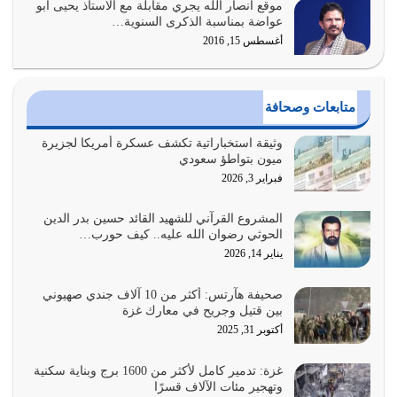
موقع أنصار الله يجري مقابلة مع الاستاذ يحيى أبو
أولياء الشيطان كلما كانوا أكثر ولاءً وطاعة للشيطان كلما كانوا
عواضة بمناسبة الذكرى السنوية…
أكثر ضعفاً
أغسطس 15, 2016
يوليو 30, 2026
وعد الله تعالى من يُقتل في سبيله بالحياة الأبدية والرزق
متابعات وصحافة
والاستبشار والنجاة والخلود في…
يوليو 29, 2026
وثيقة استخباراتية تكشف عسكرة أمريكا لجزيرة
ميون بتواطؤ سعودي
القرآن الكريم هو أهم مصدر لمعرفة رسول الله معرفة سيرته
فبراير 3, 2026
معرفة شخصيته معرفة عظمته
يوليو 28, 2026
المشروع القرآني للشهيد القائد حسين بدر الدين
الحوثي رضوان الله عليه.. كيف حورب…
هل نحن من الصالحين؟ قيِّم نفسك هنا اترك القرآن على أصله
يناير 14, 2026
وأعرض نفسك، وأعرض ما لديك على…
يوليو 27, 2026
صحيفة هآرتس: أكثر من 10 آلاف جندي صهيوني
بين قتيل وجريح في معارك غزة
عندما يكون عدوك هو عدو الله معناه أن تكون نقاط الضعف
أكتوبر 31, 2025
فيه كثيرة وسينصرك الله عليه إذا…
يوليو 26, 2026
غزة: تدمير كامل لأكثر من 1600 برج وبناية سكنية
وتهجير مئات الآلاف قسرًا