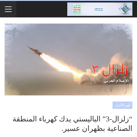
أهم الأخبار
“زلزال-3” الباليستي يدك كهرباء المنطقة
الصناعية بظهران عسير.