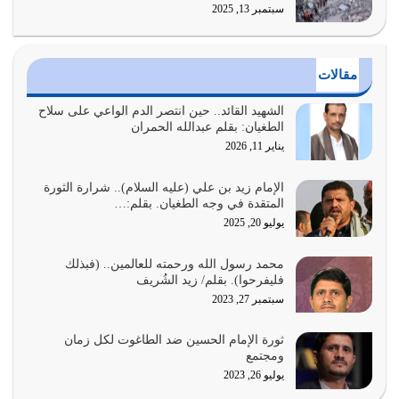
سبتمبر 13, 2025
أراد الله لهذه الأمة ان تكون خير امة أخرجت للناس بالنهوض
بالأمر بالمعروف والنهي عن…
يوليو 25, 2026
مقالات
الدين الذي شرعه الله لا يجوز أن يخضع لآرائنا وأهوائنا
واجتهاداتنا لأننا سنختلف ونتفرق
الشهيد القائد.. حين انتصر الدم الواعي على سلاح
الطغيان: بقلم عبدالله الحمران
يوليو 24, 2026
يناير 11, 2026
أي أمة تتفرق في الدين وتتفرق في كيانها معناه أنها أصبحت
أمة عاجزة عن النهوض…
الإمام زيد بن علي (عليه السلام).. شرارة الثورة
المتقدة في وجه الطغيان. بقلم:…
يوليو 23, 2026
يوليو 20, 2025
يجب أن نعود جميعاً الى القرآن وعندنا أخطاء جميعاً لنعتصم
محمد رسول الله ورحمته للعالمين.. (فبذلك
بحبل الله جميعاً وليس كل…
فليفرحوا). بقلم/ زيد الشُريف
يوليو 22, 2026
سبتمبر 27, 2023
المُلك كله لله تعالى يؤتيه من يشاء وينزعه ممن يشاء ويعز من
ثورة الإمام الحسين ضد الطاغوت لكل زمان
يشاء ويذل من يشاء
ومجتمع
يوليو 21, 2026
يوليو 26, 2023