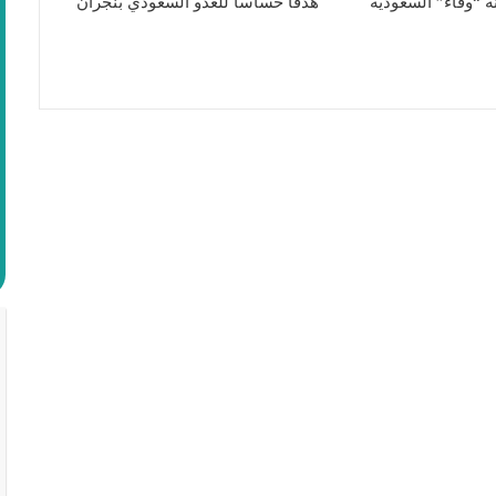
 “وفاء” السعودية
هدفا حساسا للعدو السعودي بنجران