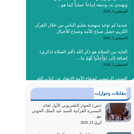
ونهتدي به، ونتبعه إتباعاً عملياً كما هو…
أغسطس 4, 2026
عندما لم تؤخذ منهجية تعليم الناس من خلال القرآن
الكريم حصل ضياع للأمة وضياع للأجيال
أغسطس 3, 2026
الغاية من الصلاة هو ذكر الله (أقم الصلاة لذكري)
إضافة إلى {وَأَعِدُّوا لَهُمْ مَا…
أغسطس 2, 2026
السبب الرئيسي لشقاء الأمة الابتعاد عن كتاب الله
والتعدي لحدود الله بالإضافات للدين
أغسطس 1, 2026
مقابلات وحوارات
أبرز أسباب الشقاء هو الإعراض عن ذكر الله وعن هدى
(نص) الحوار التلفزيوني الأول لقائد
المسيرة القرآنية السيد عبد الملك الحوثي
الله المتمثل في القرآن الكريم
مع…
يوليو 31, 2026
أبريل 23, 2019
أولياء الشيطان كلما كانوا أكثر ولاءً وطاعة للشيطان