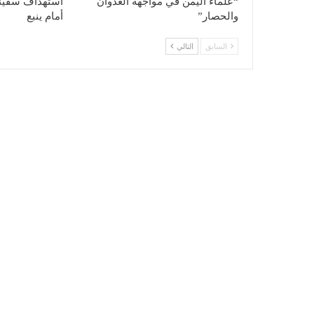
“علماء اليمن في مواجهة العدوان
استهداف سفينة
والحصار”
أمام ينبع
السابق
التالي