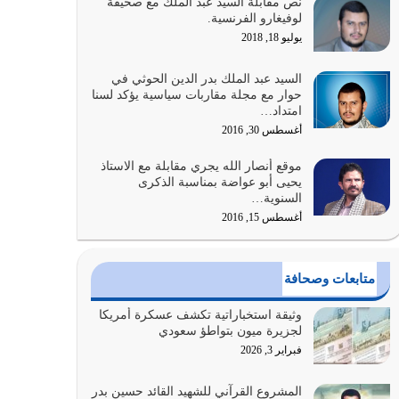
نص مقابلة السيد عبد الملك مع صحيفة
كلما كانوا أكثر ضعفاً
لوفيغارو الفرنسية.
يوليو 30, 2026
يوليو 18, 2018
وعد الله تعالى من يُقتل في سبيله بالحياة الأبدية
السيد عبد الملك بدر الدين الحوثي في
والرزق والاستبشار والنجاة والخلود في…
حوار مع مجلة مقاربات سياسية يؤكد لسنا
امتداد…
يوليو 29, 2026
أغسطس 30, 2016
القرآن الكريم هو أهم مصدر لمعرفة رسول الله معرفة
موقع أنصار الله يجري مقابلة مع الاستاذ
سيرته معرفة شخصيته معرفة عظمته
يحيى أبو عواضة بمناسبة الذكرى
يوليو 28, 2026
السنوية…
أغسطس 15, 2016
هل نحن من الصالحين؟ قيِّم نفسك هنا اترك القرآن
على أصله وأعرض نفسك، وأعرض ما لديك على…
يوليو 27, 2026
متابعات وصحافة
عندما يكون عدوك هو عدو الله معناه أن تكون نقاط
وثيقة استخباراتية تكشف عسكرة أمريكا
الضعف فيه كثيرة وسينصرك الله عليه إذا…
لجزيرة ميون بتواطؤ سعودي
يوليو 26, 2026
فبراير 3, 2026
أراد الله لهذه الأمة ان تكون خير امة أخرجت للناس
المشروع القرآني للشهيد القائد حسين بدر