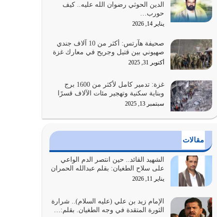
الدين الحوثي رضوان الله عليه.. كيف
بالنهوض بالأمر بالمعروف والنهي عن…
حورب…
يوليو 25, 2026
يناير 14, 2026
الدين الذي شرعه الله لا يجوز أن يخضع لآرائنا وأهوائنا
صحيفة هآرتس: أكثر من 10 آلاف جندي
واجتهاداتنا لأننا سنختلف ونتفرق
صهيوني بين قتيل وجريح في معارك غزة
يوليو 24, 2026
أكتوبر 31, 2025
أي أمة تتفرق في الدين وتتفرق في كيانها معناه أنها
غزة: تدمير كامل لأكثر من 1600 برج
أصبحت أمة عاجزة عن النهوض…
وبناية سكنية وتهجير مئات الآلاف قسرًا
يوليو 23, 2026
سبتمبر 13, 2025
يجب أن نعود جميعاً الى القرآن وعندنا أخطاء جميعاً
لنعتصم بحبل الله جميعاً وليس كل…
مقالات
يوليو 22, 2026
الشهيد القائد.. حين انتصر الدم الواعي
المُلك كله لله تعالى يؤتيه من يشاء وينزعه ممن يشاء
على سلاح الطغيان: بقلم عبدالله الحمران
ويعز من يشاء ويذل من يشاء
يناير 11, 2026
يوليو 21, 2026
الإمام زيد بن علي (عليه السلام).. شرارة
الثورة المتقدة في وجه الطغيان. بقلم:…
{إِنَّ الدِّينَ عِنْدَ اللَّهِ الْإسْلامُ} الدين الذي شرعه الله