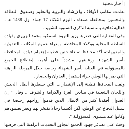
| أخبار محلية |
نظمت مكاتب الأوقاف والإرشاد والتربية والتعليم وصندوق النظافة
والتحسين بمحافظة صنعاء ، اليوم الثلاثاء 17 جماد اول 1438 هـ ،
فعالية ثقافية بمناسبة الذكرى السنوية للشهيد .
وفي الفعالية التي حضرها وزير الثروة السمكية محمد الزبيري وقيادة
السلطة المحلية ووكلاء المحافظة ومدراء عموم المكاتب التنفيذية
والمديريات، أكد محافظ صنعاء حنين قطينة إهتمام قيادة المحافظة
بأسر الشهداء ورعايتهم. مشدداً على أهمية إضطلاع الجميع
بالمسؤولية في العناية بأسر الشهداء وخاصة خلال المرحلة الراهنة
التي يمر بها الوطن جراء إستمرار العدوان والحصار .
ولفت المحافظ قطينة إلى الإنتصارات التي يسطرها أبطال الجيش
واللجان الشعبية في ميادين العزة والكرامة والشرف .. وقال ” إن
العدوان أفقدنا كثير من الأبطال الذين قدموا أرواحهم رخيصة في
سبيل الدفاع عن الوطن، لكن أكسبنا رجالا نفتخر بهم ونعتز بصمودهم
وكانوا عند مستوى المسؤولية “.
وحث على تضافر جهود الجميع لتجاوز التحديات الراهنة التي فرضها