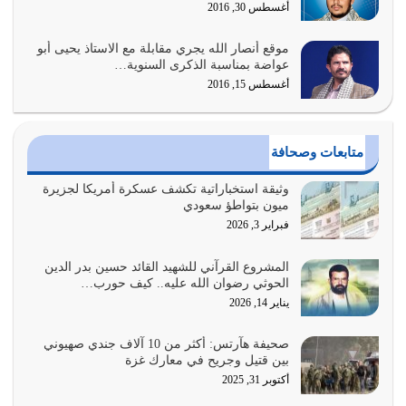
أغسطس 30, 2016
يوليو 30, 2026
موقع أنصار الله يجري مقابلة مع الاستاذ يحيى أبو
وعد الله تعالى من يُقتل في سبيله بالحياة الأبدية والرزق
عواضة بمناسبة الذكرى السنوية…
والاستبشار والنجاة والخلود في…
أغسطس 15, 2016
يوليو 29, 2026
القرآن الكريم هو أهم مصدر لمعرفة رسول الله معرفة سيرته
متابعات وصحافة
معرفة شخصيته معرفة عظمته
يوليو 28, 2026
وثيقة استخباراتية تكشف عسكرة أمريكا لجزيرة
ميون بتواطؤ سعودي
هل نحن من الصالحين؟ قيِّم نفسك هنا اترك القرآن على أصله
فبراير 3, 2026
وأعرض نفسك، وأعرض ما لديك على…
يوليو 27, 2026
المشروع القرآني للشهيد القائد حسين بدر الدين
الحوثي رضوان الله عليه.. كيف حورب…
عندما يكون عدوك هو عدو الله معناه أن تكون نقاط الضعف
يناير 14, 2026
فيه كثيرة وسينصرك الله عليه إذا…
يوليو 26, 2026
صحيفة هآرتس: أكثر من 10 آلاف جندي صهيوني
بين قتيل وجريح في معارك غزة
أراد الله لهذه الأمة ان تكون خير امة أخرجت للناس بالنهوض
أكتوبر 31, 2025
بالأمر بالمعروف والنهي عن…