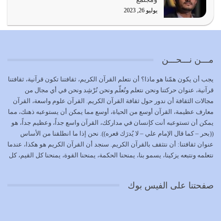
يوليو 19, 2026
يوليو 26, 2023
الوظيفة عبارة عن مسؤولية يجب النهوض بها كما ينبغي لكي
تتحقق الحقوق للجميع
يوليو 18, 2026
مـــن نـــحـــن
بعض صفات المتقين {الصَّابِرِينَ وَالصَّادِقِينَ وَالْقَانِتِينَ
يجب أن يكون همّنا هو ماذا؟ أن نتعلم القرآن الكريم، ثقافتنا تكون قرآنية، ثقافتنا
وَالْمُنْفِقِينَ…
قرآنية، عنوان حركتنا ونحن نتعلم ونُعلّم ونحن نُرْشِد ونحن في أي مجال من
يوليو 17, 2026
مجالات الثقافة أن ندور حول ثقافة القرآن الكريم. القرآن علوم واسعة، القرآن
معارف عظيمة، القرآن أوسع من الحياة، أوسع مما يمكن أن يستوعبه ذهنك، مما
الاعتصام بحبل الله أمر إلهي للمؤمنين وهو بمثابة سبب بينهم
يمكن أن تستوعبه أنت كإنسان في مداركك، القرآن واسع جداً، وعظيم جداً، هو
وبين الله يترتب عليه النصر…
((بحر – كما قال الإمام علي – لا يُدرَك قعره)). نحن إذا ما انطلقنا من الأساس
يوليو 16, 2026
عنوان ثقافتنا: أن نتثقف بالقرآن الكريم. سنجد أن القرآن الكريم هو هكذا، عندما
نتعلمه ونتبعه يزكينا، يسمو بنا، يمنحنا الحكمة، يمنحنا القوة، يمنحنا كل القيم، كل
إما أن نحاول أن نكون من أولياء الله فيتم على أيدينا ضرب
القيم التي لما ضاعت ضاعت الأمة بضياعها، كما هو حاصل الآن في وضع
أعدائه أو لا نكون فنُضرب من…
المسلمين، وفي وضع العرب بالذات. وشرف عظيم جداً لنا، ونتمنى أن نكون
يوليو 15, 2026
صفحتنا على الفيس بوك
بمستوى أن نثقف الآخرين بالقرآن الكريم، وأن نتثقف بثقافة القرآن الكريم
{ذَلِكَ فَضْلُ اللَّهِ يُؤْتِيهِ مَنْ يَشَاءُ وَاللَّهُ ذُو الْفَضْلِ الْعَظِيمِ} يؤتيه من يشاء، فنحن
نحاول أن نكون ممن يشاء الله أن يُؤتَوا هذا الفضل العظيم. لا تفكر إطلاقاً أن
العلم هو في أن تنتهي من رصّات من الكتب، ربما رصات من الكتب توجد في