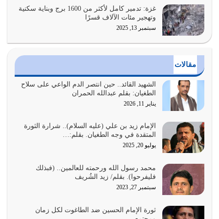
يوليو 25, 2026
غزة: تدمير كامل لأكثر من 1600 برج وبناية سكنية
وتهجير مئات الآلاف قسرًا
سبتمبر 13, 2025
الدين الذي شرعه الله لا يجوز أن يخضع لآرائنا وأهوائنا
واجتهاداتنا لأننا سنختلف ونتفرق
يوليو 24, 2026
مقالات
أي أمة تتفرق في الدين وتتفرق في كيانها معناه أنها أصبحت
أمة عاجزة عن النهوض…
الشهيد القائد.. حين انتصر الدم الواعي على سلاح
الطغيان: بقلم عبدالله الحمران
يوليو 23, 2026
يناير 11, 2026
يجب أن نعود جميعاً الى القرآن وعندنا أخطاء جميعاً لنعتصم
بحبل الله جميعاً وليس كل…
الإمام زيد بن علي (عليه السلام).. شرارة الثورة
المتقدة في وجه الطغيان. بقلم:…
يوليو 22, 2026
يوليو 20, 2025
المُلك كله لله تعالى يؤتيه من يشاء وينزعه ممن يشاء ويعز من
محمد رسول الله ورحمته للعالمين.. (فبذلك
يشاء ويذل من يشاء
فليفرحوا). بقلم/ زيد الشُريف
يوليو 21, 2026
سبتمبر 27, 2023
{إِنَّ الدِّينَ عِنْدَ اللَّهِ الْإسْلامُ} الدين الذي شرعه الله للناس في
ثورة الإمام الحسين ضد الطاغوت لكل زمان
كل زمان…
ومجتمع