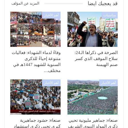
قد يعجبك ايضا
المزيد عن المؤلف
مناسبات
أهم الأخبار
الصرخة في ذكراها الـ24:
وفاءً لدماء الشهداء: فعاليات
سلاح الموقف الذي كسر
متنوعة إحياءً للذكرى
صنم الهيمنة
السنوية للشهيد 1447هـ في
مختلف…
أهم الأخبار
أهم الأخبار
صنعاء: جماهير مليونية تحيي
صنعاء: حشود جماهيرية
ذكرى المولد النبوي الشريف
كبرى تحيي ذكرى استشهاد