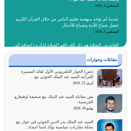
أغسطس 4, 2026
عندما لم تؤخذ منهجية تعليم الناس من خلال القرآن الكريم
حصل ضياع للأمة وضياع للأجيال
أغسطس 3, 2026
الغاية من الصلاة هو ذكر الله (أقم الصلاة لذكري) إضافة إلى
{وَأَعِدُّوا لَهُمْ مَا…
أغسطس 2, 2026
مقابلات وحوارات
السبب الرئيسي لشقاء الأمة الابتعاد عن كتاب الله والتعدي
(نص) الحوار التلفزيوني الأول لقائد المسيرة
القرآنية السيد عبد الملك الحوثي مع…
لحدود الله بالإضافات للدين
أبريل 23, 2019
أغسطس 1, 2026
نص مقابلة السيد عبد الملك مع صحيفة لوفيغارو
أبرز أسباب الشقاء هو الإعراض عن ذكر الله وعن هدى الله
الفرنسية.
المتمثل في القرآن الكريم
يوليو 18, 2018
يوليو 31, 2026
السيد عبد الملك بدر الدين الحوثي في حوار مع
أولياء الشيطان كلما كانوا أكثر ولاءً وطاعة للشيطان كلما كانوا
مجلة مقاربات سياسية يؤكد لسنا امتداد…
أكثر ضعفاً