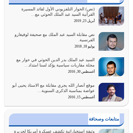
السبب الرئيسي لشقاء الأمة الابتعاد عن كتاب الله والتعدي
(نص) الحوار التلفزيوني الأول لقائد المسيرة
القرآنية السيد عبد الملك الحوثي مع…
لحدود الله بالإضافات للدين
أبريل 23, 2019
أغسطس 1, 2026
نص مقابلة السيد عبد الملك مع صحيفة لوفيغارو
أبرز أسباب الشقاء هو الإعراض عن ذكر الله وعن هدى الله
الفرنسية.
المتمثل في القرآن الكريم
يوليو 18, 2018
يوليو 31, 2026
السيد عبد الملك بدر الدين الحوثي في حوار مع
أولياء الشيطان كلما كانوا أكثر ولاءً وطاعة للشيطان كلما كانوا
مجلة مقاربات سياسية يؤكد لسنا امتداد…
أكثر ضعفاً
أغسطس 30, 2016
يوليو 30, 2026
موقع أنصار الله يجري مقابلة مع الاستاذ يحيى أبو
وعد الله تعالى من يُقتل في سبيله بالحياة الأبدية والرزق
عواضة بمناسبة الذكرى السنوية…
والاستبشار والنجاة والخلود في…
أغسطس 15, 2016
يوليو 29, 2026
القرآن الكريم هو أهم مصدر لمعرفة رسول الله معرفة سيرته
متابعات وصحافة
معرفة شخصيته معرفة عظمته
يوليو 28, 2026
وثيقة استخباراتية تكشف عسكرة أمريكا لجزيرة