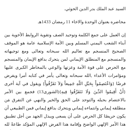
السيد عبد الملك بدر الدين الحوثي.
محاضره بعنوان الوحدة والاخاء 11 رمضان 1433هـ
إن العمل على جمع الكلمة وتوحيد الصف وتقوية الروابط الأخوية بين
أبناء الشعب اليمني المسلم وبين الأمة الإسلامية عامة هو الموقف
الصحيح المنسجم مع تعاليم الله سبحانه وتعالى ومع توجيهاته
والمنسجم مع المنطلق الإيماني لمن يتحرك بدافع الإيمان والمنسجم
مع الحرص على قوة الأمة وعزتها والوعي بالمخاطر الكبرى عليها
ومؤامرات الأعداء ,الله سبحانه وتعالى يأمر في كتابه أمرا ويفرض
فرضًا {وَاعْتَصِمُواْ بِحَبْلِ اللّهِ جَمِيعاً وَلاَ تَفَرَّقُواْ} ويقول في آية أخرى
{أَنْ أَقِيمُوا الدِّينَ وَلَا تَتَفَرَّقُوا فِيهِ}(الشورى13) فجمع بين الأمر
بالاعتصام بحبله والتوحد على الحق والخير والنهي عن التفرق مَن
منطلقه إيماني وانتماءه إيماني ويتحرك بدافع إيماني فمن الطبيعي أن
يكون حريصًا كل الحرص على أن يسعى ويبذل الجهد من أجل تطبيق
هذا الأمر الإلهي الواضح وإقامة هذا الفرض الإلهي المؤكد طاعةً لله