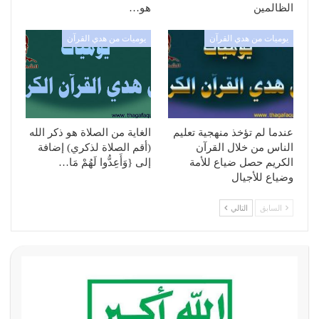
الظالمين
هو…
يوميات من هدي القرآن
يوميات من هدي القرآن
عندما لم تؤخذ منهجية تعليم
الغاية من الصلاة هو ذكر الله
الناس من خلال القرآن
(أقم الصلاة لذكري) إضافة
الكريم حصل ضياع للأمة
إلى {وَأَعِدُّوا لَهُمْ مَا…
وضياع للأجيال
السابق
التالي