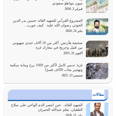
ميون بتواطؤ سعودي
هل نحن من الصالحين؟ قيِّم نفسك هنا اترك القرآن على أصله
فبراير 3, 2026
وأعرض نفسك، وأعرض ما لديك على…
يوليو 27, 2026
المشروع القرآني للشهيد القائد حسين بدر الدين
الحوثي رضوان الله عليه.. كيف حورب…
عندما يكون عدوك هو عدو الله معناه أن تكون نقاط الضعف
يناير 14, 2026
فيه كثيرة وسينصرك الله عليه إذا…
يوليو 26, 2026
صحيفة هآرتس: أكثر من 10 آلاف جندي صهيوني
بين قتيل وجريح في معارك غزة
أراد الله لهذه الأمة ان تكون خير امة أخرجت للناس بالنهوض
أكتوبر 31, 2025
بالأمر بالمعروف والنهي عن…
يوليو 25, 2026
غزة: تدمير كامل لأكثر من 1600 برج وبناية سكنية
وتهجير مئات الآلاف قسرًا
سبتمبر 13, 2025
الدين الذي شرعه الله لا يجوز أن يخضع لآرائنا وأهوائنا
واجتهاداتنا لأننا سنختلف ونتفرق
يوليو 24, 2026
مقالات
أي أمة تتفرق في الدين وتتفرق في كيانها معناه أنها أصبحت
أمة عاجزة عن النهوض…
الشهيد القائد.. حين انتصر الدم الواعي على سلاح
الطغيان: بقلم عبدالله الحمران
يوليو 23, 2026
يناير 11, 2026