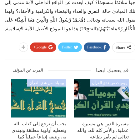
جواُ متلائمًا منسجمًا؟ كيف أبعدت عن الواقع الداخلي لأمة تنتمي إلى
تلك المبادئ حالة التفرق والعداء والبغضاء والكراهية والأحقاد؟ ولهذا
يقول الله سبحانه وتعالى {مُّحَمَّدٌ رَّسُولُ اللَّهِ وَالَّذِينَ مَعَهُ أَشِدَّاء عَلَى
الْكُفَّارِ رُحَمَاء بَيْنَهُمْ}(الفتح29) هذا هو النموذج الأصيل للأمة الإسلامية,
Google+
Twitter
Facebook
Share
قد يعجبك ايضا
المزيد عن المؤلف
يوميات من هدي القرآن
يوميات من هدي القرآن
مسيرة الدين هي مسيرة
يجب أن نرجع إلى كتاب الله
عملية، والأمر كله لله، والله
ونعطيه أولوية مطلقة ونهتدي
تعالى لم يأمر بطاعة
به، ونتبعه إتباعاً عملياً كما