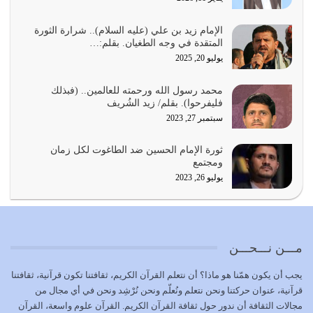
يجب أن نعود جميعاً الى القرآن وعندنا أخطاء جميعاً لنعتصم
بحبل الله جميعاً وليس كل…
الإمام زيد بن علي (عليه السلام).. شرارة الثورة
المتقدة في وجه الطغيان. بقلم:…
يوليو 22, 2026
يوليو 20, 2025
المُلك كله لله تعالى يؤتيه من يشاء وينزعه ممن يشاء ويعز من
محمد رسول الله ورحمته للعالمين.. (فبذلك
يشاء ويذل من يشاء
فليفرحوا). بقلم/ زيد الشُريف
يوليو 21, 2026
سبتمبر 27, 2023
{إِنَّ الدِّينَ عِنْدَ اللَّهِ الْإسْلامُ} الدين الذي شرعه الله للناس في
ثورة الإمام الحسين ضد الطاغوت لكل زمان
كل زمان…
ومجتمع
يوليو 19, 2026
يوليو 26, 2023
الوظيفة عبارة عن مسؤولية يجب النهوض بها كما ينبغي لكي
تتحقق الحقوق للجميع
يوليو 18, 2026
مـــن نـــحـــن
بعض صفات المتقين {الصَّابِرِينَ وَالصَّادِقِينَ وَالْقَانِتِينَ
يجب أن يكون همّنا هو ماذا؟ أن نتعلم القرآن الكريم، ثقافتنا تكون قرآنية، ثقافتنا
وَالْمُنْفِقِينَ…
قرآنية، عنوان حركتنا ونحن نتعلم ونُعلّم ونحن نُرْشِد ونحن في أي مجال من
يوليو 17, 2026
مجالات الثقافة أن ندور حول ثقافة القرآن الكريم. القرآن علوم واسعة، القرآن