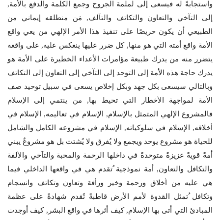
واستجابةً له فيسعى إلى لملمة الجروح وجمع الكلمة والدفع بالأمة,
إلى التآخي والتعاون والتكاتف والتآلف, مَن منطلقه إيماني من
الطبيعي أن يكون حريصًا على تنفيذ هذا الأمر الإلهي من يعي واقع
الأمة واقع أمته التي هو منها, كل ضرر عليها ينعكس عليه, على واقعه
يتضرر منه من يدرك طبيعة مؤامرات الأعداء الخطيرة على الأمة هو
يدرك حاجة هذه الأمة إلى التوحد إلى التآخي إلى التعاون إلى التكاتف
وبالتالي سيسعى بكل جهد وبكل إخلاص يسعى في سبيل توحيد صف
الأمة لمواجهة الأخطار التي تحيط بها, من ينتمي إلى الإسلام
فالمشروع الإلهي المتمثل بالإسلام, الإسلام في تعاليمه, الإسلام في
أخلاقه, الإسلام في سلوكياته, الإسلام في مشروعه الكامل والشامل
للحياة هو مشروع يوحد ويجمع ولا يُفرق ولا يُشتت بل هو مشروعٌ يبني
أمةً قويةً عزيزةً متوحدةً في داخلها الرحمة والمحبة والتآخي والألفة
والتكافل والتعاون, أمة نموذجية ُتقدم هي في واقعها الداخلي فيما
هي عليه من أخلاق ورحمة وخير ورأفة وتعاون وتكاتف وانسجام
وتكافل ُتمثل القدوة لأمم الأرض قاطبةً تُقدم شهادةً على عظمة
المبادئ التي أتى بها الإسلام, كيف أثرها في واقع البشر, كيف أوجدت