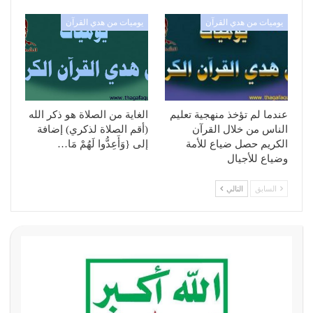
يوميات من هدي القرآن
يوميات من هدي القرآن
عندما لم تؤخذ منهجية تعليم
الغاية من الصلاة هو ذكر الله
الناس من خلال القرآن
(أقم الصلاة لذكري) إضافة
الكريم حصل ضياع للأمة
إلى {وَأَعِدُّوا لَهُمْ مَا…
وضياع للأجيال
السابق
التالي