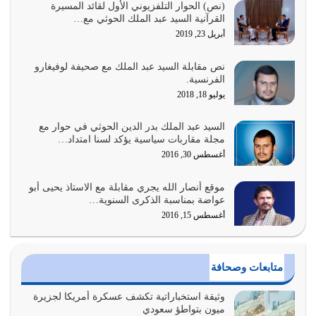
السبب الرئيسي لشقاء الأمة الابتعاد عن كتاب الله والتعدي
(نص) الحوار التلفزيوني الأول لقائد المسيرة
القرآنية السيد عبد الملك الحوثي مع…
لحدود الله بالإضافات للدين
أبريل 23, 2019
أغسطس 1, 2026
نص مقابلة السيد عبد الملك مع صحيفة لوفيغارو
أبرز أسباب الشقاء هو الإعراض عن ذكر الله وعن هدى الله
الفرنسية.
المتمثل في القرآن الكريم
يوليو 18, 2018
يوليو 31, 2026
السيد عبد الملك بدر الدين الحوثي في حوار مع
أولياء الشيطان كلما كانوا أكثر ولاءً وطاعة للشيطان كلما كانوا
مجلة مقاربات سياسية يؤكد لسنا امتداد…
أكثر ضعفاً
أغسطس 30, 2016
يوليو 30, 2026
موقع أنصار الله يجري مقابلة مع الاستاذ يحيى أبو
وعد الله تعالى من يُقتل في سبيله بالحياة الأبدية والرزق
عواضة بمناسبة الذكرى السنوية…
والاستبشار والنجاة والخلود في…
أغسطس 15, 2016
يوليو 29, 2026
القرآن الكريم هو أهم مصدر لمعرفة رسول الله معرفة سيرته
متابعات وصحافة
معرفة شخصيته معرفة عظمته
يوليو 28, 2026
وثيقة استخباراتية تكشف عسكرة أمريكا لجزيرة
ميون بتواطؤ سعودي