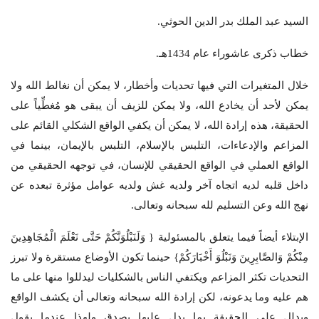
السيد عبد الملك بدر الدين الحوثي.
خطاب ذكرى عاشوراء عام 1434هـ.
خلال المتغيرات التي فيها تحديات وأخطار، لا يمكن أن نغالط الله ولا
يمكن لأحد أن يخادع الله، ولا يمكن للزيف أن يبقى هو مُغطِّياً على
الحقيقة، هذه إرادة الله، لا يمكن أن يكفي الواقع الشكلي القائم على
المزاعم والإدعاءات، التلبس بالإسلام، التلبس بالإيمان، بينما في
الواقع العملي في الواقع الحقيقي للإنسان، في توجهه الحقيقي من
داخل قلبه لديه اتجاه آخر ولديه غش ولديه عوامل مؤثرة تبعده عن
نهج الله وعن التسليم لله سبحانه وتعالى.
الإبتلاء أيضاً فيما يتعلق بالمسئولية { وَلَنَبْلُوَنَّكُمْ حَتَّى نَعْلَمَ الْمُجَاهِدِينَ
مِنْكُمْ وَالصَّابِرِينَ وَنَبْلُوَ أَخْبَارَكُمْ} حينما تكون الأوضاع مستقرة ولا تبرز
التحديات تكثر المزاعم ويكتفي الناس بالشكليات ليدللوا منها على ما
هم عليه وما يدعونه، لكن إرادة الله سبحانه وتعالى أن يكشف الواقع
ويدلل على الحقيقة بما يدل عليها بصدق ولهذا عندما يقول