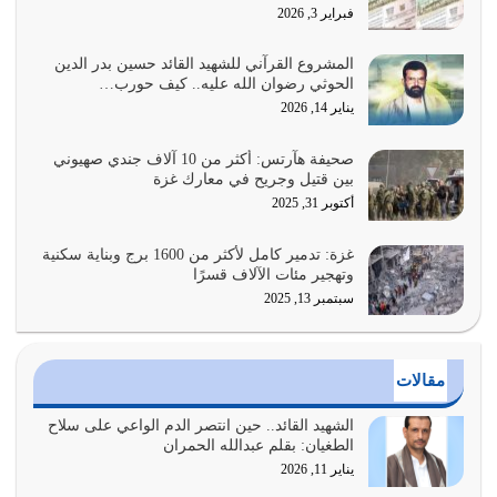
هل نحن من الصالحين؟ قيِّم نفسك هنا اترك القرآن على أصله
فبراير 3, 2026
وأعرض نفسك، وأعرض ما لديك على…
يوليو 27, 2026
المشروع القرآني للشهيد القائد حسين بدر الدين
الحوثي رضوان الله عليه.. كيف حورب…
عندما يكون عدوك هو عدو الله معناه أن تكون نقاط الضعف
يناير 14, 2026
فيه كثيرة وسينصرك الله عليه إذا…
يوليو 26, 2026
صحيفة هآرتس: أكثر من 10 آلاف جندي صهيوني
بين قتيل وجريح في معارك غزة
أراد الله لهذه الأمة ان تكون خير امة أخرجت للناس بالنهوض
أكتوبر 31, 2025
بالأمر بالمعروف والنهي عن…
يوليو 25, 2026
غزة: تدمير كامل لأكثر من 1600 برج وبناية سكنية
وتهجير مئات الآلاف قسرًا
سبتمبر 13, 2025
الدين الذي شرعه الله لا يجوز أن يخضع لآرائنا وأهوائنا
واجتهاداتنا لأننا سنختلف ونتفرق
يوليو 24, 2026
مقالات
أي أمة تتفرق في الدين وتتفرق في كيانها معناه أنها أصبحت
أمة عاجزة عن النهوض…
الشهيد القائد.. حين انتصر الدم الواعي على سلاح
الطغيان: بقلم عبدالله الحمران
يوليو 23, 2026
يناير 11, 2026