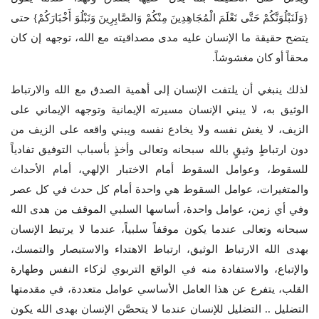
{وَلَنَبْلُوَنَّكُمْ حَتَّى نَعْلَمَ الْمُجَاهِدِينَ مِنْكُمْ وَالصَّابِرِينَ وَنَبْلُوَ أَخْبَارَكُمْ} حتى
يتضح حقيقة ما الإنسان عليه مدى مصداقيته مع الله، توجهه إن كان
محقاً أو كان مغشوشاً.
لذلك ينبغي أن يلتفت الإنسان إلى أهمية الصدق مع الله والارتباط
الوثيق به، لا يبني الإنسان مسيرته الإيمانية وتوجهه الإيماني على
الزيف، لا يغش نفسه ولا يخادع نفسه ويبني واقعه على الزيف من
دون ارتباطٍ وثيقٍ بالله سبحانه وتعالى وأخذٍ بأسباب التوفيق تفادياً
للسقوط، وعوامل السقوط أمام الاختبار الإلهي، أمام الأحداث
والمتغيرات، عوامل السقوط هي واحدة أمام كل حدث في كل عصر
وفي أي زمن، عوامل واحدة، أساسها السلبي الموقف من هدى الله
سبحانه وتعالى عندما يكون موقفاً سلبياً، عندما لا يرتبط الإنسان
بهدى الله الارتباط الوثيق، ارتباط الاهتداء والاستبصار والتمسك،
والإتباع، والاستفادة منه في الواقع التربوي لزكاء النفس وطهارة
القلب، يتفرع عن هذا العامل الأساسي عوامل متعددة، في مقدمتها
التضليل .. التضليل للإنسان عندما لا يتحصَّن الإنسان بهدى الله يكون