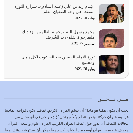
يجب أن نعود جميعاً الى القرآن وعندنا أخطاء جميعاً لنعتصم
بحبل الله جميعاً وليس كل…
الإمام زيد بن علي (عليه السلام).. شرارة الثورة
المتقدة في وجه الطغيان. بقلم:…
يوليو 22, 2026
يوليو 20, 2025
المُلك كله لله تعالى يؤتيه من يشاء وينزعه ممن يشاء ويعز من
محمد رسول الله ورحمته للعالمين.. (فبذلك
يشاء ويذل من يشاء
فليفرحوا). بقلم/ زيد الشُريف
يوليو 21, 2026
سبتمبر 27, 2023
{إِنَّ الدِّينَ عِنْدَ اللَّهِ الْإسْلامُ} الدين الذي شرعه الله للناس في
ثورة الإمام الحسين ضد الطاغوت لكل زمان
كل زمان…
ومجتمع
يوليو 19, 2026
يوليو 26, 2023
الوظيفة عبارة عن مسؤولية يجب النهوض بها كما ينبغي لكي
تتحقق الحقوق للجميع
يوليو 18, 2026
مـــن نـــحـــن
بعض صفات المتقين {الصَّابِرِينَ وَالصَّادِقِينَ وَالْقَانِتِينَ
يجب أن يكون همّنا هو ماذا؟ أن نتعلم القرآن الكريم، ثقافتنا تكون قرآنية، ثقافتنا
وَالْمُنْفِقِينَ…
قرآنية، عنوان حركتنا ونحن نتعلم ونُعلّم ونحن نُرْشِد ونحن في أي مجال من
يوليو 17, 2026
مجالات الثقافة أن ندور حول ثقافة القرآن الكريم. القرآن علوم واسعة، القرآن
معارف عظيمة، القرآن أوسع من الحياة، أوسع مما يمكن أن يستوعبه ذهنك، مما
الاعتصام بحبل الله أمر إلهي للمؤمنين وهو بمثابة سبب بينهم