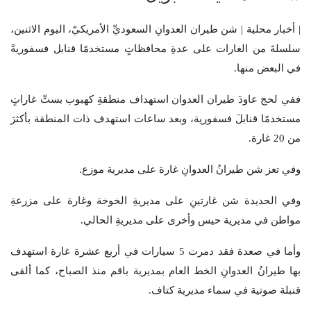
| أخبار محلية | شن طيران العدوانِ السعوديِّ الأمريكيّ، اليوم الاثنين،
سلسلةَ من الغارات على عدةِ محافظاتٍ مستخدمًا قنابل فسفوريةً
في البعض منها.
ففي لحج عاودَ طيران العدوان استهداف منطقةِ كهبوب بستِّ غاراتٍ
مستخدمًا قنابلَ فسفورية، وبعد ساعات استهدف ذات المنطقة بأكثرَ
من 20 غارة.
وفي تعز شن طيرانُ العدوانِ غارة على مديرية موزع.
وفي الحديدة شن غارتينِ على مديريةِ الخوخة وغارة على مزرعةِ
مواطن في مديرية حيس وأخرى على مديريةِ الحالي.
وأما في صعدة فقد دمرت 5 سيارات في أربع عشرة غارة استهدف
بها طيرانُ العدوانِ الخط العام بمديرية باقم منذ الصباح، كما ألقى
قنبلة صوتية في سماء مديرية كتاف.