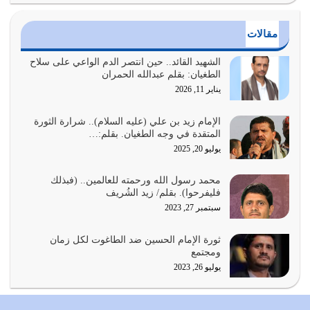
يوليو 24, 2026
مقالات
أي أمة تتفرق في الدين وتتفرق في كيانها معناه أنها أصبحت
أمة عاجزة عن النهوض…
الشهيد القائد.. حين انتصر الدم الواعي على سلاح
الطغيان: بقلم عبدالله الحمران
يوليو 23, 2026
يناير 11, 2026
يجب أن نعود جميعاً الى القرآن وعندنا أخطاء جميعاً لنعتصم
بحبل الله جميعاً وليس كل…
الإمام زيد بن علي (عليه السلام).. شرارة الثورة
المتقدة في وجه الطغيان. بقلم:…
يوليو 22, 2026
يوليو 20, 2025
المُلك كله لله تعالى يؤتيه من يشاء وينزعه ممن يشاء ويعز من
محمد رسول الله ورحمته للعالمين.. (فبذلك
يشاء ويذل من يشاء
فليفرحوا). بقلم/ زيد الشُريف
يوليو 21, 2026
سبتمبر 27, 2023
{إِنَّ الدِّينَ عِنْدَ اللَّهِ الْإسْلامُ} الدين الذي شرعه الله للناس في
ثورة الإمام الحسين ضد الطاغوت لكل زمان
كل زمان…
ومجتمع
يوليو 19, 2026
يوليو 26, 2023
الوظيفة عبارة عن مسؤولية يجب النهوض بها كما ينبغي لكي
تتحقق الحقوق للجميع