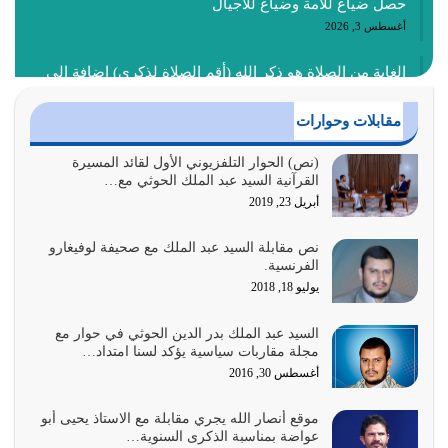
حصل ضياع للأمة وضياع للأجيال
أغسطس 3, 2026
الغاية من الصلاة هو ذكر الله (أقم الصلاة لذكري) إضافة إلى
{وَأَعِدُّوا لَهُمْ مَا…
أغسطس 2, 2026
مقابلات وحوارات
السبب الرئيسي لشقاء الأمة الابتعاد عن كتاب الله والتعدي
(نص) الحوار التلفزيوني الأول لقائد المسيرة
القرآنية السيد عبد الملك الحوثي مع…
لحدود الله بالإضافات للدين
أبريل 23, 2019
أغسطس 1, 2026
نص مقابلة السيد عبد الملك مع صحيفة لوفيغارو
أبرز أسباب الشقاء هو الإعراض عن ذكر الله وعن هدى الله
الفرنسية.
المتمثل في القرآن الكريم
يوليو 18, 2018
يوليو 31, 2026
السيد عبد الملك بدر الدين الحوثي في حوار مع
أولياء الشيطان كلما كانوا أكثر ولاءً وطاعة للشيطان كلما كانوا
مجلة مقاربات سياسية يؤكد لسنا امتداد…
أكثر ضعفاً
أغسطس 30, 2016
يوليو 30, 2026
موقع أنصار الله يجري مقابلة مع الاستاذ يحيى أبو
وعد الله تعالى من يُقتل في سبيله بالحياة الأبدية والرزق
عواضة بمناسبة الذكرى السنوية…