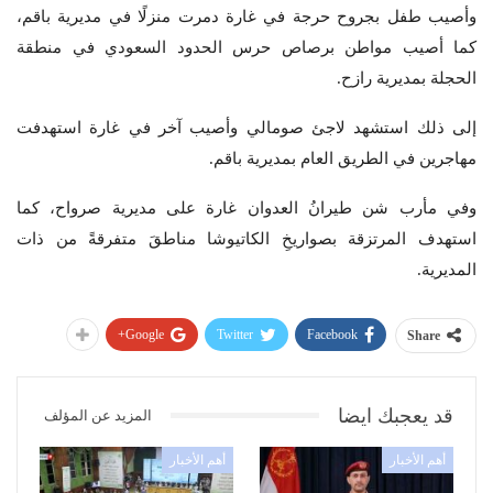
وأصيب طفل بجروح حرجة في غارة دمرت منزلًا في مديرية باقم،
كما أصيب مواطن برصاص حرس الحدود السعودي في منطقة
الحجلة بمديرية رازح.
إلى ذلك استشهد لاجئ صومالي وأصيب آخر في غارة استهدفت
مهاجرين في الطريق العام بمديرية باقم.
وفي مأرب شن طيرانُ العدوان غارة على مديرية صرواح، كما
استهدف المرتزقة بصواريخِ الكاتيوشا مناطقَ متفرقةً من ذات
المديرية.
Google+
Twitter
Facebook
Share
قد يعجبك ايضا
المزيد عن المؤلف
أهم الأخبار
أهم الأخبار