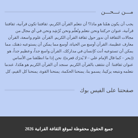
يوليو 18, 2026
مـــن نـــحـــن
بعض صفات المتقين {الصَّابِرِينَ وَالصَّادِقِينَ وَالْقَانِتِينَ
يجب أن يكون همّنا هو ماذا؟ أن نتعلم القرآن الكريم، ثقافتنا تكون قرآنية، ثقافتنا
وَالْمُنْفِقِينَ…
قرآنية، عنوان حركتنا ونحن نتعلم ونُعلّم ونحن نُرْشِد ونحن في أي مجال من
يوليو 17, 2026
مجالات الثقافة أن ندور حول ثقافة القرآن الكريم. القرآن علوم واسعة، القرآن
معارف عظيمة، القرآن أوسع من الحياة، أوسع مما يمكن أن يستوعبه ذهنك، مما
الاعتصام بحبل الله أمر إلهي للمؤمنين وهو بمثابة سبب بينهم
يمكن أن تستوعبه أنت كإنسان في مداركك، القرآن واسع جداً، وعظيم جداً، هو
وبين الله يترتب عليه النصر…
((بحر – كما قال الإمام علي – لا يُدرَك قعره)). نحن إذا ما انطلقنا من الأساس
يوليو 16, 2026
عنوان ثقافتنا: أن نتثقف بالقرآن الكريم. سنجد أن القرآن الكريم هو هكذا، عندما
نتعلمه ونتبعه يزكينا، يسمو بنا، يمنحنا الحكمة، يمنحنا القوة، يمنحنا كل القيم، كل
إما أن نحاول أن نكون من أولياء الله فيتم على أيدينا ضرب
القيم التي لما ضاعت ضاعت الأمة بضياعها، كما هو حاصل الآن في وضع
أعدائه أو لا نكون فنُضرب من…
المسلمين، وفي وضع العرب بالذات. وشرف عظيم جداً لنا، ونتمنى أن نكون
يوليو 15, 2026
صفحتنا على الفيس بوك
بمستوى أن نثقف الآخرين بالقرآن الكريم، وأن نتثقف بثقافة القرآن الكريم
{ذَلِكَ فَضْلُ اللَّهِ يُؤْتِيهِ مَنْ يَشَاءُ وَاللَّهُ ذُو الْفَضْلِ الْعَظِيمِ} يؤتيه من يشاء، فنحن
نحاول أن نكون ممن يشاء الله أن يُؤتَوا هذا الفضل العظيم. لا تفكر إطلاقاً أن
العلم هو في أن تنتهي من رصّات من الكتب، ربما رصات من الكتب توجد في
نفسك جهلاً وضلالاً، لا تنفع. استعرض الآن المكاتب في الشوارع في المدن تجد
رصات من الكتب، رصّات من الكتب في الحديث في التفسير في الفقه في فنون
جميع الحقوق محفوظة لموقع الثقافة القرانية 2026
أخرى، لكن كم تجد داخلها من ضلال، كم تجد أنها تنسف الإنسان أنه حتى لا يبقى