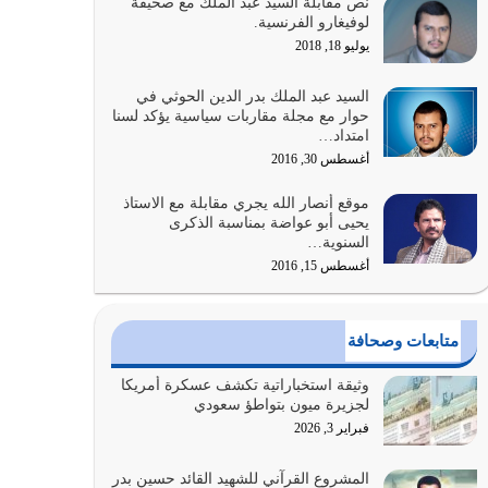
نص مقابلة السيد عبد الملك مع صحيفة
الله المتمثل في القرآن الكريم
لوفيغارو الفرنسية.
يوليو 31, 2026
يوليو 18, 2018
أولياء الشيطان كلما كانوا أكثر ولاءً وطاعة للشيطان
السيد عبد الملك بدر الدين الحوثي في
كلما كانوا أكثر ضعفاً
حوار مع مجلة مقاربات سياسية يؤكد لسنا
امتداد…
يوليو 30, 2026
أغسطس 30, 2016
وعد الله تعالى من يُقتل في سبيله بالحياة الأبدية
موقع أنصار الله يجري مقابلة مع الاستاذ
والرزق والاستبشار والنجاة والخلود في…
يحيى أبو عواضة بمناسبة الذكرى
يوليو 29, 2026
السنوية…
أغسطس 15, 2016
القرآن الكريم هو أهم مصدر لمعرفة رسول الله معرفة
سيرته معرفة شخصيته معرفة عظمته
يوليو 28, 2026
متابعات وصحافة
هل نحن من الصالحين؟ قيِّم نفسك هنا اترك القرآن
وثيقة استخباراتية تكشف عسكرة أمريكا
على أصله وأعرض نفسك، وأعرض ما لديك على…
لجزيرة ميون بتواطؤ سعودي
يوليو 27, 2026
فبراير 3, 2026
عندما يكون عدوك هو عدو الله معناه أن تكون نقاط
المشروع القرآني للشهيد القائد حسين بدر