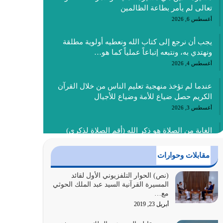
تعالى لم يأمر بطاعة الظالمين
أغسطس 6, 2026
يجب أن نرجع إلى كتاب الله ونعطيه أولوية مطلقة
ونهتدي به، ونتبعه إتباعاً عملياً كما هو…
أغسطس 4, 2026
عندما لم تؤخذ منهجية تعليم الناس من خلال القرآن
الكريم حصل ضياع للأمة وضياع للأجيال
أغسطس 3, 2026
الغاية من الصلاة هو ذكر الله (أقم الصلاة لذكري)
إضافة إلى {وَأَعِدُّوا لَهُمْ مَا…
أغسطس 2, 2026
مقابلات وحوارات
السبب الرئيسي لشقاء الأمة الابتعاد عن كتاب الله
(نص) الحوار التلفزيوني الأول لقائد
المسيرة القرآنية السيد عبد الملك الحوثي
والتعدي لحدود الله بالإضافات للدين
مع…
أغسطس 1, 2026
أبريل 23, 2019
أبرز أسباب الشقاء هو الإعراض عن ذكر الله وعن هدى