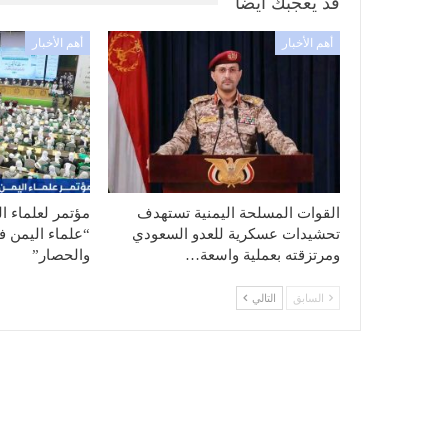
قد يعجبك ايضا
أهم الأخبار
أهم الأخبار
القوات المسلحة اليمنية تستهدف
مؤتمر لعلماء ا
تحشيدات عسكرية للعدو السعودي
“علماء اليمن ف
ومرتزقته بعملية واسعة…
والحصار”
السابق
التالي