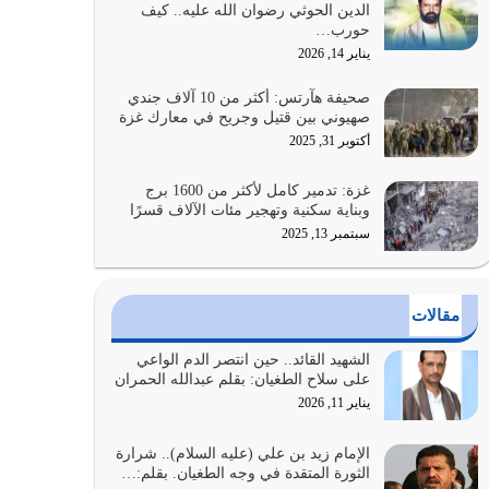
الدين الحوثي رضوان الله عليه.. كيف
الضعف فيه كثيرة وسينصرك الله عليه إذا…
حورب…
يوليو 26, 2026
يناير 14, 2026
أراد الله لهذه الأمة ان تكون خير امة أخرجت للناس
صحيفة هآرتس: أكثر من 10 آلاف جندي
بالنهوض بالأمر بالمعروف والنهي عن…
صهيوني بين قتيل وجريح في معارك غزة
يوليو 25, 2026
أكتوبر 31, 2025
الدين الذي شرعه الله لا يجوز أن يخضع لآرائنا وأهوائنا
غزة: تدمير كامل لأكثر من 1600 برج
واجتهاداتنا لأننا سنختلف ونتفرق
وبناية سكنية وتهجير مئات الآلاف قسرًا
يوليو 24, 2026
سبتمبر 13, 2025
أي أمة تتفرق في الدين وتتفرق في كيانها معناه أنها
أصبحت أمة عاجزة عن النهوض…
مقالات
يوليو 23, 2026
الشهيد القائد.. حين انتصر الدم الواعي
يجب أن نعود جميعاً الى القرآن وعندنا أخطاء جميعاً
على سلاح الطغيان: بقلم عبدالله الحمران
لنعتصم بحبل الله جميعاً وليس كل…
يناير 11, 2026
يوليو 22, 2026
الإمام زيد بن علي (عليه السلام).. شرارة
الثورة المتقدة في وجه الطغيان. بقلم:…
المُلك كله لله تعالى يؤتيه من يشاء وينزعه ممن يشاء