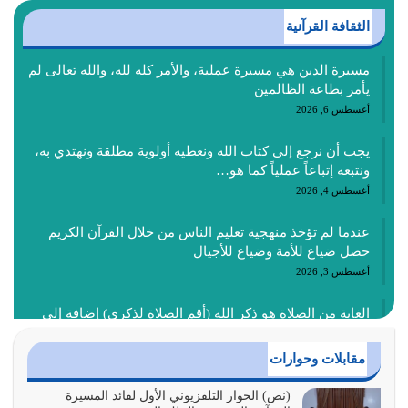
الثقافة القرآنية
مسيرة الدين هي مسيرة عملية، والأمر كله لله، والله تعالى لم
يأمر بطاعة الظالمين
أغسطس 6, 2026
يجب أن نرجع إلى كتاب الله ونعطيه أولوية مطلقة ونهتدي به،
ونتبعه إتباعاً عملياً كما هو…
أغسطس 4, 2026
عندما لم تؤخذ منهجية تعليم الناس من خلال القرآن الكريم
حصل ضياع للأمة وضياع للأجيال
أغسطس 3, 2026
الغاية من الصلاة هو ذكر الله (أقم الصلاة لذكري) إضافة إلى
{وَأَعِدُّوا لَهُمْ مَا…
أغسطس 2, 2026
مقابلات وحوارات
السبب الرئيسي لشقاء الأمة الابتعاد عن كتاب الله والتعدي
(نص) الحوار التلفزيوني الأول لقائد المسيرة