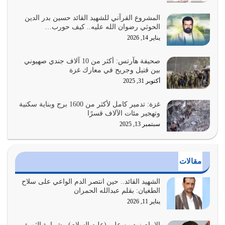
وأعرض نفسك، وأعرض ما لديك على…
يوليو 27, 2026
المشروع القرآني للشهيد القائد حسين بدر الدين
الحوثي رضوان الله عليه.. كيف حورب…
عندما يكون عدوك هو عدو الله معناه أن تكون نقاط الضعف
يناير 14, 2026
فيه كثيرة وسينصرك الله عليه إذا…
يوليو 26, 2026
صحيفة هآرتس: أكثر من 10 آلاف جندي صهيوني
بين قتيل وجريح في معارك غزة
أراد الله لهذه الأمة ان تكون خير امة أخرجت للناس بالنهوض
أكتوبر 31, 2025
بالأمر بالمعروف والنهي عن…
يوليو 25, 2026
غزة: تدمير كامل لأكثر من 1600 برج وبناية سكنية
وتهجير مئات الآلاف قسرًا
سبتمبر 13, 2025
الدين الذي شرعه الله لا يجوز أن يخضع لآرائنا وأهوائنا
واجتهاداتنا لأننا سنختلف ونتفرق
يوليو 24, 2026
مقالات
أي أمة تتفرق في الدين وتتفرق في كيانها معناه أنها أصبحت
أمة عاجزة عن النهوض…
الشهيد القائد.. حين انتصر الدم الواعي على سلاح
الطغيان: بقلم عبدالله الحمران
يوليو 23, 2026
يناير 11, 2026
يجب أن نعود جميعاً الى القرآن وعندنا أخطاء جميعاً لنعتصم
الإمام زيد بن علي (عليه السلام).. شرارة الثورة