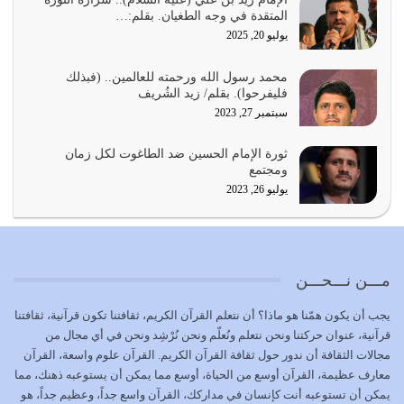
بحبل الله جميعاً وليس كل…
المتقدة في وجه الطغيان. بقلم:…
يوليو 22, 2026
يوليو 20, 2025
المُلك كله لله تعالى يؤتيه من يشاء وينزعه ممن يشاء ويعز من
محمد رسول الله ورحمته للعالمين.. (فبذلك
يشاء ويذل من يشاء
فليفرحوا). بقلم/ زيد الشُريف
يوليو 21, 2026
سبتمبر 27, 2023
{إِنَّ الدِّينَ عِنْدَ اللَّهِ الْإسْلامُ} الدين الذي شرعه الله للناس في
ثورة الإمام الحسين ضد الطاغوت لكل زمان
كل زمان…
ومجتمع
يوليو 19, 2026
يوليو 26, 2023
الوظيفة عبارة عن مسؤولية يجب النهوض بها كما ينبغي لكي
تتحقق الحقوق للجميع
يوليو 18, 2026
مـــن نـــحـــن
بعض صفات المتقين {الصَّابِرِينَ وَالصَّادِقِينَ وَالْقَانِتِينَ
يجب أن يكون همّنا هو ماذا؟ أن نتعلم القرآن الكريم، ثقافتنا تكون قرآنية، ثقافتنا
وَالْمُنْفِقِينَ…
قرآنية، عنوان حركتنا ونحن نتعلم ونُعلّم ونحن نُرْشِد ونحن في أي مجال من
يوليو 17, 2026
مجالات الثقافة أن ندور حول ثقافة القرآن الكريم. القرآن علوم واسعة، القرآن
معارف عظيمة، القرآن أوسع من الحياة، أوسع مما يمكن أن يستوعبه ذهنك، مما
الاعتصام بحبل الله أمر إلهي للمؤمنين وهو بمثابة سبب بينهم
يمكن أن تستوعبه أنت كإنسان في مداركك، القرآن واسع جداً، وعظيم جداً، هو
وبين الله يترتب عليه النصر…