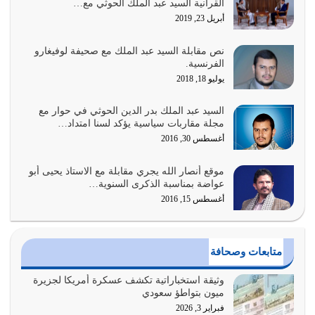
القرآنية السيد عبد الملك الحوثي مع…
لحدود الله بالإضافات للدين
أبريل 23, 2019
أغسطس 1, 2026
نص مقابلة السيد عبد الملك مع صحيفة لوفيغارو
أبرز أسباب الشقاء هو الإعراض عن ذكر الله وعن هدى الله
الفرنسية.
المتمثل في القرآن الكريم
يوليو 18, 2018
يوليو 31, 2026
السيد عبد الملك بدر الدين الحوثي في حوار مع
أولياء الشيطان كلما كانوا أكثر ولاءً وطاعة للشيطان كلما كانوا
مجلة مقاربات سياسية يؤكد لسنا امتداد…
أكثر ضعفاً
أغسطس 30, 2016
يوليو 30, 2026
موقع أنصار الله يجري مقابلة مع الاستاذ يحيى أبو
وعد الله تعالى من يُقتل في سبيله بالحياة الأبدية والرزق
عواضة بمناسبة الذكرى السنوية…
والاستبشار والنجاة والخلود في…
أغسطس 15, 2016
يوليو 29, 2026
القرآن الكريم هو أهم مصدر لمعرفة رسول الله معرفة سيرته
متابعات وصحافة
معرفة شخصيته معرفة عظمته
يوليو 28, 2026
وثيقة استخباراتية تكشف عسكرة أمريكا لجزيرة
ميون بتواطؤ سعودي
هل نحن من الصالحين؟ قيِّم نفسك هنا اترك القرآن على أصله
فبراير 3, 2026