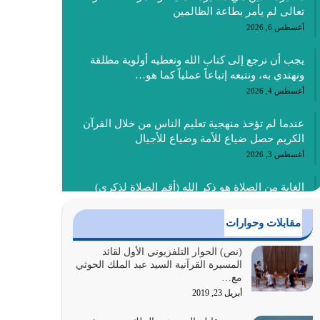
تعالى لم يأمر بطاعة الظالمين
أغسطس 6, 2026
يجب أن نرجع إلى كتاب الله ونعطيه أولوية مطلقة
ونهتدي به، ونتبعه إتباعاً عملياً كما هو…
أغسطس 4, 2026
عندما لم تؤخذ منهجية تعليم الناس من خلال القرآن
الكريم حصل ضياع للأمة وضياع للأجيال
أغسطس 3, 2026
الغاية من الصلاة هو ذكر الله (أقم الصلاة لذكري)
إضافة إلى {وَأَعِدُّوا لَهُمْ مَا…
أغسطس 2, 2026
مقابلات وحوارات
السبب الرئيسي لشقاء الأمة الابتعاد عن كتاب الله
(نص) الحوار التلفزيوني الأول لقائد
المسيرة القرآنية السيد عبد الملك الحوثي
والتعدي لحدود الله بالإضافات للدين
مع…
أغسطس 1, 2026
أبريل 23, 2019
أبرز أسباب الشقاء هو الإعراض عن ذكر الله وعن هدى