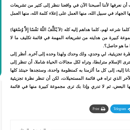
ن نعرفها لأننا أصبحنا الآن في واقعنا ننظر إلى كثير من تشريعات
ا الجهاد في سبيل الله، منها العمل على إعلاء كلمة الله، منها العمل
ه لهم، كلما هداهم إليه كله {لاَ يُكَلِّفُ اللّهُ نَفْسًا إِلاَّ وُسْعَهَا}
موعة كبيرة من هدايته من تشريعاته المهمة في قائمة تكليف ما لا
 ما هو حاصل؟.
رة تجزيئية، لي وحدي، ولك وحدك ولهذا وحده إلى آخره. أنظر إلى
رى الإسلام مترابطا، وتراه لكل مجالات الحياة شاملا، أن تنظر إلى
ا إليه، إلى كل ما ألزمنا به كمنظومة واحدة، وستجدها حينئذ كلها
خر الذي تراه في قائمة المستحيلات، لكن أن تنظر نظرة تجزيئية
ها البعض، ثم لا تدري وإذا بك ترى مجموعة كبيرة منها في قائمة
Print
Telegram