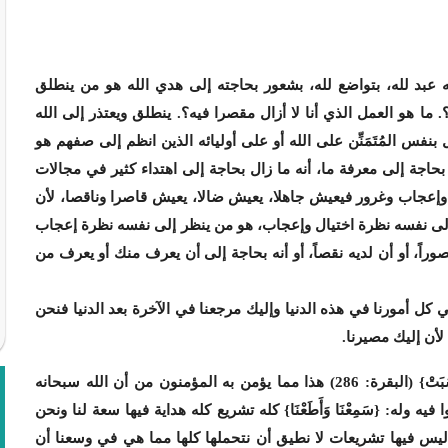
نه عبد لله، بتواضع لله، بشعور بحاجته إلى هدي الله هو من ينطلق
. ما هو العمل الذي أنا لا أزال مقصرا فيه؟. ينطلق ويعتذر إلى الله
س المُتَمَنِّن على الله أو على أوليائه الذين انظم إلى صفهم هو
ل بحاجة إلى معرفة ما، أنه ما زال بحاجة إلى اهتداء كثير في مجالات
 وإعجاب وغرور فيعيش جاهلا، يعيش ضالا، يعيش قاصرا وناقصا، لأن
إلى نفسه نظرة اختيال وإعجاب، هو من ينظر إلى نفسه نظرة إعجاب
صوراً، أو أن لديه نقصاً، أو أنه بحاجة إلى أن يعرف منك أو يعرف من
إليك مرجعنا في كل أمورنا في هذه الدنيا وإليك مرجعنا في الآخرة بعد الدنيا فنحن
لأن إليك مصيرنا.
{لاَ يُُكَلِّفُ اللّهُ نَفْسًا إِلاَّ وُسْعَهَا لَهَا مَا كَسَبَتْ وَعَلَيْهَا مَا اكْتَسَبَتْ} (البقرة: 286) هذا مما يؤمن به المؤمنون من أن الله سبحانه
ه وله: {سَمِعْنَا وَأَطَعْنَا} كله تشريع كله هداية فيها سعة لنا ونحن
، ليس فيها تشريعات لا نطيق أن نتحملها كلها مما هي في وسعنا أن