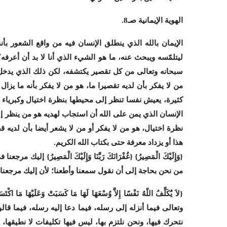
الهوية الإيمانية صـ8.
الإيمان بالله الذي ينطلق الإنسان فيه من واقع الشعور بأ
ليتلمّسه ويبحث عنه، ما هو الشيء الذي أنا لا بد أن أعرفه؟
سبحانه وتعالى من كل تقصير يكتشفه، لكن ذلك الذي يدخل بنف
من لا يفكر بأن لديه تقصيرا ما، هو من لا يفكر بأنه ما يزا
كثيرة، يعيش نفسا تنظر إلى محيطها بنظرة اختيال وكبرياء
الإنسان الذي يمن على الله أن استجاب لهديه هو من ينظر 
نظرة اختيال، هو من لا يفكر أو من لا يشعر أيضا بأن لديه ق
هذا أو يزداد معرفة حتى بكتاب الله الكريم.
{وَإِلَيْكَ الْمَصِيرُ} {غُفْرَانَكَ رَبَّنَا وَإِلَيْكَ الْمَصِيرُ} 
من نحن بحاجة إلى أن نقول سمعنا وأطعنا؛ لأن إليك مرجعنا 
وتعالى فيما أنزله إلى رسله، فيما دعا إليه رسله، فيما قالوا في
نتحرك فيها، ونحن نلتزم بها، ليس فيها تكليفات لا نطيقها