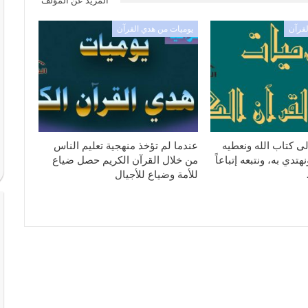
المزيد عن المؤلف
لقرآن
يوميات من هدي القرآن
ى كتاب الله ونعطيه
عندما لم تؤخذ منهجية تعليم الناس
تدي به، ونتبعه إتباعاً
من خلال القرآن الكريم حصل ضياع
للأمة وضياع للأجيال