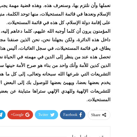
نعملها وأن نلتزم بها، وسنعرف هذه. وهذه قضية مهمة يجب أ
الإسلام ونعدها في قائمة المستحيلات، منها توحد الكلمة، منه
على إقامة دولة الإسلام، كل هذه في قائمة المستحيلات.
المؤمنون يرون أن كلما أوجبه الله عليهم، كلما دعاهم إليه، كلما شرع
داخل هذه الدائرة، ولكن بجهلنا نحن، نحن الذين صنفنا مج
يطاق، في قائمة المستحيلات، في سجل الغائبات، أليس هذا
تحصل هذه عند من ينظر إلى الدين في مهمته في الحياة نظ
الدين كدين للأمة وأنك واحد من بناء هو صرح الأمة حينها ست
التشريعات التي شرعها الله سبحانه وتعالى، إلى كل ما هدان
يخدم بعضها بعضا، ويهيئ بعضها للوصول بك إلى البعض الآ
للتشريعات الإلهية وللهدي الإلهي ستراها متباينة عن بعض
المستحيلات.
Google+
Twitter
Facebook
Share