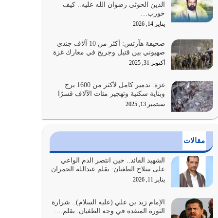
الدين الحوثي رضوان الله عليه.. كيف
الضعف فيه كثيرة وسينصرك الله عليه إذا…
حورب…
يوليو 26, 2026
يناير 14, 2026
أراد الله لهذه الأمة ان تكون خير امة أخرجت للناس
صحيفة هآرتس: أكثر من 10 آلاف جندي
بالنهوض بالأمر بالمعروف والنهي عن…
صهيوني بين قتيل وجريح في معارك غزة
يوليو 25, 2026
أكتوبر 31, 2025
الدين الذي شرعه الله لا يجوز أن يخضع لآرائنا وأهوائنا
غزة: تدمير كامل لأكثر من 1600 برج
واجتهاداتنا لأننا سنختلف ونتفرق
وبناية سكنية وتهجير مئات الآلاف قسرًا
يوليو 24, 2026
سبتمبر 13, 2025
أي أمة تتفرق في الدين وتتفرق في كيانها معناه أنها
أصبحت أمة عاجزة عن النهوض…
مقالات
يوليو 23, 2026
الشهيد القائد.. حين انتصر الدم الواعي
يجب أن نعود جميعاً الى القرآن وعندنا أخطاء جميعاً
على سلاح الطغيان: بقلم عبدالله الحمران
لنعتصم بحبل الله جميعاً وليس كل…
يناير 11, 2026
يوليو 22, 2026
الإمام زيد بن علي (عليه السلام).. شرارة
الثورة المتقدة في وجه الطغيان. بقلم:…
المُلك كله لله تعالى يؤتيه من يشاء وينزعه ممن يشاء