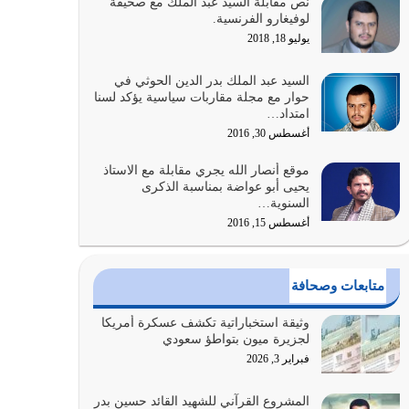
نص مقابلة السيد عبد الملك مع صحيفة
الله المتمثل في القرآن الكريم
لوفيغارو الفرنسية.
يوليو 31, 2026
يوليو 18, 2018
أولياء الشيطان كلما كانوا أكثر ولاءً وطاعة للشيطان
السيد عبد الملك بدر الدين الحوثي في
كلما كانوا أكثر ضعفاً
حوار مع مجلة مقاربات سياسية يؤكد لسنا
امتداد…
يوليو 30, 2026
أغسطس 30, 2016
وعد الله تعالى من يُقتل في سبيله بالحياة الأبدية
موقع أنصار الله يجري مقابلة مع الاستاذ
والرزق والاستبشار والنجاة والخلود في…
يحيى أبو عواضة بمناسبة الذكرى
يوليو 29, 2026
السنوية…
أغسطس 15, 2016
القرآن الكريم هو أهم مصدر لمعرفة رسول الله معرفة
سيرته معرفة شخصيته معرفة عظمته
يوليو 28, 2026
متابعات وصحافة
هل نحن من الصالحين؟ قيِّم نفسك هنا اترك القرآن
وثيقة استخباراتية تكشف عسكرة أمريكا
على أصله وأعرض نفسك، وأعرض ما لديك على…
لجزيرة ميون بتواطؤ سعودي
يوليو 27, 2026
فبراير 3, 2026
عندما يكون عدوك هو عدو الله معناه أن تكون نقاط
المشروع القرآني للشهيد القائد حسين بدر