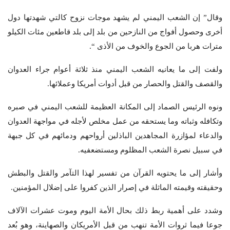
وقال” إن الشعب اليمني لم يشهد موجات نزوح كالتي شهدتها دول
أخرى وحصول أفواج من النازحين من بلد إلى بلد قاطعين مئات الكيلو
مترات هربا من الجوع والخوف من الأذى “.
ولفت إلى ما يعانيه الشعب اليمني منذ ثلاثة أعوام جراء العدوان
والقصف والقتل والحصار من قبل أدوات أمريكا وعملائها.
ونوه الرئيس الصماد إلى المكانة العظيمة للشعب اليمني في صبره
وتكافله وثباته وما يستحقه من عمل مخلص لأجله في مواجهة العدوان
والدعاء لمؤازرة المجاهدين الباذلين أرواحهم ودمائهم في كل جبهة
في سبيل نصرة الشعب المظلوم ومستضعفيه.
وأشار إلى ما يحتويه القرآن من تفسير لهذا التآمر والقتل والبطش
وحقيقته وقيمته الماثلة في إصرار الذين كفروا على إضلال المؤمنين.
وشدد على أهمية ربط ذلك بحال الأمة اليوم وموت عشرات الآلاف
جوعا فيما ثروات الأمة تنهب من قبل الأمريكان والصهاينة، وهو بُعد