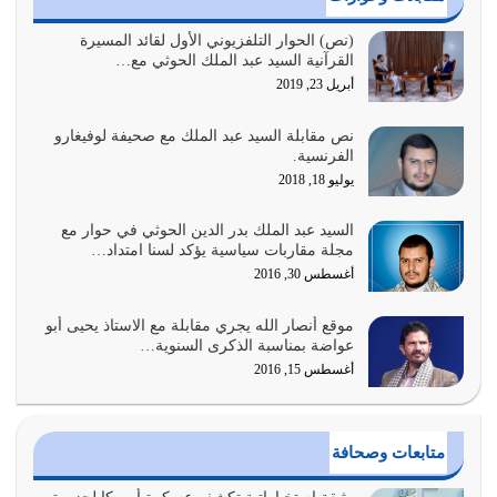
السبب الرئيسي لشقاء الأمة الابتعاد عن كتاب الله والتعدي
(نص) الحوار التلفزيوني الأول لقائد المسيرة
القرآنية السيد عبد الملك الحوثي مع…
لحدود الله بالإضافات للدين
أبريل 23, 2019
أغسطس 1, 2026
نص مقابلة السيد عبد الملك مع صحيفة لوفيغارو
أبرز أسباب الشقاء هو الإعراض عن ذكر الله وعن هدى الله
الفرنسية.
المتمثل في القرآن الكريم
يوليو 18, 2018
يوليو 31, 2026
السيد عبد الملك بدر الدين الحوثي في حوار مع
أولياء الشيطان كلما كانوا أكثر ولاءً وطاعة للشيطان كلما كانوا
مجلة مقاربات سياسية يؤكد لسنا امتداد…
أكثر ضعفاً
أغسطس 30, 2016
يوليو 30, 2026
موقع أنصار الله يجري مقابلة مع الاستاذ يحيى أبو
وعد الله تعالى من يُقتل في سبيله بالحياة الأبدية والرزق
عواضة بمناسبة الذكرى السنوية…
والاستبشار والنجاة والخلود في…
أغسطس 15, 2016
يوليو 29, 2026
القرآن الكريم هو أهم مصدر لمعرفة رسول الله معرفة سيرته
متابعات وصحافة
معرفة شخصيته معرفة عظمته
يوليو 28, 2026