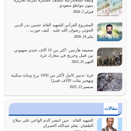
وثيقة استخباراتية تكشف عسكرة أمريكا لجزيرة
ميون بتواطؤ سعودي
هل نحن من الصالحين؟ قيِّم نفسك هنا اترك القرآن على أصله
فبراير 3, 2026
وأعرض نفسك، وأعرض ما لديك على…
يوليو 27, 2026
المشروع القرآني للشهيد القائد حسين بدر الدين
الحوثي رضوان الله عليه.. كيف حورب…
عندما يكون عدوك هو عدو الله معناه أن تكون نقاط الضعف
يناير 14, 2026
فيه كثيرة وسينصرك الله عليه إذا…
يوليو 26, 2026
صحيفة هآرتس: أكثر من 10 آلاف جندي صهيوني
بين قتيل وجريح في معارك غزة
أراد الله لهذه الأمة ان تكون خير امة أخرجت للناس بالنهوض
أكتوبر 31, 2025
بالأمر بالمعروف والنهي عن…
يوليو 25, 2026
غزة: تدمير كامل لأكثر من 1600 برج وبناية سكنية
وتهجير مئات الآلاف قسرًا
سبتمبر 13, 2025
الدين الذي شرعه الله لا يجوز أن يخضع لآرائنا وأهوائنا
واجتهاداتنا لأننا سنختلف ونتفرق
يوليو 24, 2026
مقالات
أي أمة تتفرق في الدين وتتفرق في كيانها معناه أنها أصبحت
أمة عاجزة عن النهوض…
الشهيد القائد.. حين انتصر الدم الواعي على سلاح
الطغيان: بقلم عبدالله الحمران
يوليو 23, 2026