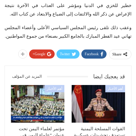
خطير للخزي في الدنيا ومؤشر على العذاب في الآخرة نتيجة
الإعراض عن ذكر الله والالتفات إلى الضياع والابتعاد عن كتاب الله.
وعقب ذلك تلقى رئيس المجلس السياسي الأعلى وأعضاء المجلس
تهاني عيد الفطر المبارك بالجامع الكبير بصنعاء من جموع المواطنين.
Google+
Twitter
Facebook
Share
قد يعجبك ايضا
المزيد عن المؤلف
أهم الأخبار
أهم الأخبار
القوات المسلحة اليمنية
مؤتمر لعلماء اليمن تحت
تستهدف تحشيدات عسكرية
عنوان “علماء اليمن في