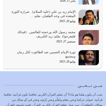
يناير 11, 2026
يجب أن نعود جميعاً الى القرآن وعندنا أخطاء جميعاً لنعتصم
بحبل الله جميعاً وليس كل…
الإمام زيد بن علي (عليه السلام).. شرارة الثورة
المتقدة في وجه الطغيان. بقلم:…
يوليو 22, 2026
يوليو 20, 2025
المُلك كله لله تعالى يؤتيه من يشاء وينزعه ممن يشاء ويعز من
محمد رسول الله ورحمته للعالمين.. (فبذلك
يشاء ويذل من يشاء
فليفرحوا). بقلم/ زيد الشُريف
يوليو 21, 2026
سبتمبر 27, 2023
{إِنَّ الدِّينَ عِنْدَ اللَّهِ الْإسْلامُ} الدين الذي شرعه الله للناس في
ثورة الإمام الحسين ضد الطاغوت لكل زمان
كل زمان…
ومجتمع
يوليو 19, 2026
يوليو 26, 2023
الوظيفة عبارة عن مسؤولية يجب النهوض بها كما ينبغي لكي
تتحقق الحقوق للجميع
يوليو 18, 2026
مـــن نـــحـــن
بعض صفات المتقين {الصَّابِرِينَ وَالصَّادِقِينَ وَالْقَانِتِينَ
يجب أن يكون همّنا هو ماذا؟ أن نتعلم القرآن الكريم، ثقافتنا تكون قرآنية، ثقافتنا
وَالْمُنْفِقِينَ…
قرآنية، عنوان حركتنا ونحن نتعلم ونُعلّم ونحن نُرْشِد ونحن في أي مجال من
يوليو 17, 2026
مجالات الثقافة أن ندور حول ثقافة القرآن الكريم. القرآن علوم واسعة، القرآن