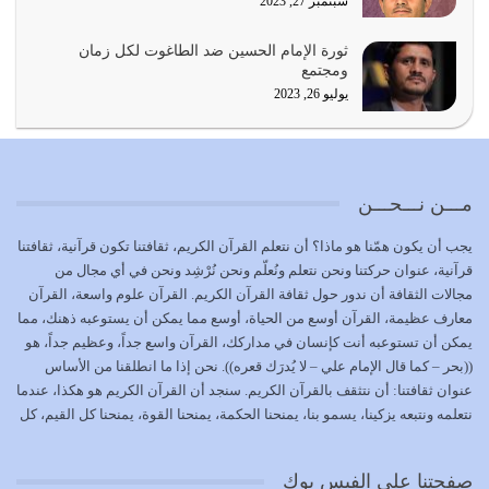
سبتمبر 27, 2023
{إِنَّ الدِّينَ عِنْدَ اللَّهِ الْإسْلامُ} الدين الذي شرعه الله للناس في
ثورة الإمام الحسين ضد الطاغوت لكل زمان
كل زمان…
ومجتمع
يوليو 19, 2026
يوليو 26, 2023
الوظيفة عبارة عن مسؤولية يجب النهوض بها كما ينبغي لكي
تتحقق الحقوق للجميع
يوليو 18, 2026
مـــن نـــحـــن
بعض صفات المتقين {الصَّابِرِينَ وَالصَّادِقِينَ وَالْقَانِتِينَ
يجب أن يكون همّنا هو ماذا؟ أن نتعلم القرآن الكريم، ثقافتنا تكون قرآنية، ثقافتنا
وَالْمُنْفِقِينَ…
قرآنية، عنوان حركتنا ونحن نتعلم ونُعلّم ونحن نُرْشِد ونحن في أي مجال من
يوليو 17, 2026
مجالات الثقافة أن ندور حول ثقافة القرآن الكريم. القرآن علوم واسعة، القرآن
معارف عظيمة، القرآن أوسع من الحياة، أوسع مما يمكن أن يستوعبه ذهنك، مما
الاعتصام بحبل الله أمر إلهي للمؤمنين وهو بمثابة سبب بينهم
يمكن أن تستوعبه أنت كإنسان في مداركك، القرآن واسع جداً، وعظيم جداً، هو
وبين الله يترتب عليه النصر…
((بحر – كما قال الإمام علي – لا يُدرَك قعره)). نحن إذا ما انطلقنا من الأساس
يوليو 16, 2026
عنوان ثقافتنا: أن نتثقف بالقرآن الكريم. سنجد أن القرآن الكريم هو هكذا، عندما
نتعلمه ونتبعه يزكينا، يسمو بنا، يمنحنا الحكمة، يمنحنا القوة، يمنحنا كل القيم، كل
إما أن نحاول أن نكون من أولياء الله فيتم على أيدينا ضرب
القيم التي لما ضاعت ضاعت الأمة بضياعها، كما هو حاصل الآن في وضع
أعدائه أو لا نكون فنُضرب من…
المسلمين، وفي وضع العرب بالذات. وشرف عظيم جداً لنا، ونتمنى أن نكون
يوليو 15, 2026
صفحتنا على الفيس بوك
بمستوى أن نثقف الآخرين بالقرآن الكريم، وأن نتثقف بثقافة القرآن الكريم