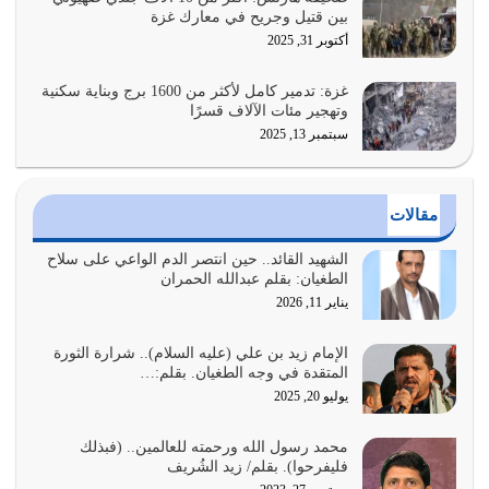
بين قتيل وجريح في معارك غزة
أراد الله لهذه الأمة ان تكون خير امة أخرجت للناس بالنهوض
أكتوبر 31, 2025
بالأمر بالمعروف والنهي عن…
يوليو 25, 2026
غزة: تدمير كامل لأكثر من 1600 برج وبناية سكنية
وتهجير مئات الآلاف قسرًا
سبتمبر 13, 2025
الدين الذي شرعه الله لا يجوز أن يخضع لآرائنا وأهوائنا
واجتهاداتنا لأننا سنختلف ونتفرق
يوليو 24, 2026
مقالات
أي أمة تتفرق في الدين وتتفرق في كيانها معناه أنها أصبحت
أمة عاجزة عن النهوض…
الشهيد القائد.. حين انتصر الدم الواعي على سلاح
الطغيان: بقلم عبدالله الحمران
يوليو 23, 2026
يناير 11, 2026
يجب أن نعود جميعاً الى القرآن وعندنا أخطاء جميعاً لنعتصم
بحبل الله جميعاً وليس كل…
الإمام زيد بن علي (عليه السلام).. شرارة الثورة
المتقدة في وجه الطغيان. بقلم:…
يوليو 22, 2026
يوليو 20, 2025
المُلك كله لله تعالى يؤتيه من يشاء وينزعه ممن يشاء ويعز من
محمد رسول الله ورحمته للعالمين.. (فبذلك
يشاء ويذل من يشاء
فليفرحوا). بقلم/ زيد الشُريف
يوليو 21, 2026