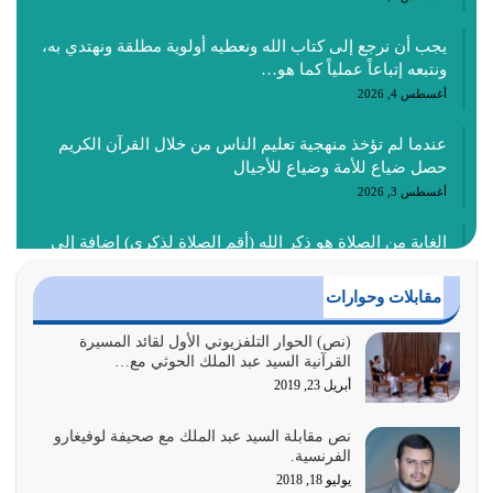
يجب أن نرجع إلى كتاب الله ونعطيه أولوية مطلقة ونهتدي به،
ونتبعه إتباعاً عملياً كما هو…
أغسطس 4, 2026
عندما لم تؤخذ منهجية تعليم الناس من خلال القرآن الكريم
حصل ضياع للأمة وضياع للأجيال
أغسطس 3, 2026
الغاية من الصلاة هو ذكر الله (أقم الصلاة لذكري) إضافة إلى
{وَأَعِدُّوا لَهُمْ مَا…
أغسطس 2, 2026
مقابلات وحوارات
السبب الرئيسي لشقاء الأمة الابتعاد عن كتاب الله والتعدي
(نص) الحوار التلفزيوني الأول لقائد المسيرة
القرآنية السيد عبد الملك الحوثي مع…
لحدود الله بالإضافات للدين
أبريل 23, 2019
أغسطس 1, 2026
نص مقابلة السيد عبد الملك مع صحيفة لوفيغارو
أبرز أسباب الشقاء هو الإعراض عن ذكر الله وعن هدى الله
الفرنسية.
المتمثل في القرآن الكريم
يوليو 18, 2018
يوليو 31, 2026