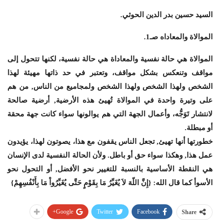
السيد حسين بدر الدين الحوثي.
الموالاة والمعاداه صـ1.
الموالاة هي حالة نفسية والمعاداة هي حالة نفسية، لكنها تتحول إلى
مواقف وتنعكس بشكل مواقف، وتعتبر في حد ذاتها مهيئة لهذا
الشخص ولهذا الشخص ولهذا الشخص ولمجاميع من الناس, من هم
على وتيرة واحدة في الموالاة تُهيئ هذه الأرضية, أرضية صالحة
لانتشار تَوَجُّه، وأعمال الجهة التي هم يوالونها سواء كانت جهة محقة
أو مبطلة.
خطورتها أنها تهيئ, تجعل الناس يقفون مع هذا، يصوتون لهذا، يؤيدون
عمل هذا, وهكذا سواء حق أو باطل. ولأن الحالة النفسية لدى الإنسان
هي النقطة الأساسية بالنسبة للتغيير نحو الأفضل, أو التحول نحو
الأسوأ كما قال الله: {إِنَّ اللّهَ لاَ يُغَيِّرُ مَا بِقَوْمٍ حَتَّى يُغَيِّرُواْ مَا بِأَنْفُسِهِمْ}
Google+
Twitter
Facebook
Share