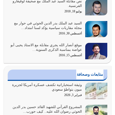
نص مقابلة السيد عبد الملك مع صحيفة لوفيغارو
السبب الرئيسي لشقاء الأمة الابتعاد عن كتاب الله والتعدي
الفرنسية.
لحدود الله بالإضافات للدين
يوليو 18, 2018
أغسطس 1, 2026
السيد عبد الملك بدر الدين الحوثي في حوار مع
أبرز أسباب الشقاء هو الإعراض عن ذكر الله وعن هدى الله
مجلة مقاربات سياسية يؤكد لسنا امتداد…
المتمثل في القرآن الكريم
أغسطس 30, 2016
يوليو 31, 2026
موقع أنصار الله يجري مقابلة مع الاستاذ يحيى أبو
أولياء الشيطان كلما كانوا أكثر ولاءً وطاعة للشيطان كلما كانوا
عواضة بمناسبة الذكرى السنوية…
أكثر ضعفاً
أغسطس 15, 2016
يوليو 30, 2026
وعد الله تعالى من يُقتل في سبيله بالحياة الأبدية والرزق
متابعات وصحافة
والاستبشار والنجاة والخلود في…
يوليو 29, 2026
وثيقة استخباراتية تكشف عسكرة أمريكا لجزيرة
ميون بتواطؤ سعودي
القرآن الكريم هو أهم مصدر لمعرفة رسول الله معرفة سيرته
فبراير 3, 2026
معرفة شخصيته معرفة عظمته
يوليو 28, 2026
المشروع القرآني للشهيد القائد حسين بدر الدين
الحوثي رضوان الله عليه.. كيف حورب…