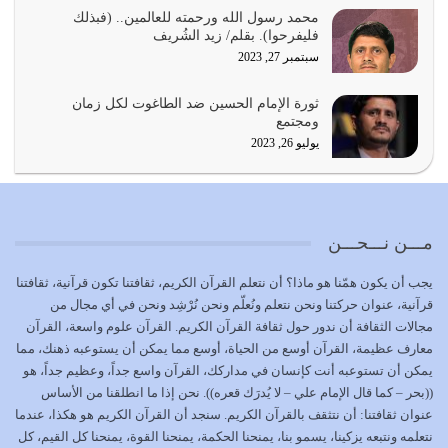
يجب أن نعود جميعاً الى القرآن وعندنا أخطاء جميعاً لنعتصم
محمد رسول الله ورحمته للعالمين.. (فبذلك
بحبل الله جميعاً وليس كل…
فليفرحوا). بقلم/ زيد الشُريف
يوليو 22, 2026
سبتمبر 27, 2023
المُلك كله لله تعالى يؤتيه من يشاء وينزعه ممن يشاء ويعز من
ثورة الإمام الحسين ضد الطاغوت لكل زمان
يشاء ويذل من يشاء
ومجتمع
يوليو 21, 2026
يوليو 26, 2023
{إِنَّ الدِّينَ عِنْدَ اللَّهِ الْإسْلامُ} الدين الذي شرعه الله للناس في
كل زمان…
يوليو 19, 2026
مـــن نـــحـــن
الوظيفة عبارة عن مسؤولية يجب النهوض بها كما ينبغي لكي
يجب أن يكون همّنا هو ماذا؟ أن نتعلم القرآن الكريم، ثقافتنا تكون قرآنية، ثقافتنا
تتحقق الحقوق للجميع
قرآنية، عنوان حركتنا ونحن نتعلم ونُعلّم ونحن نُرْشِد ونحن في أي مجال من
يوليو 18, 2026
مجالات الثقافة أن ندور حول ثقافة القرآن الكريم. القرآن علوم واسعة، القرآن
معارف عظيمة، القرآن أوسع من الحياة، أوسع مما يمكن أن يستوعبه ذهنك، مما
بعض صفات المتقين {الصَّابِرِينَ وَالصَّادِقِينَ وَالْقَانِتِينَ
يمكن أن تستوعبه أنت كإنسان في مداركك، القرآن واسع جداً، وعظيم جداً، هو
وَالْمُنْفِقِينَ…
((بحر – كما قال الإمام علي – لا يُدرَك قعره)). نحن إذا ما انطلقنا من الأساس
يوليو 17, 2026
عنوان ثقافتنا: أن نتثقف بالقرآن الكريم. سنجد أن القرآن الكريم هو هكذا، عندما
نتعلمه ونتبعه يزكينا، يسمو بنا، يمنحنا الحكمة، يمنحنا القوة، يمنحنا كل القيم، كل
الاعتصام بحبل الله أمر إلهي للمؤمنين وهو بمثابة سبب بينهم