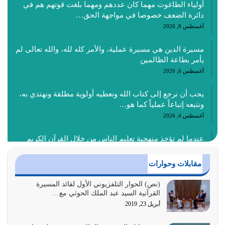
أولياء الطاغوت مهما كان عددهم ومهما بلغت قوتهم هم في
دائرة الضعف خصوصا في مواجهة الحق…
أغسطس 8, 2026
مسيرة الدين هي مسيرة عملية، والأمر كله لله، والله تعالى لم
يأمر بطاعة الظالمين
أغسطس 6, 2026
يجب أن نرجع إلى كتاب الله ونعطيه أولوية مطلقة ونهتدي به،
ونتبعه إتباعاً عملياً كما هو…
أغسطس 4, 2026
عندما لم تؤخذ منهجية تعليم الناس من خلال القرآن الكريم
حصل ضياع للأمة وضياع للأجيال
أغسطس 3, 2026
مقابلات وحوارات
الغاية من الصلاة هو ذكر الله (أقم الصلاة لذكري) إضافة إلى
(نص) الحوار التلفزيوني الأول لقائد المسيرة
القرآنية السيد عبد الملك الحوثي مع…
{وَأَعِدُّوا لَهُمْ مَا…
أبريل 23, 2019
أغسطس 2, 2026