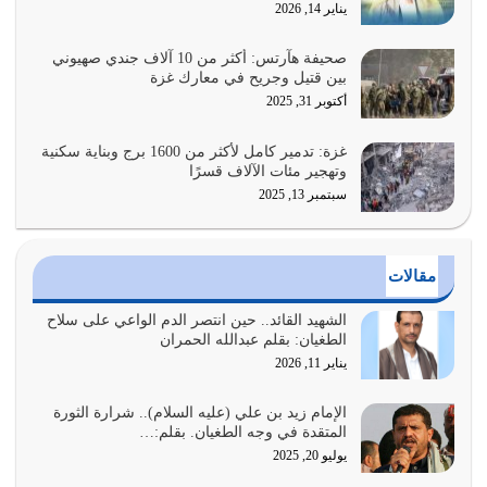
هل نحن من الصالحين؟ قيِّم نفسك هنا اترك القرآن على أصله
يناير 14, 2026
وأعرض نفسك، وأعرض ما لديك على…
يوليو 27, 2026
صحيفة هآرتس: أكثر من 10 آلاف جندي صهيوني
بين قتيل وجريح في معارك غزة
عندما يكون عدوك هو عدو الله معناه أن تكون نقاط الضعف
أكتوبر 31, 2025
فيه كثيرة وسينصرك الله عليه إذا…
يوليو 26, 2026
غزة: تدمير كامل لأكثر من 1600 برج وبناية سكنية
وتهجير مئات الآلاف قسرًا
سبتمبر 13, 2025
أراد الله لهذه الأمة ان تكون خير امة أخرجت للناس بالنهوض
بالأمر بالمعروف والنهي عن…
يوليو 25, 2026
مقالات
الدين الذي شرعه الله لا يجوز أن يخضع لآرائنا وأهوائنا
واجتهاداتنا لأننا سنختلف ونتفرق
الشهيد القائد.. حين انتصر الدم الواعي على سلاح
الطغيان: بقلم عبدالله الحمران
يوليو 24, 2026
يناير 11, 2026
أي أمة تتفرق في الدين وتتفرق في كيانها معناه أنها أصبحت
أمة عاجزة عن النهوض…
الإمام زيد بن علي (عليه السلام).. شرارة الثورة
المتقدة في وجه الطغيان. بقلم:…
يوليو 23, 2026
يوليو 20, 2025