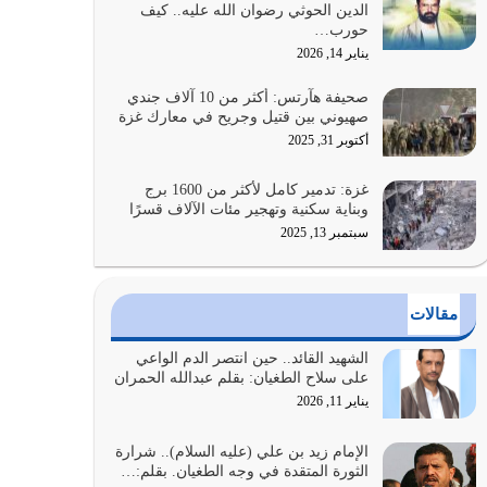
الدين الحوثي رضوان الله عليه.. كيف
الضعف فيه كثيرة وسينصرك الله عليه إذا…
حورب…
يوليو 26, 2026
يناير 14, 2026
أراد الله لهذه الأمة ان تكون خير امة أخرجت للناس
صحيفة هآرتس: أكثر من 10 آلاف جندي
بالنهوض بالأمر بالمعروف والنهي عن…
صهيوني بين قتيل وجريح في معارك غزة
يوليو 25, 2026
أكتوبر 31, 2025
الدين الذي شرعه الله لا يجوز أن يخضع لآرائنا وأهوائنا
غزة: تدمير كامل لأكثر من 1600 برج
واجتهاداتنا لأننا سنختلف ونتفرق
وبناية سكنية وتهجير مئات الآلاف قسرًا
يوليو 24, 2026
سبتمبر 13, 2025
أي أمة تتفرق في الدين وتتفرق في كيانها معناه أنها
أصبحت أمة عاجزة عن النهوض…
مقالات
يوليو 23, 2026
الشهيد القائد.. حين انتصر الدم الواعي
يجب أن نعود جميعاً الى القرآن وعندنا أخطاء جميعاً
على سلاح الطغيان: بقلم عبدالله الحمران
لنعتصم بحبل الله جميعاً وليس كل…
يناير 11, 2026
يوليو 22, 2026
الإمام زيد بن علي (عليه السلام).. شرارة
الثورة المتقدة في وجه الطغيان. بقلم:…
المُلك كله لله تعالى يؤتيه من يشاء وينزعه ممن يشاء