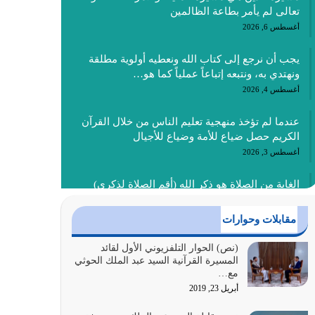
تعالى لم يأمر بطاعة الظالمين
أغسطس 6, 2026
يجب أن نرجع إلى كتاب الله ونعطيه أولوية مطلقة
ونهتدي به، ونتبعه إتباعاً عملياً كما هو…
أغسطس 4, 2026
عندما لم تؤخذ منهجية تعليم الناس من خلال القرآن
الكريم حصل ضياع للأمة وضياع للأجيال
أغسطس 3, 2026
الغاية من الصلاة هو ذكر الله (أقم الصلاة لذكري)
إضافة إلى {وَأَعِدُّوا لَهُمْ مَا…
أغسطس 2, 2026
مقابلات وحوارات
السبب الرئيسي لشقاء الأمة الابتعاد عن كتاب الله
(نص) الحوار التلفزيوني الأول لقائد
المسيرة القرآنية السيد عبد الملك الحوثي
والتعدي لحدود الله بالإضافات للدين
مع…
أغسطس 1, 2026
أبريل 23, 2019
أبرز أسباب الشقاء هو الإعراض عن ذكر الله وعن هدى