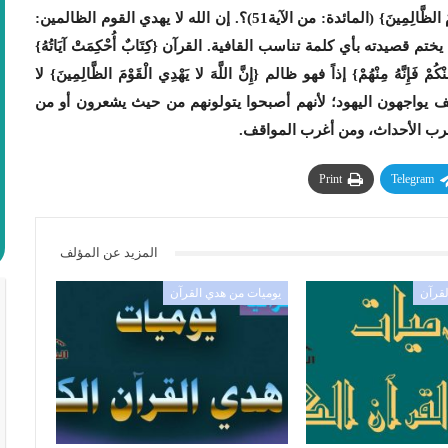
ما معنى {وَمَنْ يَتَوَلَّهُمْ مِنْكُمْ فَإِنَّهُ مِنْهُمْ إِنَّ اللَّهَ لا يَهْدِي الْقَوْمَ الظَّالِمِينَ} (المائدة: من الآية51)؟. إن الله لا يهدي القوم الظالمين:
صيدته بأي كلمة تناسب القافية. القرآن {كِتَابٌ أُحْكِمَتْ آيَاتُهُ}
مِنْكُمْ فَإِنَّهُ مِنْهُمْ} إذاً فهو ظالم {إِنَّ اللَّهَ لا يَهْدِي الْقَوْمَ الظَّالِمِينَ} لا
يف يواجهون اليهود؛ لأنهم أصبحوا يتولونهم من حيث يشعرون أو من
ب الأحداث، ومن أغرب المواقف.
Print
Telegram
المزيد عن المؤلف
لقرآن
يوميات من هدي القرآن