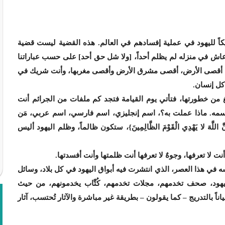
كاً لليهود في عملية إفسادهم في العالم. هذه القضية ليست قضية
ه عاش في منزله لم يظلم أحداً، [ولا شل حق أحد] على حسب عباراتنا
 في أقصى الأرض، أقصى مشرق الأرض وأقصى مغربها، وأنت شريك في
كل إنسان.
غ من خطورتها، فتأتي يوم القيامة فتجد كم ملفات من الجرائم أنت
سمه. ماذا عملت به؟، اسم إنجليزي، اسم فارسي، اسم عربي، مَن
َّهَ لا يَهْدِي الْقَوْمَ الظَّالِمِينَ}، ستكون ظالماً، وظلم اليهود أليس
 أنت لا تعرفها، وجوهٌ لا تعرفها أنت ظلمتها وأنت أفسدتها.
ه في هذا العصر، الذي انتشرت فيه أبواق اليهود في كل بلاد، وسائل
ليهود، صحف تخدمهم، مجلات تخدمهم، كُتَّاب يخدمونهم، من حيث
 بالتدريج – كما يقولون – بطريقة غير مباشرة والآثار تُحتسب، آثار