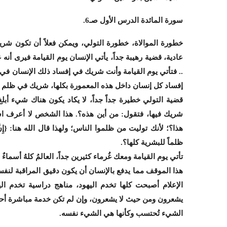
سورة المائدة الدرس الأول صـ6.
خطورة الموالاة، خطورة التولي، ويمكن فعلاً أن تكون شري
عادية، قضية رهيبة جداً، يأتي الإنسان يوم القيامة فيرى أن
.. فتأتي يوم القيامة وأنت شريك في إفساد ذلك الإنسان
إفساد كل إنسان داخل هذه المعمورة بكلها، شريك في ظلم 
قضية التولي خطيرة جداً جداً، لا يكاد يكون هناك شيء أبل
شريك فيها، فتقول: من أين هذه؟. هذا الشخص لا أعرف ا
هذا؟؛ لأنك توليت من ظلموا الناس؛ ولهذا قال الله هنا: {إِنَّ الل
ظلماً للبشرية كلها؟.
تأتي يوم القيامة ومعك غُرماء كثيرين جداً، العالمُ كلهُ أسماءٌ
هذا الموقف مما يدفع بالإنسان أن يكون دقيق المراقبة لنفس
الإعلام أصبحت كلها تخدم اليهود، مناهج دراسية تخدم ا
يشعرون ومن حيث لا يشعرون، وإن لم تكن خدمة مباشرة أحياناً
الشيء تُحتسب وكأنها هي الشيء نفسه.