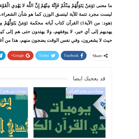
ليست مجرد تتمة للآية ليتسق الوزن كما هو شأن الشعراء، يختم ق
(هود: من الآية1) القرآن كتاب آياته محكمة {وَمَنْ يَتَوَلَّهُمْ 
يهديهم إلى أي خير، لا يوفقهم، ولا يهتدون حتى هم إلى ك
حيث لا يشعرون، وفي نفس الوقت يضجون منهم، هذا من أغر
Google+
Twitter
Facebook
Share
قد يعجبك ايضا
يوميات من هدي القرآن
يوميات من هدي ا