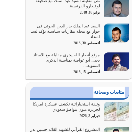
نص مقابلة السيد عبد الملك مع صحيفة
الله المتمثل في القرآن الكريم
لوفيغارو الفرنسية.
يوليو 31, 2026
يوليو 18, 2018
أولياء الشيطان كلما كانوا أكثر ولاءً وطاعة للشيطان
السيد عبد الملك بدر الدين الحوثي في
كلما كانوا أكثر ضعفاً
حوار مع مجلة مقاربات سياسية يؤكد لسنا
امتداد…
يوليو 30, 2026
أغسطس 30, 2016
وعد الله تعالى من يُقتل في سبيله بالحياة الأبدية
موقع أنصار الله يجري مقابلة مع الاستاذ
والرزق والاستبشار والنجاة والخلود في…
يحيى أبو عواضة بمناسبة الذكرى
يوليو 29, 2026
السنوية…
أغسطس 15, 2016
القرآن الكريم هو أهم مصدر لمعرفة رسول الله معرفة
سيرته معرفة شخصيته معرفة عظمته
يوليو 28, 2026
متابعات وصحافة
هل نحن من الصالحين؟ قيِّم نفسك هنا اترك القرآن
وثيقة استخباراتية تكشف عسكرة أمريكا
على أصله وأعرض نفسك، وأعرض ما لديك على…
لجزيرة ميون بتواطؤ سعودي
يوليو 27, 2026
فبراير 3, 2026
عندما يكون عدوك هو عدو الله معناه أن تكون نقاط
المشروع القرآني للشهيد القائد حسين بدر