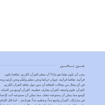
مـــن نـــحـــن
يجب أن يكون همّنا هو ماذا؟ أن نتعلم القرآن الكريم، ثقافتنا تكون
قرآنية، ثقافتنا قرآنية، عنوان حركتنا ونحن نتعلم ونُعلّم ونحن نُرْشِد ونح
في أي مجال من مجالات الثقافة أن ندور حول ثقافة القرآن الكريم.
القرآن علوم واسعة، القرآن معارف عظيمة، القرآن أوسع من الحياة،
أوسع مما يمكن أن يستوعبه ذهنك، مما يمكن أن تستوعبه أنت كإنسا
في مداركك، القرآن واسع جداً، وعظيم جداً، هو ((بحر – كما قال الإمام