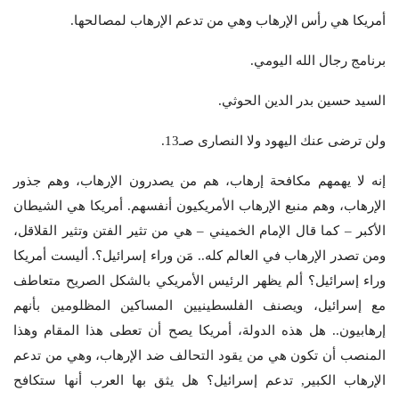
أمريكا هي رأس الإرهاب وهي من تدعم الإرهاب لمصالحها.
برنامج رجال الله اليومي.
السيد حسين بدر الدين الحوثي.
ولن ترضى عنك اليهود ولا النصارى صـ13.
إنه لا يهمهم مكافحة إرهاب، هم من يصدرون الإرهاب، وهم جذور
الإرهاب، وهم منبع الإرهاب الأمريكيون أنفسهم. أمريكا هي الشيطان
الأكبر – كما قال الإمام الخميني – هي من تثير الفتن وتثير القلاقل،
ومن تصدر الإرهاب في العالم كله.. مَن وراء إسرائيل؟. أليست أمريكا
وراء إسرائيل؟ ألم يظهر الرئيس الأمريكي بالشكل الصريح متعاطف
مع إسرائيل، ويصنف الفلسطينيين المساكين المظلومين بأنهم
إرهابيون.. هل هذه الدولة، أمريكا يصح أن تعطى هذا المقام وهذا
المنصب أن تكون هي من يقود التحالف ضد الإرهاب، وهي من تدعم
الإرهاب الكبير, تدعم إسرائيل؟ هل يثق بها العرب أنها ستكافح