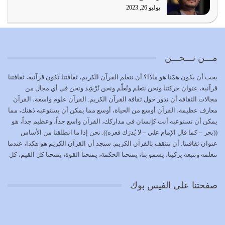
يوليو 19, 2026
يوليو 26, 2023
الوظيفة عبارة عن مسؤولية يجب النهوض بها كما ينبغي لكي
تتحقق الحقوق للجميع
يوليو 18, 2026
مـــن نـــحـــن
بعض صفات المتقين {الصَّابِرِينَ وَالصَّادِقِينَ وَالْقَانِتِينَ
يجب أن يكون همّنا هو ماذا؟ أن نتعلم القرآن الكريم، ثقافتنا تكون قرآنية، ثقافتنا
وَالْمُنْفِقِينَ…
قرآنية، عنوان حركتنا ونحن نتعلم ونُعلّم ونحن نُرْشِد ونحن في أي مجال من
يوليو 17, 2026
مجالات الثقافة أن ندور حول ثقافة القرآن الكريم. القرآن علوم واسعة، القرآن
معارف عظيمة، القرآن أوسع من الحياة، أوسع مما يمكن أن يستوعبه ذهنك، مما
الاعتصام بحبل الله أمر إلهي للمؤمنين وهو بمثابة سبب بينهم
يمكن أن تستوعبه أنت كإنسان في مداركك، القرآن واسع جداً، وعظيم جداً، هو
وبين الله يترتب عليه النصر…
((بحر – كما قال الإمام علي – لا يُدرَك قعره)). نحن إذا ما انطلقنا من الأساس
يوليو 16, 2026
عنوان ثقافتنا: أن نتثقف بالقرآن الكريم. سنجد أن القرآن الكريم هو هكذا، عندما
نتعلمه ونتبعه يزكينا، يسمو بنا، يمنحنا الحكمة، يمنحنا القوة، يمنحنا كل القيم، كل
إما أن نحاول أن نكون من أولياء الله فيتم على أيدينا ضرب
القيم التي لما ضاعت ضاعت الأمة بضياعها، كما هو حاصل الآن في وضع
أعدائه أو لا نكون فنُضرب من…
المسلمين، وفي وضع العرب بالذات. وشرف عظيم جداً لنا، ونتمنى أن نكون
يوليو 15, 2026
صفحتنا على الفيس بوك
بمستوى أن نثقف الآخرين بالقرآن الكريم، وأن نتثقف بثقافة القرآن الكريم
{ذَلِكَ فَضْلُ اللَّهِ يُؤْتِيهِ مَنْ يَشَاءُ وَاللَّهُ ذُو الْفَضْلِ الْعَظِيمِ} يؤتيه من يشاء، فنحن
نحاول أن نكون ممن يشاء الله أن يُؤتَوا هذا الفضل العظيم. لا تفكر إطلاقاً أن
العلم هو في أن تنتهي من رصّات من الكتب، ربما رصات من الكتب توجد في