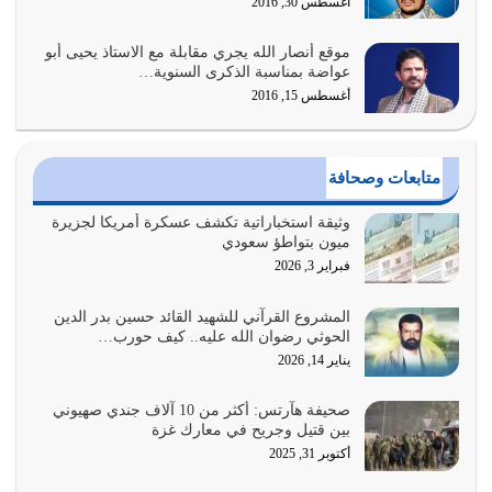
أغسطس 30, 2016
يوليو 30, 2026
موقع أنصار الله يجري مقابلة مع الاستاذ يحيى أبو
وعد الله تعالى من يُقتل في سبيله بالحياة الأبدية والرزق
عواضة بمناسبة الذكرى السنوية…
والاستبشار والنجاة والخلود في…
أغسطس 15, 2016
يوليو 29, 2026
القرآن الكريم هو أهم مصدر لمعرفة رسول الله معرفة سيرته
متابعات وصحافة
معرفة شخصيته معرفة عظمته
يوليو 28, 2026
وثيقة استخباراتية تكشف عسكرة أمريكا لجزيرة
ميون بتواطؤ سعودي
هل نحن من الصالحين؟ قيِّم نفسك هنا اترك القرآن على أصله
فبراير 3, 2026
وأعرض نفسك، وأعرض ما لديك على…
يوليو 27, 2026
المشروع القرآني للشهيد القائد حسين بدر الدين
الحوثي رضوان الله عليه.. كيف حورب…
عندما يكون عدوك هو عدو الله معناه أن تكون نقاط الضعف
يناير 14, 2026
فيه كثيرة وسينصرك الله عليه إذا…
يوليو 26, 2026
صحيفة هآرتس: أكثر من 10 آلاف جندي صهيوني
بين قتيل وجريح في معارك غزة
أراد الله لهذه الأمة ان تكون خير امة أخرجت للناس بالنهوض
أكتوبر 31, 2025
بالأمر بالمعروف والنهي عن…