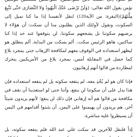
نؤمن بقول الله تعالى: {وَلَنْ تَرْضَى عَنْكَ الْيَهُودُ وَلا النَّصَارَى حَتَّى تَتَّبِعَ
مِلَّتَهُمْ}(البقرة: من الآية120) لنقل لأنفسنا إذا ما كنا نميل إلى
السكوت، ونقول لأولئك الذين يطلبون منا أن نسكت: أن هؤلاء لا
يرضيهم سكوتنا بل يشجعهم سكوتنا، لن يتوقفوا عند حد إذا كنا
ساكتين، هاهو الرئيس سكت.. ألم يسكت من البداية, ألم ينطلق هو
ليظهر استعداده في الوقوف معهم لمكافحة الإرهاب حتى بمجرد بلاغ
كما حصل في المقابلة أمس، بمجرد بلاغ من الأمريكيين يتحرك
لمطاردة من قالوا أنهم إرهابيون.
فإذا كان هو لم يُجْدِ معه، لم ينفعه سكوته بل لم ينفعه استعداده فإن
هذا يدل على أن سكوتنا لن ينفع، وأننا حتى لو استعدينا أن نقف في
مكافحة من قالوا هم أنه إرهابي فإن ذلك لن ينفع؛ لأنهم يريدون شيئاً
آخر، هم يريدون أن يهيمنوا على اليمن، أن يثبتوا أقدامهم في اليمن
أن يسيطروا عليه مباشرة.
إذاً فلنقل للآخرين قد سكت علي عبد الله فلم ينفعه سكوته، بل