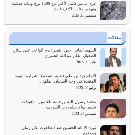
يوليو 25, 2026
غزة: تدمير كامل لأكثر من 1600 برج وبناية سكنية
وتهجير مئات الآلاف قسرًا
سبتمبر 13, 2025
الدين الذي شرعه الله لا يجوز أن يخضع لآرائنا وأهوائنا
واجتهاداتنا لأننا سنختلف ونتفرق
يوليو 24, 2026
مقالات
أي أمة تتفرق في الدين وتتفرق في كيانها معناه أنها أصبحت
أمة عاجزة عن النهوض…
الشهيد القائد.. حين انتصر الدم الواعي على سلاح
الطغيان: بقلم عبدالله الحمران
يوليو 23, 2026
يناير 11, 2026
يجب أن نعود جميعاً الى القرآن وعندنا أخطاء جميعاً لنعتصم
بحبل الله جميعاً وليس كل…
الإمام زيد بن علي (عليه السلام).. شرارة الثورة
المتقدة في وجه الطغيان. بقلم:…
يوليو 22, 2026
يوليو 20, 2025
المُلك كله لله تعالى يؤتيه من يشاء وينزعه ممن يشاء ويعز من
محمد رسول الله ورحمته للعالمين.. (فبذلك
يشاء ويذل من يشاء
فليفرحوا). بقلم/ زيد الشُريف
يوليو 21, 2026
سبتمبر 27, 2023
{إِنَّ الدِّينَ عِنْدَ اللَّهِ الْإسْلامُ} الدين الذي شرعه الله للناس في
ثورة الإمام الحسين ضد الطاغوت لكل زمان
كل زمان…
ومجتمع