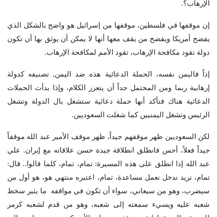
الإرهاب؟.
إن موقفها في فلسطين، موقفها من إسرائيل هو واضح بالشكل الذي
يفضح أمريكا ويفضح من يقف معها أنها لا يمكن أن يوثق بها أن تكون
دولة تقود مكافحة الإرهاب، تقود الأمم لمكافحة الإرهاب.
إذاً فاليمن نفسه، الحملة الدعائية هذه ضد اليمن, تصنيفه كدولة
إرهابية ربما ومن المحتمل جداً أن يتعزز الكلام، وإذا بدأت الحملات
الدعائية هناك فتأكد أنها حملة دعائية ستشغل بال الدولة وتشغل
الرئيس وتشغل اليمنيين كما شغلت السعوديين.
لكن السعوديين ظهر موقفهم جيداً، ظهر موقف الأمير عبد الله موقفاً
جيداً فعلاً، أحس فانطلق انطلاقة جيدة حسن علاقاته مع إيران. علي
عبد الله إذا انطلق على هذه المسيرة: تمام، تمام، كلما قالوا.. قال:
تمام، نريد ندخل نعمل مساعدة، تمام، اعتبره منتهي هو، هو أول من
سيضرب، وهو من سيعاني، سواء أن تكون في مواقفه ما يثير سخط
شعبه عليه ويسيء سمعته إلى شعبه، وهو من قدم لشعبه كرمز