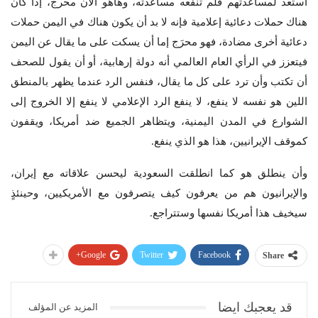
استعد لمساعدتهم فلم تنفعه مساعدته، وهاهو الآن محرج، إذا كان
هناك حملات دعائية إعلامية فإنه لا بد أن يكون هناك في اليمن حملات
دعائية أخرى مضادة، فهو محرَج إما أن يسكت على ما يقال عن اليمن
فيتعزز في الرأي العام العالمي أنه دولة إرهابية، أو أن يقول للصحف
أن تكتب وأن ترد على كل ما يقال، فنفس الرد عندما يظهر بالمنطق
اللين هو نفسه لا ينفع، لا ينفع الرد الإعلامي لا ينفع إلا الخروج إلى
الشوارع في المدن اليمنية، ويتظاهر الجميع ضد أمريكا، ويقفون
كموقف الإيرانيين، هذا هو الذي ينفع.
وأن ينطلق هو كما انطلقت السعودية ليحسن علاقاته مع إيران،
والإيرانيون هم من يعرفون كيف يتصرفون مع الأمريكيين، وحينئذٍ
سيخيف هذا أمريكا نفسها وستتراجع.
Google+
Twitter
Facebook
Share
قد يعجبك ايضا
المزيد عن المؤلف