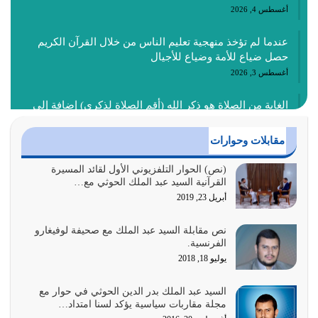
أغسطس 4, 2026
عندما لم تؤخذ منهجية تعليم الناس من خلال القرآن الكريم
حصل ضياع للأمة وضياع للأجيال
أغسطس 3, 2026
الغاية من الصلاة هو ذكر الله (أقم الصلاة لذكري) إضافة إلى
{وَأَعِدُّوا لَهُمْ مَا…
أغسطس 2, 2026
مقابلات وحوارات
السبب الرئيسي لشقاء الأمة الابتعاد عن كتاب الله والتعدي
(نص) الحوار التلفزيوني الأول لقائد المسيرة
القرآنية السيد عبد الملك الحوثي مع…
لحدود الله بالإضافات للدين
أبريل 23, 2019
أغسطس 1, 2026
نص مقابلة السيد عبد الملك مع صحيفة لوفيغارو
أبرز أسباب الشقاء هو الإعراض عن ذكر الله وعن هدى الله
الفرنسية.
المتمثل في القرآن الكريم
يوليو 18, 2018
يوليو 31, 2026
السيد عبد الملك بدر الدين الحوثي في حوار مع
أولياء الشيطان كلما كانوا أكثر ولاءً وطاعة للشيطان كلما كانوا
مجلة مقاربات سياسية يؤكد لسنا امتداد…
أكثر ضعفاً