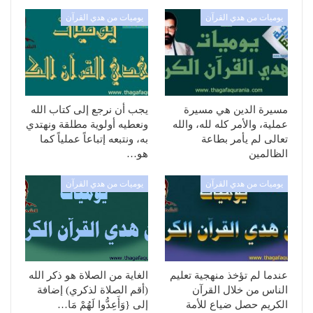
يوميات من هدي القرآن
يوميات من هدي القرآن
مسيرة الدين هي مسيرة
يجب أن نرجع إلى كتاب الله
عملية، والأمر كله لله، والله
ونعطيه أولوية مطلقة ونهتدي
تعالى لم يأمر بطاعة
به، ونتبعه إتباعاً عملياً كما
الظالمين
هو…
يوميات من هدي القرآن
يوميات من هدي القرآن
عندما لم تؤخذ منهجية تعليم
الغاية من الصلاة هو ذكر الله
الناس من خلال القرآن
(أقم الصلاة لذكري) إضافة
الكريم حصل ضياع للأمة
إلى {وَأَعِدُّوا لَهُمْ مَا…