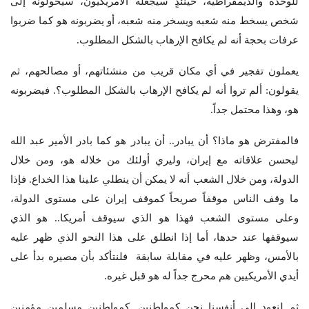
للوحدة والديمقراطية، حينئذٍ سيجعله الأمريكيون، سيحولونه إلى
شخص يسخط منه شعبه ويسخر منه شعبه، أو يضربونه هو كما ضربوا
عرفات بحجة أنه لم يكافح الإرهاب بالشكل المطلوب.
يعملون تفجير في أي مكان قريب من منشئاتهم، أو مصالحهم، ثم
يقولون: ألم تروا أنه لم يكافح الإرهاب بالشكل المطلوب؟. فيضربونه
هو، وهذا محتمل جداً.
فالمفترض هو ماذا؟ أن يبادر.. أن يبادر هو كما بادر الأمير عبد الله
ليحسن علاقاته مع إيران، وليري أولئك من خلاله هو، ومن خلال
الدولة، ومن خلال الشعب أنه لا يمكن أن ينطلي علينا هذا الخداع. فإذا
ما وقف الناس موقفاً صريحاً كموقف إيران على مستوى الدولة،
وعلى مستوى الشعب فهذا هو الذي سيوقف أمريكا.. هو الذي
سيوقفها عند حدها، أما إذا انطلق على هذا النحو الذي ظهر عليه
بالأمس، وظهر عليه في مقابلة سابقة فلنتأكد بأن مصيره بدأ على
أيدي الأمريكيين هم محرج جداً له هو قبل غيره.
ثم لنعود إلى أنفسنا نحن كمواطنين, كمواطنين مسلمين مؤمنين