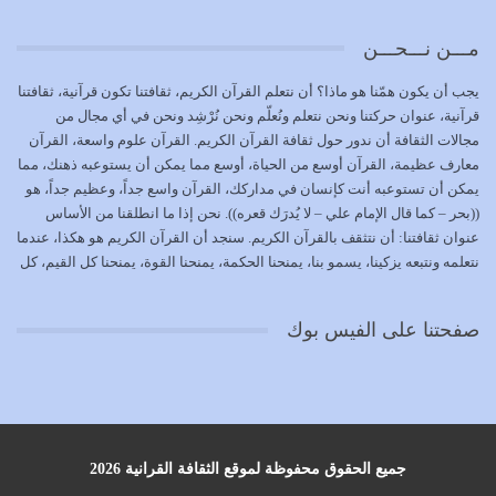
تتحقق الحقوق للجميع
يوليو 18, 2026
مـــن نـــحـــن
بعض صفات المتقين {الصَّابِرِينَ وَالصَّادِقِينَ وَالْقَانِتِينَ
يجب أن يكون همّنا هو ماذا؟ أن نتعلم القرآن الكريم، ثقافتنا تكون قرآنية، ثقافتنا
وَالْمُنْفِقِينَ…
قرآنية، عنوان حركتنا ونحن نتعلم ونُعلّم ونحن نُرْشِد ونحن في أي مجال من
يوليو 17, 2026
مجالات الثقافة أن ندور حول ثقافة القرآن الكريم. القرآن علوم واسعة، القرآن
معارف عظيمة، القرآن أوسع من الحياة، أوسع مما يمكن أن يستوعبه ذهنك، مما
الاعتصام بحبل الله أمر إلهي للمؤمنين وهو بمثابة سبب بينهم
يمكن أن تستوعبه أنت كإنسان في مداركك، القرآن واسع جداً، وعظيم جداً، هو
وبين الله يترتب عليه النصر…
((بحر – كما قال الإمام علي – لا يُدرَك قعره)). نحن إذا ما انطلقنا من الأساس
يوليو 16, 2026
عنوان ثقافتنا: أن نتثقف بالقرآن الكريم. سنجد أن القرآن الكريم هو هكذا، عندما
نتعلمه ونتبعه يزكينا، يسمو بنا، يمنحنا الحكمة، يمنحنا القوة، يمنحنا كل القيم، كل
إما أن نحاول أن نكون من أولياء الله فيتم على أيدينا ضرب
القيم التي لما ضاعت ضاعت الأمة بضياعها، كما هو حاصل الآن في وضع
أعدائه أو لا نكون فنُضرب من…
المسلمين، وفي وضع العرب بالذات. وشرف عظيم جداً لنا، ونتمنى أن نكون
يوليو 15, 2026
صفحتنا على الفيس بوك
بمستوى أن نثقف الآخرين بالقرآن الكريم، وأن نتثقف بثقافة القرآن الكريم
{ذَلِكَ فَضْلُ اللَّهِ يُؤْتِيهِ مَنْ يَشَاءُ وَاللَّهُ ذُو الْفَضْلِ الْعَظِيمِ} يؤتيه من يشاء، فنحن
نحاول أن نكون ممن يشاء الله أن يُؤتَوا هذا الفضل العظيم. لا تفكر إطلاقاً أن
العلم هو في أن تنتهي من رصّات من الكتب، ربما رصات من الكتب توجد في
نفسك جهلاً وضلالاً، لا تنفع. استعرض الآن المكاتب في الشوارع في المدن تجد
رصات من الكتب، رصّات من الكتب في الحديث في التفسير في الفقه في فنون
جميع الحقوق محفوظة لموقع الثقافة القرانية 2026
أخرى، لكن كم تجد داخلها من ضلال، كم تجد أنها تنسف الإنسان أنه حتى لا يبقى