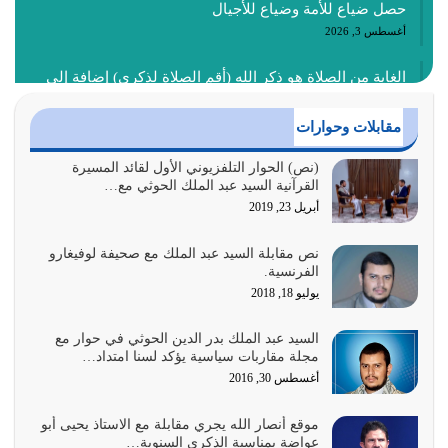
حصل ضياع للأمة وضياع للأجيال
أغسطس 3, 2026
الغاية من الصلاة هو ذكر الله (أقم الصلاة لذكري) إضافة إلى
{وَأَعِدُّوا لَهُمْ مَا…
أغسطس 2, 2026
مقابلات وحوارات
السبب الرئيسي لشقاء الأمة الابتعاد عن كتاب الله والتعدي
(نص) الحوار التلفزيوني الأول لقائد المسيرة
القرآنية السيد عبد الملك الحوثي مع…
لحدود الله بالإضافات للدين
أبريل 23, 2019
أغسطس 1, 2026
نص مقابلة السيد عبد الملك مع صحيفة لوفيغارو
أبرز أسباب الشقاء هو الإعراض عن ذكر الله وعن هدى الله
الفرنسية.
المتمثل في القرآن الكريم
يوليو 18, 2018
يوليو 31, 2026
السيد عبد الملك بدر الدين الحوثي في حوار مع
أولياء الشيطان كلما كانوا أكثر ولاءً وطاعة للشيطان كلما كانوا
مجلة مقاربات سياسية يؤكد لسنا امتداد…
أكثر ضعفاً
أغسطس 30, 2016
يوليو 30, 2026
موقع أنصار الله يجري مقابلة مع الاستاذ يحيى أبو
وعد الله تعالى من يُقتل في سبيله بالحياة الأبدية والرزق
عواضة بمناسبة الذكرى السنوية…