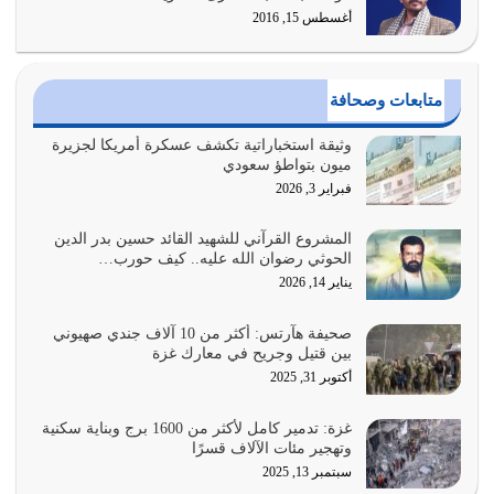
والاستبشار والنجاة والخلود في…
أغسطس 15, 2016
يوليو 29, 2026
القرآن الكريم هو أهم مصدر لمعرفة رسول الله معرفة سيرته
متابعات وصحافة
معرفة شخصيته معرفة عظمته
يوليو 28, 2026
وثيقة استخباراتية تكشف عسكرة أمريكا لجزيرة
ميون بتواطؤ سعودي
هل نحن من الصالحين؟ قيِّم نفسك هنا اترك القرآن على أصله
فبراير 3, 2026
وأعرض نفسك، وأعرض ما لديك على…
يوليو 27, 2026
المشروع القرآني للشهيد القائد حسين بدر الدين
الحوثي رضوان الله عليه.. كيف حورب…
عندما يكون عدوك هو عدو الله معناه أن تكون نقاط الضعف
يناير 14, 2026
فيه كثيرة وسينصرك الله عليه إذا…
يوليو 26, 2026
صحيفة هآرتس: أكثر من 10 آلاف جندي صهيوني
بين قتيل وجريح في معارك غزة
أراد الله لهذه الأمة ان تكون خير امة أخرجت للناس بالنهوض
أكتوبر 31, 2025
بالأمر بالمعروف والنهي عن…
يوليو 25, 2026
غزة: تدمير كامل لأكثر من 1600 برج وبناية سكنية
وتهجير مئات الآلاف قسرًا
سبتمبر 13, 2025
الدين الذي شرعه الله لا يجوز أن يخضع لآرائنا وأهوائنا