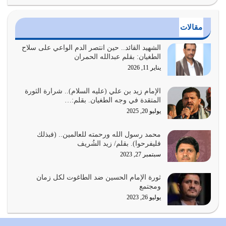
واجتهاداتنا لأننا سنختلف ونتفرق
يوليو 24, 2026
مقالات
أي أمة تتفرق في الدين وتتفرق في كيانها معناه أنها أصبحت
أمة عاجزة عن النهوض…
الشهيد القائد.. حين انتصر الدم الواعي على سلاح
الطغيان: بقلم عبدالله الحمران
يوليو 23, 2026
يناير 11, 2026
يجب أن نعود جميعاً الى القرآن وعندنا أخطاء جميعاً لنعتصم
بحبل الله جميعاً وليس كل…
الإمام زيد بن علي (عليه السلام).. شرارة الثورة
المتقدة في وجه الطغيان. بقلم:…
يوليو 22, 2026
يوليو 20, 2025
المُلك كله لله تعالى يؤتيه من يشاء وينزعه ممن يشاء ويعز من
محمد رسول الله ورحمته للعالمين.. (فبذلك
يشاء ويذل من يشاء
فليفرحوا). بقلم/ زيد الشُريف
يوليو 21, 2026
سبتمبر 27, 2023
{إِنَّ الدِّينَ عِنْدَ اللَّهِ الْإسْلامُ} الدين الذي شرعه الله للناس في
ثورة الإمام الحسين ضد الطاغوت لكل زمان
كل زمان…
ومجتمع
يوليو 19, 2026
يوليو 26, 2023
الوظيفة عبارة عن مسؤولية يجب النهوض بها كما ينبغي لكي